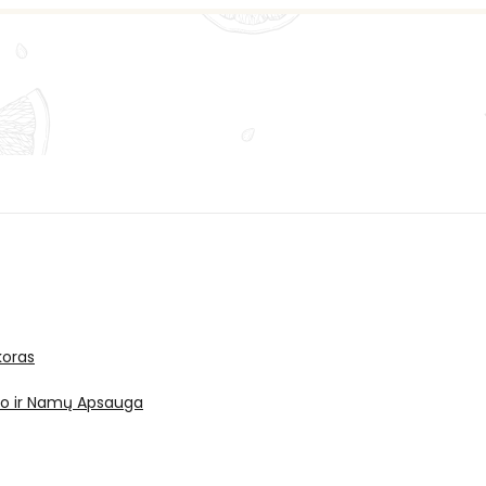
oras
ro ir Namų Apsauga