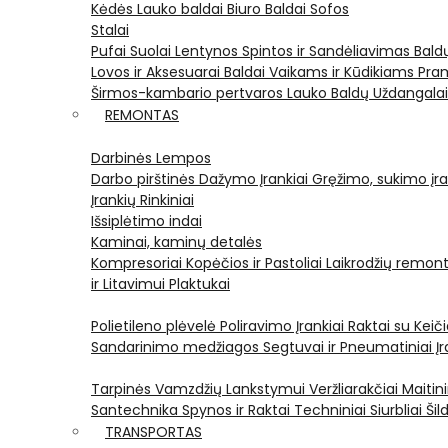
Kėdės
Lauko baldai
Biuro Baldai
Sofos
Stalai
Pufai
Suolai
Lentynos
Spintos ir Sandėliavimas
Bald
Lovos ir Aksesuarai
Baldai Vaikams ir Kūdikiams
Pram
Širmos-kambario pertvaros
Lauko Baldų Uždangala
REMONTAS
Darbinės Lempos
Darbo pirštinės
Dažymo Įrankiai
Gręžimo, sukimo įran
Įrankių Rinkiniai
Išsiplėtimo indai
Kaminai, kaminų detalės
Kompresoriai
Kopėčios ir Pastoliai
Laikrodžių remont
ir Litavimui
Plaktukai
Polietileno plėvelė
Poliravimo Įrankiai
Raktai su Kei
Sandarinimo medžiagos
Segtuvai ir Pneumatiniai Įr
Tarpinės
Vamzdžių Lankstymui
Veržliarakčiai
Maitini
Santechnika
Spynos ir Raktai
Techniniai Siurbliai
Šil
TRANSPORTAS