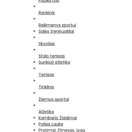
Plaukimas
Rankinis
Reikmenys sportui
Salės treniruokliai
Skvošas
Stalo tenisas
Sunkioji atletika
Tenisas
Tinklinis
Žiemos sportai
Atletika
Kambario Žaidimai
Poilsis Lauke
Pratimai ,fitnesas, joga