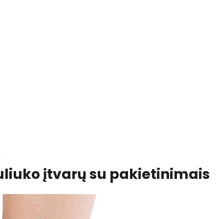
s
liuko įtvarų su pakietinimais