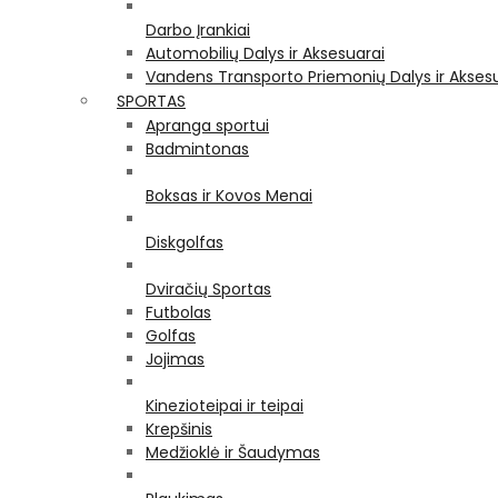
Darbo Įrankiai
Automobilių Dalys ir Aksesuarai
Vandens Transporto Priemonių Dalys ir Akses
SPORTAS
Apranga sportui
Badmintonas
Boksas ir Kovos Menai
Diskgolfas
Dviračių Sportas
Futbolas
Golfas
Jojimas
Kinezioteipai ir teipai
Krepšinis
Medžioklė ir Šaudymas