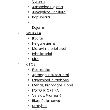
Vyrams
Asmeninė Higiena
Juvelyrikos Priežiūra
Papuošalai
Kojoms
SVEIKATA
Įtvarai
Neįgaliesiems
Matavimo prietaisai
Inhaliatoriai
Kita
KITOS
Elektronika
Apranga ir aksesuarai
Lagaminai ir Rankinės
Menas, Pramogos, Hobis
FOTO IR OPTIKA
Verslas, Pramonė
Biuro Reikmenys
Statybos