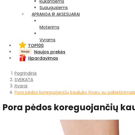
Rūkantiems
Suaugusiems
APRANGA IR AKSESUARAI
Moterims
Vyrams
TOP100
Naujos prekės
Išpardavimas
Pagrindinis
SVEIKATA
Įtvarai
Pora pėdos koreguojančių kauliuko įtvarų su pakietinimai
Pora pėdos koreguojančių kau