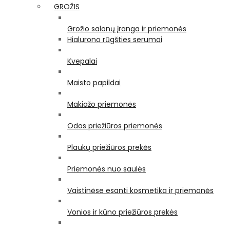
GROŽIS
Grožio salonų įranga ir priemonės
Hialurono rūgšties serumai
Kvepalai
Maisto papildai
Makiažo priemonės
Odos priežiūros priemonės
Plaukų priežiūros prekės
Priemonės nuo saulės
Vaistinėse esanti kosmetika ir priemonės
Vonios ir kūno priežiūros prekės