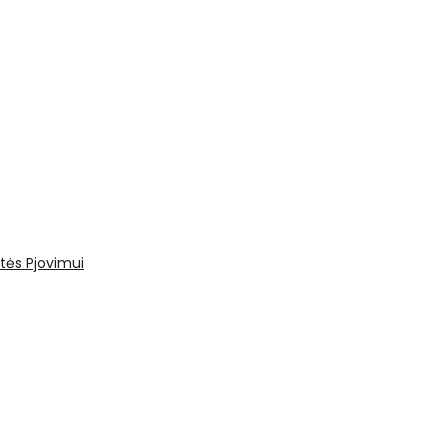
tės
Pjovimui