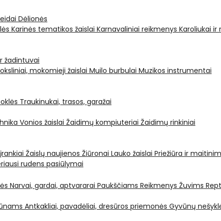
leidai
Dėlionės
ėlės
Karinės tematikos žaislai
Karnavaliniai reikmenys
Karoliukai ir
ir žadintuvai
oksliniai, mokomieji žaislai
Muilo burbulai
Muzikos instrumentai
oklės
Traukinukai, trasos, garažai
chnika
Vonios žaislai
Žaidimų kompiuteriai
Žaidimų rinkiniai
 įrankiai
Žaislų naujienos
Žiūronai
Lauko žaislai
Priežiūra ir maitini
riausi rudens pasiūlymai
nės
Narvai, gardai, aptvararai
Paukščiams
Reikmenys Žuvims
Rept
yvūnams
Antkakliai, pavadėliai, dresūros priemonės
Gyvūnų nešyklė