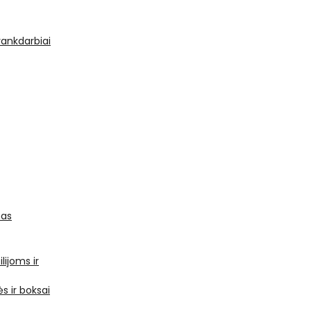
 rankdarbiai
mas
ilijoms ir
s ir boksai