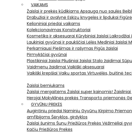
VAIKAMS
Žaislai ir prekės kūdikiams
Apsauga nuo saulės
Beib
Drabužiai ir avalynė
Eskizų knygelės ir lipdukai
Figūr
Kelioniniai priedai vaikams
Kolekcionavimas
Konstruktoriai
Kosmetika ir aksesuarai
Kūrybiniai žaislai
Laikrodžiai 
Laukiniai gyvūnai ir paukščiai
Lėlės
Mediniai žaislai
M
Perkamiausi
Piešimas ir rašymas
Pigūs žaislai
Pirmykščiai gyvūnai
Plastikiniai žaislai
Pliušiniai žaislai
Stalo žaidimai
Sūpu
Vaidmenų žaidimai
Vaikiški aksesuarai
Vaikiški krepšiai
Vaikų sportas
Virtuvėlės, buitinė te
Žaislai berniukams
Žaislai mergaitėms
Žaislai super kainomis!
Žaisliniai
Herojai
Mokyklinės prekės
Transporto priemonės
Ge
GYVŪNŲ PREKĖS
Augintinių priedai
Naminių Gyvūnų Kirpimo Priemo
amfibijoms
Šėryklos, girdyklos
Žaislai šunims
Šunų Priežiūros Prekės
Vėžimėliai g
Kačių Priežiūros Prekės