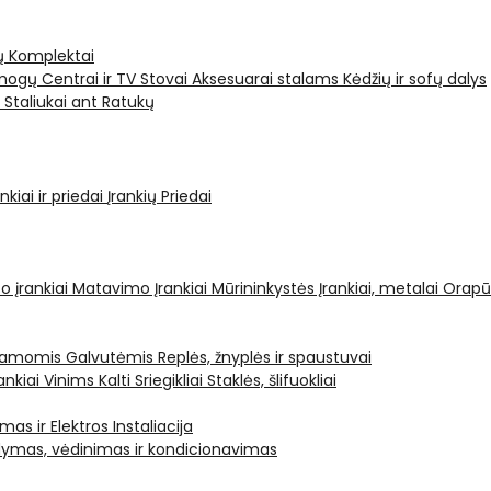
ų Komplektai
ogų Centrai ir TV Stovai
Aksesuarai stalams
Kėdžių ir sofų dalys
i
Staliukai ant Ratukų
kiai ir priedai
Įrankių Priedai
o įrankiai
Matavimo Įrankiai
Mūrininkystės Įrankiai, metalai
Orapū
čiamomis Galvutėmis
Replės, žnyplės ir spaustuvai
ankiai Vinims Kalti
Sriegikliai
Staklės, šlifuokliai
mas ir Elektros Instaliacija
dymas, vėdinimas ir kondicionavimas