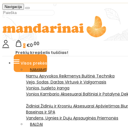
Navigacija
00
€0
0
Prekių krepšelis tuščias!
Visos prekės
NAMAMS
Namų Apyvokos Reikmenys
Buitinė Technika
Veja, Sodas, Daržas
Virtuvė ir Valgomasis
Vonios, tualeto įranga
Vonios Kambario Aksesuarai
Baltiniai ir Patalynė
Dek
Židiniai
Židinių ir Krosnių Aksesuarai
Apšvietimas
Biu
Baseinas ir SPA
Vandens, Ugnies ir Dujų Apsauginės Priemonės
BALDAI