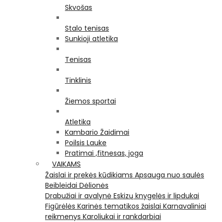
Skvošas
Stalo tenisas
Sunkioji atletika
Tenisas
Tinklinis
Žiemos sportai
Atletika
Kambario Žaidimai
Poilsis Lauke
Pratimai ,fitnesas, joga
VAIKAMS
Žaislai ir prekės kūdikiams
Apsauga nuo saulės
Beibleidai
Dėlionės
Drabužiai ir avalynė
Eskizų knygelės ir lipdukai
Figūrėlės
Karinės tematikos žaislai
Karnavaliniai
reikmenys
Karoliukai ir rankdarbiai