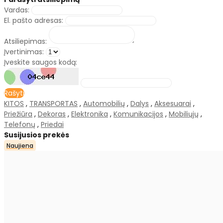
Vardas:
El. pašto adresas:
Atsiliepimas:
Įvertinimas:
Įveskite saugos kodą:
Rašyti
KITOS
,
TRANSPORTAS
,
Automobilių
,
Dalys
,
Aksesuarai
,
Priežiūra
,
Dekoras
,
Elektronika
,
Komunikacijos
,
Mobiliųjų
,
Telefonų
,
Priedai
Susijusios prekės
Naujiena