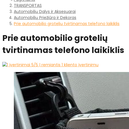
TRANSPORTAS
Automobilių Dalys ir Aksesuarai
Automobilių Priežiūra ir Dekoras
Prie automobilio grotelių tvirtinamas telefono laikiklis
Prie automobilio grotelių
tvirtinamas telefono laikiklis
5
/5 | remiantis
1
kliento įvertinimu