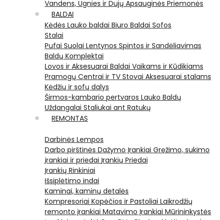
Vandens, Ugnies ir Dujų Apsauginės Priemonės
BALDAI
Kėdės
Lauko baldai
Biuro Baldai
Sofos
Stalai
Pufai
Suolai
Lentynos
Spintos ir Sandėliavimas
Baldų Komplektai
Lovos ir Aksesuarai
Baldai Vaikams ir Kūdikiams
Pramogų Centrai ir TV Stovai
Aksesuarai stalams
Kėdžių ir sofų dalys
Širmos-kambario pertvaros
Lauko Baldų
Uždangalai
Staliukai ant Ratukų
REMONTAS
Darbinės Lempos
Darbo pirštinės
Dažymo Įrankiai
Gręžimo, sukimo
įrankiai ir priedai
Įrankių Priedai
Įrankių Rinkiniai
Išsiplėtimo indai
Kaminai, kaminų detalės
Kompresoriai
Kopėčios ir Pastoliai
Laikrodžių
remonto įrankiai
Matavimo Įrankiai
Mūrininkystės