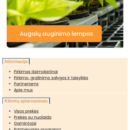
Augalų auginimo lempos
Informacija
Pirkimas išsimokėtinai
Pirkimo, grąžinimo sąlygos ir taisyklės
Partneriams
Apie mus
Klientų aptarnavimas
Visos prekės
Prekės su nuolaida
Gamintojai
Partnerystės programa