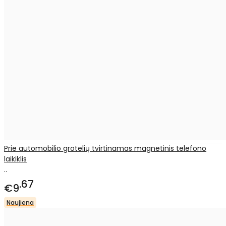
Prie automobilio grotelių tvirtinamas magnetinis telefono
laikiklis
..
67
€9
Naujiena