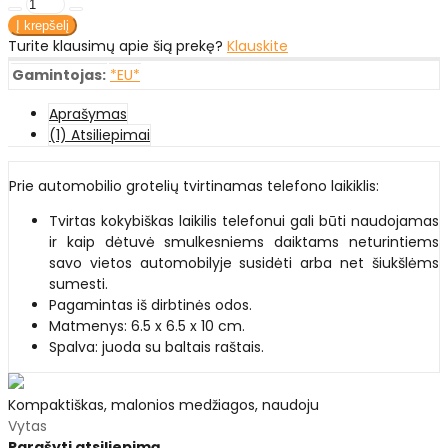
Turite klausimų apie šią prekę?
Klauskite
Gamintojas:
*EU*
Aprašymas
(1) Atsiliepimai
Prie automobilio grotelių tvirtinamas telefono laikiklis:
Tvirtas kokybiškas laikilis telefonui gali būti naudojamas
ir kaip dėtuvė smulkesniems daiktams neturintiems
savo vietos automobilyje susidėti arba net šiukšlėms
sumesti.
Pagamintas iš dirbtinės odos.
Matmenys: 6.5 x 6.5 x 10 cm.
Spalva: juoda su baltais raštais.
Kompaktiškas, malonios medžiagos, naudoju
Vytas
Parašyti atsiliepimą