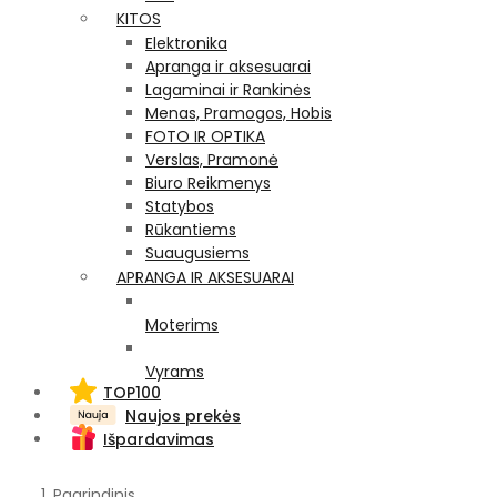
KITOS
Elektronika
Apranga ir aksesuarai
Lagaminai ir Rankinės
Menas, Pramogos, Hobis
FOTO IR OPTIKA
Verslas, Pramonė
Biuro Reikmenys
Statybos
Rūkantiems
Suaugusiems
APRANGA IR AKSESUARAI
Moterims
Vyrams
TOP100
Naujos prekės
Išpardavimas
Pagrindinis