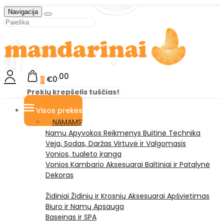
Navigacija
00
€0
0
Prekių krepšelis tuščias!
Visos prekės
NAMAMS
Namų Apyvokos Reikmenys
Buitinė Technika
Veja, Sodas, Daržas
Virtuvė ir Valgomasis
Vonios, tualeto įranga
Vonios Kambario Aksesuarai
Baltiniai ir Patalynė
Dekoras
Židiniai
Židinių ir Krosnių Aksesuarai
Apšvietimas
Biuro ir Namų Apsauga
Baseinas ir SPA