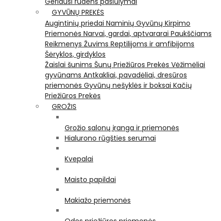
Geriausi rudens pasiūlymai
GYVŪNŲ PREKĖS
Augintinių priedai
Naminių Gyvūnų Kirpimo
Priemonės
Narvai, gardai, aptvararai
Paukščiams
Reikmenys Žuvims
Reptilijoms ir amfibijoms
Šėryklos, girdyklos
Žaislai šunims
Šunų Priežiūros Prekės
Vėžimėliai
gyvūnams
Antkakliai, pavadėliai, dresūros
priemonės
Gyvūnų nešyklės ir boksai
Kačių
Priežiūros Prekės
GROŽIS
Grožio salonų įranga ir priemonės
Hialurono rūgšties serumai
Kvepalai
Maisto papildai
Makiažo priemonės