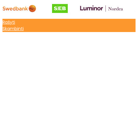
Rašyti
Skambinti