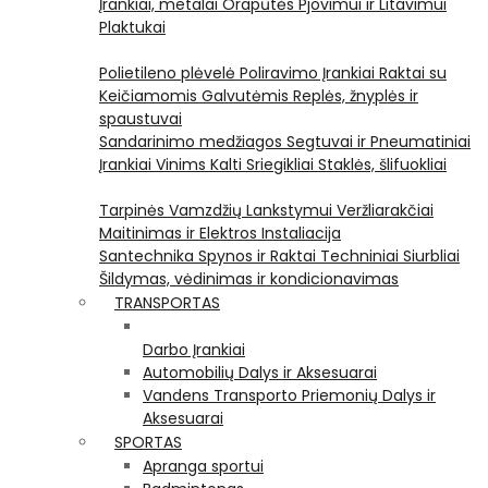
Įrankiai, metalai
Orapūtės
Pjovimui ir Litavimui
Plaktukai
Polietileno plėvelė
Poliravimo Įrankiai
Raktai su
Keičiamomis Galvutėmis
Replės, žnyplės ir
spaustuvai
Sandarinimo medžiagos
Segtuvai ir Pneumatiniai
Įrankiai Vinims Kalti
Sriegikliai
Staklės, šlifuokliai
Tarpinės
Vamzdžių Lankstymui
Veržliarakčiai
Maitinimas ir Elektros Instaliacija
Santechnika
Spynos ir Raktai
Techniniai Siurbliai
Šildymas, vėdinimas ir kondicionavimas
TRANSPORTAS
Darbo Įrankiai
Automobilių Dalys ir Aksesuarai
Vandens Transporto Priemonių Dalys ir
Aksesuarai
SPORTAS
Apranga sportui