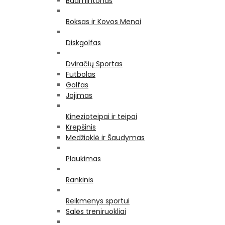
Badmintonas
Boksas ir Kovos Menai
Diskgolfas
Dviračių Sportas
Futbolas
Golfas
Jojimas
Kinezioteipai ir teipai
Krepšinis
Medžioklė ir Šaudymas
Plaukimas
Rankinis
Reikmenys sportui
Salės treniruokliai