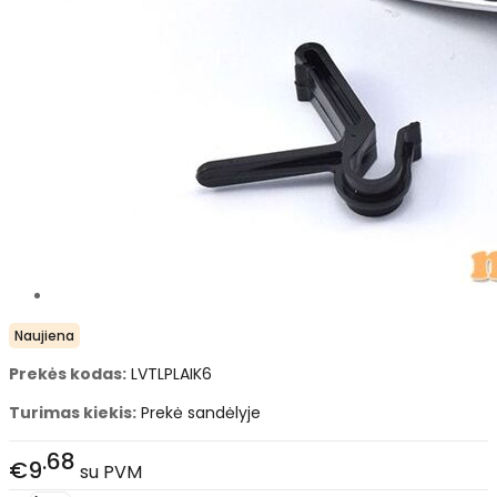
Naujiena
Prekės kodas:
LVTLPLAIK6
Turimas kiekis:
Prekė sandėlyje
68
€9
su PVM