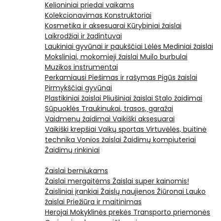
Kelioniniai priedai vaikams
Kolekcionavimas
Konstruktoriai
Kosmetika ir aksesuarai
Kūrybiniai žaislai
Laikrodžiai ir žadintuvai
Laukiniai gyvūnai ir paukščiai
Lėlės
Mediniai žaislai
Moksliniai, mokomieji žaislai
Muilo burbulai
Muzikos instrumentai
Perkamiausi
Piešimas ir rašymas
Pigūs žaislai
Pirmykščiai gyvūnai
Plastikiniai žaislai
Pliušiniai žaislai
Stalo žaidimai
Sūpuoklės
Traukinukai, trasos, garažai
Vaidmenų žaidimai
Vaikiški aksesuarai
Vaikiški krepšiai
Vaikų sportas
Virtuvėlės, buitinė
technika
Vonios žaislai
Žaidimų kompiuteriai
Žaidimų rinkiniai
Žaislai berniukams
Žaislai mergaitėms
Žaislai super kainomis!
Žaisliniai įrankiai
Žaislų naujienos
Žiūronai
Lauko
žaislai
Priežiūra ir maitinimas
Herojai
Mokyklinės prekės
Transporto priemonės