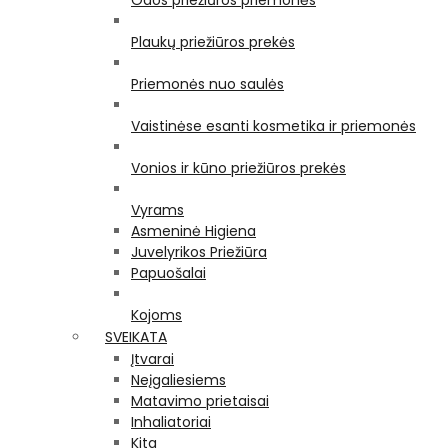
Odos priežiūros priemonės
Plaukų priežiūros prekės
Priemonės nuo saulės
Vaistinėse esanti kosmetika ir priemonės
Vonios ir kūno priežiūros prekės
Vyrams
Asmeninė Higiena
Juvelyrikos Priežiūra
Papuošalai
Kojoms
SVEIKATA
Įtvarai
Neįgaliesiems
Matavimo prietaisai
Inhaliatoriai
Kita