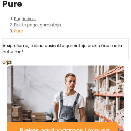
Pure
Pagrindinis
Pirkite pagal gamintoją
Pure
Atsiprašome, tačiau pasirinkto gamintojo prekių šiuo metu
neturime!
Grįžti
Prekės parduodamos į minusą