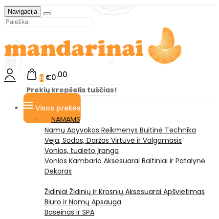
Navigacija
00
€0
0
Prekių krepšelis tuščias!
Visos prekės
NAMAMS
Namų Apyvokos Reikmenys
Buitinė Technika
Veja, Sodas, Daržas
Virtuvė ir Valgomasis
Vonios, tualeto įranga
Vonios Kambario Aksesuarai
Baltiniai ir Patalynė
Dekoras
Židiniai
Židinių ir Krosnių Aksesuarai
Apšvietimas
Biuro ir Namų Apsauga
Baseinas ir SPA