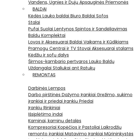
Vandens, Ugnies ir Dujų Apsauginės Priemonės
BALDAI
Kėdės
Lauko baldai
Biuro Baldai
Sofos
Stalai
Pufai
Suolai
Lentynos
Spintos ir Sandėliavimas
Baldų Komplektai
Lovos ir Aksesuarai
Baldai Vaikams ir Kūdikiams
Pramogų Centrai ir TV Stovai
Aksesuarai stalams
Kėdžių ir sofų dalys
Širmos-kambario pertvaros
Lauko Baldų
Uždangalai
Staliukai ant Ratukų
REMONTAS
Darbinės Lempos
Darbo pirštinės
Dažymo Įrankiai
Gręžimo, sukimo
įrankiai ir priedai
Įrankių Priedai
Įrankių Rinkiniai
Išsiplėtimo indai
Kaminai, kaminų detalės
Kompresoriai
Kopėčios ir Pastoliai
Laikrodžių
remonto įrankiai
Matavimo Įrankiai
Mūrininkystės