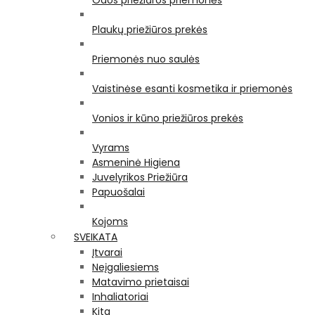
Odos priežiūros priemonės
Plaukų priežiūros prekės
Priemonės nuo saulės
Vaistinėse esanti kosmetika ir priemonės
Vonios ir kūno priežiūros prekės
Vyrams
Asmeninė Higiena
Juvelyrikos Priežiūra
Papuošalai
Kojoms
SVEIKATA
Įtvarai
Neįgaliesiems
Matavimo prietaisai
Inhaliatoriai
Kita