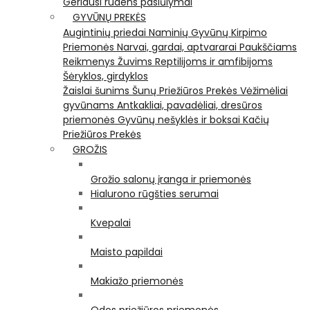
Geriausi rudens pasiūlymai
GYVŪNŲ PREKĖS
Augintinių priedai
Naminių Gyvūnų Kirpimo
Priemonės
Narvai, gardai, aptvararai
Paukščiams
Reikmenys Žuvims
Reptilijoms ir amfibijoms
Šėryklos, girdyklos
Žaislai šunims
Šunų Priežiūros Prekės
Vėžimėliai
gyvūnams
Antkakliai, pavadėliai, dresūros
priemonės
Gyvūnų nešyklės ir boksai
Kačių
Priežiūros Prekės
GROŽIS
Grožio salonų įranga ir priemonės
Hialurono rūgšties serumai
Kvepalai
Maisto papildai
Makiažo priemonės