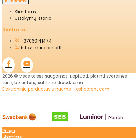
Klientams
Klientams
Užsakymų istorija
Kontaktai
+37060141474
info@mandarinai.lt
2026 © Visos teisės saugomos. Kopijuoti, platinti svetainės
turinį be autorių sutikimo draudžiama.
Elektroninių parduotuvių nuoma
-
eshoprent.com
Rašyti
Skambinti