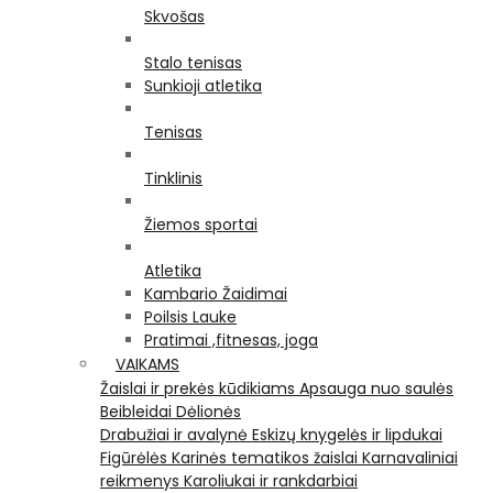
Skvošas
Stalo tenisas
Sunkioji atletika
Tenisas
Tinklinis
Žiemos sportai
Atletika
Kambario Žaidimai
Poilsis Lauke
Pratimai ,fitnesas, joga
VAIKAMS
Žaislai ir prekės kūdikiams
Apsauga nuo saulės
Beibleidai
Dėlionės
Drabužiai ir avalynė
Eskizų knygelės ir lipdukai
Figūrėlės
Karinės tematikos žaislai
Karnavaliniai
reikmenys
Karoliukai ir rankdarbiai