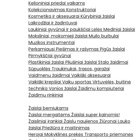
Kelioniniai priedai vaikams
Kolekcionavimas
Konstruktoriai
Kosmetika ir aksesuarai
Kūrybiniai žaislai
Laikrodžiai ir žadintuvai
Laukiniai gyvūnai ir paukščiai
Lėlės
Mediniai žaislai
Moksliniai, mokomieji žaislai
Muilo burbulai
Muzikos instrumentai
Perkamiausi
Piešimas ir rašymas
Pigūs žaislai
Pirmykščiai gyvūnai
Plastikiniai žaislai
Pliušiniai žaislai
Stalo žaidimai
Sūpuoklės
Traukinukai, trasos, garažai
Vaidmenų žaidimai
Vaikiški aksesuarai
Vaikiški krepšiai
Vaikų sportas
Virtuvėlės, buitinė
technika
Vonios žaislai
Žaidimų kompiuteriai
Žaidimų rinkiniai
Žaislai berniukams
Žaislai mergaitėms
Žaislai super kainomis!
Žaisliniai įrankiai
Žaislų naujienos
Žiūronai
Lauko
žaislai
Priežiūra ir maitinimas
Herojai
Mokyklinės prekės
Transporto priemonės