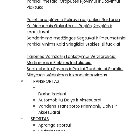
Įrankiai, metalai
Orapūtės
Pjovimui ir Litavimui
Plaktukai
Polietileno plėvelė
Poliravimo Įrankiai
Raktai su
Keičiamomis Galvutėmis
Replės, žnyplės ir
spaustuvai
Sandarinimo medžiagos
Segtuvai ir Pneumatiniai
Įrankiai Vinims Kalti
Sriegikliai
Staklės, šlifuokliai
Tarpinės
Vamzdžių Lankstymui
Veržliarakčiai
Maitinimas ir Elektros Instaliacija
Santechnika
Spynos ir Raktai
Techniniai Siurbliai
Šildymas, vėdinimas ir kondicionavimas
TRANSPORTAS
Darbo Įrankiai
Automobilių Dalys ir Aksesuarai
Vandens Transporto Priemonių Dalys ir
Aksesuarai
SPORTAS
Apranga sportui