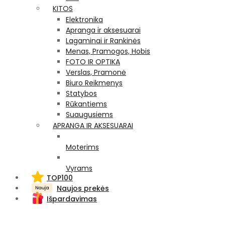
KITOS
Elektronika
Apranga ir aksesuarai
Lagaminai ir Rankinės
Menas, Pramogos, Hobis
FOTO IR OPTIKA
Verslas, Pramonė
Biuro Reikmenys
Statybos
Rūkantiems
Suaugusiems
APRANGA IR AKSESUARAI
Moterims
Vyrams
TOP100
Naujos prekės
Išpardavimas