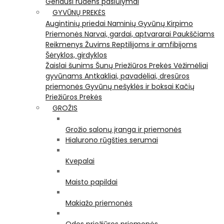
Geriausi rudens pasiūlymai
GYVŪNŲ PREKĖS
Augintinių priedai
Naminių Gyvūnų Kirpimo
Priemonės
Narvai, gardai, aptvararai
Paukščiams
Reikmenys Žuvims
Reptilijoms ir amfibijoms
Šėryklos, girdyklos
Žaislai šunims
Šunų Priežiūros Prekės
Vėžimėliai
gyvūnams
Antkakliai, pavadėliai, dresūros
priemonės
Gyvūnų nešyklės ir boksai
Kačių
Priežiūros Prekės
GROŽIS
Grožio salonų įranga ir priemonės
Hialurono rūgšties serumai
Kvepalai
Maisto papildai
Makiažo priemonės