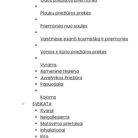
Odos priežiūros priemonės
Plaukų priežiūros prekės
Priemonės nuo saulės
Vaistinėse esanti kosmetika ir priemonės
Vonios ir kūno priežiūros prekės
Vyrams
Asmeninė Higiena
Juvelyrikos Priežiūra
Papuošalai
Kojoms
SVEIKATA
Įtvarai
Neįgaliesiems
Matavimo prietaisai
Inhaliatoriai
Kita