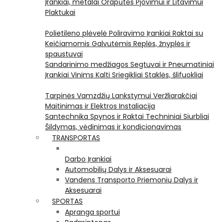
Įrankiai, metalai
Orapūtės
Pjovimui ir Litavimui
Plaktukai
Polietileno plėvelė
Poliravimo Įrankiai
Raktai su
Keičiamomis Galvutėmis
Replės, žnyplės ir
spaustuvai
Sandarinimo medžiagos
Segtuvai ir Pneumatiniai
Įrankiai Vinims Kalti
Sriegikliai
Staklės, šlifuokliai
Tarpinės
Vamzdžių Lankstymui
Veržliarakčiai
Maitinimas ir Elektros Instaliacija
Santechnika
Spynos ir Raktai
Techniniai Siurbliai
Šildymas, vėdinimas ir kondicionavimas
TRANSPORTAS
Darbo Įrankiai
Automobilių Dalys ir Aksesuarai
Vandens Transporto Priemonių Dalys ir
Aksesuarai
SPORTAS
Apranga sportui