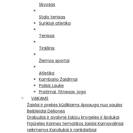
Skvošas
Stalo tenisas
Sunkioji atletika
Tenisas
Tinklinis
Žiemos sportai
Atletika
Kambario Žaidimai
Poilsis Lauke
Pratimai ,fitnesas, joga
VAIKAMS
Žaislai ir prekės kūdikiams
Apsauga nuo saulės
Beibleidai
Dėlionės
Drabužiai ir avalynė
Eskizų knygelės ir lipdukai
Figūrėlės
Karinės tematikos žaislai
Karnavaliniai
reikmenys
Karoliukai ir rankdarbiai