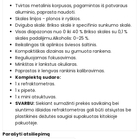
Tvirtas metalinis korpusas, pagamintas iš patvaraus
aliuminio, paprasta naudoti.
Skalės linijos - plonos ir ryškios.
Dviguba skalė: Brikso skalė ir specifinio sunkumo skalė.
Visas diapazonas nuo 0 iki 40 % Brikso skalės su 0,1 %
skalės padalijimu.Alkoholis: 0–25 %.
Reikalingas tik aplinkos šviesos šaltinis.
Kompaktiškas dizainas su gumuota rankena.
Reguliuojamas fokusavimas.
Minkštas ir lankstus okuliaras.
Paprastas ir lengvas rankinis kalibravimas.
Komplektą sudaro:
1 x refraktometras.
1 x pipetė.
1 x mini atsuktuvas.
SVARBU:
Siekiant sumažinti prekės savikainą bei
siuntimo išlaidas refraktometras gali būti atsiųstas be
plastikinės dėžutės saugiai supakuotas kitokioje
pakuotėje.
Parašyti atsiliepimą