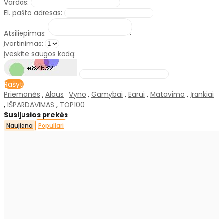
Vardas:
El. pašto adresas:
Atsiliepimas:
Įvertinimas:
Įveskite saugos kodą:
Rašyti
Priemonės
,
Alaus
,
Vyno
,
Gamybai
,
Barui
,
Matavimo
,
Įrankiai
,
IŠPARDAVIMAS
,
TOP100
Susijusios prekės
Naujiena
Populiari