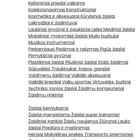
Kelioniniai priedai vaikams
Kolekcionavimas
Konstruktoriai
Kosmetika ir aksesuarai
Kūrybiniai žaislai
Laikrodžiai ir žadintuvai
Laukiniai gyvūnai ir paukščiai
Lėlės
Mediniai žaislai
Moksliniai, mokomieji žaislai
Muilo burbulai
Muzikos instrumentai
Perkamiausi
Piešimas ir rašymas
Pigūs žaislai
Pirmykščiai gyvūnai
Plastikiniai žaislai
Pliušiniai žaislai
Stalo žaidimai
Sūpuoklės
Traukinukai, trasos, garažai
Vaidmenų žaidimai
Vaikiški aksesuarai
Vaikiški krepšiai
Vaikų sportas
Virtuvėlės, buitinė
technika
Vonios žaislai
Žaidimų kompiuteriai
Žaidimų rinkiniai
Žaislai berniukams
Žaislai mergaitėms
Žaislai super kainomis!
Žaisliniai įrankiai
Žaislų naujienos
Žiūronai
Lauko
žaislai
Priežiūra ir maitinimas
Herojai
Mokyklinės prekės
Transporto priemonės