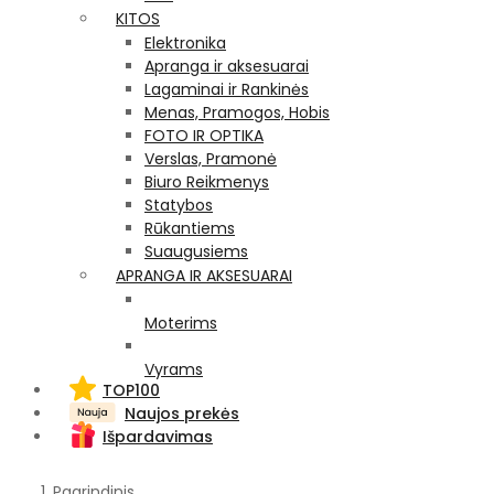
KITOS
Elektronika
Apranga ir aksesuarai
Lagaminai ir Rankinės
Menas, Pramogos, Hobis
FOTO IR OPTIKA
Verslas, Pramonė
Biuro Reikmenys
Statybos
Rūkantiems
Suaugusiems
APRANGA IR AKSESUARAI
Moterims
Vyrams
TOP100
Naujos prekės
Išpardavimas
Pagrindinis