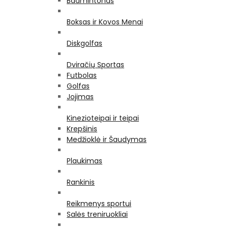
Badmintonas
Boksas ir Kovos Menai
Diskgolfas
Dviračių Sportas
Futbolas
Golfas
Jojimas
Kinezioteipai ir teipai
Krepšinis
Medžioklė ir Šaudymas
Plaukimas
Rankinis
Reikmenys sportui
Salės treniruokliai