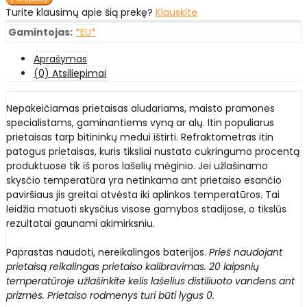
Turite klausimų apie šią prekę?
Klauskite
Gamintojas:
*EU*
Aprašymas
(0) Atsiliepimai
Nepakeičiamas prietaisas aludariams, maisto pramonės
specialistams, gaminantiems vyną ar alų. Itin populiarus
prietaisas tarp bitininkų medui ištirti. Refraktometras itin
patogus prietaisas, kuris tiksliai nustato cukringumo procentą
produktuose tik iš poros lašelių mėginio. Jei užlašinamo
skysčio temperatūra yra netinkama ant prietaiso esančio
paviršiaus jis greitai atvėsta iki aplinkos temperatūros. Tai
leidžia matuoti skysčius visose gamybos stadijose, o tikslūs
rezultatai gaunami akimirksniu.
Paprastas naudoti, nereikalingos baterijos.
Prieš naudojant
prietaisą reikalingas prietaiso kalibravimas. 20 laipsnių
temperatūroje užlašinkite kelis lašelius distiliuoto vandens ant
prizmės. Prietaiso rodmenys turi būti lygus 0.