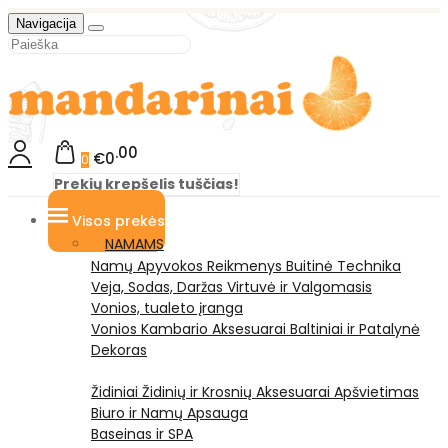
Navigacija
00
€0
0
Prekių krepšelis tuščias!
Visos prekės
NAMAMS
Namų Apyvokos Reikmenys
Buitinė Technika
Veja, Sodas, Daržas
Virtuvė ir Valgomasis
Vonios, tualeto įranga
Vonios Kambario Aksesuarai
Baltiniai ir Patalynė
Dekoras
Židiniai
Židinių ir Krosnių Aksesuarai
Apšvietimas
Biuro ir Namų Apsauga
Baseinas ir SPA