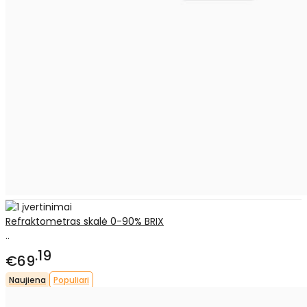
Refraktometras skalė 0-90% BRIX
..
19
€69
Naujiena
Populiari