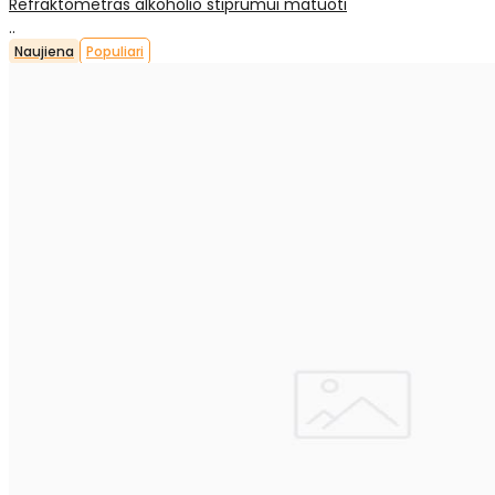
Refraktometras alkoholio stiprumui matuoti
..
Naujiena
Populiari