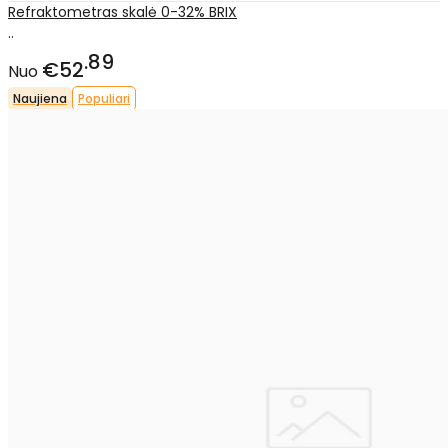
Refraktometras skalė 0-32% BRIX
..
89
€52
Nuo
Naujiena
Populiari