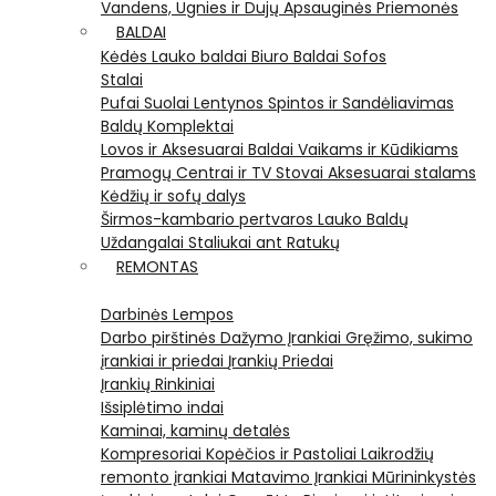
Vandens, Ugnies ir Dujų Apsauginės Priemonės
BALDAI
Kėdės
Lauko baldai
Biuro Baldai
Sofos
Stalai
Pufai
Suolai
Lentynos
Spintos ir Sandėliavimas
Baldų Komplektai
Lovos ir Aksesuarai
Baldai Vaikams ir Kūdikiams
Pramogų Centrai ir TV Stovai
Aksesuarai stalams
Kėdžių ir sofų dalys
Širmos-kambario pertvaros
Lauko Baldų
Uždangalai
Staliukai ant Ratukų
REMONTAS
Darbinės Lempos
Darbo pirštinės
Dažymo Įrankiai
Gręžimo, sukimo
įrankiai ir priedai
Įrankių Priedai
Įrankių Rinkiniai
Išsiplėtimo indai
Kaminai, kaminų detalės
Kompresoriai
Kopėčios ir Pastoliai
Laikrodžių
remonto įrankiai
Matavimo Įrankiai
Mūrininkystės