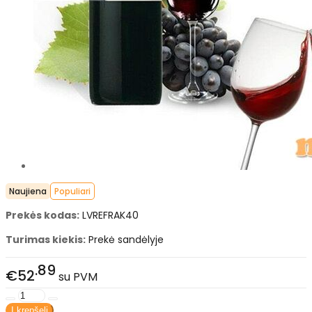
Naujiena
Populiari
Prekės kodas:
LVREFRAK40
Turimas kiekis:
Prekė sandėlyje
89
€52
su PVM