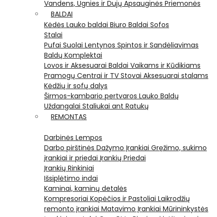
Vandens, Ugnies ir Dujų Apsauginės Priemonės
BALDAI
Kėdės
Lauko baldai
Biuro Baldai
Sofos
Stalai
Pufai
Suolai
Lentynos
Spintos ir Sandėliavimas
Baldų Komplektai
Lovos ir Aksesuarai
Baldai Vaikams ir Kūdikiams
Pramogų Centrai ir TV Stovai
Aksesuarai stalams
Kėdžių ir sofų dalys
Širmos-kambario pertvaros
Lauko Baldų
Uždangalai
Staliukai ant Ratukų
REMONTAS
Darbinės Lempos
Darbo pirštinės
Dažymo Įrankiai
Gręžimo, sukimo
įrankiai ir priedai
Įrankių Priedai
Įrankių Rinkiniai
Išsiplėtimo indai
Kaminai, kaminų detalės
Kompresoriai
Kopėčios ir Pastoliai
Laikrodžių
remonto įrankiai
Matavimo Įrankiai
Mūrininkystės