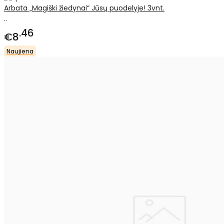
Arbata „Magiški žiedynai“ Jūsų puodelyje! 3vnt.
..
46
€8
Naujiena