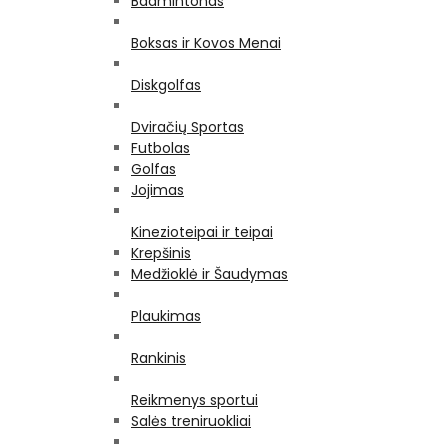
Badmintonas
Boksas ir Kovos Menai
Diskgolfas
Dviračių Sportas
Futbolas
Golfas
Jojimas
Kinezioteipai ir teipai
Krepšinis
Medžioklė ir Šaudymas
Plaukimas
Rankinis
Reikmenys sportui
Salės treniruokliai