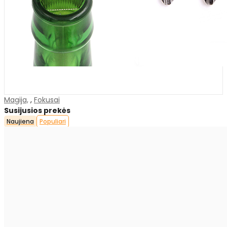
Magija,
,
Fokusai
Susijusios prekės
Naujiena
Populiari