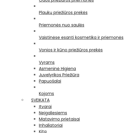
Odos priežiūros priemonės
Plaukų priežiūros prekės
Priemonės nuo saulės
Vaistinėse esanti kosmetika ir priemonės
Vonios ir kūno priežiūros prekės
Vyrams
Asmeninė Higiena
Juvelyrikos Priežiūra
Papuošalai
Kojoms
SVEIKATA
Įtvarai
Neįgaliesiems
Matavimo prietaisai
Inhaliatoriai
Kita