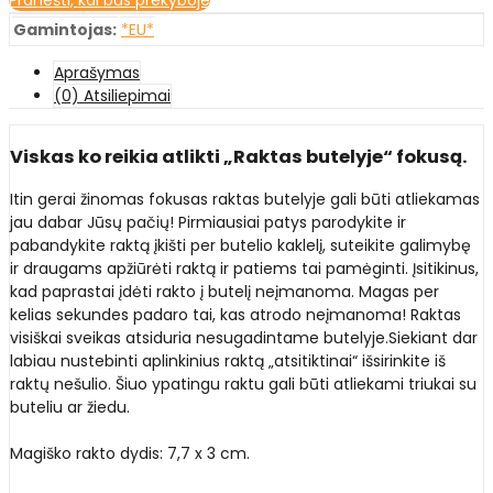
Gamintojas:
*EU*
Aprašymas
(0) Atsiliepimai
Viskas ko reikia atlikti „Raktas butelyje“ fokusą.
Itin gerai žinomas fokusas raktas butelyje gali būti atliekamas
jau dabar Jūsų pačių! Pirmiausiai patys parodykite ir
pabandykite raktą įkišti per butelio kaklelį, suteikite galimybę
ir draugams apžiūrėti raktą ir patiems tai pamėginti. Įsitikinus,
kad paprastai įdėti rakto į butelį neįmanoma. Magas per
kelias sekundes padaro tai, kas atrodo neįmanoma! Raktas
visiškai sveikas atsiduria nesugadintame butelyje.Siekiant dar
labiau nustebinti aplinkinius raktą „atsitiktinai“ išsirinkite iš
raktų nešulio. Šiuo ypatingu raktu gali būti atliekami triukai su
buteliu ar žiedu.
Magiško rakto dydis: 7,7 x 3 cm.