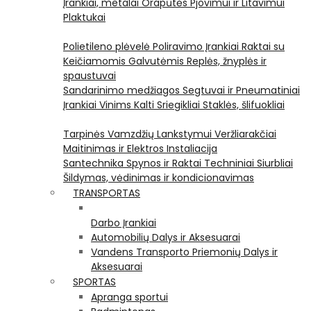
Įrankiai, metalai
Orapūtės
Pjovimui ir Litavimui
Plaktukai
Polietileno plėvelė
Poliravimo Įrankiai
Raktai su
Keičiamomis Galvutėmis
Replės, žnyplės ir
spaustuvai
Sandarinimo medžiagos
Segtuvai ir Pneumatiniai
Įrankiai Vinims Kalti
Sriegikliai
Staklės, šlifuokliai
Tarpinės
Vamzdžių Lankstymui
Veržliarakčiai
Maitinimas ir Elektros Instaliacija
Santechnika
Spynos ir Raktai
Techniniai Siurbliai
Šildymas, vėdinimas ir kondicionavimas
TRANSPORTAS
Darbo Įrankiai
Automobilių Dalys ir Aksesuarai
Vandens Transporto Priemonių Dalys ir
Aksesuarai
SPORTAS
Apranga sportui