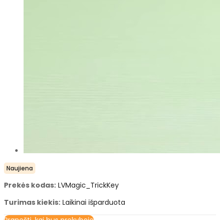
Naujiena
Prekės kodas:
LVMagic_TrickKey
Turimas kiekis:
Laikinai išparduota
Pranešti, kai bus prekyboje