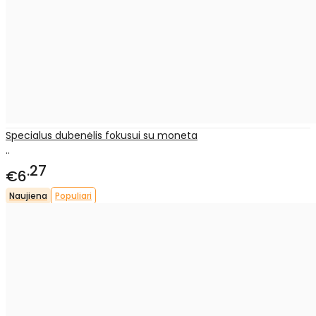
Specialus dubenėlis fokusui su moneta
..
27
€6
Naujiena
Populiari