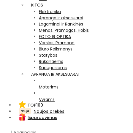
KITOS
Elektronika
Apranga ir aksesuarai
Lagaminai ir Rankinės
Menas, Pramogos, Hobis
FOTO IR OPTIKA
Verslas, Pramonė
Biuro Reikmenys
Statybos
Rūkantiems
Suaugusiems
APRANGA IR AKSESUARAI
Moterims
Vyrams
TOP100
Naujos prekės
Išpardavimas
Pagrindinis