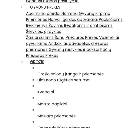
Geriausi rudens pasiūlymai
GYVŪNŲ PREKĖS
Augintinių priedai
Naminių Gyvūnų Kirpimo
Priemonės
Narvai, gardai, aptvararai
Paukščiams
Reikmenys Žuvims
Reptilijoms ir amfibijoms
Šėryklos, girdyklos
Žaislai šunims
Šunų Priežiūros Prekės
Vėžimėliai
gyvūnams
Antkakliai, pavadėliai, dresūros
priemonės
Gyvūnų nešyklės ir boksai
Kačių
Priežiūros Prekės
GROŽIS
Grožio salonų įranga ir priemonės
Hialurono rūgšties serumai
Kvepalai
Maisto papildai
Makiažo priemonės