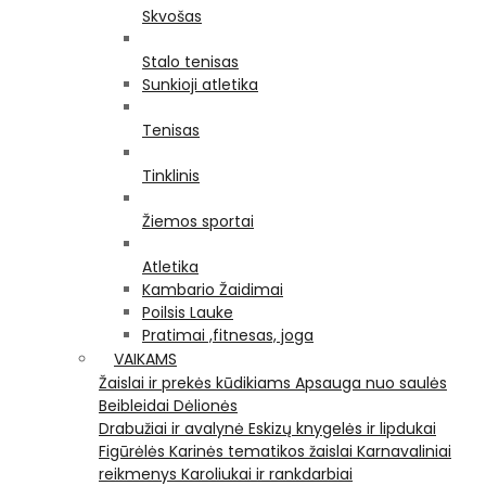
Skvošas
Stalo tenisas
Sunkioji atletika
Tenisas
Tinklinis
Žiemos sportai
Atletika
Kambario Žaidimai
Poilsis Lauke
Pratimai ,fitnesas, joga
VAIKAMS
Žaislai ir prekės kūdikiams
Apsauga nuo saulės
Beibleidai
Dėlionės
Drabužiai ir avalynė
Eskizų knygelės ir lipdukai
Figūrėlės
Karinės tematikos žaislai
Karnavaliniai
reikmenys
Karoliukai ir rankdarbiai