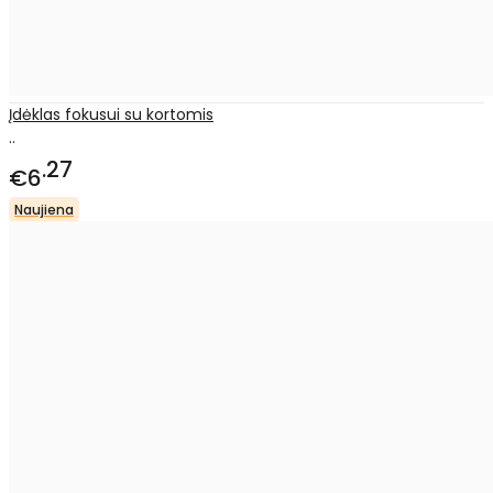
Įdėklas fokusui su kortomis
..
27
€6
Naujiena