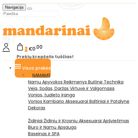
Navigacija
00
€0
0
Prekių krepšelis tuščias!
Visos prekės
NAMAMS
Namų Apyvokos Reikmenys
Buitinė Technika
Veja, Sodas, Daržas
Virtuvė ir Valgomasis
Vonios, tualeto įranga
Vonios Kambario Aksesuarai
Baltiniai ir Patalynė
Dekoras
Židiniai
Židinių ir Krosnių Aksesuarai
Apšvietimas
Biuro ir Namų Apsauga
Baseinas ir SPA