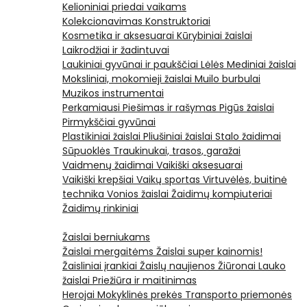
Kelioniniai priedai vaikams
Kolekcionavimas
Konstruktoriai
Kosmetika ir aksesuarai
Kūrybiniai žaislai
Laikrodžiai ir žadintuvai
Laukiniai gyvūnai ir paukščiai
Lėlės
Mediniai žaislai
Moksliniai, mokomieji žaislai
Muilo burbulai
Muzikos instrumentai
Perkamiausi
Piešimas ir rašymas
Pigūs žaislai
Pirmykščiai gyvūnai
Plastikiniai žaislai
Pliušiniai žaislai
Stalo žaidimai
Sūpuoklės
Traukinukai, trasos, garažai
Vaidmenų žaidimai
Vaikiški aksesuarai
Vaikiški krepšiai
Vaikų sportas
Virtuvėlės, buitinė
technika
Vonios žaislai
Žaidimų kompiuteriai
Žaidimų rinkiniai
Žaislai berniukams
Žaislai mergaitėms
Žaislai super kainomis!
Žaisliniai įrankiai
Žaislų naujienos
Žiūronai
Lauko
žaislai
Priežiūra ir maitinimas
Herojai
Mokyklinės prekės
Transporto priemonės