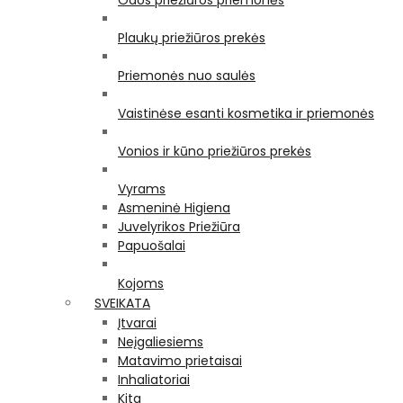
Odos priežiūros priemonės
Plaukų priežiūros prekės
Priemonės nuo saulės
Vaistinėse esanti kosmetika ir priemonės
Vonios ir kūno priežiūros prekės
Vyrams
Asmeninė Higiena
Juvelyrikos Priežiūra
Papuošalai
Kojoms
SVEIKATA
Įtvarai
Neįgaliesiems
Matavimo prietaisai
Inhaliatoriai
Kita