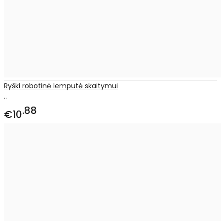
Ryški robotinė lemputė skaitymui
..
88
€10