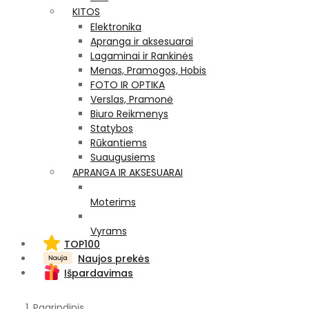
KITOS
Elektronika
Apranga ir aksesuarai
Lagaminai ir Rankinės
Menas, Pramogos, Hobis
FOTO IR OPTIKA
Verslas, Pramonė
Biuro Reikmenys
Statybos
Rūkantiems
Suaugusiems
APRANGA IR AKSESUARAI
Moterims
Vyrams
TOP100
Naujos prekės
Išpardavimas
Pagrindinis