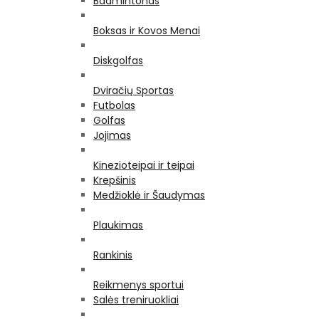
Badmintonas
Boksas ir Kovos Menai
Diskgolfas
Dviračių Sportas
Futbolas
Golfas
Jojimas
Kinezioteipai ir teipai
Krepšinis
Medžioklė ir Šaudymas
Plaukimas
Rankinis
Reikmenys sportui
Salės treniruokliai