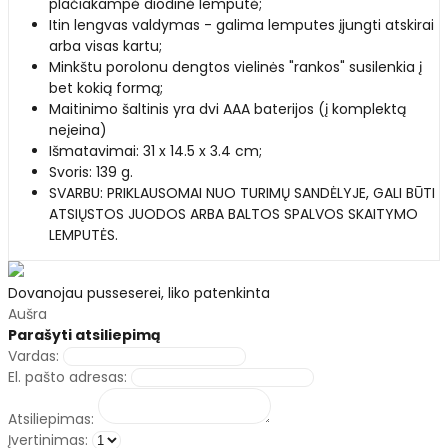
plačiakampė diodinė lemputė;
Itin lengvas valdymas - galima lemputes įjungti atskirai
arba visas kartu;
Minkštu porolonu dengtos vielinės "rankos" susilenkia į
bet kokią formą;
Maitinimo šaltinis yra dvi AAA baterijos (į komplektą
neįeina)
Išmatavimai: 31 x 14.5 x 3.4 cm;
Svoris: 139 g.
SVARBU: PRIKLAUSOMAI NUO TURIMŲ SANDĖLYJE, GALI BŪTI
ATSIŲSTOS JUODOS ARBA BALTOS SPALVOS SKAITYMO
LEMPUTĖS.
Dovanojau pusseserei, liko patenkinta
Aušra
Parašyti atsiliepimą
Vardas:
El. pašto adresas:
Atsiliepimas:
Įvertinimas: