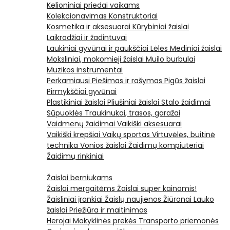
Kelioniniai priedai vaikams
Kolekcionavimas
Konstruktoriai
Kosmetika ir aksesuarai
Kūrybiniai žaislai
Laikrodžiai ir žadintuvai
Laukiniai gyvūnai ir paukščiai
Lėlės
Mediniai žaislai
Moksliniai, mokomieji žaislai
Muilo burbulai
Muzikos instrumentai
Perkamiausi
Piešimas ir rašymas
Pigūs žaislai
Pirmykščiai gyvūnai
Plastikiniai žaislai
Pliušiniai žaislai
Stalo žaidimai
Sūpuoklės
Traukinukai, trasos, garažai
Vaidmenų žaidimai
Vaikiški aksesuarai
Vaikiški krepšiai
Vaikų sportas
Virtuvėlės, buitinė
technika
Vonios žaislai
Žaidimų kompiuteriai
Žaidimų rinkiniai
Žaislai berniukams
Žaislai mergaitėms
Žaislai super kainomis!
Žaisliniai įrankiai
Žaislų naujienos
Žiūronai
Lauko
žaislai
Priežiūra ir maitinimas
Herojai
Mokyklinės prekės
Transporto priemonės