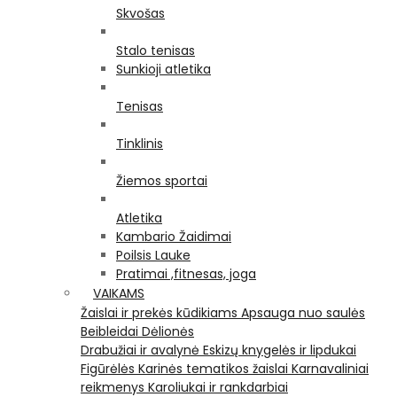
Skvošas
Stalo tenisas
Sunkioji atletika
Tenisas
Tinklinis
Žiemos sportai
Atletika
Kambario Žaidimai
Poilsis Lauke
Pratimai ,fitnesas, joga
VAIKAMS
Žaislai ir prekės kūdikiams
Apsauga nuo saulės
Beibleidai
Dėlionės
Drabužiai ir avalynė
Eskizų knygelės ir lipdukai
Figūrėlės
Karinės tematikos žaislai
Karnavaliniai
reikmenys
Karoliukai ir rankdarbiai