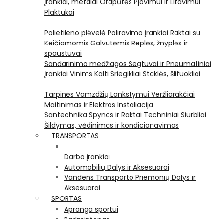
Įrankiai, metalai
Orapūtės
Pjovimui ir Litavimui
Plaktukai
Polietileno plėvelė
Poliravimo Įrankiai
Raktai su
Keičiamomis Galvutėmis
Replės, žnyplės ir
spaustuvai
Sandarinimo medžiagos
Segtuvai ir Pneumatiniai
Įrankiai Vinims Kalti
Sriegikliai
Staklės, šlifuokliai
Tarpinės
Vamzdžių Lankstymui
Veržliarakčiai
Maitinimas ir Elektros Instaliacija
Santechnika
Spynos ir Raktai
Techniniai Siurbliai
Šildymas, vėdinimas ir kondicionavimas
TRANSPORTAS
Darbo Įrankiai
Automobilių Dalys ir Aksesuarai
Vandens Transporto Priemonių Dalys ir
Aksesuarai
SPORTAS
Apranga sportui