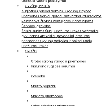
Geriausi rudens pasiūlymai
GYVŪNŲ PREKĖS
Augintinių priedai
Naminių Gyvūnų Kirpimo
Priemonės
Narvai, gardai, aptvararai
Paukščiams
Reikmenys Žuvims
Reptilijoms ir amfibijoms
Šėryklos, girdyklos
Žaislai šunims
Šunų Priežiūros Prekės
Vėžimėliai
gyvūnams
Antkakliai, pavadėliai, dresūros
priemonės
Gyvūnų nešyklės ir boksai
Kačių
Priežiūros Prekės
GROŽIS
Grožio salonų įranga ir priemonės
Hialurono rūgšties serumai
Kvepalai
Maisto papildai
Makiažo priemonės