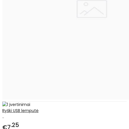
Ryški USB lemputė
..
25
€7