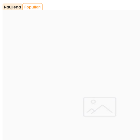
Naujiena
Populiari