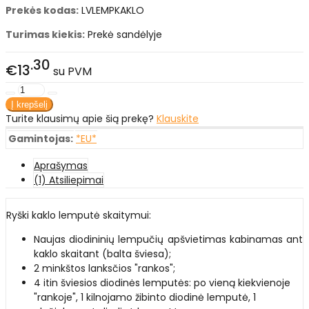
Prekės kodas:
LVLEMPKAKLO
Turimas kiekis:
Prekė sandėlyje
30
€13
su PVM
Turite klausimų apie šią prekę?
Klauskite
Gamintojas:
*EU*
Aprašymas
(1) Atsiliepimai
Ryški kaklo lemputė skaitymui:
Naujas diodininių lempučių apšvietimas kabinamas ant
kaklo skaitant (balta šviesa);
2 minkštos lanksčios "rankos";
4 itin šviesios diodinės lemputės: po vieną kiekvienoje
"rankoje", 1 kilnojamo žibinto diodinė lemputė, 1