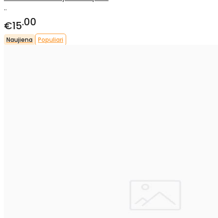
..
00
€15
Naujiena
Populiari