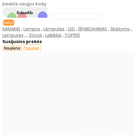
Įveskite saugos kodą:
Rašyti
NAMAMS
,
Lempos
,
Lemputės
,
LED
,
IŠPARDAVIMAS
,
Skaitymo
,
Lemputės
,
,
Stovai
,
Laikikliai
,
TOP100
Susijusios prekės
Naujiena
Populiari