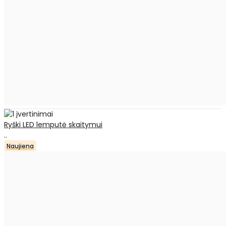
Ryški LED lemputė skaitymui
..
Naujiena