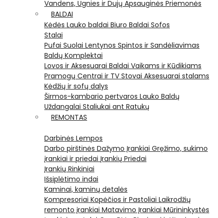
Vandens, Ugnies ir Dujų Apsauginės Priemonės
BALDAI
Kėdės
Lauko baldai
Biuro Baldai
Sofos
Stalai
Pufai
Suolai
Lentynos
Spintos ir Sandėliavimas
Baldų Komplektai
Lovos ir Aksesuarai
Baldai Vaikams ir Kūdikiams
Pramogų Centrai ir TV Stovai
Aksesuarai stalams
Kėdžių ir sofų dalys
Širmos-kambario pertvaros
Lauko Baldų
Uždangalai
Staliukai ant Ratukų
REMONTAS
Darbinės Lempos
Darbo pirštinės
Dažymo Įrankiai
Gręžimo, sukimo
įrankiai ir priedai
Įrankių Priedai
Įrankių Rinkiniai
Išsiplėtimo indai
Kaminai, kaminų detalės
Kompresoriai
Kopėčios ir Pastoliai
Laikrodžių
remonto įrankiai
Matavimo Įrankiai
Mūrininkystės