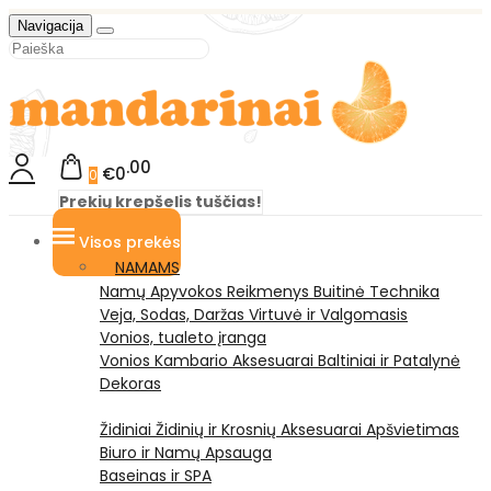
Navigacija
00
€0
0
Prekių krepšelis tuščias!
Visos prekės
NAMAMS
Namų Apyvokos Reikmenys
Buitinė Technika
Veja, Sodas, Daržas
Virtuvė ir Valgomasis
Vonios, tualeto įranga
Vonios Kambario Aksesuarai
Baltiniai ir Patalynė
Dekoras
Židiniai
Židinių ir Krosnių Aksesuarai
Apšvietimas
Biuro ir Namų Apsauga
Baseinas ir SPA