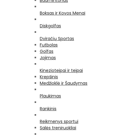
Badmintonas
Boksas ir Kovos Menai
Diskgolfas
Dviračių Sportas
Futbolas
Golfas
Jojimas
Kinezioteipai ir teipai
Krepšinis
Medžioklė ir Šaudymas
Plaukimas
Rankinis
Reikmenys sportui
Salės treniruokliai