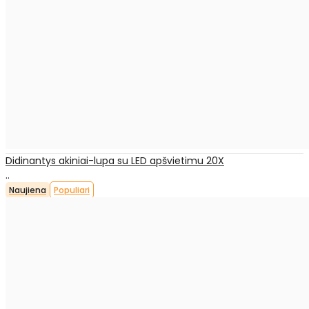
Didinantys akiniai-lupa su LED apšvietimu 20X
..
Naujiena
Populiari