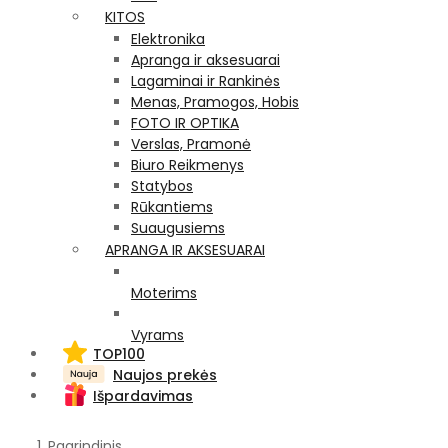
KITOS
Elektronika
Apranga ir aksesuarai
Lagaminai ir Rankinės
Menas, Pramogos, Hobis
FOTO IR OPTIKA
Verslas, Pramonė
Biuro Reikmenys
Statybos
Rūkantiems
Suaugusiems
APRANGA IR AKSESUARAI
Moterims
Vyrams
TOP100
Naujos prekės
Išpardavimas
Pagrindinis