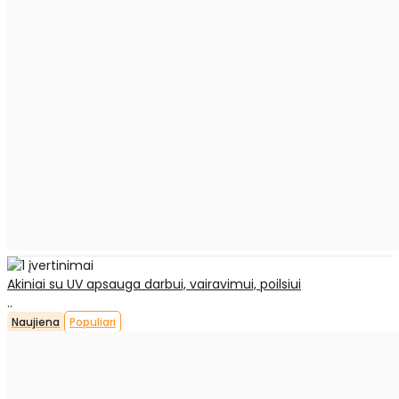
Akiniai su UV apsauga darbui, vairavimui, poilsiui
..
Naujiena
Populiari