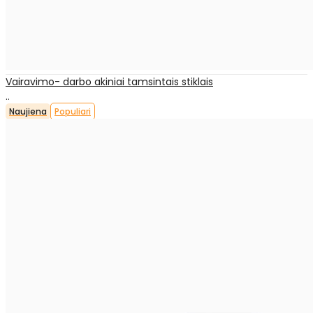
Vairavimo- darbo akiniai tamsintais stiklais
..
Naujiena
Populiari