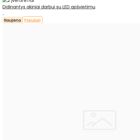
Didinantys akiniai darbui su LED apšvietimu
..
Naujiena
Populiari