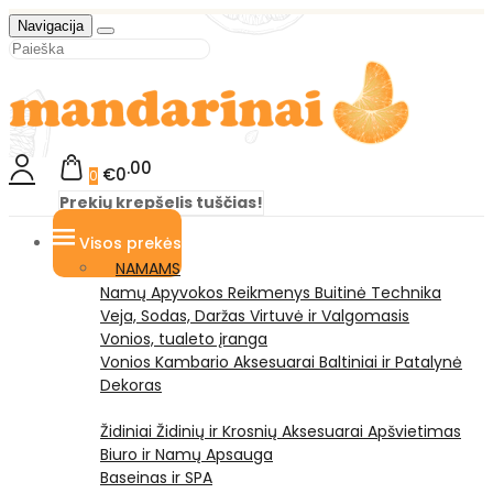
Navigacija
00
€0
0
Prekių krepšelis tuščias!
Visos prekės
NAMAMS
Namų Apyvokos Reikmenys
Buitinė Technika
Veja, Sodas, Daržas
Virtuvė ir Valgomasis
Vonios, tualeto įranga
Vonios Kambario Aksesuarai
Baltiniai ir Patalynė
Dekoras
Židiniai
Židinių ir Krosnių Aksesuarai
Apšvietimas
Biuro ir Namų Apsauga
Baseinas ir SPA