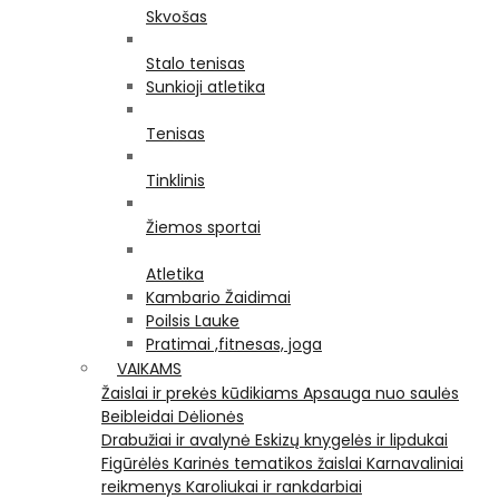
Skvošas
Stalo tenisas
Sunkioji atletika
Tenisas
Tinklinis
Žiemos sportai
Atletika
Kambario Žaidimai
Poilsis Lauke
Pratimai ,fitnesas, joga
VAIKAMS
Žaislai ir prekės kūdikiams
Apsauga nuo saulės
Beibleidai
Dėlionės
Drabužiai ir avalynė
Eskizų knygelės ir lipdukai
Figūrėlės
Karinės tematikos žaislai
Karnavaliniai
reikmenys
Karoliukai ir rankdarbiai