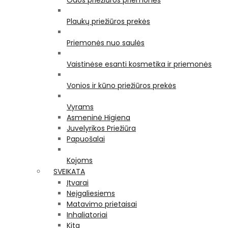
Odos priežiūros priemonės
Plaukų priežiūros prekės
Priemonės nuo saulės
Vaistinėse esanti kosmetika ir priemonės
Vonios ir kūno priežiūros prekės
Vyrams
Asmeninė Higiena
Juvelyrikos Priežiūra
Papuošalai
Kojoms
SVEIKATA
Įtvarai
Neįgaliesiems
Matavimo prietaisai
Inhaliatoriai
Kita