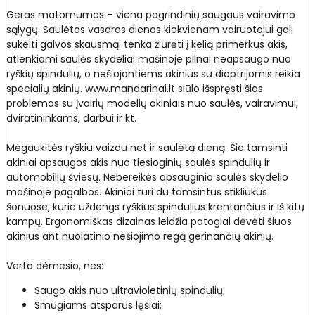
Geras matomumas – viena pagrindinių saugaus vairavimo
sąlygų. Saulėtos vasaros dienos kiekvienam vairuotojui gali
sukelti galvos skausmą: tenka žiūrėti į kelią primerkus akis,
atlenkiami saulės skydeliai mašinoje pilnai neapsaugo nuo
ryškių spindulių, o nešiojantiems akinius su dioptrijomis reikia
specialių akinių. www.mandarinai.lt siūlo išspręsti šias
problemas su įvairių modelių akiniais nuo saulės, vairavimui,
dviratininkams, darbui ir kt.
Mėgaukitės ryškiu vaizdu net ir saulėtą dieną. Šie tamsinti
akiniai apsaugos akis nuo tiesioginių saulės spindulių ir
automobilių šviesų. Nebereikės apsauginio saulės skydelio
mašinoje pagalbos. Akiniai turi du tamsintus stikliukus
šonuose, kurie uždengs ryškius spindulius krentančius ir iš kitų
kampų. Ergonomiškas dizainas leidžia patogiai dėvėti šiuos
akinius ant nuolatinio nešiojimo regą gerinančių akinių.
Verta dėmesio, nes:
Saugo akis nuo ultravioletinių spindulių;
Smūgiams atsparūs lęšiai;