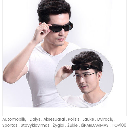
Automobilių
,
Dalys
,
Aksesuarai
,
Poilsis
,
Lauke
,
Dviračių
,
Sportas
,
Stovyklavimas
,
Žygiai
,
Žūklė
,
IŠPARDAVIMAS
,
TOP100