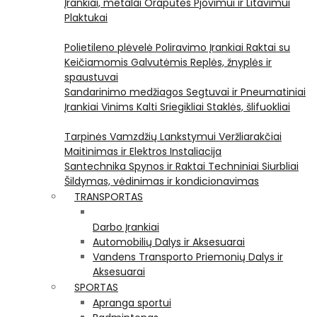
Įrankiai, metalai
Orapūtės
Pjovimui ir Litavimui
Plaktukai
Polietileno plėvelė
Poliravimo Įrankiai
Raktai su
Keičiamomis Galvutėmis
Replės, žnyplės ir
spaustuvai
Sandarinimo medžiagos
Segtuvai ir Pneumatiniai
Įrankiai Vinims Kalti
Sriegikliai
Staklės, šlifuokliai
Tarpinės
Vamzdžių Lankstymui
Veržliarakčiai
Maitinimas ir Elektros Instaliacija
Santechnika
Spynos ir Raktai
Techniniai Siurbliai
Šildymas, vėdinimas ir kondicionavimas
TRANSPORTAS
Darbo Įrankiai
Automobilių Dalys ir Aksesuarai
Vandens Transporto Priemonių Dalys ir
Aksesuarai
SPORTAS
Apranga sportui