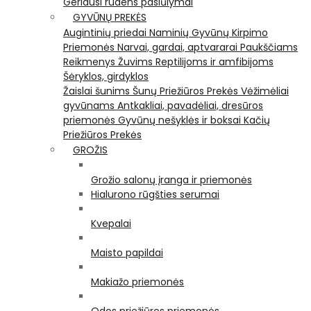
Geriausi rudens pasiūlymai
GYVŪNŲ PREKĖS
Augintinių priedai
Naminių Gyvūnų Kirpimo
Priemonės
Narvai, gardai, aptvararai
Paukščiams
Reikmenys Žuvims
Reptilijoms ir amfibijoms
Šėryklos, girdyklos
Žaislai šunims
Šunų Priežiūros Prekės
Vėžimėliai
gyvūnams
Antkakliai, pavadėliai, dresūros
priemonės
Gyvūnų nešyklės ir boksai
Kačių
Priežiūros Prekės
GROŽIS
Grožio salonų įranga ir priemonės
Hialurono rūgšties serumai
Kvepalai
Maisto papildai
Makiažo priemonės