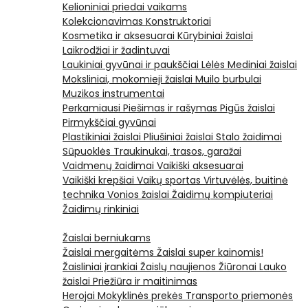
Kelioniniai priedai vaikams
Kolekcionavimas
Konstruktoriai
Kosmetika ir aksesuarai
Kūrybiniai žaislai
Laikrodžiai ir žadintuvai
Laukiniai gyvūnai ir paukščiai
Lėlės
Mediniai žaislai
Moksliniai, mokomieji žaislai
Muilo burbulai
Muzikos instrumentai
Perkamiausi
Piešimas ir rašymas
Pigūs žaislai
Pirmykščiai gyvūnai
Plastikiniai žaislai
Pliušiniai žaislai
Stalo žaidimai
Sūpuoklės
Traukinukai, trasos, garažai
Vaidmenų žaidimai
Vaikiški aksesuarai
Vaikiški krepšiai
Vaikų sportas
Virtuvėlės, buitinė
technika
Vonios žaislai
Žaidimų kompiuteriai
Žaidimų rinkiniai
Žaislai berniukams
Žaislai mergaitėms
Žaislai super kainomis!
Žaisliniai įrankiai
Žaislų naujienos
Žiūronai
Lauko
žaislai
Priežiūra ir maitinimas
Herojai
Mokyklinės prekės
Transporto priemonės