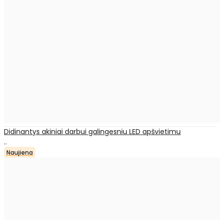
Didinantys akiniai darbui galingesniu LED apšvietimu
..
Naujiena