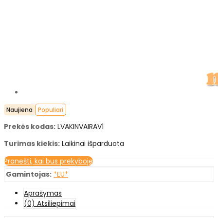
Naujiena
Populiari
Prekės kodas:
LVAKINVAIRAV1
Turimas kiekis:
Laikinai išparduota
Pranešti, kai bus prekyboje
Gamintojas:
*EU*
Aprašymas
(0) Atsiliepimai