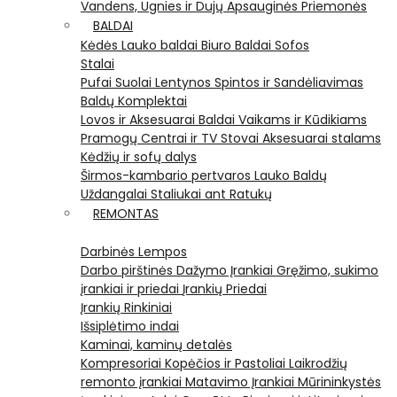
Vandens, Ugnies ir Dujų Apsauginės Priemonės
BALDAI
Kėdės
Lauko baldai
Biuro Baldai
Sofos
Stalai
Pufai
Suolai
Lentynos
Spintos ir Sandėliavimas
Baldų Komplektai
Lovos ir Aksesuarai
Baldai Vaikams ir Kūdikiams
Pramogų Centrai ir TV Stovai
Aksesuarai stalams
Kėdžių ir sofų dalys
Širmos-kambario pertvaros
Lauko Baldų
Uždangalai
Staliukai ant Ratukų
REMONTAS
Darbinės Lempos
Darbo pirštinės
Dažymo Įrankiai
Gręžimo, sukimo
įrankiai ir priedai
Įrankių Priedai
Įrankių Rinkiniai
Išsiplėtimo indai
Kaminai, kaminų detalės
Kompresoriai
Kopėčios ir Pastoliai
Laikrodžių
remonto įrankiai
Matavimo Įrankiai
Mūrininkystės