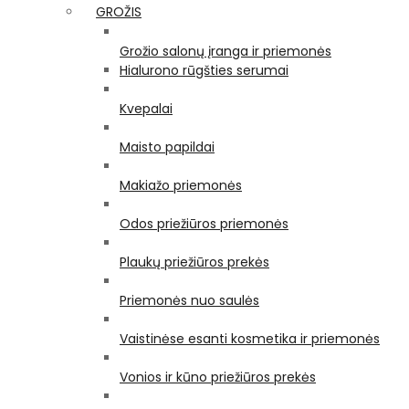
GROŽIS
Grožio salonų įranga ir priemonės
Hialurono rūgšties serumai
Kvepalai
Maisto papildai
Makiažo priemonės
Odos priežiūros priemonės
Plaukų priežiūros prekės
Priemonės nuo saulės
Vaistinėse esanti kosmetika ir priemonės
Vonios ir kūno priežiūros prekės