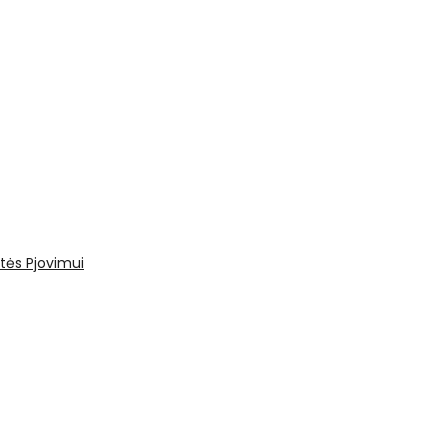
tės
Pjovimui