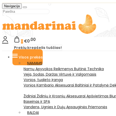
Navigacija
00
€0
0
Prekių krepšelis tuščias!
Visos prekės
NAMAMS
Namų Apyvokos Reikmenys
Buitinė Technika
Veja, Sodas, Daržas
Virtuvė ir Valgomasis
Vonios, tualeto įranga
Vonios Kambario Aksesuarai
Baltiniai ir Patalynė
Dek
Židiniai
Židinių ir Krosnių Aksesuarai
Apšvietimas
Biu
Baseinas ir SPA
Vandens, Ugnies ir Dujų Apsauginės Priemonės
BALDAI