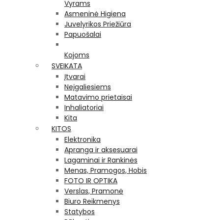
Vyrams
Asmeninė Higiena
Juvelyrikos Priežiūra
Papuošalai
Kojoms
SVEIKATA
Įtvarai
Neįgaliesiems
Matavimo prietaisai
Inhaliatoriai
Kita
KITOS
Elektronika
Apranga ir aksesuarai
Lagaminai ir Rankinės
Menas, Pramogos, Hobis
FOTO IR OPTIKA
Verslas, Pramonė
Biuro Reikmenys
Statybos