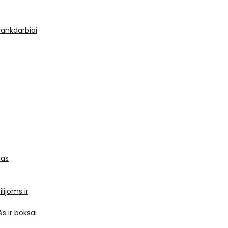
 rankdarbiai
mas
ilijoms ir
s ir boksai