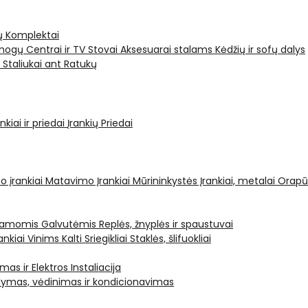
ų Komplektai
ogų Centrai ir TV Stovai
Aksesuarai stalams
Kėdžių ir sofų dalys
i
Staliukai ant Ratukų
kiai ir priedai
Įrankių Priedai
o įrankiai
Matavimo Įrankiai
Mūrininkystės Įrankiai, metalai
Orapū
čiamomis Galvutėmis
Replės, žnyplės ir spaustuvai
ankiai Vinims Kalti
Sriegikliai
Staklės, šlifuokliai
mas ir Elektros Instaliacija
dymas, vėdinimas ir kondicionavimas