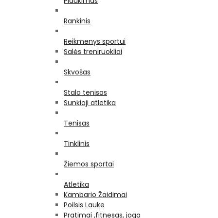
Plaukimas
Rankinis
Reikmenys sportui
Salės treniruokliai
Skvošas
Stalo tenisas
Sunkioji atletika
Tenisas
Tinklinis
Žiemos sportai
Atletika
Kambario Žaidimai
Poilsis Lauke
Pratimai ,fitnesas, joga