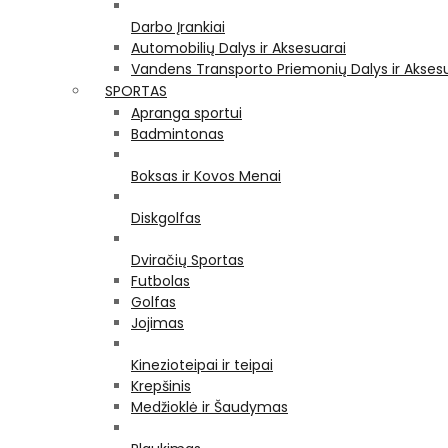
Darbo Įrankiai
Automobilių Dalys ir Aksesuarai
Vandens Transporto Priemonių Dalys ir Akses
SPORTAS
Apranga sportui
Badmintonas
Boksas ir Kovos Menai
Diskgolfas
Dviračių Sportas
Futbolas
Golfas
Jojimas
Kinezioteipai ir teipai
Krepšinis
Medžioklė ir Šaudymas