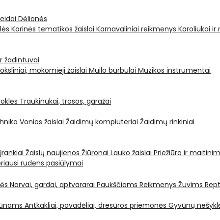
leidai
Dėlionės
ėlės
Karinės tematikos žaislai
Karnavaliniai reikmenys
Karoliukai ir
ir žadintuvai
oksliniai, mokomieji žaislai
Muilo burbulai
Muzikos instrumentai
oklės
Traukinukai, trasos, garažai
chnika
Vonios žaislai
Žaidimų kompiuteriai
Žaidimų rinkiniai
 įrankiai
Žaislų naujienos
Žiūronai
Lauko žaislai
Priežiūra ir maitini
riausi rudens pasiūlymai
nės
Narvai, gardai, aptvararai
Paukščiams
Reikmenys Žuvims
Rept
yvūnams
Antkakliai, pavadėliai, dresūros priemonės
Gyvūnų nešyklė