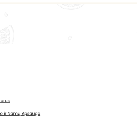
oras
ro ir Namų Apsauga