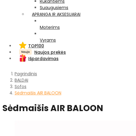
Rūkantiems
Suaugusiems
APRANGA IR AKSESUARAI
Moterims
Vyrams
TOP100
Naujos prekės
Išpardavimas
Pagrindinis
BALDAI
Sofos
Sėdmaišis AIR BALOON
Sėdmaišis AIR BALOON