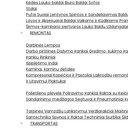
Kėdės
Lauko baldai
Biuro Baldai
Sofos
Stalai
Pufai
Suolai
Lentynos
Spintos ir Sandėliavimas
Bald
Lovos ir Aksesuarai
Baldai Vaikams ir Kūdikiams
Pram
Širmos-kambario pertvaros
Lauko Baldų Uždangala
REMONTAS
Darbinės Lempos
Darbo pirštinės
Dažymo Įrankiai
Gręžimo, sukimo įran
Įrankių Rinkiniai
Išsiplėtimo indai
Kaminai, kaminų detalės
Kompresoriai
Kopėčios ir Pastoliai
Laikrodžių remont
ir Litavimui
Plaktukai
Polietileno plėvelė
Poliravimo Įrankiai
Raktai su Kei
Sandarinimo medžiagos
Segtuvai ir Pneumatiniai Įr
Tarpinės
Vamzdžių Lankstymui
Veržliarakčiai
Maitini
Santechnika
Spynos ir Raktai
Techniniai Siurbliai
Šil
TRANSPORTAS