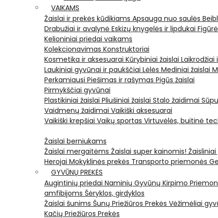
VAIKAMS
Žaislai ir prekės kūdikiams
Apsauga nuo saulės
Beib
Drabužiai ir avalynė
Eskizų knygelės ir lipdukai
Figūr
Kelioniniai priedai vaikams
Kolekcionavimas
Konstruktoriai
Kosmetika ir aksesuarai
Kūrybiniai žaislai
Laikrodžiai 
Laukiniai gyvūnai ir paukščiai
Lėlės
Mediniai žaislai
M
Perkamiausi
Piešimas ir rašymas
Pigūs žaislai
Pirmykščiai gyvūnai
Plastikiniai žaislai
Pliušiniai žaislai
Stalo žaidimai
Sūpu
Vaidmenų žaidimai
Vaikiški aksesuarai
Vaikiški krepšiai
Vaikų sportas
Virtuvėlės, buitinė te
Žaislai berniukams
Žaislai mergaitėms
Žaislai super kainomis!
Žaisliniai
Herojai
Mokyklinės prekės
Transporto priemonės
Ge
GYVŪNŲ PREKĖS
Augintinių priedai
Naminių Gyvūnų Kirpimo Priemo
amfibijoms
Šėryklos, girdyklos
Žaislai šunims
Šunų Priežiūros Prekės
Vėžimėliai g
Kačių Priežiūros Prekės