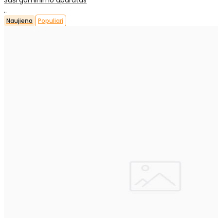
..
Naujiena
Populiari