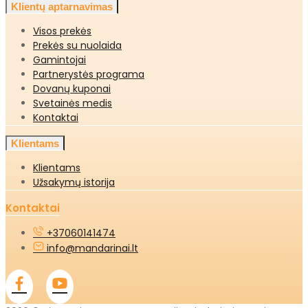
Klientų aptarnavimas
Visos prekės
Prekės su nuolaida
Gamintojai
Partnerystės programa
Dovanų kuponai
Svetainės medis
Kontaktai
Klientams
Klientams
Užsakymų istorija
Kontaktai
+37060141474
info@mandarinai.lt