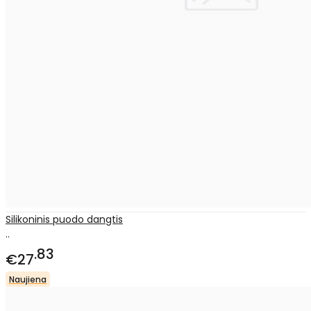
Silikoninis puodo dangtis
..
83
€27
Naujiena