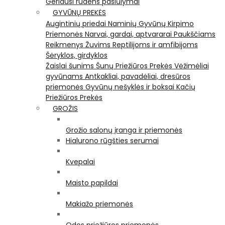
Geriausi rudens pasiūlymai
GYVŪNŲ PREKĖS
Augintinių priedai
Naminių Gyvūnų Kirpimo
Priemonės
Narvai, gardai, aptvararai
Paukščiams
Reikmenys Žuvims
Reptilijoms ir amfibijoms
Šėryklos, girdyklos
Žaislai šunims
Šunų Priežiūros Prekės
Vėžimėliai
gyvūnams
Antkakliai, pavadėliai, dresūros
priemonės
Gyvūnų nešyklės ir boksai
Kačių
Priežiūros Prekės
GROŽIS
Grožio salonų įranga ir priemonės
Hialurono rūgšties serumai
Kvepalai
Maisto papildai
Makiažo priemonės