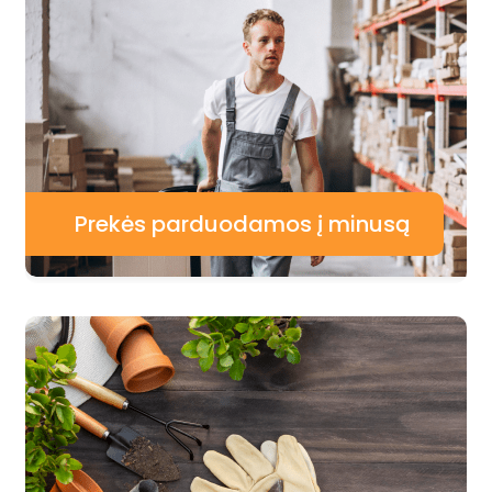
Prekės parduodamos į minusą