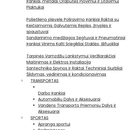
Įrankiai, metalai
Orapūtės
Pjovimui ir Litavimui
Plaktukai
Polietileno plėvelė
Poliravimo Įrankiai
Raktai su
Keičiamomis Galvutėmis
Replės, žnyplės ir
spaustuvai
Sandarinimo medžiagos
Segtuvai ir Pneumatiniai
Įrankiai Vinims Kalti
Sriegikliai
Staklės, šlifuokliai
Tarpinės
Vamzdžių Lankstymui
Veržliarakčiai
Maitinimas ir Elektros Instaliacija
Santechnika
Spynos ir Raktai
Techniniai Siurbliai
Šildymas, vėdinimas ir kondicionavimas
TRANSPORTAS
Darbo Įrankiai
Automobilių Dalys ir Aksesuarai
Vandens Transporto Priemonių Dalys ir
Aksesuarai
SPORTAS
Apranga sportui