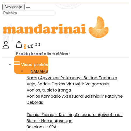
Navigacija
00
€0
0
Prekių krepšelis tuščias!
Visos prekės
NAMAMS
Namų Apyvokos Reikmenys
Buitinė Technika
Veja, Sodas, Daržas
Virtuvė ir Valgomasis
Vonios, tualeto įranga
Vonios Kambario Aksesuarai
Baltiniai ir Patalynė
Dekoras
Židiniai
Židinių ir Krosnių Aksesuarai
Apšvietimas
Biuro ir Namų Apsauga
Baseinas ir SPA