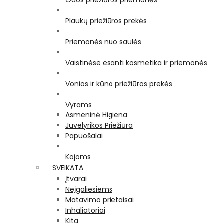
Odos priežiūros priemonės
Plaukų priežiūros prekės
Priemonės nuo saulės
Vaistinėse esanti kosmetika ir priemonės
Vonios ir kūno priežiūros prekės
Vyrams
Asmeninė Higiena
Juvelyrikos Priežiūra
Papuošalai
Kojoms
SVEIKATA
Įtvarai
Neįgaliesiems
Matavimo prietaisai
Inhaliatoriai
Kita