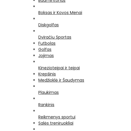
Badmintonas
Boksas ir Kovos Menai
Diskgolfas
Dviračių Sportas
Futbolas
Golfas
Jojimas
Kinezioteipai ir teipai
Krepšinis
Medžioklė ir Šaudymas
Plaukimas
Rankinis
Reikmenys sportui
Salės treniruokliai