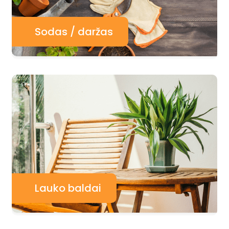
Sodas / daržas
Lauko baldai