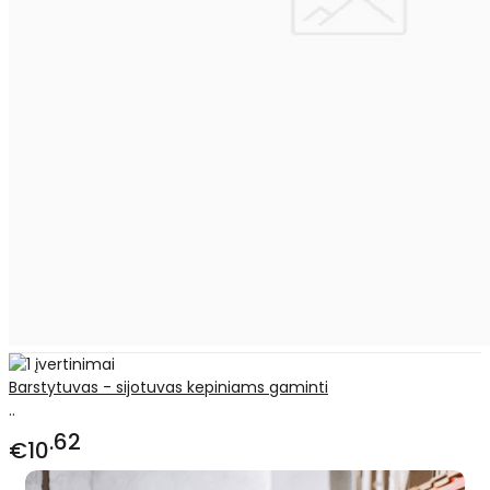
Barstytuvas - sijotuvas kepiniams gaminti
..
62
€10