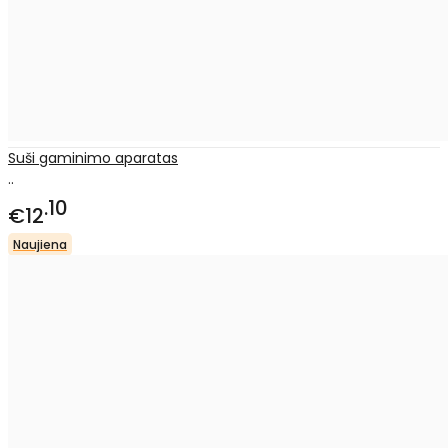
Suši gaminimo aparatas
..
10
€12
Naujiena