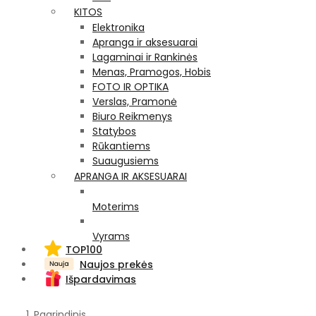
KITOS
Elektronika
Apranga ir aksesuarai
Lagaminai ir Rankinės
Menas, Pramogos, Hobis
FOTO IR OPTIKA
Verslas, Pramonė
Biuro Reikmenys
Statybos
Rūkantiems
Suaugusiems
APRANGA IR AKSESUARAI
Moterims
Vyrams
TOP100
Naujos prekės
Išpardavimas
Pagrindinis