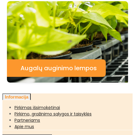
Augalų auginimo lempos
Informacija
Pirkimas išsimokėtinai
Pirkimo, grąžinimo sąlygos ir taisyklės
Partneriams
Apie mus