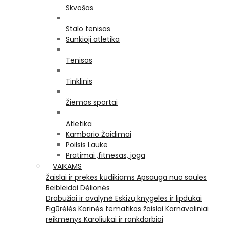
Skvošas
Stalo tenisas
Sunkioji atletika
Tenisas
Tinklinis
Žiemos sportai
Atletika
Kambario Žaidimai
Poilsis Lauke
Pratimai ,fitnesas, joga
VAIKAMS
Žaislai ir prekės kūdikiams
Apsauga nuo saulės
Beibleidai
Dėlionės
Drabužiai ir avalynė
Eskizų knygelės ir lipdukai
Figūrėlės
Karinės tematikos žaislai
Karnavaliniai
reikmenys
Karoliukai ir rankdarbiai