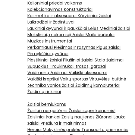
Kelioniniai priedai vaikams
Kolekcionavimas
Konstruktoriai
Kosmetika ir aksesuarai
Kūrybiniai žaislai
Laikrodžiai ir žadintuvai
Laukiniai gyvūnai ir paukščiai
Lėlės
Mediniai žaislai
Moksliniai, mokomieji žaislai
Muilo burbulai
Muzikos instrumentai
Perkamiausi
Piešimas ir rašymas
Pigūs žaislai
Pirmykščiai gyvūnai
Plastikiniai žaislai
Pliušiniai žaislai
Stalo žaidimai
Sūpuoklės
Traukinukai, trasos, garažai
Vaidmenų žaidimai
Vaikiški aksesuarai
Vaikiški krepšiai
Vaikų sportas
Virtuvėlės, buitinė
technika
Vonios žaislai
Žaidimų kompiuteriai
Žaidimų rinkiniai
Žaislai berniukams
Žaislai mergaitėms
Žaislai super kainomis!
Žaisliniai įrankiai
Žaislų naujienos
Žiūronai
Lauko
žaislai
Priežiūra ir maitinimas
Herojai
Mokyklinės prekės
Transporto priemonės