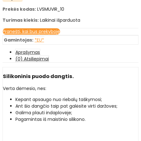
Prekės kodas:
LVSMUVIR_10
Turimas kiekis:
Laikinai išparduota
Pranešti, kai bus prekyboje
Gamintojas:
*EU*
Aprašymas
(0) Atsiliepimai
Silikoninis puodo dangtis.
Verta dėmesio, nes:
Kepant apsaugo nuo riebalų taškymosi;
Ant šio dangčio taip pat galėsite virti daržoves;
Galima plauti indaplovėje;
Pagamintas iš maistinio silikono.