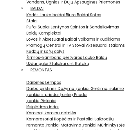
Vandens, Ugnies ir Dujų Apsauginės Priemonės
BALDAI
Kėdės
Lauko baldai
Biuro Baldai
Sofos
Stalai
Pufai
Suolai
Lentynos
Spintos ir Sandėliavimas
Baldų Komplektai
Lovos ir Aksesuarai
Baldai Vaikams ir Kūdikiams
Pramogų Centrai ir TV Stovai
Aksesuarai stalams
Kėdžių ir sofų dalys
Širmos-kambario pertvaros
Lauko Baldų
Uždangalai
Staliukai ant Ratukų
REMONTAS
Darbinės Lempos
Darbo pirštinės
Dažymo Įrankiai
Gręžimo, sukimo
įrankiai ir priedai
Įrankių Priedai
Įrankių Rinkiniai
Išsiplėtimo indai
Kaminai, kaminų detalės
Kompresoriai
Kopėčios ir Pastoliai
Laikrodžių
remonto įrankiai
Matavimo Įrankiai
Mūrininkystės