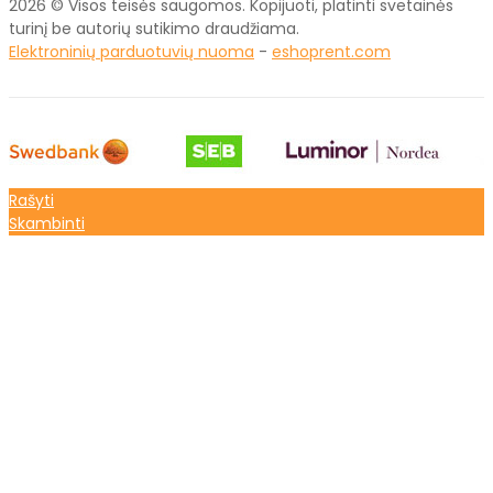
2026 © Visos teisės saugomos. Kopijuoti, platinti svetainės
turinį be autorių sutikimo draudžiama.
Elektroninių parduotuvių nuoma
-
eshoprent.com
Rašyti
Skambinti