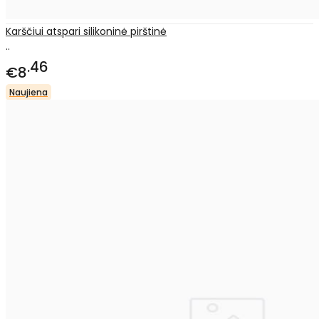
Karščiui atspari silikoninė pirštinė
..
46
€8
Naujiena