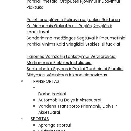
Įrankiai, metalai
Orapūtės
Pjovimui ir Litavimui
Plaktukai
Polietileno plėvelė
Poliravimo Įrankiai
Raktai su
Keičiamomis Galvutėmis
Replės, žnyplės ir
spaustuvai
Sandarinimo medžiagos
Segtuvai ir Pneumatiniai
Įrankiai Vinims Kalti
Sriegikliai
Staklės, šlifuokliai
Tarpinės
Vamzdžių Lankstymui
Veržliarakčiai
Maitinimas ir Elektros Instaliacija
Santechnika
Spynos ir Raktai
Techniniai Siurbliai
Šildymas, vėdinimas ir kondicionavimas
TRANSPORTAS
Darbo Įrankiai
Automobilių Dalys ir Aksesuarai
Vandens Transporto Priemonių Dalys ir
Aksesuarai
SPORTAS
Apranga sportui