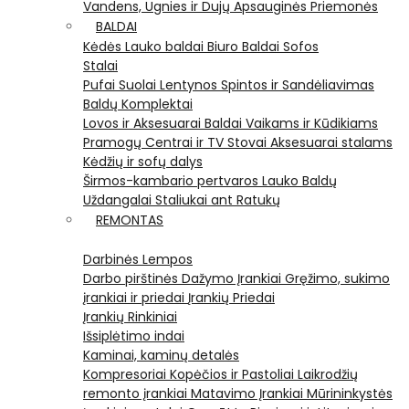
Vandens, Ugnies ir Dujų Apsauginės Priemonės
BALDAI
Kėdės
Lauko baldai
Biuro Baldai
Sofos
Stalai
Pufai
Suolai
Lentynos
Spintos ir Sandėliavimas
Baldų Komplektai
Lovos ir Aksesuarai
Baldai Vaikams ir Kūdikiams
Pramogų Centrai ir TV Stovai
Aksesuarai stalams
Kėdžių ir sofų dalys
Širmos-kambario pertvaros
Lauko Baldų
Uždangalai
Staliukai ant Ratukų
REMONTAS
Darbinės Lempos
Darbo pirštinės
Dažymo Įrankiai
Gręžimo, sukimo
įrankiai ir priedai
Įrankių Priedai
Įrankių Rinkiniai
Išsiplėtimo indai
Kaminai, kaminų detalės
Kompresoriai
Kopėčios ir Pastoliai
Laikrodžių
remonto įrankiai
Matavimo Įrankiai
Mūrininkystės