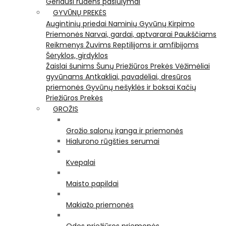
Geriausi rudens pasiūlymai
GYVŪNŲ PREKĖS
Augintinių priedai
Naminių Gyvūnų Kirpimo
Priemonės
Narvai, gardai, aptvararai
Paukščiams
Reikmenys Žuvims
Reptilijoms ir amfibijoms
Šėryklos, girdyklos
Žaislai šunims
Šunų Priežiūros Prekės
Vėžimėliai
gyvūnams
Antkakliai, pavadėliai, dresūros
priemonės
Gyvūnų nešyklės ir boksai
Kačių
Priežiūros Prekės
GROŽIS
Grožio salonų įranga ir priemonės
Hialurono rūgšties serumai
Kvepalai
Maisto papildai
Makiažo priemonės