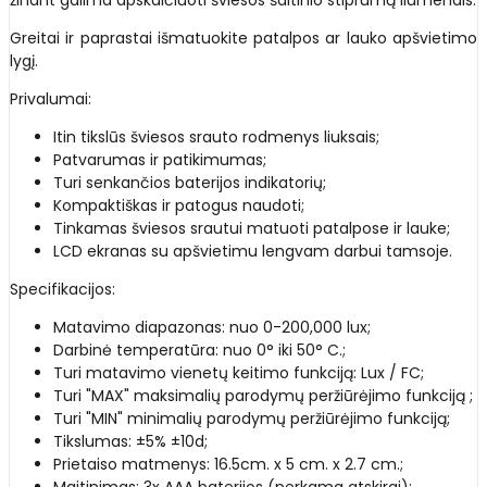
Greitai ir paprastai išmatuokite patalpos ar lauko apšvietimo
lygį.
Privalumai:
Itin tikslūs šviesos srauto rodmenys liuksais;
Patvarumas ir patikimumas;
Turi senkančios baterijos indikatorių;
Kompaktiškas ir patogus naudoti;
Tinkamas šviesos srautui matuoti patalpose ir lauke;
LCD ekranas su apšvietimu lengvam darbui tamsoje.
Specifikacijos:
Matavimo diapazonas: nuo 0-200,000 lux;
Darbinė temperatūra: nuo 0° iki 50° C.;
Turi matavimo vienetų keitimo funkciją: Lux / FC;
Turi "MAX" maksimalių parodymų peržiūrėjimo funkciją ;
Turi "MIN" minimalių parodymų peržiūrėjimo funkciją;
Tikslumas: ±5% ±10d;
Prietaiso matmenys: 16.5cm. x 5 cm. x 2.7 cm.;
Maitinimas: 3x AAA baterijos (perkama atskirai);