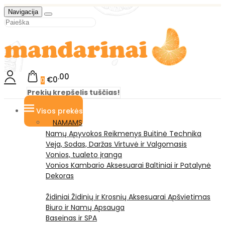
Navigacija
00
€0
0
Prekių krepšelis tuščias!
Visos prekės
NAMAMS
Namų Apyvokos Reikmenys
Buitinė Technika
Veja, Sodas, Daržas
Virtuvė ir Valgomasis
Vonios, tualeto įranga
Vonios Kambario Aksesuarai
Baltiniai ir Patalynė
Dekoras
Židiniai
Židinių ir Krosnių Aksesuarai
Apšvietimas
Biuro ir Namų Apsauga
Baseinas ir SPA