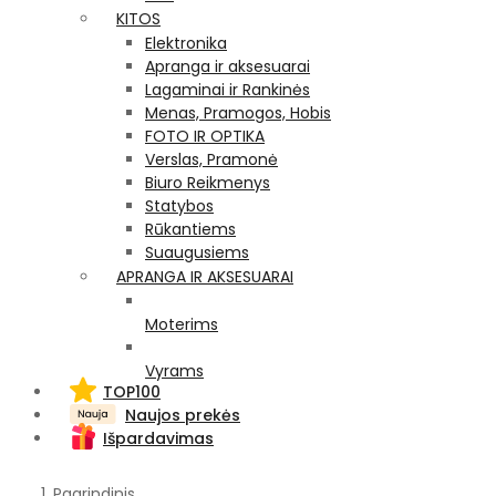
KITOS
Elektronika
Apranga ir aksesuarai
Lagaminai ir Rankinės
Menas, Pramogos, Hobis
FOTO IR OPTIKA
Verslas, Pramonė
Biuro Reikmenys
Statybos
Rūkantiems
Suaugusiems
APRANGA IR AKSESUARAI
Moterims
Vyrams
TOP100
Naujos prekės
Išpardavimas
Pagrindinis