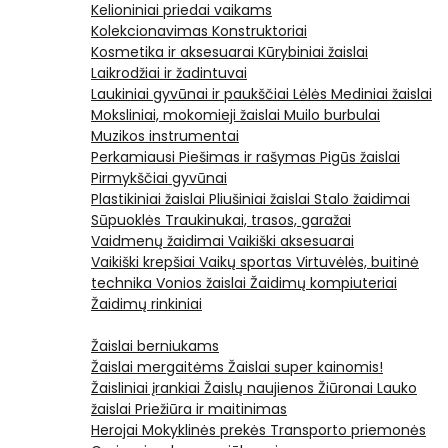
Kelioniniai priedai vaikams
Kolekcionavimas
Konstruktoriai
Kosmetika ir aksesuarai
Kūrybiniai žaislai
Laikrodžiai ir žadintuvai
Laukiniai gyvūnai ir paukščiai
Lėlės
Mediniai žaislai
Moksliniai, mokomieji žaislai
Muilo burbulai
Muzikos instrumentai
Perkamiausi
Piešimas ir rašymas
Pigūs žaislai
Pirmykščiai gyvūnai
Plastikiniai žaislai
Pliušiniai žaislai
Stalo žaidimai
Sūpuoklės
Traukinukai, trasos, garažai
Vaidmenų žaidimai
Vaikiški aksesuarai
Vaikiški krepšiai
Vaikų sportas
Virtuvėlės, buitinė
technika
Vonios žaislai
Žaidimų kompiuteriai
Žaidimų rinkiniai
Žaislai berniukams
Žaislai mergaitėms
Žaislai super kainomis!
Žaisliniai įrankiai
Žaislų naujienos
Žiūronai
Lauko
žaislai
Priežiūra ir maitinimas
Herojai
Mokyklinės prekės
Transporto priemonės