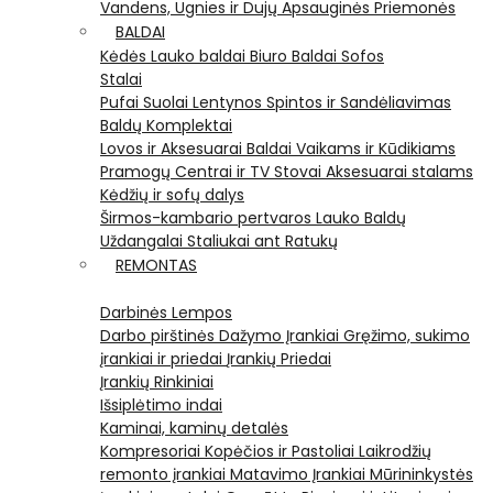
Vandens, Ugnies ir Dujų Apsauginės Priemonės
BALDAI
Kėdės
Lauko baldai
Biuro Baldai
Sofos
Stalai
Pufai
Suolai
Lentynos
Spintos ir Sandėliavimas
Baldų Komplektai
Lovos ir Aksesuarai
Baldai Vaikams ir Kūdikiams
Pramogų Centrai ir TV Stovai
Aksesuarai stalams
Kėdžių ir sofų dalys
Širmos-kambario pertvaros
Lauko Baldų
Uždangalai
Staliukai ant Ratukų
REMONTAS
Darbinės Lempos
Darbo pirštinės
Dažymo Įrankiai
Gręžimo, sukimo
įrankiai ir priedai
Įrankių Priedai
Įrankių Rinkiniai
Išsiplėtimo indai
Kaminai, kaminų detalės
Kompresoriai
Kopėčios ir Pastoliai
Laikrodžių
remonto įrankiai
Matavimo Įrankiai
Mūrininkystės