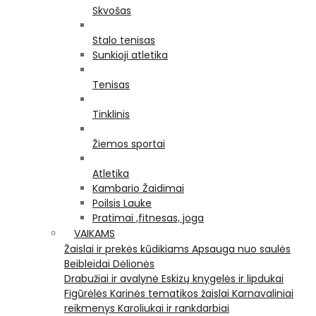
Skvošas
Stalo tenisas
Sunkioji atletika
Tenisas
Tinklinis
Žiemos sportai
Atletika
Kambario Žaidimai
Poilsis Lauke
Pratimai ,fitnesas, joga
VAIKAMS
Žaislai ir prekės kūdikiams
Apsauga nuo saulės
Beibleidai
Dėlionės
Drabužiai ir avalynė
Eskizų knygelės ir lipdukai
Figūrėlės
Karinės tematikos žaislai
Karnavaliniai
reikmenys
Karoliukai ir rankdarbiai