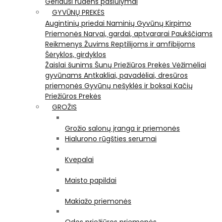
Geriausi rudens pasiūlymai
GYVŪNŲ PREKĖS
Augintinių priedai
Naminių Gyvūnų Kirpimo
Priemonės
Narvai, gardai, aptvararai
Paukščiams
Reikmenys Žuvims
Reptilijoms ir amfibijoms
Šėryklos, girdyklos
Žaislai šunims
Šunų Priežiūros Prekės
Vėžimėliai
gyvūnams
Antkakliai, pavadėliai, dresūros
priemonės
Gyvūnų nešyklės ir boksai
Kačių
Priežiūros Prekės
GROŽIS
Grožio salonų įranga ir priemonės
Hialurono rūgšties serumai
Kvepalai
Maisto papildai
Makiažo priemonės