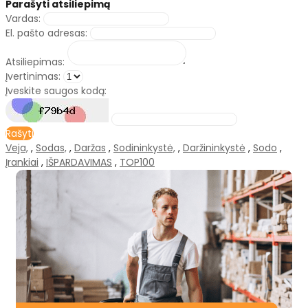
Parašyti atsiliepimą
Vardas:
El. pašto adresas:
Atsiliepimas:
Įvertinimas:
Įveskite saugos kodą:
Rašyti
Veja,
,
Sodas,
,
Daržas
,
Sodininkystė,
,
Daržininkystė
,
Sodo
,
Įrankiai
,
IŠPARDAVIMAS
,
TOP100