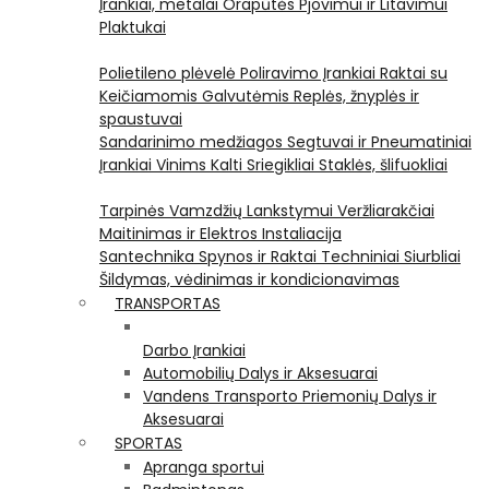
Įrankiai, metalai
Orapūtės
Pjovimui ir Litavimui
Plaktukai
Polietileno plėvelė
Poliravimo Įrankiai
Raktai su
Keičiamomis Galvutėmis
Replės, žnyplės ir
spaustuvai
Sandarinimo medžiagos
Segtuvai ir Pneumatiniai
Įrankiai Vinims Kalti
Sriegikliai
Staklės, šlifuokliai
Tarpinės
Vamzdžių Lankstymui
Veržliarakčiai
Maitinimas ir Elektros Instaliacija
Santechnika
Spynos ir Raktai
Techniniai Siurbliai
Šildymas, vėdinimas ir kondicionavimas
TRANSPORTAS
Darbo Įrankiai
Automobilių Dalys ir Aksesuarai
Vandens Transporto Priemonių Dalys ir
Aksesuarai
SPORTAS
Apranga sportui