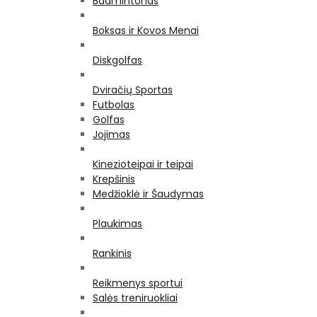
Badmintonas
Boksas ir Kovos Menai
Diskgolfas
Dviračių Sportas
Futbolas
Golfas
Jojimas
Kinezioteipai ir teipai
Krepšinis
Medžioklė ir Šaudymas
Plaukimas
Rankinis
Reikmenys sportui
Salės treniruokliai