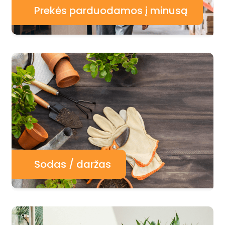
Prekės parduodamos į minusą
Sodas / daržas