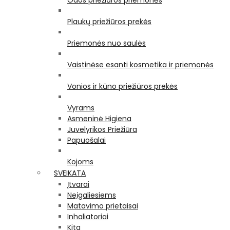
Odos priežiūros priemonės
Plaukų priežiūros prekės
Priemonės nuo saulės
Vaistinėse esanti kosmetika ir priemonės
Vonios ir kūno priežiūros prekės
Vyrams
Asmeninė Higiena
Juvelyrikos Priežiūra
Papuošalai
Kojoms
SVEIKATA
Įtvarai
Neįgaliesiems
Matavimo prietaisai
Inhaliatoriai
Kita