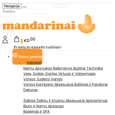
Navigacija
00
€0
0
Prekių krepšelis tuščias!
Visos prekės
NAMAMS
Namų Apyvokos Reikmenys
Buitinė Technika
Veja, Sodas, Daržas
Virtuvė ir Valgomasis
Vonios, tualeto įranga
Vonios Kambario Aksesuarai
Baltiniai ir Patalynė
Dekoras
Židiniai
Židinių ir Krosnių Aksesuarai
Apšvietimas
Biuro ir Namų Apsauga
Baseinas ir SPA