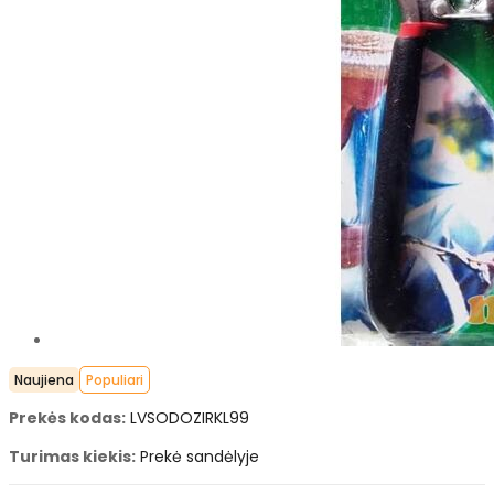
Naujiena
Populiari
Prekės kodas:
LVSODOZIRKL99
Turimas kiekis:
Prekė sandėlyje