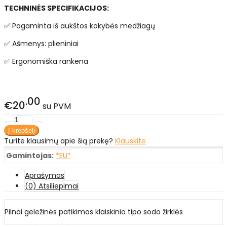
TECHNINĖS SPECIFIKACIJOS:
✅ Pagaminta iš aukštos kokybės medžiagų
✅ Ašmenys: plieniniai
✅ Ergonomiška rankena
00
€20
su PVM
Turite klausimų apie šią prekę?
Klauskite
Gamintojas:
*EU*
Aprašymas
(0) Atsiliepimai
Pilnai geležinės patikimos klaiskinio tipo sodo žirklės