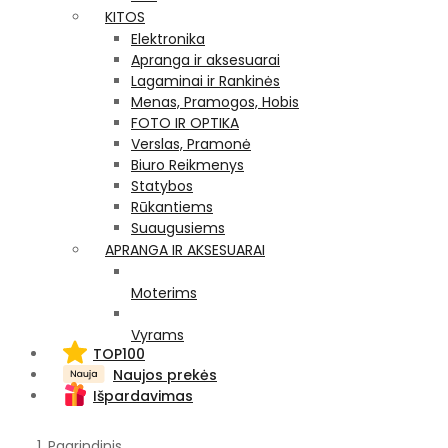
KITOS
Elektronika
Apranga ir aksesuarai
Lagaminai ir Rankinės
Menas, Pramogos, Hobis
FOTO IR OPTIKA
Verslas, Pramonė
Biuro Reikmenys
Statybos
Rūkantiems
Suaugusiems
APRANGA IR AKSESUARAI
Moterims
Vyrams
TOP100
Naujos prekės
Išpardavimas
Pagrindinis