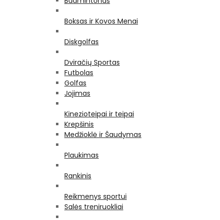
Badmintonas
Boksas ir Kovos Menai
Diskgolfas
Dviračių Sportas
Futbolas
Golfas
Jojimas
Kinezioteipai ir teipai
Krepšinis
Medžioklė ir Šaudymas
Plaukimas
Rankinis
Reikmenys sportui
Salės treniruokliai