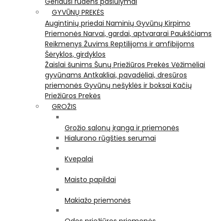
Geriausi rudens pasiūlymai
GYVŪNŲ PREKĖS
Augintinių priedai
Naminių Gyvūnų Kirpimo
Priemonės
Narvai, gardai, aptvararai
Paukščiams
Reikmenys Žuvims
Reptilijoms ir amfibijoms
Šėryklos, girdyklos
Žaislai šunims
Šunų Priežiūros Prekės
Vėžimėliai
gyvūnams
Antkakliai, pavadėliai, dresūros
priemonės
Gyvūnų nešyklės ir boksai
Kačių
Priežiūros Prekės
GROŽIS
Grožio salonų įranga ir priemonės
Hialurono rūgšties serumai
Kvepalai
Maisto papildai
Makiažo priemonės