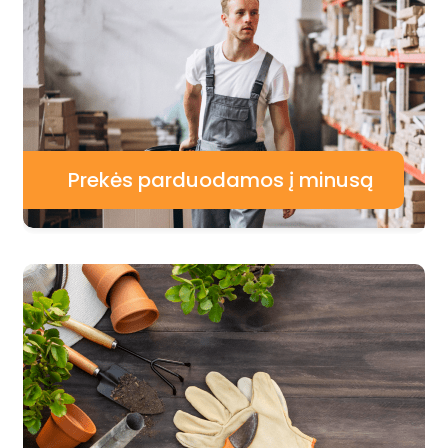
Prekės parduodamos į minusą