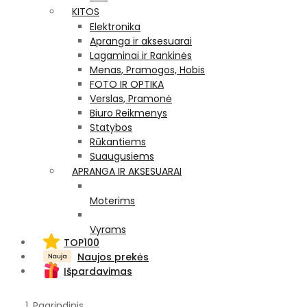
KITOS
Elektronika
Apranga ir aksesuarai
Lagaminai ir Rankinės
Menas, Pramogos, Hobis
FOTO IR OPTIKA
Verslas, Pramonė
Biuro Reikmenys
Statybos
Rūkantiems
Suaugusiems
APRANGA IR AKSESUARAI
Moterims
Vyrams
TOP100
Naujos prekės
Išpardavimas
Pagrindinis