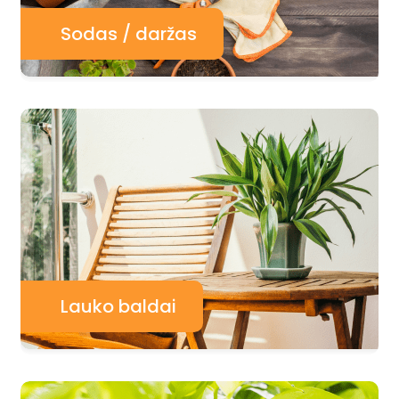
Sodas / daržas
Lauko baldai