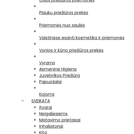
Odos priežiūros priemonės
Plaukų priežiūros prekės
Priemonės nuo saulės
Vaistinėse esanti kosmetika ir priemonės
Vonios ir kūno priežiūros prekės
Vyrams
Asmeninė Higiena
Juvelyrikos Priežiūra
Papuošalai
Kojoms
SVEIKATA
Įtvarai
Neįgaliesiems
Matavimo prietaisai
Inhaliatoriai
Kita