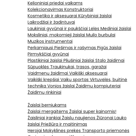
Kelioniniai priedai vaikams
Kolekcionavimas
Konstruktoriai
Kosmetika ir aksesuarai
Kūrybiniai žaislai
Laikrodžiai ir žadintuvai
Laukiniai gyvūnai ir paukščiai
Lėlės
Mediniai žaislai
Moksliniai, mokomieji žaislai
Muilo burbulai
Muzikos instrumentai
Perkamiausi
Piešimas ir rašymas
Pigūs žaislai
Pirmykščiai gyvūnai
Plastikiniai žaislai
Pliušiniai žaislai
Stalo žaidimai
Sūpuoklės
Traukinukai, trasos, garažai
Vaidmenų žaidimai
Vaikiški aksesuarai
Vaikiški krepšiai
Vaikų sportas
Virtuvėlės, buitinė
technika
Vonios žaislai
Žaidimų kompiuteriai
Žaidimų rinkiniai
Žaislai berniukams
Žaislai mergaitėms
Žaislai super kainomis!
Žaisliniai įrankiai
Žaislų naujienos
Žiūronai
Lauko
žaislai
Priežiūra ir maitinimas
Herojai
Mokyklinės prekės
Transporto priemonės