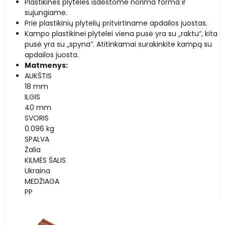
Plastikines plyteles išdėstome norima forma ir
sujungiame.
Prie plastikinių plytelių pritvirtiname apdailos juostas.
Kampo plastikinei plytelei viena pusė yra su „raktu“, kita
pusė yra su „spyna“. Atitinkamai surakinkite kampą su
apdailos juosta.
Matmenys:
AUKŠTIS
18 mm
ILGIS
40 mm
SVORIS
0.096 kg
SPALVA
Žalia
KILMĖS ŠALIS
Ukraina
MEDŽIAGA
PP