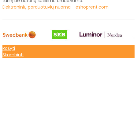
turinį be autorių sutikimo draudžiama.
Elektroninių parduotuvių nuoma
-
eshoprent.com
Rašyti
Skambinti