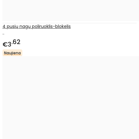
4 pusių nagų poliruoklis-blokelis
..
62
€3
Naujiena