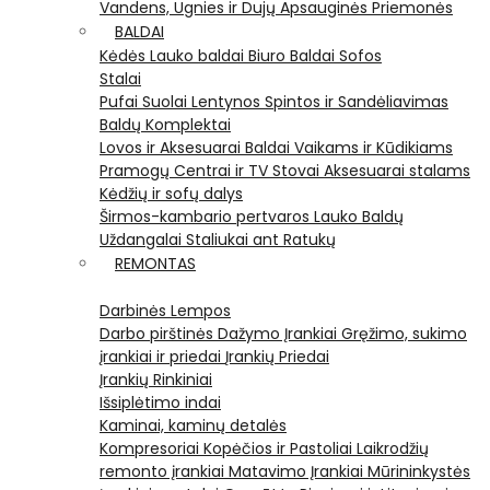
Vandens, Ugnies ir Dujų Apsauginės Priemonės
BALDAI
Kėdės
Lauko baldai
Biuro Baldai
Sofos
Stalai
Pufai
Suolai
Lentynos
Spintos ir Sandėliavimas
Baldų Komplektai
Lovos ir Aksesuarai
Baldai Vaikams ir Kūdikiams
Pramogų Centrai ir TV Stovai
Aksesuarai stalams
Kėdžių ir sofų dalys
Širmos-kambario pertvaros
Lauko Baldų
Uždangalai
Staliukai ant Ratukų
REMONTAS
Darbinės Lempos
Darbo pirštinės
Dažymo Įrankiai
Gręžimo, sukimo
įrankiai ir priedai
Įrankių Priedai
Įrankių Rinkiniai
Išsiplėtimo indai
Kaminai, kaminų detalės
Kompresoriai
Kopėčios ir Pastoliai
Laikrodžių
remonto įrankiai
Matavimo Įrankiai
Mūrininkystės