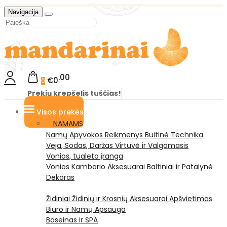
Navigacija
00
€0
0
Prekių krepšelis tuščias!
Visos prekės
NAMAMS
Namų Apyvokos Reikmenys
Buitinė Technika
Veja, Sodas, Daržas
Virtuvė ir Valgomasis
Vonios, tualeto įranga
Vonios Kambario Aksesuarai
Baltiniai ir Patalynė
Dekoras
Židiniai
Židinių ir Krosnių Aksesuarai
Apšvietimas
Biuro ir Namų Apsauga
Baseinas ir SPA