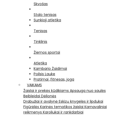
Skvošas
Stalo tenisas
Sunkioji atletika
Tenisas
Tinklinis
Žiemos sportai
Atletika
Kambario Žaidimai
Poilsis Lauke
Pratimai ,fitnesas, joga
VAIKAMS
Žaislai ir prekės kūdikiams
Apsauga nuo saulės
Beibleidai
Dėlionės
Drabužiai ir avalynė
Eskizų knygelės ir lipdukai
Figūrėlės
Karinės tematikos žaislai
Karnavaliniai
reikmenys
Karoliukai ir rankdarbiai