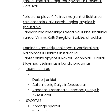
Įrankiai, metalai
Orapūtės
Pjovimui ir Litavimui
Plaktukai
Polietileno plėvelė
Poliravimo Įrankiai
Raktai su
Keičiamomis Galvutėmis
Replės, žnyplės ir
spaustuvai
Sandarinimo medžiagos
Segtuvai ir Pneumatiniai
Įrankiai Vinims Kalti
Sriegikliai
Staklės, šlifuokliai
Tarpinės
Vamzdžių Lankstymui
Veržliarakčiai
Maitinimas ir Elektros Instaliacija
Santechnika
Spynos ir Raktai
Techniniai Siurbliai
Šildymas, vėdinimas ir kondicionavimas
TRANSPORTAS
Darbo Įrankiai
Automobilių Dalys ir Aksesuarai
Vandens Transporto Priemonių Dalys ir
Aksesuarai
SPORTAS
Apranga sportui