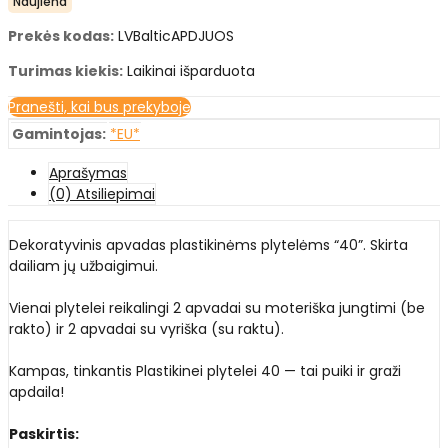
Naujiena
Prekės kodas:
LVBalticAPDJUOS
Turimas kiekis:
Laikinai išparduota
Pranešti, kai bus prekyboje
Gamintojas:
*EU*
Aprašymas
(0) Atsiliepimai
Dekoratyvinis apvadas plastikinėms plytelėms “40”. Skirta
dailiam jų užbaigimui.
Vienai plytelei reikalingi 2 apvadai su moteriška jungtimi (be
rakto) ir 2 apvadai su vyriška (su raktu).
Kampas, tinkantis Plastikinei plytelei 40 — tai puiki ir graži
apdaila!
Paskirtis: