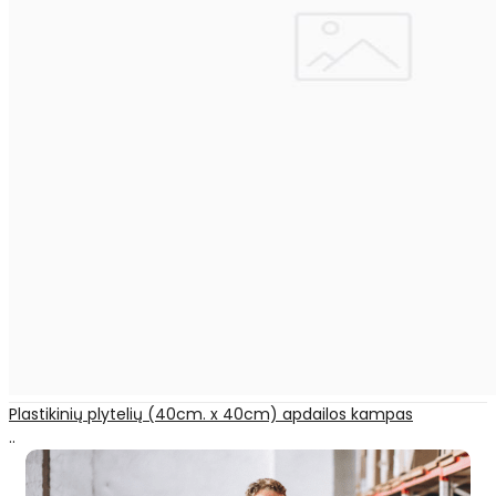
Plastikinių plytelių (40cm. x 40cm) apdailos kampas
..