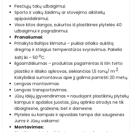
Pėsčiųjų takų užbaigimui;
Sporto ir vaikų žaidimų ar stovėjimo aikštelių
apipavidalinimui;
Visos kitos dangos, sukurtos iš plastikinės plytelės 40
užbaigimui ir pagražinimui.
Pranašumai:
Pritaikyta Baltijos klimatui – puikiai atlaiko aukštą
drėgmę ir staigius temperatūros svyravimus. Pakelia
o
šaltį iki – 50
С.
Ilgaamžiškumas – produktas pagamintas iš itin tvirto
2
plastiko ir išlaiko apkrovas, siekiančias 1,5 tonų/ m
.
Kokybiškai sumontavus apie jį galima pamiršti 20 metų.
Lengvas montavimas.
Lengvas transportavimas.
Jūsų idėjų įgyvendinimas
–
naudojant plastikinių plytelių
kampus ir apdailos juostas, jūsų aplinka atrodys ne tik
išbaigtesnė, gražesnė, bet ir darnesnė.
Plytelės su kampais ir apvadais tampa dar saugesnės
Jums ir Jūsų vaikams!
Montavimas: