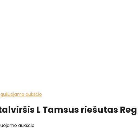
Reguliuojamo aukščio
talviršis L Tamsus riešutas R