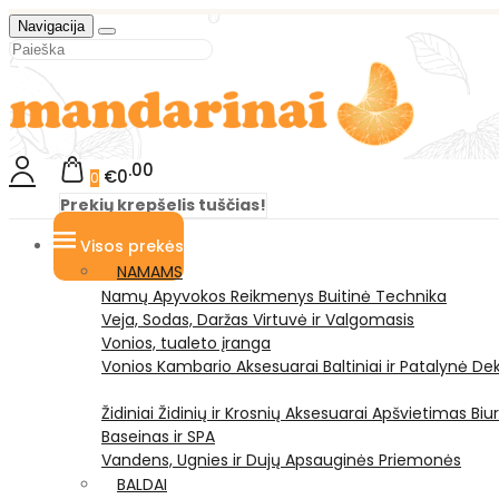
Navigacija
00
€0
0
Prekių krepšelis tuščias!
Visos prekės
NAMAMS
Namų Apyvokos Reikmenys
Buitinė Technika
Veja, Sodas, Daržas
Virtuvė ir Valgomasis
Vonios, tualeto įranga
Vonios Kambario Aksesuarai
Baltiniai ir Patalynė
Dek
Židiniai
Židinių ir Krosnių Aksesuarai
Apšvietimas
Biu
Baseinas ir SPA
Vandens, Ugnies ir Dujų Apsauginės Priemonės
BALDAI