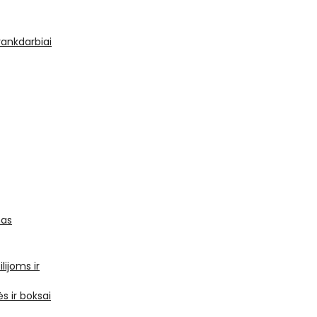
 rankdarbiai
mas
ilijoms ir
s ir boksai