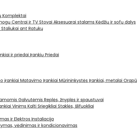
ų Komplektai
ogų Centrai ir TV Stovai
Aksesuarai stalams
Kėdžių ir sofų dalys
i
Staliukai ant Ratukų
kiai ir priedai
Įrankių Priedai
o įrankiai
Matavimo Įrankiai
Mūrininkystės Įrankiai, metalai
Orapū
čiamomis Galvutėmis
Replės, žnyplės ir spaustuvai
ankiai Vinims Kalti
Sriegikliai
Staklės, šlifuokliai
mas ir Elektros Instaliacija
dymas, vėdinimas ir kondicionavimas