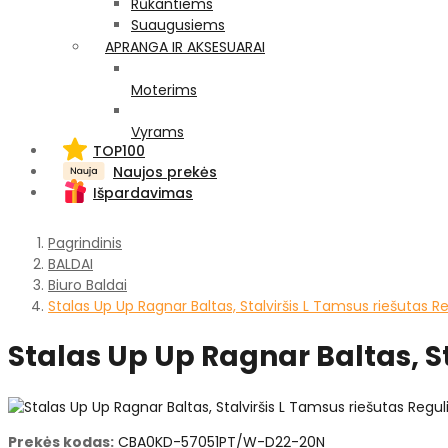
Rūkantiems
Suaugusiems
APRANGA IR AKSESUARAI
Moterims
Vyrams
TOP100
Naujos prekės
Išpardavimas
Pagrindinis
BALDAI
Biuro Baldai
Stalas Up Up Ragnar Baltas, Stalviršis L Tamsus riešutas 
Stalas Up Up Ragnar Baltas, S
Prekės kodas:
CBA0KD-57051PT/W-D22-20N