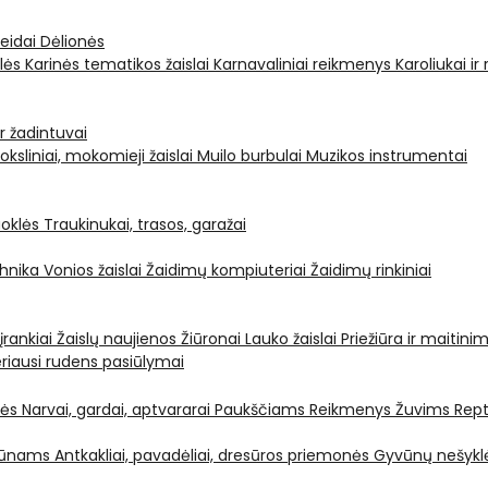
leidai
Dėlionės
ėlės
Karinės tematikos žaislai
Karnavaliniai reikmenys
Karoliukai ir
ir žadintuvai
oksliniai, mokomieji žaislai
Muilo burbulai
Muzikos instrumentai
oklės
Traukinukai, trasos, garažai
chnika
Vonios žaislai
Žaidimų kompiuteriai
Žaidimų rinkiniai
 įrankiai
Žaislų naujienos
Žiūronai
Lauko žaislai
Priežiūra ir maitini
riausi rudens pasiūlymai
nės
Narvai, gardai, aptvararai
Paukščiams
Reikmenys Žuvims
Rept
yvūnams
Antkakliai, pavadėliai, dresūros priemonės
Gyvūnų nešyklė