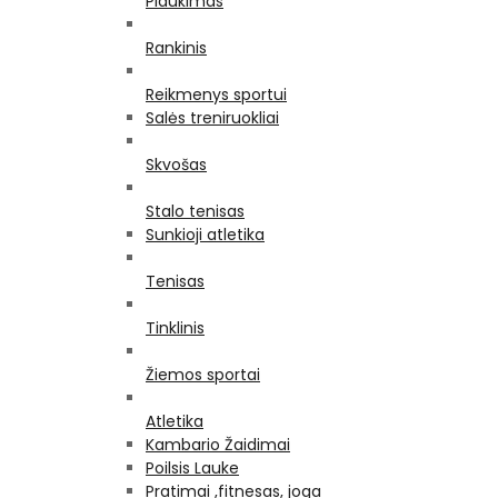
Plaukimas
Rankinis
Reikmenys sportui
Salės treniruokliai
Skvošas
Stalo tenisas
Sunkioji atletika
Tenisas
Tinklinis
Žiemos sportai
Atletika
Kambario Žaidimai
Poilsis Lauke
Pratimai ,fitnesas, joga