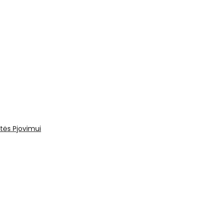
tės
Pjovimui