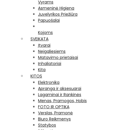
Vyrams
Asmeninė Higiena
Juvelyrikos Priežiūra
Papuošalai
Kojoms
SVEIKATA
Įtvarai
Neįgaliesiems
Matavimo prietaisai
Inhaliatoriai
Kita
KITOS
Elektronika
Apranga ir aksesuarai
Lagaminai ir Rankinės
Menas, Pramogos, Hobis
FOTO IR OPTIKA
Verslas, Pramonė
Biuro Reikmenys
Statybos