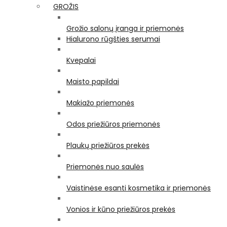
GROŽIS
Grožio salonų įranga ir priemonės
Hialurono rūgšties serumai
Kvepalai
Maisto papildai
Makiažo priemonės
Odos priežiūros priemonės
Plaukų priežiūros prekės
Priemonės nuo saulės
Vaistinėse esanti kosmetika ir priemonės
Vonios ir kūno priežiūros prekės