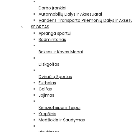
Darbo Įrankiai
Automobilių Dalys ir Aksesuarai
Vandens Transporto Priemonių Dalys ir Akses
SPORTAS
Apranga sportui
Badmintonas
Boksas ir Kovos Menai
Diskgolfas
Dviračių Sportas
Futbolas
Golfas
Jojimas
Kinezioteipai ir teipai
Krepšinis
Medžioklė ir Šaudymas