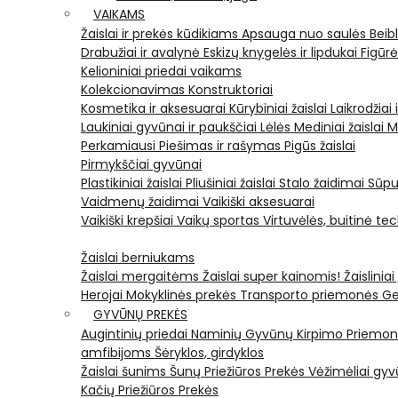
VAIKAMS
Žaislai ir prekės kūdikiams
Apsauga nuo saulės
Beib
Drabužiai ir avalynė
Eskizų knygelės ir lipdukai
Figūr
Kelioniniai priedai vaikams
Kolekcionavimas
Konstruktoriai
Kosmetika ir aksesuarai
Kūrybiniai žaislai
Laikrodžiai 
Laukiniai gyvūnai ir paukščiai
Lėlės
Mediniai žaislai
M
Perkamiausi
Piešimas ir rašymas
Pigūs žaislai
Pirmykščiai gyvūnai
Plastikiniai žaislai
Pliušiniai žaislai
Stalo žaidimai
Sūpu
Vaidmenų žaidimai
Vaikiški aksesuarai
Vaikiški krepšiai
Vaikų sportas
Virtuvėlės, buitinė te
Žaislai berniukams
Žaislai mergaitėms
Žaislai super kainomis!
Žaisliniai
Herojai
Mokyklinės prekės
Transporto priemonės
Ge
GYVŪNŲ PREKĖS
Augintinių priedai
Naminių Gyvūnų Kirpimo Priemo
amfibijoms
Šėryklos, girdyklos
Žaislai šunims
Šunų Priežiūros Prekės
Vėžimėliai g
Kačių Priežiūros Prekės