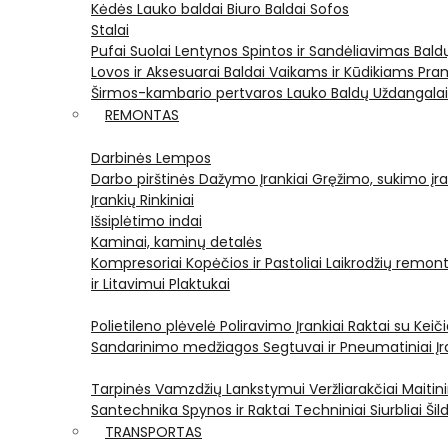
Kėdės
Lauko baldai
Biuro Baldai
Sofos
Stalai
Pufai
Suolai
Lentynos
Spintos ir Sandėliavimas
Bald
Lovos ir Aksesuarai
Baldai Vaikams ir Kūdikiams
Pram
Širmos-kambario pertvaros
Lauko Baldų Uždangala
REMONTAS
Darbinės Lempos
Darbo pirštinės
Dažymo Įrankiai
Gręžimo, sukimo įran
Įrankių Rinkiniai
Išsiplėtimo indai
Kaminai, kaminų detalės
Kompresoriai
Kopėčios ir Pastoliai
Laikrodžių remont
ir Litavimui
Plaktukai
Polietileno plėvelė
Poliravimo Įrankiai
Raktai su Kei
Sandarinimo medžiagos
Segtuvai ir Pneumatiniai Įr
Tarpinės
Vamzdžių Lankstymui
Veržliarakčiai
Maitini
Santechnika
Spynos ir Raktai
Techniniai Siurbliai
Šil
TRANSPORTAS