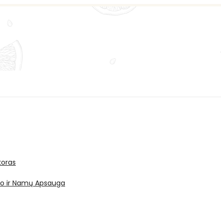
oras
ro ir Namų Apsauga