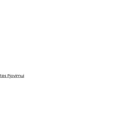
tės
Pjovimui