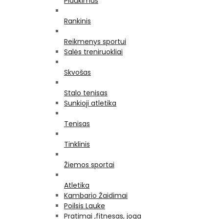
Plaukimas
Rankinis
Reikmenys sportui
Salės treniruokliai
Skvošas
Stalo tenisas
Sunkioji atletika
Tenisas
Tinklinis
Žiemos sportai
Atletika
Kambario Žaidimai
Poilsis Lauke
Pratimai ,fitnesas, joga