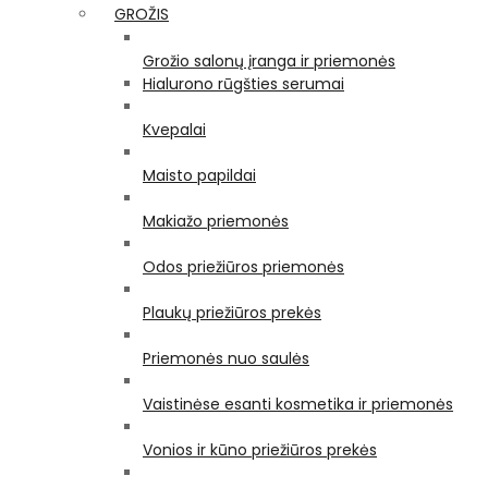
GROŽIS
Grožio salonų įranga ir priemonės
Hialurono rūgšties serumai
Kvepalai
Maisto papildai
Makiažo priemonės
Odos priežiūros priemonės
Plaukų priežiūros prekės
Priemonės nuo saulės
Vaistinėse esanti kosmetika ir priemonės
Vonios ir kūno priežiūros prekės