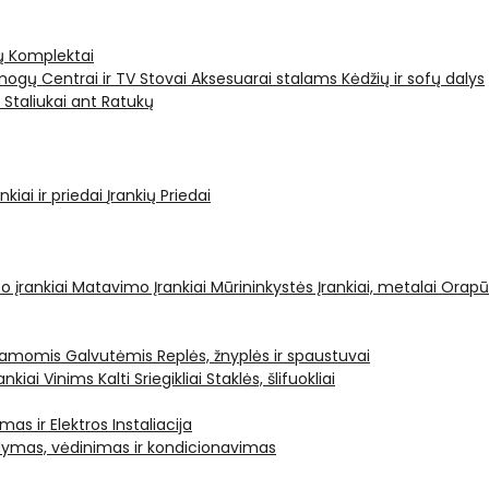
ų Komplektai
ogų Centrai ir TV Stovai
Aksesuarai stalams
Kėdžių ir sofų dalys
i
Staliukai ant Ratukų
kiai ir priedai
Įrankių Priedai
o įrankiai
Matavimo Įrankiai
Mūrininkystės Įrankiai, metalai
Orapū
čiamomis Galvutėmis
Replės, žnyplės ir spaustuvai
ankiai Vinims Kalti
Sriegikliai
Staklės, šlifuokliai
mas ir Elektros Instaliacija
dymas, vėdinimas ir kondicionavimas