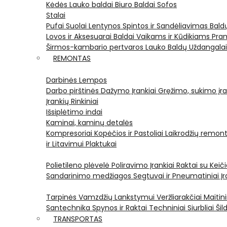
Kėdės
Lauko baldai
Biuro Baldai
Sofos
Stalai
Pufai
Suolai
Lentynos
Spintos ir Sandėliavimas
Bald
Lovos ir Aksesuarai
Baldai Vaikams ir Kūdikiams
Pram
Širmos-kambario pertvaros
Lauko Baldų Uždangala
REMONTAS
Darbinės Lempos
Darbo pirštinės
Dažymo Įrankiai
Gręžimo, sukimo įran
Įrankių Rinkiniai
Išsiplėtimo indai
Kaminai, kaminų detalės
Kompresoriai
Kopėčios ir Pastoliai
Laikrodžių remont
ir Litavimui
Plaktukai
Polietileno plėvelė
Poliravimo Įrankiai
Raktai su Kei
Sandarinimo medžiagos
Segtuvai ir Pneumatiniai Įr
Tarpinės
Vamzdžių Lankstymui
Veržliarakčiai
Maitini
Santechnika
Spynos ir Raktai
Techniniai Siurbliai
Šil
TRANSPORTAS