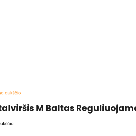
amo aukščio
talviršis M Baltas Reguliuojam