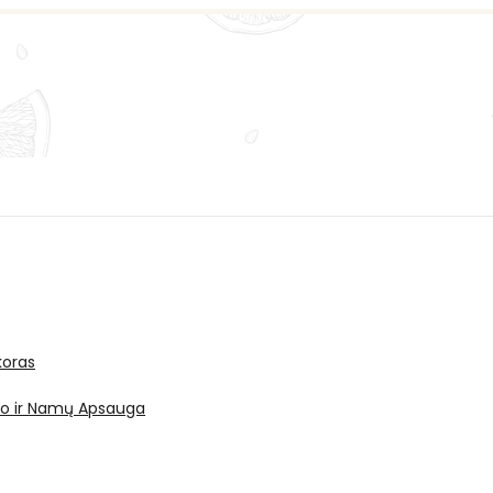
oras
ro ir Namų Apsauga