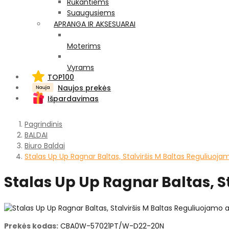
Rūkantiems
Suaugusiems
APRANGA IR AKSESUARAI
Moterims
Vyrams
TOP100
Naujos prekės
Išpardavimas
Pagrindinis
BALDAI
Biuro Baldai
Stalas Up Up Ragnar Baltas, Stalviršis M Baltas Reguliuoj
Stalas Up Up Ragnar Baltas, S
Prekės kodas:
CBA0W-57021PT/W-D22-20N