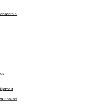
 rankdarbiai
mas
ilijoms ir
s ir boksai