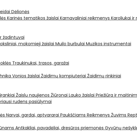
leidai
Dėlionės
ėlės
Karinės tematikos žaislai
Karnavaliniai reikmenys
Karoliukai ir
ir žadintuvai
oksliniai, mokomieji žaislai
Muilo burbulai
Muzikos instrumentai
oklės
Traukinukai, trasos, garažai
chnika
Vonios žaislai
Žaidimų kompiuteriai
Žaidimų rinkiniai
 įrankiai
Žaislų naujienos
Žiūronai
Lauko žaislai
Priežiūra ir maitini
riausi rudens pasiūlymai
nės
Narvai, gardai, aptvararai
Paukščiams
Reikmenys Žuvims
Rept
yvūnams
Antkakliai, pavadėliai, dresūros priemonės
Gyvūnų nešyklė