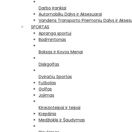
Darbo Įrankiai
Automobilių Dalys ir Aksesuarai
Vandens Transporto Priemonių Dalys ir Akses
SPORTAS
Apranga sportui
Badmintonas
Boksas ir Kovos Menai
Diskgolfas
Dviračių Sportas
Futbolas
Golfas
Jojimas
Kinezioteipai ir teipai
Krepšinis
Medžioklė ir Šaudymas