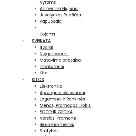
Vyrams
Asmeninė Higiena
Juvelyrikos Priežiūra
Papuošalai
Kojoms
SVEIKATA
Įtvarai
Neįgaliesiems
Matavimo prietaisai
Inhaliatoriai
Kita
KITOS
Elektronika
Apranga ir aksesuarai
Lagaminai ir Rankinės
Menas, Pramogos, Hobis
FOTO IR OPTIKA
Verslas, Pramonė
Biuro Reikmenys
Statybos