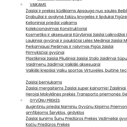
VAIKAMS
Žaislai ir prekės kūdikiams
Apsauga nuo saulės
Beib
Drabužiai ir avalynė
Eskizų knygelės ir lipdukai
Figūr
Kelioniniai priedai vaikams
Kolekcionavimas
Konstruktoriai
Kosmetika ir aksesuarai
Kūrybiniai žaislai
Laikrodžiai 
Laukiniai gyvūnai ir paukščiai
Lėlės
Mediniai žaislai
M
Perkamiausi
Piešimas ir rašymas
Pigūs žaislai
Pirmykščiai gyvūnai
Plastikiniai žaislai
Pliušiniai žaislai
Stalo žaidimai
Sūpu
Vaidmenų žaidimai
Vaikiški aksesuarai
Vaikiški krepšiai
Vaikų sportas
Virtuvėlės, buitinė te
Žaislai berniukams
Žaislai mergaitėms
Žaislai super kainomis!
Žaisliniai
Herojai
Mokyklinės prekės
Transporto priemonės
Ge
GYVŪNŲ PREKĖS
Augintinių priedai
Naminių Gyvūnų Kirpimo Priemo
amfibijoms
Šėryklos, girdyklos
Žaislai šunims
Šunų Priežiūros Prekės
Vėžimėliai g
Kačių Priežiūros Prekės