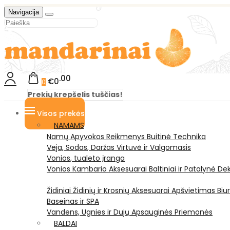
Navigacija
00
€0
0
Prekių krepšelis tuščias!
Visos prekės
NAMAMS
Namų Apyvokos Reikmenys
Buitinė Technika
Veja, Sodas, Daržas
Virtuvė ir Valgomasis
Vonios, tualeto įranga
Vonios Kambario Aksesuarai
Baltiniai ir Patalynė
Dek
Židiniai
Židinių ir Krosnių Aksesuarai
Apšvietimas
Biu
Baseinas ir SPA
Vandens, Ugnies ir Dujų Apsauginės Priemonės
BALDAI