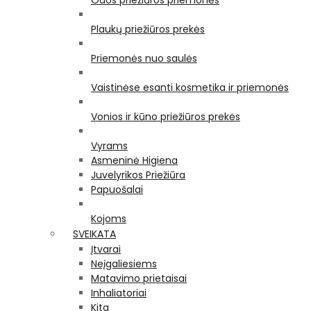
Odos priežiūros priemonės
Plaukų priežiūros prekės
Priemonės nuo saulės
Vaistinėse esanti kosmetika ir priemonės
Vonios ir kūno priežiūros prekės
Vyrams
Asmeninė Higiena
Juvelyrikos Priežiūra
Papuošalai
Kojoms
SVEIKATA
Įtvarai
Neįgaliesiems
Matavimo prietaisai
Inhaliatoriai
Kita