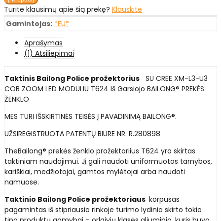
Turite klausimų apie šią prekę?
Klauskite
Gamintojas:
*EU*
Aprašymas
(1) Atsiliepimai
Taktinis Bailong Police prožektorius
SU CREE XM-L3-U3
COB ZOOM LED MODULIU T624 Iš Garsiojo BAILONG® PREKĖS
ŽENKLO
MES TURI IŠSKIRTINĖS TEISĖS Į PAVADINIMĄ BAILONG®.
UŽSIREGISTRUOTA PATENTŲ BIURE NR. R.280898
TheBailong® prekės ženklo prožektoriius T624 yra skirtas
taktiniam naudojimui. Jį gali naudoti uniformuotos tarnybos,
kariškiai, medžiotojai, gamtos mylėtojai arba naudoti
namuose.
Taktinio Bailong Police prožektoriaus
korpusas
pagamintas iš stipriausio rinkoje turimo lydinio skirto tokio
tipo produktų gamybai – orlaivių klasės aliuminio, kuris buvo