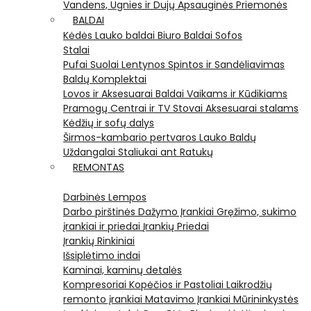
Vandens, Ugnies ir Dujų Apsauginės Priemonės
BALDAI
Kėdės
Lauko baldai
Biuro Baldai
Sofos
Stalai
Pufai
Suolai
Lentynos
Spintos ir Sandėliavimas
Baldų Komplektai
Lovos ir Aksesuarai
Baldai Vaikams ir Kūdikiams
Pramogų Centrai ir TV Stovai
Aksesuarai stalams
Kėdžių ir sofų dalys
Širmos-kambario pertvaros
Lauko Baldų
Uždangalai
Staliukai ant Ratukų
REMONTAS
Darbinės Lempos
Darbo pirštinės
Dažymo Įrankiai
Gręžimo, sukimo
įrankiai ir priedai
Įrankių Priedai
Įrankių Rinkiniai
Išsiplėtimo indai
Kaminai, kaminų detalės
Kompresoriai
Kopėčios ir Pastoliai
Laikrodžių
remonto įrankiai
Matavimo Įrankiai
Mūrininkystės