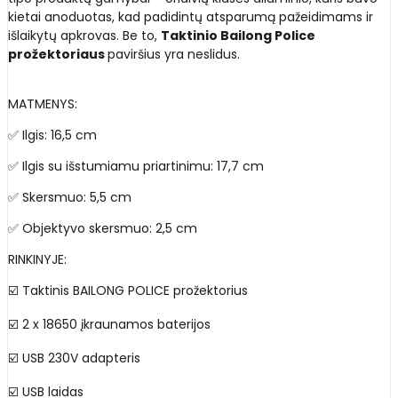
kietai anoduotas, kad padidintų atsparumą pažeidimams ir
išlaikytų apkrovas. Be to,
Taktinio Bailong Police
prožektoriaus
paviršius yra neslidus.
MATMENYS:
✅ Ilgis: 16,5 cm
✅ Ilgis su išstumiamu priartinimu: 17,7 cm
✅ Skersmuo: 5,5 cm
✅ Objektyvo skersmuo: 2,5 cm
RINKINYJE:
☑️ Taktinis BAILONG POLICE prožektorius
☑️ 2 x 18650 įkraunamos baterijos
☑️ USB 230V adapteris
☑️ USB laidas