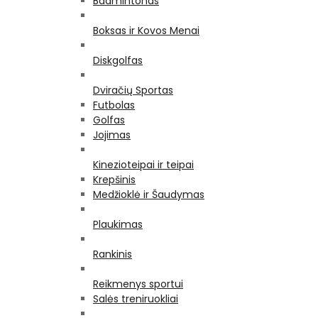
Badmintonas
Boksas ir Kovos Menai
Diskgolfas
Dviračių Sportas
Futbolas
Golfas
Jojimas
Kinezioteipai ir teipai
Krepšinis
Medžioklė ir Šaudymas
Plaukimas
Rankinis
Reikmenys sportui
Salės treniruokliai