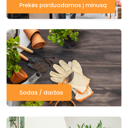
Prekės parduodamos į minusą
Sodas / daržas