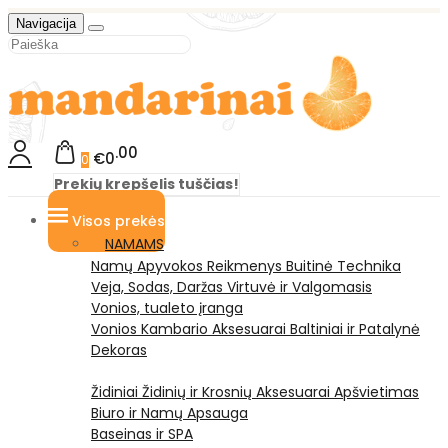
Navigacija
00
€0
0
Prekių krepšelis tuščias!
Visos prekės
NAMAMS
Namų Apyvokos Reikmenys
Buitinė Technika
Veja, Sodas, Daržas
Virtuvė ir Valgomasis
Vonios, tualeto įranga
Vonios Kambario Aksesuarai
Baltiniai ir Patalynė
Dekoras
Židiniai
Židinių ir Krosnių Aksesuarai
Apšvietimas
Biuro ir Namų Apsauga
Baseinas ir SPA