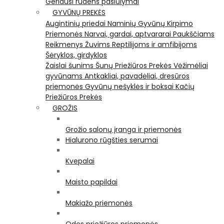
Geriausi rudens pasiūlymai
GYVŪNŲ PREKĖS
Augintinių priedai
Naminių Gyvūnų Kirpimo
Priemonės
Narvai, gardai, aptvararai
Paukščiams
Reikmenys Žuvims
Reptilijoms ir amfibijoms
Šėryklos, girdyklos
Žaislai šunims
Šunų Priežiūros Prekės
Vėžimėliai
gyvūnams
Antkakliai, pavadėliai, dresūros
priemonės
Gyvūnų nešyklės ir boksai
Kačių
Priežiūros Prekės
GROŽIS
Grožio salonų įranga ir priemonės
Hialurono rūgšties serumai
Kvepalai
Maisto papildai
Makiažo priemonės