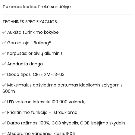
Turimas kiekis:
Prekė sandėlyje
TECHNINĖS SPECIFIKACIJOS:
✅ Aukšta surinkimo kokybė
✅ Gamintojas: Bailong®
✅ Korpusas: orlaivių aliuminis
✅ Anoduota danga
✅ Diodo tipas: CREE XM-L3-U3
✅ Maksimalus apšvietimo atstumas idealiomis sąlygomis:
600m
✅ LED veikimo laikas: iki 100 000 valandų
✅ Priartinimo funkcija – ištraukiama
✅ Darbo režimas: 100%, COB skydelis, COB įspėjimo skydelis
✅ Atsparumo vandeniui klasė: IPX4