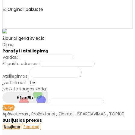
☑️ Originali pakuotė
Žiauriai geria šviečia
Dima
Parašyti atsiliepimą
Vardas:
El. pašto adresas:
Atsiliepimas:
Įvertinimas:
Įveskite saugos kodą:
Rašyti
Apšvietimas
,
Prožektoriai
,
Žibintai
,
IŠPARDAVIMAS
,
TOP100
Susijusios prekės
Naujiena
Populiari