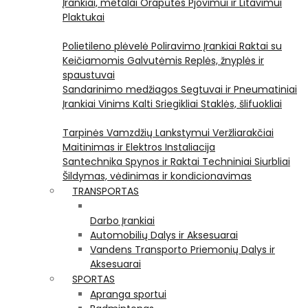
Įrankiai, metalai
Orapūtės
Pjovimui ir Litavimui
Plaktukai
Polietileno plėvelė
Poliravimo Įrankiai
Raktai su
Keičiamomis Galvutėmis
Replės, žnyplės ir
spaustuvai
Sandarinimo medžiagos
Segtuvai ir Pneumatiniai
Įrankiai Vinims Kalti
Sriegikliai
Staklės, šlifuokliai
Tarpinės
Vamzdžių Lankstymui
Veržliarakčiai
Maitinimas ir Elektros Instaliacija
Santechnika
Spynos ir Raktai
Techniniai Siurbliai
Šildymas, vėdinimas ir kondicionavimas
TRANSPORTAS
Darbo Įrankiai
Automobilių Dalys ir Aksesuarai
Vandens Transporto Priemonių Dalys ir
Aksesuarai
SPORTAS
Apranga sportui