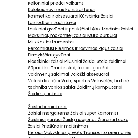
Kelioniniai priedai vaikams
Kolekcionavimas
Konstruktoriai
Kosmetika ir aksesuarai
Kūrybiniai žaislai
Laikrodžiai ir žadintuvai
Laukiniai gyvūnai ir paukščiai
Lėlės
Mediniai žaislai
Moksliniai, mokomieji žaislai
Muilo burbulai
Muzikos instrumentai
Perkamiausi
Piešimas ir rašymas
Pigūs žaislai
Pirmykščiai gyvūnai
Plastikiniai žaislai
Pliušiniai žaislai
Stalo žaidimai
Sūpuoklės
Traukinukai, trasos, garažai
Vaidmenų žaidimai
Vaikiški aksesuarai
Vaikiški krepšiai
Vaikų sportas
Virtuvėlės, buitinė
technika
Vonios žaislai
Žaidimų kompiuteriai
Žaidimų rinkiniai
Žaislai berniukams
Žaislai mergaitėms
Žaislai super kainomis!
Žaisliniai įrankiai
Žaislų naujienos
Žiūronai
Lauko
žaislai
Priežiūra ir maitinimas
Herojai
Mokyklinės prekės
Transporto priemonės