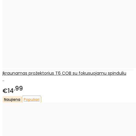
Įkraunamas prožektorius T6 COB su fokusuojamu spinduliu
..
99
€14
Naujiena
Populiari