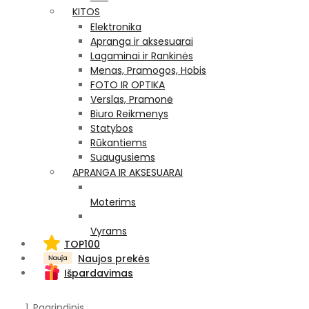
KITOS
Elektronika
Apranga ir aksesuarai
Lagaminai ir Rankinės
Menas, Pramogos, Hobis
FOTO IR OPTIKA
Verslas, Pramonė
Biuro Reikmenys
Statybos
Rūkantiems
Suaugusiems
APRANGA IR AKSESUARAI
Moterims
Vyrams
TOP100
Naujos prekės
Išpardavimas
Pagrindinis