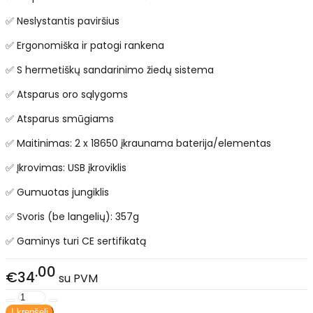
✅ Neslystantis paviršius
✅ Ergonomiška ir patogi rankena
✅ S hermetiškų sandarinimo žiedų sistema
✅ Atsparus oro sąlygoms
✅ Atsparus smūgiams
✅ Maitinimas: 2 x 18650 įkraunama baterija/elementas
✅ Įkrovimas: USB įkroviklis
✅ Gumuotas jungiklis
✅ Svoris (be langelių): 357g
✅ Gaminys turi CE sertifikatą
00
€34
su PVM