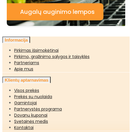
Augalų auginimo lempos
Informacija
Pirkimas išsimokėtinai
Pirkimo, grąžinimo sąlygos ir taisyklės
Partneriams
Apie mus
Klientų aptarnavimas
Visos prekės
Prekės su nuolaida
Gamintojai
Partnerystės programa
Dovanų kuponai
Svetainės medis
Kontaktai