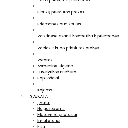
Odos priežiūros priemonės
Plaukų priežiūros prekės
Priemonės nuo saulės
Vaistinėse esanti kosmetika ir priemonės
Vonios ir kūno priežiūros prekės
Vyrams
Asmeninė Higiena
Juvelyrikos Priežiūra
Papuošalai
Kojoms
SVEIKATA
Įtvarai
Neįgaliesiems
Matavimo prietaisai
Inhaliatoriai
Kita