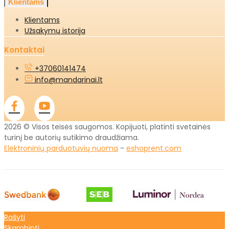
Klientams
Klientams
Užsakymų istorija
Kontaktai
+37060141474
info@mandarinai.lt
2026 © Visos teisės saugomos. Kopijuoti, platinti svetainės
turinį be autorių sutikimo draudžiama.
Elektroninių parduotuvių nuoma
-
eshoprent.com
Rašyti
Skambinti