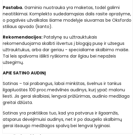
Pastaba.
Gaminio nuotrauka yra maketas, todėl galimi
neatitikimai. Komplekto sudedamąsias dalis rasite aprašyme,
o pagalvės užvalkalas šiame modelyje siuvamas be Oksfordo
stiliaus apvado (kanto).
Rekomendacijos:
Patalynę su užtrauktukais
rekomenduojama skalbti išvertus į blogąją pusę ir užsegus
užtrauktukus, arba dar geriau - specialiame skalbimo maiše.
Tai leis spalvoms išlikti ryškioms dar ilgiau bei nepažeis
užsegimų.
APIE SATINO AUDINĮ
Satinas – tai prabangus, labai minkštas, švelnus ir tankus
ilgapluoštės 100 proc.medvilnės audinys, kurį ypač malonu
liesti. Jis gerai skalbiasi, lengvai prižiūrimas, audinio medžiaga
greitai džiūsta.
Satinas yra praktiškas tuo, kad yra patvarus ir ilgaamžis,
atsparus dėvėjimuisi audinys, net ir po daugelio skalbimų
gerai išsaugo medžiagos spalvą bei lengvai lyginasi.