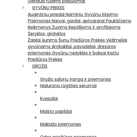
Geriausi rudens pasiūlymai
GYVŪNŲ PREKĖS
Augintinių priedai
Naminių Gyvūnų Kirpimo
Priemonės
Narvai, gardai, aptvararai
Paukščiams
Reikmenys Žuvims
Reptilijoms ir amfibijoms
Šėryklos, girdyklos
Žaislai šunims
Šunų Priežiūros Prekės
Vėžimėliai
gyvūnams
Antkakliai, pavadėliai, dresūros
priemonės
Gyvūnų nešyklės ir boksai
Kačių
Priežiūros Prekės
GROŽIS
Grožio salonų įranga ir priemonės
Hialurono rūgšties serumai
Kvepalai
Maisto papildai
Makiažo priemonės