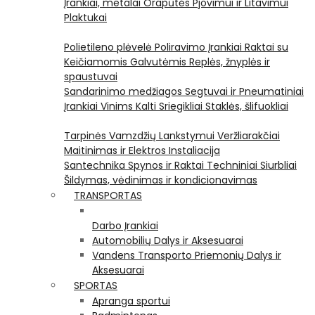
Įrankiai, metalai
Orapūtės
Pjovimui ir Litavimui
Plaktukai
Polietileno plėvelė
Poliravimo Įrankiai
Raktai su
Keičiamomis Galvutėmis
Replės, žnyplės ir
spaustuvai
Sandarinimo medžiagos
Segtuvai ir Pneumatiniai
Įrankiai Vinims Kalti
Sriegikliai
Staklės, šlifuokliai
Tarpinės
Vamzdžių Lankstymui
Veržliarakčiai
Maitinimas ir Elektros Instaliacija
Santechnika
Spynos ir Raktai
Techniniai Siurbliai
Šildymas, vėdinimas ir kondicionavimas
TRANSPORTAS
Darbo Įrankiai
Automobilių Dalys ir Aksesuarai
Vandens Transporto Priemonių Dalys ir
Aksesuarai
SPORTAS
Apranga sportui