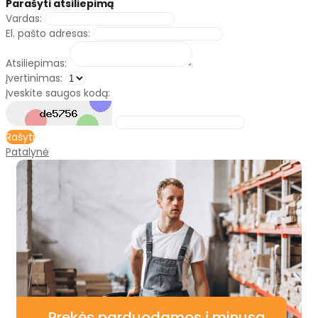
Parašyti atsiliepimą
Vardas:
El. pašto adresas:
Atsiliepimas:
Įvertinimas:
Įveskite saugos kodą:
Rašyti
Patalynė
Prekės parduodamos į minusą