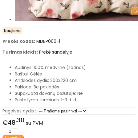
Naujiena
Prekės kodas:
MDBP060-1
Turimas kiekis:
Prekė sandėlyje
Audinys:
100% medvilnė (satinas)
Raštai:
Gėlės
Antklodės dydis: 200x220 cm
Paklodė:
Be paklodės
Supakuota dovanų dėžutėje: Ne
Pristatymo terminas:
1-3 d. d.
Pagalvės dydis :
30
€48
su PVM