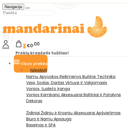
Navigacija
00
€0
0
Prekių krepšelis tuščias!
Visos prekės
NAMAMS
Namų Apyvokos Reikmenys
Buitinė Technika
Veja, Sodas, Daržas
Virtuvė ir Valgomasis
Vonios, tualeto įranga
Vonios Kambario Aksesuarai
Baltiniai ir Patalynė
Dekoras
Židiniai
Židinių ir Krosnių Aksesuarai
Apšvietimas
Biuro ir Namų Apsauga
Baseinas ir SPA