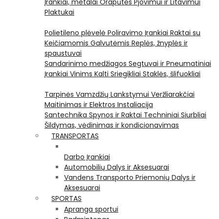
Įrankiai, metalai
Orapūtės
Pjovimui ir Litavimui
Plaktukai
Polietileno plėvelė
Poliravimo Įrankiai
Raktai su
Keičiamomis Galvutėmis
Replės, žnyplės ir
spaustuvai
Sandarinimo medžiagos
Segtuvai ir Pneumatiniai
Įrankiai Vinims Kalti
Sriegikliai
Staklės, šlifuokliai
Tarpinės
Vamzdžių Lankstymui
Veržliarakčiai
Maitinimas ir Elektros Instaliacija
Santechnika
Spynos ir Raktai
Techniniai Siurbliai
Šildymas, vėdinimas ir kondicionavimas
TRANSPORTAS
Darbo Įrankiai
Automobilių Dalys ir Aksesuarai
Vandens Transporto Priemonių Dalys ir
Aksesuarai
SPORTAS
Apranga sportui