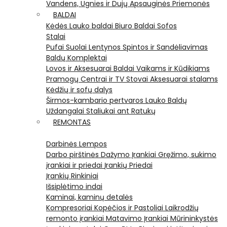
Vandens, Ugnies ir Dujų Apsauginės Priemonės
BALDAI
Kėdės
Lauko baldai
Biuro Baldai
Sofos
Stalai
Pufai
Suolai
Lentynos
Spintos ir Sandėliavimas
Baldų Komplektai
Lovos ir Aksesuarai
Baldai Vaikams ir Kūdikiams
Pramogų Centrai ir TV Stovai
Aksesuarai stalams
Kėdžių ir sofų dalys
Širmos-kambario pertvaros
Lauko Baldų
Uždangalai
Staliukai ant Ratukų
REMONTAS
Darbinės Lempos
Darbo pirštinės
Dažymo Įrankiai
Gręžimo, sukimo
įrankiai ir priedai
Įrankių Priedai
Įrankių Rinkiniai
Išsiplėtimo indai
Kaminai, kaminų detalės
Kompresoriai
Kopėčios ir Pastoliai
Laikrodžių
remonto įrankiai
Matavimo Įrankiai
Mūrininkystės