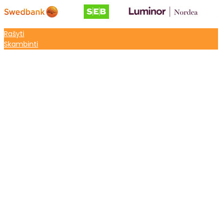
Rašyti
Skambinti