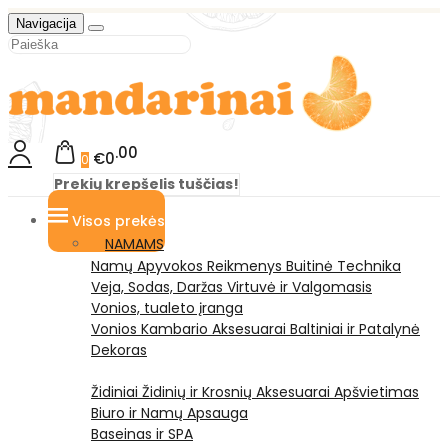
Navigacija
00
€0
0
Prekių krepšelis tuščias!
Visos prekės
NAMAMS
Namų Apyvokos Reikmenys
Buitinė Technika
Veja, Sodas, Daržas
Virtuvė ir Valgomasis
Vonios, tualeto įranga
Vonios Kambario Aksesuarai
Baltiniai ir Patalynė
Dekoras
Židiniai
Židinių ir Krosnių Aksesuarai
Apšvietimas
Biuro ir Namų Apsauga
Baseinas ir SPA