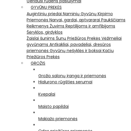
Geriausi rudens pasiūlymai
GYVŪNŲ PREKĖS
Augintinių priedai
Naminių Gyvūnų Kirpimo
Priemonės
Narvai, gardai, aptvararai
Paukščiams
Reikmenys Žuvims
Reptilijoms ir amfibijoms
Šėryklos, girdyklos
Žaislai šunims
Šunų Priežiūros Prekės
Vėžimėliai
gyvūnams
Antkakliai, pavadėliai, dresūros
priemonės
Gyvūnų nešyklės ir boksai
Kačių
Priežiūros Prekės
GROŽIS
Grožio salonų įranga ir priemonės
Hialurono rūgšties serumai
Kvepalai
Maisto papildai
Makiažo priemonės