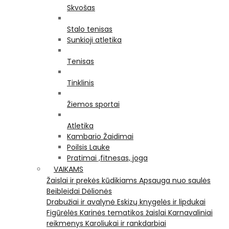
Skvošas
Stalo tenisas
Sunkioji atletika
Tenisas
Tinklinis
Žiemos sportai
Atletika
Kambario Žaidimai
Poilsis Lauke
Pratimai ,fitnesas, joga
VAIKAMS
Žaislai ir prekės kūdikiams
Apsauga nuo saulės
Beibleidai
Dėlionės
Drabužiai ir avalynė
Eskizų knygelės ir lipdukai
Figūrėlės
Karinės tematikos žaislai
Karnavaliniai
reikmenys
Karoliukai ir rankdarbiai