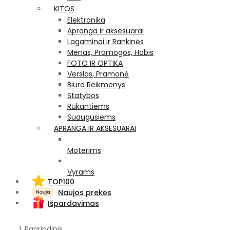
KITOS
Elektronika
Apranga ir aksesuarai
Lagaminai ir Rankinės
Menas, Pramogos, Hobis
FOTO IR OPTIKA
Verslas, Pramonė
Biuro Reikmenys
Statybos
Rūkantiems
Suaugusiems
APRANGA IR AKSESUARAI
Moterims
Vyrams
TOP100
Naujos prekės
Išpardavimas
Pagrindinis