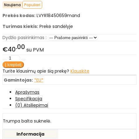
Naujiena
Populiari
Prekės kodas:
LVYR18450659mand
Turimas kiekis:
Prekė sandėlyje
Dydžio pasirinkimas :
00
€40
su PVM
Turite klausimų apie šią prekę?
Klauskite
Gamintojas:
*EU*
Aprašymas
Specifikacija
(0) Atsiliepimai
Trumpa balta suknelė.
Informacija