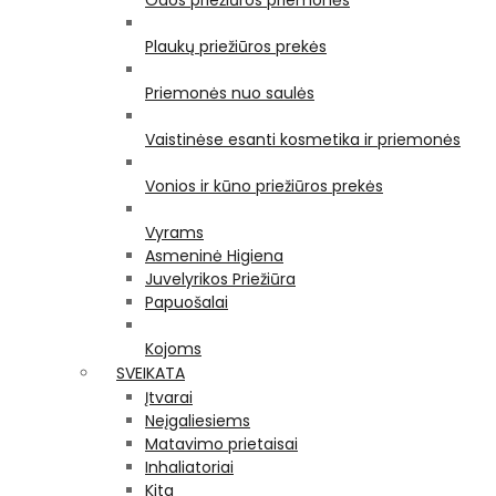
Odos priežiūros priemonės
Plaukų priežiūros prekės
Priemonės nuo saulės
Vaistinėse esanti kosmetika ir priemonės
Vonios ir kūno priežiūros prekės
Vyrams
Asmeninė Higiena
Juvelyrikos Priežiūra
Papuošalai
Kojoms
SVEIKATA
Įtvarai
Neįgaliesiems
Matavimo prietaisai
Inhaliatoriai
Kita