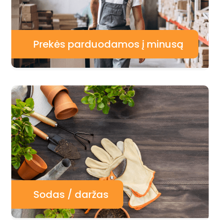
Prekės parduodamos į minusą
Sodas / daržas