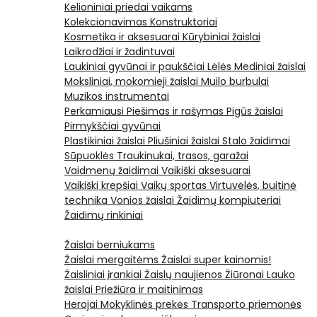
Kelioniniai priedai vaikams
Kolekcionavimas
Konstruktoriai
Kosmetika ir aksesuarai
Kūrybiniai žaislai
Laikrodžiai ir žadintuvai
Laukiniai gyvūnai ir paukščiai
Lėlės
Mediniai žaislai
Moksliniai, mokomieji žaislai
Muilo burbulai
Muzikos instrumentai
Perkamiausi
Piešimas ir rašymas
Pigūs žaislai
Pirmykščiai gyvūnai
Plastikiniai žaislai
Pliušiniai žaislai
Stalo žaidimai
Sūpuoklės
Traukinukai, trasos, garažai
Vaidmenų žaidimai
Vaikiški aksesuarai
Vaikiški krepšiai
Vaikų sportas
Virtuvėlės, buitinė
technika
Vonios žaislai
Žaidimų kompiuteriai
Žaidimų rinkiniai
Žaislai berniukams
Žaislai mergaitėms
Žaislai super kainomis!
Žaisliniai įrankiai
Žaislų naujienos
Žiūronai
Lauko
žaislai
Priežiūra ir maitinimas
Herojai
Mokyklinės prekės
Transporto priemonės