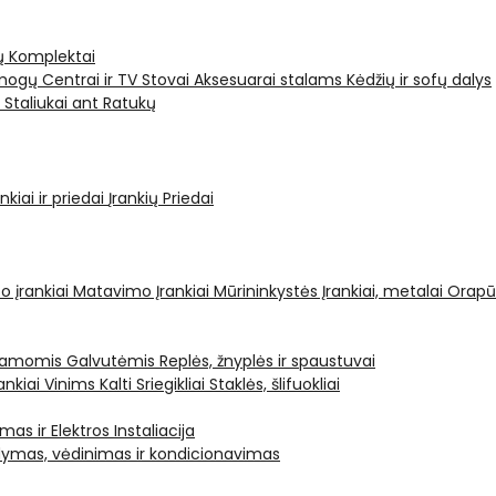
ų Komplektai
ogų Centrai ir TV Stovai
Aksesuarai stalams
Kėdžių ir sofų dalys
i
Staliukai ant Ratukų
kiai ir priedai
Įrankių Priedai
o įrankiai
Matavimo Įrankiai
Mūrininkystės Įrankiai, metalai
Orapū
čiamomis Galvutėmis
Replės, žnyplės ir spaustuvai
ankiai Vinims Kalti
Sriegikliai
Staklės, šlifuokliai
mas ir Elektros Instaliacija
dymas, vėdinimas ir kondicionavimas