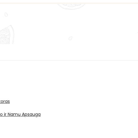
oras
ro ir Namų Apsauga