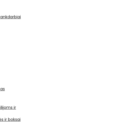
 rankdarbiai
mas
ilijoms ir
s ir boksai