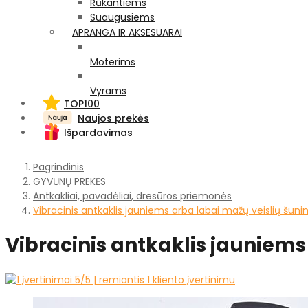
Rūkantiems
Suaugusiems
APRANGA IR AKSESUARAI
Moterims
Vyrams
TOP100
Naujos prekės
Išpardavimas
Pagrindinis
GYVŪNŲ PREKĖS
Antkakliai, pavadėliai, dresūros priemonės
Vibracinis antkaklis jauniems arba labai mažų veislių šun
Vibracinis antkaklis jauniems
5
/5 | remiantis
1
kliento įvertinimu