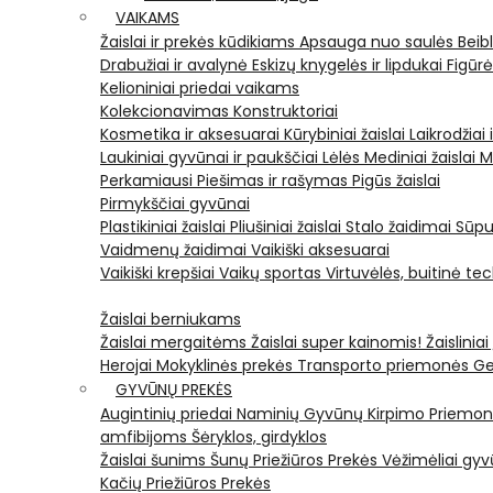
VAIKAMS
Žaislai ir prekės kūdikiams
Apsauga nuo saulės
Beib
Drabužiai ir avalynė
Eskizų knygelės ir lipdukai
Figūr
Kelioniniai priedai vaikams
Kolekcionavimas
Konstruktoriai
Kosmetika ir aksesuarai
Kūrybiniai žaislai
Laikrodžiai 
Laukiniai gyvūnai ir paukščiai
Lėlės
Mediniai žaislai
M
Perkamiausi
Piešimas ir rašymas
Pigūs žaislai
Pirmykščiai gyvūnai
Plastikiniai žaislai
Pliušiniai žaislai
Stalo žaidimai
Sūpu
Vaidmenų žaidimai
Vaikiški aksesuarai
Vaikiški krepšiai
Vaikų sportas
Virtuvėlės, buitinė te
Žaislai berniukams
Žaislai mergaitėms
Žaislai super kainomis!
Žaisliniai
Herojai
Mokyklinės prekės
Transporto priemonės
Ge
GYVŪNŲ PREKĖS
Augintinių priedai
Naminių Gyvūnų Kirpimo Priemo
amfibijoms
Šėryklos, girdyklos
Žaislai šunims
Šunų Priežiūros Prekės
Vėžimėliai g
Kačių Priežiūros Prekės