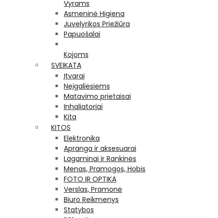
Vyrams
Asmeninė Higiena
Juvelyrikos Priežiūra
Papuošalai
Kojoms
SVEIKATA
Įtvarai
Neįgaliesiems
Matavimo prietaisai
Inhaliatoriai
Kita
KITOS
Elektronika
Apranga ir aksesuarai
Lagaminai ir Rankinės
Menas, Pramogos, Hobis
FOTO IR OPTIKA
Verslas, Pramonė
Biuro Reikmenys
Statybos