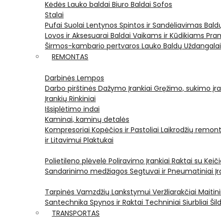
Kėdės
Lauko baldai
Biuro Baldai
Sofos
Stalai
Pufai
Suolai
Lentynos
Spintos ir Sandėliavimas
Bald
Lovos ir Aksesuarai
Baldai Vaikams ir Kūdikiams
Pram
Širmos-kambario pertvaros
Lauko Baldų Uždangala
REMONTAS
Darbinės Lempos
Darbo pirštinės
Dažymo Įrankiai
Gręžimo, sukimo įran
Įrankių Rinkiniai
Išsiplėtimo indai
Kaminai, kaminų detalės
Kompresoriai
Kopėčios ir Pastoliai
Laikrodžių remont
ir Litavimui
Plaktukai
Polietileno plėvelė
Poliravimo Įrankiai
Raktai su Kei
Sandarinimo medžiagos
Segtuvai ir Pneumatiniai Įr
Tarpinės
Vamzdžių Lankstymui
Veržliarakčiai
Maitini
Santechnika
Spynos ir Raktai
Techniniai Siurbliai
Šil
TRANSPORTAS