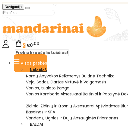
Navigacija
00
€0
0
Prekių krepšelis tuščias!
Visos prekės
NAMAMS
Namų Apyvokos Reikmenys
Buitinė Technika
Veja, Sodas, Daržas
Virtuvė ir Valgomasis
Vonios, tualeto įranga
Vonios Kambario Aksesuarai
Baltiniai ir Patalynė
Dek
Židiniai
Židinių ir Krosnių Aksesuarai
Apšvietimas
Biu
Baseinas ir SPA
Vandens, Ugnies ir Dujų Apsauginės Priemonės
BALDAI