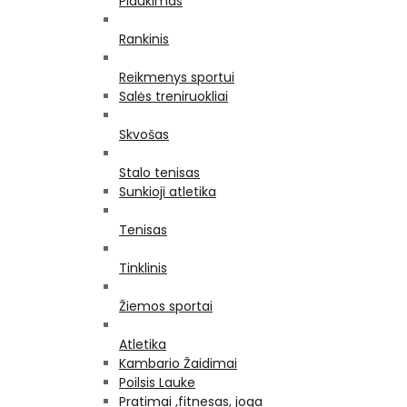
Plaukimas
Rankinis
Reikmenys sportui
Salės treniruokliai
Skvošas
Stalo tenisas
Sunkioji atletika
Tenisas
Tinklinis
Žiemos sportai
Atletika
Kambario Žaidimai
Poilsis Lauke
Pratimai ,fitnesas, joga