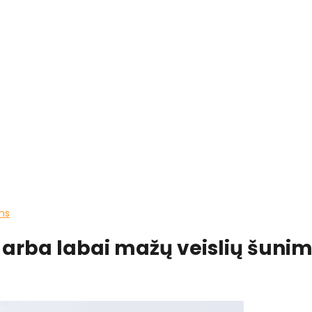
ims
 arba labai mažų veislių šuni