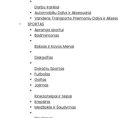
Darbo Įrankiai
Automobilių Dalys ir Aksesuarai
Vandens Transporto Priemonių Dalys ir Akses
SPORTAS
Apranga sportui
Badmintonas
Boksas ir Kovos Menai
Diskgolfas
Dviračių Sportas
Futbolas
Golfas
Jojimas
Kinezioteipai ir teipai
Krepšinis
Medžioklė ir Šaudymas