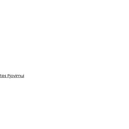
tės
Pjovimui