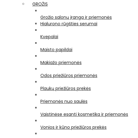
GROŽIS
Grožio salonų įranga ir priemonės
Hialurono rūgšties serumai
Kvepalai
Maisto papildai
Makiažo priemonės
Odos priežiūros priemonės
Plaukų priežiūros prekės
Priemonės nuo saulės
Vaistinėse esanti kosmetika ir priemonės
Vonios ir kūno priežiūros prekės