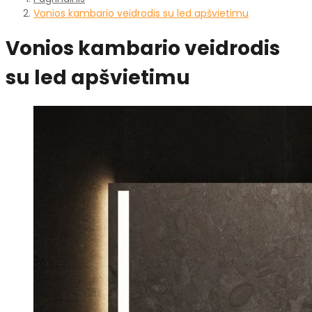
Vonios kambario veidrodis su led apšvietimu
Vonios kambario veidrodis
su led apšvietimu