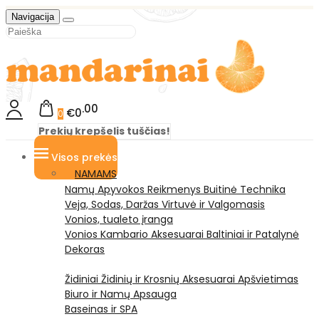
Navigacija
00
€0
0
Prekių krepšelis tuščias!
Visos prekės
NAMAMS
Namų Apyvokos Reikmenys
Buitinė Technika
Veja, Sodas, Daržas
Virtuvė ir Valgomasis
Vonios, tualeto įranga
Vonios Kambario Aksesuarai
Baltiniai ir Patalynė
Dekoras
Židiniai
Židinių ir Krosnių Aksesuarai
Apšvietimas
Biuro ir Namų Apsauga
Baseinas ir SPA