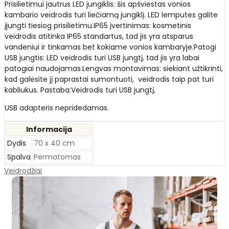
Prisilietimui jautrus LED jungiklis: šis apšviestas vonios
kambario veidrodis turi liečiamą jungiklį. LED lemputes galite
įjungti tiesiog prisilietimu.IP65 įvertinimas: kosmetinis
veidrodis atitinka IP65 standartus, tad jis yra atsparus
vandeniui ir tinkamas bet kokiame vonios kambaryje.Patogi
USB jungtis: LED veidrodis turi USB jungtį, tad jis yra labai
patogiai naudojamas.Lengvas montavimas: siekiant užtikrinti,
kad galėsite jį paprastai sumontuoti, veidrodis taip pat turi
kabliukus. Pastaba:Veidrodis turi USB jungtį,
USB adapteris nepridedamas.
Informacija
Dydis
70 x 40 cm
Spalva
Permatomas
Veidrodžiai