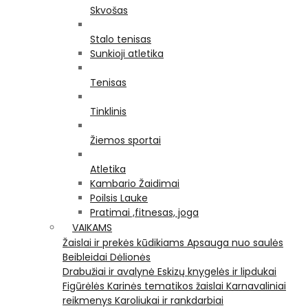
Skvošas
Stalo tenisas
Sunkioji atletika
Tenisas
Tinklinis
Žiemos sportai
Atletika
Kambario Žaidimai
Poilsis Lauke
Pratimai ,fitnesas, joga
VAIKAMS
Žaislai ir prekės kūdikiams
Apsauga nuo saulės
Beibleidai
Dėlionės
Drabužiai ir avalynė
Eskizų knygelės ir lipdukai
Figūrėlės
Karinės tematikos žaislai
Karnavaliniai
reikmenys
Karoliukai ir rankdarbiai