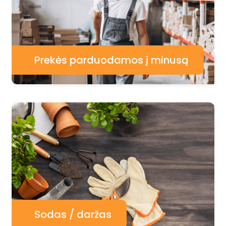
Prekės parduodamos į minusą
Sodas / daržas