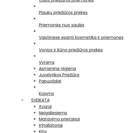
Odos priežiūros priemonės
Plaukų priežiūros prekės
Priemonės nuo saulės
Vaistinėse esanti kosmetika ir priemonės
Vonios ir kūno priežiūros prekės
Vyrams
Asmeninė Higiena
Juvelyrikos Priežiūra
Papuošalai
Kojoms
SVEIKATA
Įtvarai
Neįgaliesiems
Matavimo prietaisai
Inhaliatoriai
Kita