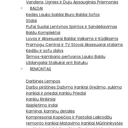
Vandens, Ugnies ir Dujų Apsauginės Priemonės
BALDAI
Kėdės
Lauko baldai
Biuro Baldai
Sofos
Stalai
Pufai
Suolai
Lentynos
Spintos ir Sandėliavimas
Baldų Komplektai
Lovos ir Aksesuarai
Baldai Vaikams ir Kūdikiams
Pramogų Centrai ir TV Stovai
Aksesuarai stalams
Kėdžių ir sofų dalys
Širmos-kambario pertvaros
Lauko Baldų
Uždangalai
Staliukai ant Ratukų
REMONTAS
Darbinės Lempos
Darbo pirštinės
Dažymo Įrankiai
Gręžimo, sukimo
įrankiai ir priedai
Įrankių Priedai
Įrankių Rinkiniai
Išsiplėtimo indai
Kaminai, kaminų detalės
Kompresoriai
Kopėčios ir Pastoliai
Laikrodžių
remonto įrankiai
Matavimo Įrankiai
Mūrininkystės