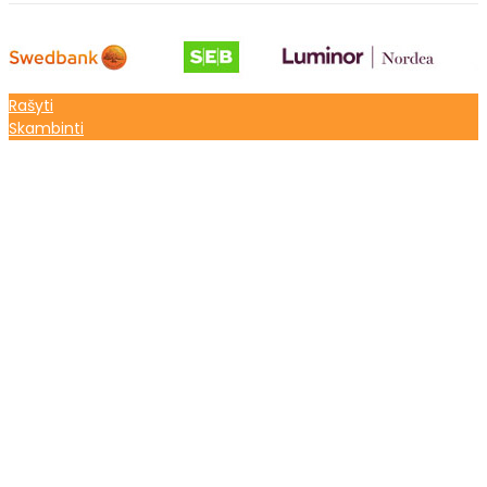
Rašyti
Skambinti