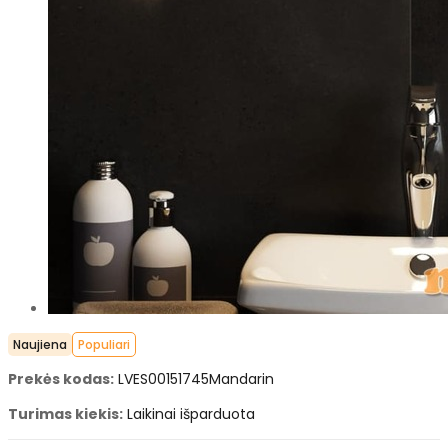
Naujiena
Populiari
Prekės kodas:
LVES00151745Mandarin
Turimas kiekis:
Laikinai išparduota