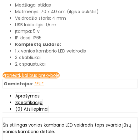
Medžiaga: stiklas
Matmenys: 70 x 40 cm (ilgis x aukštis)
Veidrodžio storis: 4 mm
USB laido ilgis: 1,5 m
Įtampa: 5 V
IP klasė: IP65
Komplektą sudaro:
1 x vonios kambario LED veidrodis
3 x kabliukai
2 x spaustukai
Pranešti, kai bus prekyboje
Gamintojas:
*EU*
Aprašymas
Specifikacija
(0) Atsiliepimai
Šis stilingas vonios kambario LED veidrodis taps svarbia jūsų
vonios kambario detale.