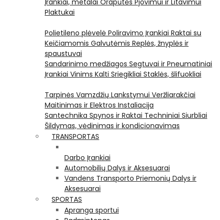
Įrankiai, metalai
Orapūtės
Pjovimui ir Litavimui
Plaktukai
Polietileno plėvelė
Poliravimo Įrankiai
Raktai su
Keičiamomis Galvutėmis
Replės, žnyplės ir
spaustuvai
Sandarinimo medžiagos
Segtuvai ir Pneumatiniai
Įrankiai Vinims Kalti
Sriegikliai
Staklės, šlifuokliai
Tarpinės
Vamzdžių Lankstymui
Veržliarakčiai
Maitinimas ir Elektros Instaliacija
Santechnika
Spynos ir Raktai
Techniniai Siurbliai
Šildymas, vėdinimas ir kondicionavimas
TRANSPORTAS
Darbo Įrankiai
Automobilių Dalys ir Aksesuarai
Vandens Transporto Priemonių Dalys ir
Aksesuarai
SPORTAS
Apranga sportui