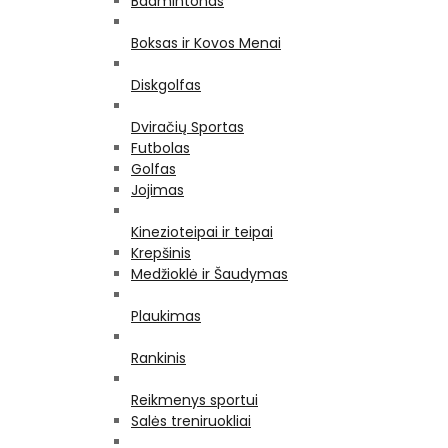
Badmintonas
Boksas ir Kovos Menai
Diskgolfas
Dviračių Sportas
Futbolas
Golfas
Jojimas
Kinezioteipai ir teipai
Krepšinis
Medžioklė ir Šaudymas
Plaukimas
Rankinis
Reikmenys sportui
Salės treniruokliai