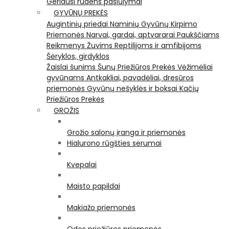
Geriausi rudens pasiūlymai
GYVŪNŲ PREKĖS
Augintinių priedai
Naminių Gyvūnų Kirpimo
Priemonės
Narvai, gardai, aptvararai
Paukščiams
Reikmenys Žuvims
Reptilijoms ir amfibijoms
Šėryklos, girdyklos
Žaislai šunims
Šunų Priežiūros Prekės
Vėžimėliai
gyvūnams
Antkakliai, pavadėliai, dresūros
priemonės
Gyvūnų nešyklės ir boksai
Kačių
Priežiūros Prekės
GROŽIS
Grožio salonų įranga ir priemonės
Hialurono rūgšties serumai
Kvepalai
Maisto papildai
Makiažo priemonės