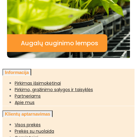
Augalų auginimo lempos
Informacija
Pirkimas išsimokėtinai
Pirkimo, grąžinimo sąlygos ir taisyklės
Partneriams
Apie mus
Klientų aptarnavimas
Visos prekės
Prekės su nuolaida