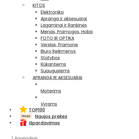
KITOS
Elektronika
Apranga ir aksesuarai
Lagaminai ir Rankinės
Menas, Pramogos, Hobis
FOTO IR OPTIKA
Verslas, Pramonė
Biuro Reikmenys
Statybos
Rūkantiems
Suaugusiems
APRANGA IR AKSESUARAI
Moterims
Vyrams
TOP100
Naujos prekės
Išpardavimas
Pagrindinis