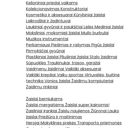
Kelioniniai priedai vaikams
Kolekcionavimas
Konstruktoriai
Kosmetika ir aksesuarai
Kūrybiniai žaislai
Laikrodžiai ir žadintuvai
Laukiniai gyvūnai ir paukščiai
Lėlės
Mediniai žaislai
Moksliniai, mokomieji žaislai
Muilo burbulai
Muzikos instrumentai
Perkamiausi
Piešimas ir rašymas
Pigūs žaislai
Pirmykščiai gyvūnai
Plastikiniai žaislai
Pliušiniai žaislai
Stalo žaidimai
Sūpuoklės
Traukinukai, trasos, garažai
Vaidmenų žaidimai
Vaikiški aksesuarai
Vaikiški krepšiai
Vaikų sportas
Virtuvėlės, buitinė
technika
Vonios žaislai
Žaidimų kompiuteriai
Žaidimų rinkiniai
Žaislai berniukams
Žaislai mergaitėms
Žaislai super kainomis!
Žaisliniai įrankiai
Žaislų naujienos
Žiūronai
Lauko
žaislai
Priežiūra ir maitinimas
Herojai
Mokyklinės prekės
Transporto priemonės