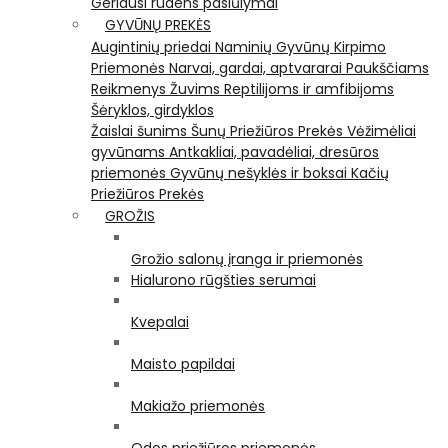
Geriausi rudens pasiūlymai
GYVŪNŲ PREKĖS
Augintinių priedai
Naminių Gyvūnų Kirpimo
Priemonės
Narvai, gardai, aptvararai
Paukščiams
Reikmenys Žuvims
Reptilijoms ir amfibijoms
Šėryklos, girdyklos
Žaislai šunims
Šunų Priežiūros Prekės
Vėžimėliai
gyvūnams
Antkakliai, pavadėliai, dresūros
priemonės
Gyvūnų nešyklės ir boksai
Kačių
Priežiūros Prekės
GROŽIS
Grožio salonų įranga ir priemonės
Hialurono rūgšties serumai
Kvepalai
Maisto papildai
Makiažo priemonės