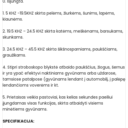
0. Išjungta.
1. 5 KHZ -19.5KHZ skirta pelėms, žiurkėms, šunims, lapėms,
kiaunėms.
2. 19.5 KHZ – 24.5 KHZ skirta katėms, meškėnams, barsukams,
skunkams.
3. 24.5 KHZ – 45.5 KHZ skirta šikšnosparniams, paukščiams,
graužikams.
4. Stipri stroboskopo blykstė atbaido paukščius, žiogus, šernus
ir yra ypač efektyvi naktiniams gyvūnams arba uždarose,
tamsiose patalpose (gyvūnams lendant į automobilį, į palėpę
lendančioms voverėms ir kt.
5. Prietaisas veikia pastoviai, kas kelias sekundes paeiliui
įjungdamas visas funkcijas, skirta atbaidyti visiems
minėtiems gyvūnams.
SPECIFIKACIJA: