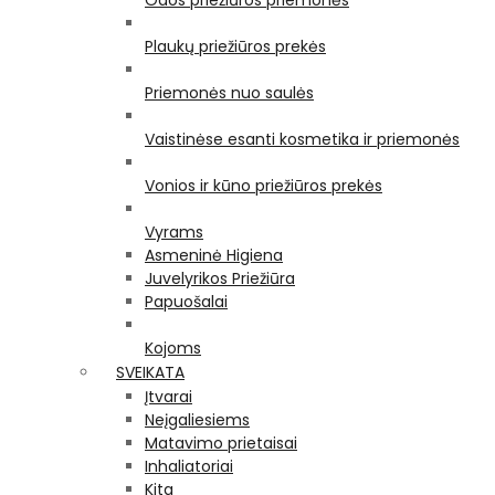
Odos priežiūros priemonės
Plaukų priežiūros prekės
Priemonės nuo saulės
Vaistinėse esanti kosmetika ir priemonės
Vonios ir kūno priežiūros prekės
Vyrams
Asmeninė Higiena
Juvelyrikos Priežiūra
Papuošalai
Kojoms
SVEIKATA
Įtvarai
Neįgaliesiems
Matavimo prietaisai
Inhaliatoriai
Kita