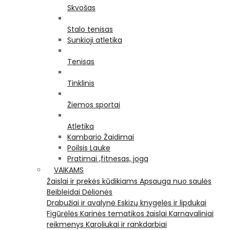
Skvošas
Stalo tenisas
Sunkioji atletika
Tenisas
Tinklinis
Žiemos sportai
Atletika
Kambario Žaidimai
Poilsis Lauke
Pratimai ,fitnesas, joga
VAIKAMS
Žaislai ir prekės kūdikiams
Apsauga nuo saulės
Beibleidai
Dėlionės
Drabužiai ir avalynė
Eskizų knygelės ir lipdukai
Figūrėlės
Karinės tematikos žaislai
Karnavaliniai
reikmenys
Karoliukai ir rankdarbiai