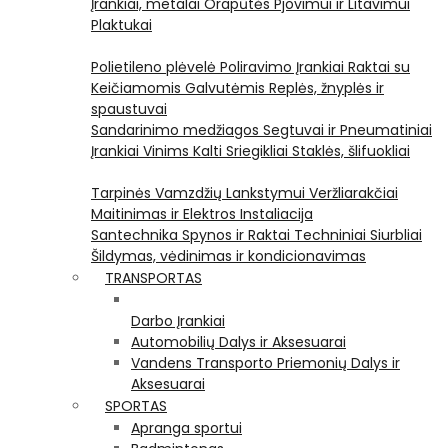
Įrankiai, metalai
Orapūtės
Pjovimui ir Litavimui
Plaktukai
Polietileno plėvelė
Poliravimo Įrankiai
Raktai su
Keičiamomis Galvutėmis
Replės, žnyplės ir
spaustuvai
Sandarinimo medžiagos
Segtuvai ir Pneumatiniai
Įrankiai Vinims Kalti
Sriegikliai
Staklės, šlifuokliai
Tarpinės
Vamzdžių Lankstymui
Veržliarakčiai
Maitinimas ir Elektros Instaliacija
Santechnika
Spynos ir Raktai
Techniniai Siurbliai
Šildymas, vėdinimas ir kondicionavimas
TRANSPORTAS
Darbo Įrankiai
Automobilių Dalys ir Aksesuarai
Vandens Transporto Priemonių Dalys ir
Aksesuarai
SPORTAS
Apranga sportui