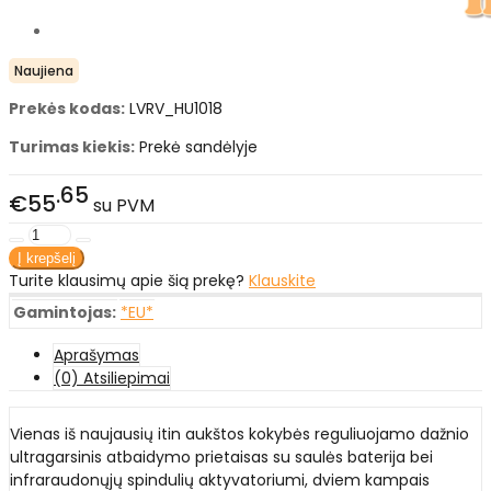
Naujiena
Prekės kodas:
LVRV_HU1018
Turimas kiekis:
Prekė sandėlyje
65
€55
su PVM
Turite klausimų apie šią prekę?
Klauskite
Gamintojas:
*EU*
Aprašymas
(0) Atsiliepimai
Vienas iš naujausių itin aukštos kokybės reguliuojamo dažnio
ultragarsinis atbaidymo prietaisas su saulės baterija bei
infraraudonųjų spindulių aktyvatoriumi, dviem kampais