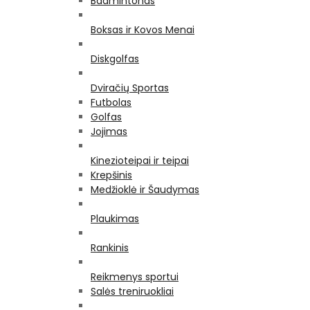
Badmintonas
Boksas ir Kovos Menai
Diskgolfas
Dviračių Sportas
Futbolas
Golfas
Jojimas
Kinezioteipai ir teipai
Krepšinis
Medžioklė ir Šaudymas
Plaukimas
Rankinis
Reikmenys sportui
Salės treniruokliai