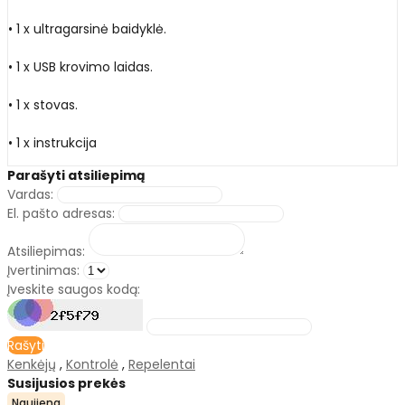
• 1 x ultragarsinė baidyklė.
• 1 x USB krovimo laidas.
• 1 x stovas.
• 1 x instrukcija
Parašyti atsiliepimą
Vardas:
El. pašto adresas:
Atsiliepimas:
Įvertinimas:
Įveskite saugos kodą:
Rašyti
Kenkėjų
,
Kontrolė
,
Repelentai
Susijusios prekės
Naujiena