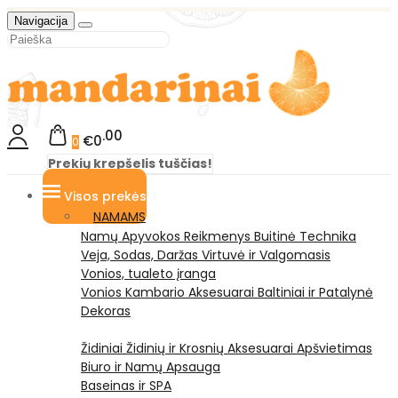
Navigacija
00
€0
0
Prekių krepšelis tuščias!
Visos prekės
NAMAMS
Namų Apyvokos Reikmenys
Buitinė Technika
Veja, Sodas, Daržas
Virtuvė ir Valgomasis
Vonios, tualeto įranga
Vonios Kambario Aksesuarai
Baltiniai ir Patalynė
Dekoras
Židiniai
Židinių ir Krosnių Aksesuarai
Apšvietimas
Biuro ir Namų Apsauga
Baseinas ir SPA