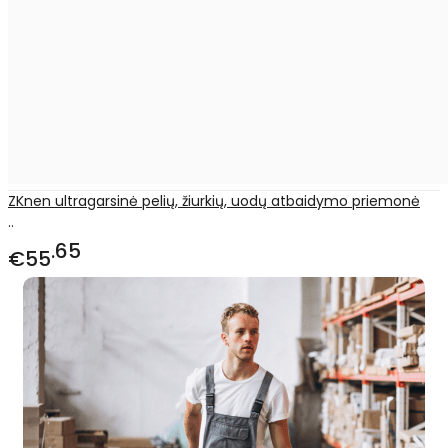
ZKnen ultragarsinė pelių, žiurkių, uodų atbaidymo priemonė
..
65
€55