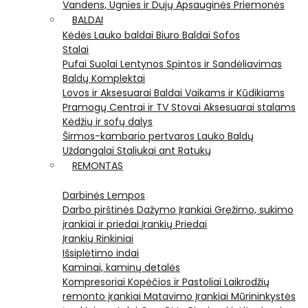
Vandens, Ugnies ir Dujų Apsauginės Priemonės
BALDAI
Kėdės
Lauko baldai
Biuro Baldai
Sofos
Stalai
Pufai
Suolai
Lentynos
Spintos ir Sandėliavimas
Baldų Komplektai
Lovos ir Aksesuarai
Baldai Vaikams ir Kūdikiams
Pramogų Centrai ir TV Stovai
Aksesuarai stalams
Kėdžių ir sofų dalys
Širmos-kambario pertvaros
Lauko Baldų
Uždangalai
Staliukai ant Ratukų
REMONTAS
Darbinės Lempos
Darbo pirštinės
Dažymo Įrankiai
Gręžimo, sukimo
įrankiai ir priedai
Įrankių Priedai
Įrankių Rinkiniai
Išsiplėtimo indai
Kaminai, kaminų detalės
Kompresoriai
Kopėčios ir Pastoliai
Laikrodžių
remonto įrankiai
Matavimo Įrankiai
Mūrininkystės