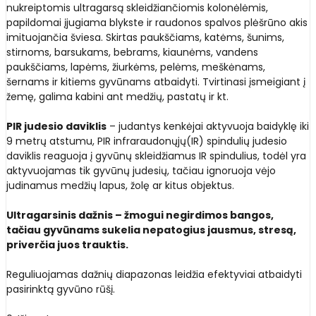
nukreiptomis ultragarsą skleidžiančiomis kolonėlėmis,
papildomai įjugiama blykste ir raudonos spalvos plėšrūno akis
imituojančia šviesa. Skirtas paukščiams, katėms, šunims,
stirnoms, barsukams, bebrams, kiaunėms, vandens
paukščiams, lapėms, žiurkėms, pelėms, meškėnams,
šernams ir kitiems gyvūnams atbaidyti. Tvirtinasi įsmeigiant į
žemę, galima kabini ant medžių, pastatų ir kt.
PIR judesio daviklis
– judantys kenkėjai aktyvuoja baidyklę iki
9 metrų atstumu, PIR infraraudonųjų(IR) spindulių judesio
daviklis reaguoja į gyvūnų skleidžiamus IR spindulius, todėl yra
aktyvuojamas tik gyvūnų judesių, tačiau ignoruoja vėjo
judinamus medžių lapus, žolę ar kitus objektus.
Ultragarsinis dažnis – žmogui negirdimos bangos,
tačiau gyvūnams sukelia nepatogius jausmus, stresą,
priverčia juos trauktis.
Reguliuojamas dažnių diapazonas leidžia efektyviai atbaidyti
pasirinktą gyvūno rūšį.