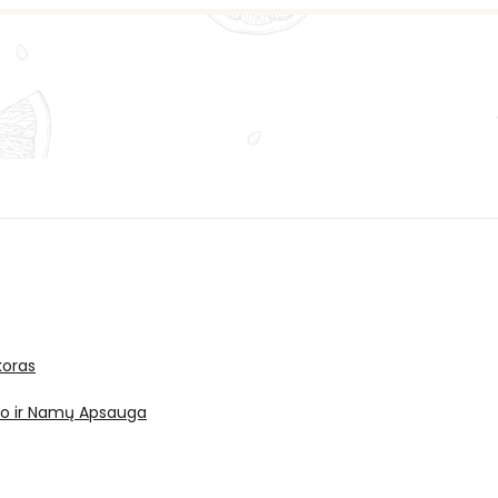
oras
ro ir Namų Apsauga