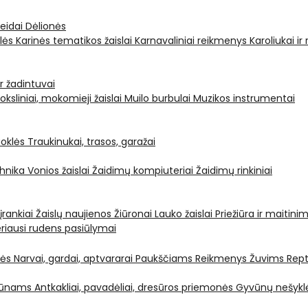
leidai
Dėlionės
ėlės
Karinės tematikos žaislai
Karnavaliniai reikmenys
Karoliukai ir
ir žadintuvai
oksliniai, mokomieji žaislai
Muilo burbulai
Muzikos instrumentai
oklės
Traukinukai, trasos, garažai
chnika
Vonios žaislai
Žaidimų kompiuteriai
Žaidimų rinkiniai
 įrankiai
Žaislų naujienos
Žiūronai
Lauko žaislai
Priežiūra ir maitini
riausi rudens pasiūlymai
nės
Narvai, gardai, aptvararai
Paukščiams
Reikmenys Žuvims
Rept
yvūnams
Antkakliai, pavadėliai, dresūros priemonės
Gyvūnų nešyklė