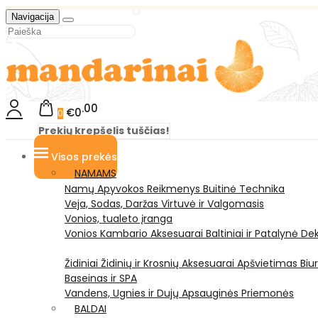
Navigacija
00
€0
0
Prekių krepšelis tuščias!
Visos prekės
NAMAMS
Namų Apyvokos Reikmenys
Buitinė Technika
Veja, Sodas, Daržas
Virtuvė ir Valgomasis
Vonios, tualeto įranga
Vonios Kambario Aksesuarai
Baltiniai ir Patalynė
Dek
Židiniai
Židinių ir Krosnių Aksesuarai
Apšvietimas
Biu
Baseinas ir SPA
Vandens, Ugnies ir Dujų Apsauginės Priemonės
BALDAI