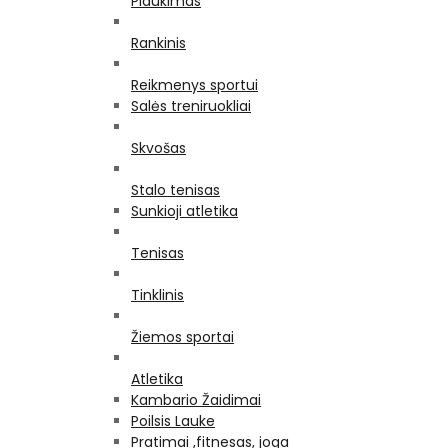
Plaukimas
Rankinis
Reikmenys sportui
Salės treniruokliai
Skvošas
Stalo tenisas
Sunkioji atletika
Tenisas
Tinklinis
Žiemos sportai
Atletika
Kambario Žaidimai
Poilsis Lauke
Pratimai ,fitnesas, joga