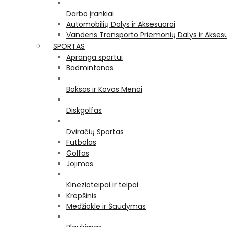
Darbo Įrankiai
Automobilių Dalys ir Aksesuarai
Vandens Transporto Priemonių Dalys ir Akses
SPORTAS
Apranga sportui
Badmintonas
Boksas ir Kovos Menai
Diskgolfas
Dviračių Sportas
Futbolas
Golfas
Jojimas
Kinezioteipai ir teipai
Krepšinis
Medžioklė ir Šaudymas