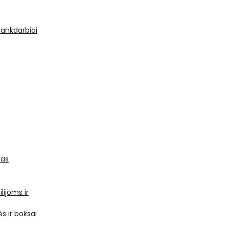
 rankdarbiai
mas
ilijoms ir
s ir boksai