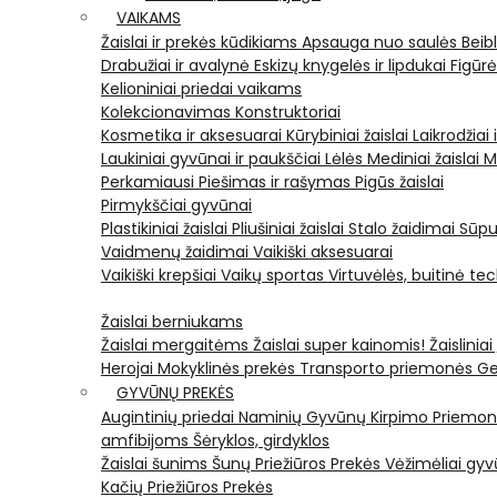
VAIKAMS
Žaislai ir prekės kūdikiams
Apsauga nuo saulės
Beib
Drabužiai ir avalynė
Eskizų knygelės ir lipdukai
Figūr
Kelioniniai priedai vaikams
Kolekcionavimas
Konstruktoriai
Kosmetika ir aksesuarai
Kūrybiniai žaislai
Laikrodžiai 
Laukiniai gyvūnai ir paukščiai
Lėlės
Mediniai žaislai
M
Perkamiausi
Piešimas ir rašymas
Pigūs žaislai
Pirmykščiai gyvūnai
Plastikiniai žaislai
Pliušiniai žaislai
Stalo žaidimai
Sūpu
Vaidmenų žaidimai
Vaikiški aksesuarai
Vaikiški krepšiai
Vaikų sportas
Virtuvėlės, buitinė te
Žaislai berniukams
Žaislai mergaitėms
Žaislai super kainomis!
Žaisliniai
Herojai
Mokyklinės prekės
Transporto priemonės
Ge
GYVŪNŲ PREKĖS
Augintinių priedai
Naminių Gyvūnų Kirpimo Priemo
amfibijoms
Šėryklos, girdyklos
Žaislai šunims
Šunų Priežiūros Prekės
Vėžimėliai g
Kačių Priežiūros Prekės