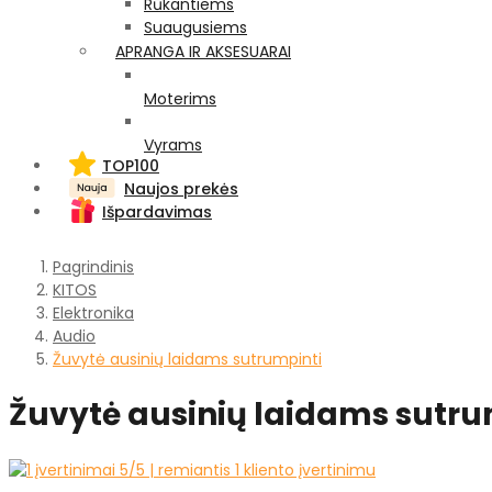
Rūkantiems
Suaugusiems
APRANGA IR AKSESUARAI
Moterims
Vyrams
TOP100
Naujos prekės
Išpardavimas
Pagrindinis
KITOS
Elektronika
Audio
Žuvytė ausinių laidams sutrumpinti
Žuvytė ausinių laidams sutru
5
/5 | remiantis
1
kliento įvertinimu