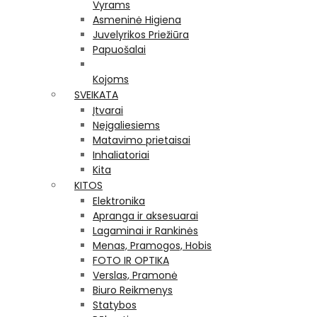
Vyrams
Asmeninė Higiena
Juvelyrikos Priežiūra
Papuošalai
Kojoms
SVEIKATA
Įtvarai
Neįgaliesiems
Matavimo prietaisai
Inhaliatoriai
Kita
KITOS
Elektronika
Apranga ir aksesuarai
Lagaminai ir Rankinės
Menas, Pramogos, Hobis
FOTO IR OPTIKA
Verslas, Pramonė
Biuro Reikmenys
Statybos