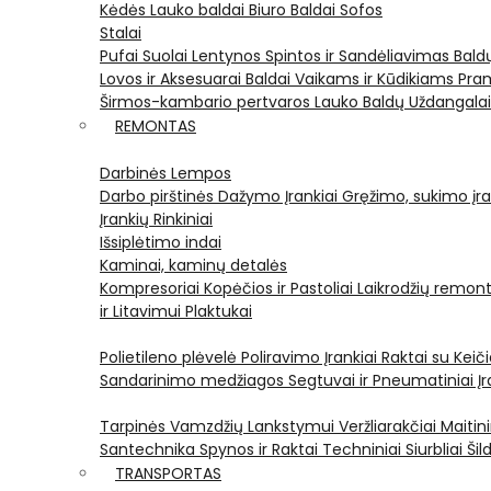
Kėdės
Lauko baldai
Biuro Baldai
Sofos
Stalai
Pufai
Suolai
Lentynos
Spintos ir Sandėliavimas
Bald
Lovos ir Aksesuarai
Baldai Vaikams ir Kūdikiams
Pram
Širmos-kambario pertvaros
Lauko Baldų Uždangala
REMONTAS
Darbinės Lempos
Darbo pirštinės
Dažymo Įrankiai
Gręžimo, sukimo įran
Įrankių Rinkiniai
Išsiplėtimo indai
Kaminai, kaminų detalės
Kompresoriai
Kopėčios ir Pastoliai
Laikrodžių remont
ir Litavimui
Plaktukai
Polietileno plėvelė
Poliravimo Įrankiai
Raktai su Kei
Sandarinimo medžiagos
Segtuvai ir Pneumatiniai Įr
Tarpinės
Vamzdžių Lankstymui
Veržliarakčiai
Maitini
Santechnika
Spynos ir Raktai
Techniniai Siurbliai
Šil
TRANSPORTAS