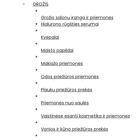
GROŽIS
Grožio salonų įranga ir priemonės
Hialurono rūgšties serumai
Kvepalai
Maisto papildai
Makiažo priemonės
Odos priežiūros priemonės
Plaukų priežiūros prekės
Priemonės nuo saulės
Vaistinėse esanti kosmetika ir priemonės
Vonios ir kūno priežiūros prekės