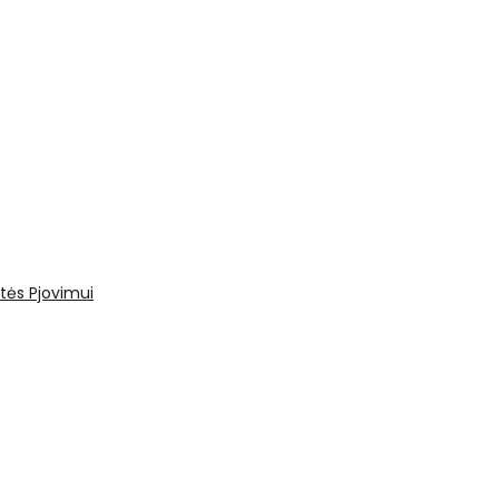
tės
Pjovimui