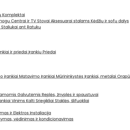
ų Komplektai
ogų Centrai ir TV Stovai
Aksesuarai stalams
Kėdžių ir sofų dalys
i
Staliukai ant Ratukų
kiai ir priedai
Įrankių Priedai
o įrankiai
Matavimo Įrankiai
Mūrininkystės Įrankiai, metalai
Orapū
čiamomis Galvutėmis
Replės, žnyplės ir spaustuvai
ankiai Vinims Kalti
Sriegikliai
Staklės, šlifuokliai
mas ir Elektros Instaliacija
dymas, vėdinimas ir kondicionavimas