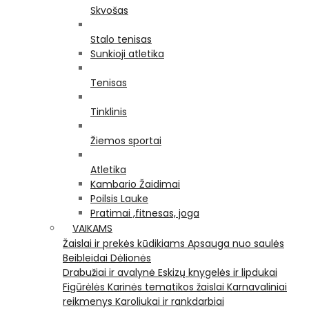
Skvošas
Stalo tenisas
Sunkioji atletika
Tenisas
Tinklinis
Žiemos sportai
Atletika
Kambario Žaidimai
Poilsis Lauke
Pratimai ,fitnesas, joga
VAIKAMS
Žaislai ir prekės kūdikiams
Apsauga nuo saulės
Beibleidai
Dėlionės
Drabužiai ir avalynė
Eskizų knygelės ir lipdukai
Figūrėlės
Karinės tematikos žaislai
Karnavaliniai
reikmenys
Karoliukai ir rankdarbiai