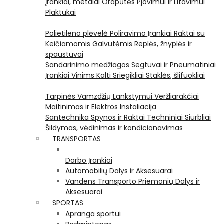
Įrankiai, metalai
Orapūtės
Pjovimui ir Litavimui
Plaktukai
Polietileno plėvelė
Poliravimo Įrankiai
Raktai su
Keičiamomis Galvutėmis
Replės, žnyplės ir
spaustuvai
Sandarinimo medžiagos
Segtuvai ir Pneumatiniai
Įrankiai Vinims Kalti
Sriegikliai
Staklės, šlifuokliai
Tarpinės
Vamzdžių Lankstymui
Veržliarakčiai
Maitinimas ir Elektros Instaliacija
Santechnika
Spynos ir Raktai
Techniniai Siurbliai
Šildymas, vėdinimas ir kondicionavimas
TRANSPORTAS
Darbo Įrankiai
Automobilių Dalys ir Aksesuarai
Vandens Transporto Priemonių Dalys ir
Aksesuarai
SPORTAS
Apranga sportui