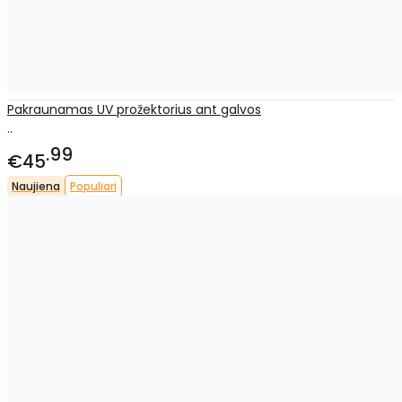
Pakraunamas UV prožektorius ant galvos
..
99
€45
Naujiena
Populiari