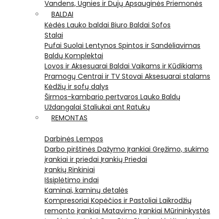
Vandens, Ugnies ir Dujų Apsauginės Priemonės
BALDAI
Kėdės
Lauko baldai
Biuro Baldai
Sofos
Stalai
Pufai
Suolai
Lentynos
Spintos ir Sandėliavimas
Baldų Komplektai
Lovos ir Aksesuarai
Baldai Vaikams ir Kūdikiams
Pramogų Centrai ir TV Stovai
Aksesuarai stalams
Kėdžių ir sofų dalys
Širmos-kambario pertvaros
Lauko Baldų
Uždangalai
Staliukai ant Ratukų
REMONTAS
Darbinės Lempos
Darbo pirštinės
Dažymo Įrankiai
Gręžimo, sukimo
įrankiai ir priedai
Įrankių Priedai
Įrankių Rinkiniai
Išsiplėtimo indai
Kaminai, kaminų detalės
Kompresoriai
Kopėčios ir Pastoliai
Laikrodžių
remonto įrankiai
Matavimo Įrankiai
Mūrininkystės