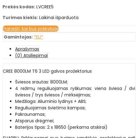
Prekės kodas:
LVCREE5
Turimas kiekis:
Laikinai išparduota
Pranešti, kai bus prekyboje
Gamintojas:
*EU*
Aprašymas
(0) Atsiliepimai
CREE 8000LM T6 3 LED galvos prožektorius
Šviesos srautas: 8000LM;
4 režimų reguliuojamas ryškumas: viena šviesa / dvi
šviesos / trys šviesos / mirksėjimas;
Medžiaga: Aliuminio lydinys + ABS;
Reguliuojamas švietimo kampas;
Pakraunamas;
Atsparus drėgmei;
Baterijos tipas: 2 x 18650 (perkama atskirai)
SVARBU: Priklausomai nuo turimo sandėlyje, prožektorius gali