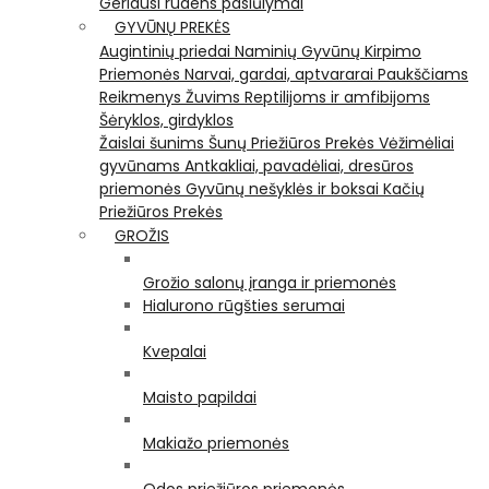
Geriausi rudens pasiūlymai
GYVŪNŲ PREKĖS
Augintinių priedai
Naminių Gyvūnų Kirpimo
Priemonės
Narvai, gardai, aptvararai
Paukščiams
Reikmenys Žuvims
Reptilijoms ir amfibijoms
Šėryklos, girdyklos
Žaislai šunims
Šunų Priežiūros Prekės
Vėžimėliai
gyvūnams
Antkakliai, pavadėliai, dresūros
priemonės
Gyvūnų nešyklės ir boksai
Kačių
Priežiūros Prekės
GROŽIS
Grožio salonų įranga ir priemonės
Hialurono rūgšties serumai
Kvepalai
Maisto papildai
Makiažo priemonės