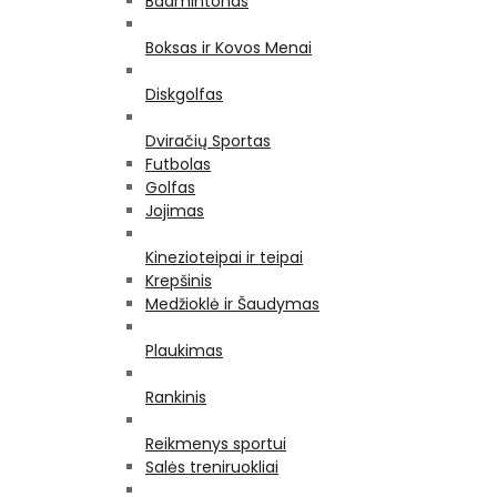
Badmintonas
Boksas ir Kovos Menai
Diskgolfas
Dviračių Sportas
Futbolas
Golfas
Jojimas
Kinezioteipai ir teipai
Krepšinis
Medžioklė ir Šaudymas
Plaukimas
Rankinis
Reikmenys sportui
Salės treniruokliai