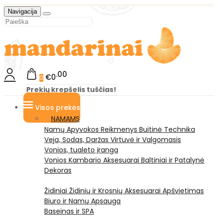
Navigacija
00
€0
0
Prekių krepšelis tuščias!
Visos prekės
NAMAMS
Namų Apyvokos Reikmenys
Buitinė Technika
Veja, Sodas, Daržas
Virtuvė ir Valgomasis
Vonios, tualeto įranga
Vonios Kambario Aksesuarai
Baltiniai ir Patalynė
Dekoras
Židiniai
Židinių ir Krosnių Aksesuarai
Apšvietimas
Biuro ir Namų Apsauga
Baseinas ir SPA