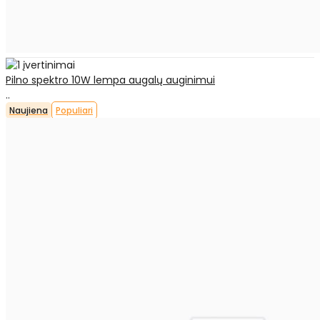
Pilno spektro 10W lempa augalų auginimui
..
Naujiena
Populiari