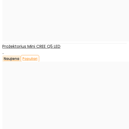
Prožektorius Mini CREE Q5 LED
..
Naujiena
Populiari