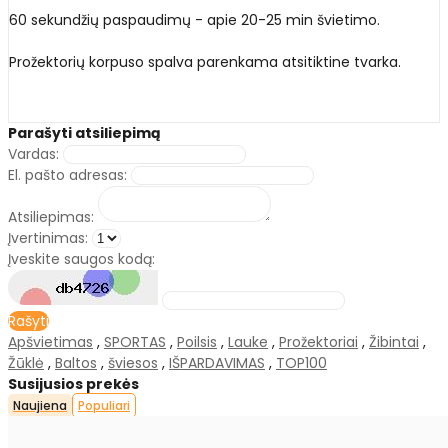
60 sekundžių paspaudimų - apie 20-25 min švietimo.
Prožektorių korpuso spalva parenkama atsitiktine tvarka.
Parašyti atsiliepimą
Vardas:
El. pašto adresas:
Atsiliepimas:
Įvertinimas:
Įveskite saugos kodą:
Rašyti
Apšvietimas
,
SPORTAS
,
Poilsis
,
Lauke
,
Prožektoriai
,
Žibintai
,
Žūklė
,
Baltos
,
šviesos
,
IŠPARDAVIMAS
,
TOP100
Susijusios prekės
Naujiena
Populiari