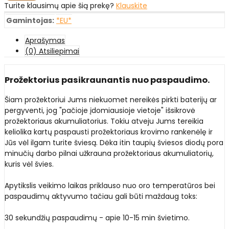
Turite klausimų apie šią prekę?
Klauskite
Gamintojas:
*EU*
Aprašymas
(0) Atsiliepimai
Prožektorius pasikraunantis nuo paspaudimo.
Šiam prožektoriui Jums niekuomet nereikės pirkti baterijų ar
pergyventi, jog "pačioje įdomiausioje vietoje" išsikrovė
prožektoriaus akumuliatorius. Tokiu atveju Jums tereikia
keliolika kartų paspausti prožektoriaus krovimo rankenėlę ir
Jūs vėl ilgam turite šviesą. Dėka itin taupių šviesos diodų pora
minučių darbo pilnai užkrauna prožektoriaus akumuliatorių,
kuris vėl švies.
Apytikslis veikimo laikas priklauso nuo oro temperatūros bei
paspaudimų aktyvumo tačiau gali būti maždaug toks:
30 sekundžių paspaudimų - apie 10-15 min švietimo.