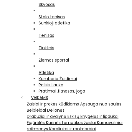
Skvošas
Stalo tenisas
Sunkioji atletika
Tenisas
Tinklinis
Žiemos sportai
Atletika
Kambario Žaidimai
Poilsis Lauke
Pratimai ,fitnesas, joga
VAIKAMS
Žaislai ir prekės kūdikiams
Apsauga nuo saulės
Beibleidai
Dėlionės
Drabužiai ir avalynė
Eskizų knygelės ir lipdukai
Figūrėlės
Karinės tematikos žaislai
Karnavaliniai
reikmenys
Karoliukai ir rankdarbiai