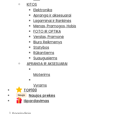
KITOS
Elektronika
Apranga ir aksesuarai
Lagaminai ir Rankinės
Menas, Pramogos, Hobis
FOTO IR OPTIKA
Verslas, Pramonė
Biuro Reikmenys
Statybos
Rūkantiems
Suaugusiems
APRANGA IR AKSESUARAI
Moterims
Vyrams
TOP100
Naujos prekės
Išpardavimas
Pagrindinis