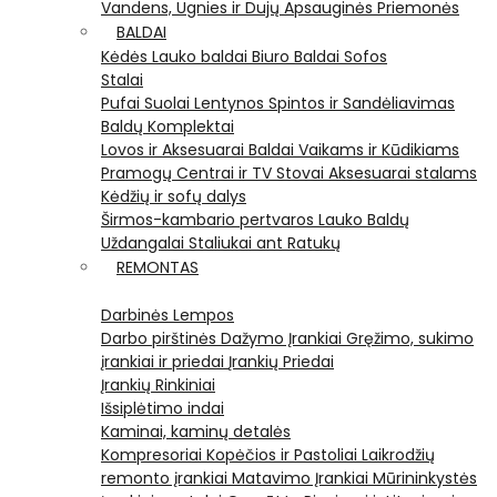
Vandens, Ugnies ir Dujų Apsauginės Priemonės
BALDAI
Kėdės
Lauko baldai
Biuro Baldai
Sofos
Stalai
Pufai
Suolai
Lentynos
Spintos ir Sandėliavimas
Baldų Komplektai
Lovos ir Aksesuarai
Baldai Vaikams ir Kūdikiams
Pramogų Centrai ir TV Stovai
Aksesuarai stalams
Kėdžių ir sofų dalys
Širmos-kambario pertvaros
Lauko Baldų
Uždangalai
Staliukai ant Ratukų
REMONTAS
Darbinės Lempos
Darbo pirštinės
Dažymo Įrankiai
Gręžimo, sukimo
įrankiai ir priedai
Įrankių Priedai
Įrankių Rinkiniai
Išsiplėtimo indai
Kaminai, kaminų detalės
Kompresoriai
Kopėčios ir Pastoliai
Laikrodžių
remonto įrankiai
Matavimo Įrankiai
Mūrininkystės