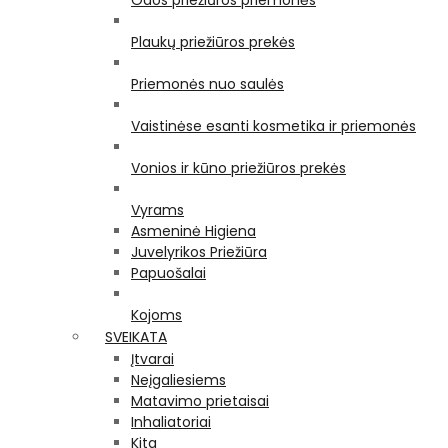
Odos priežiūros priemonės
Plaukų priežiūros prekės
Priemonės nuo saulės
Vaistinėse esanti kosmetika ir priemonės
Vonios ir kūno priežiūros prekės
Vyrams
Asmeninė Higiena
Juvelyrikos Priežiūra
Papuošalai
Kojoms
SVEIKATA
Įtvarai
Neįgaliesiems
Matavimo prietaisai
Inhaliatoriai
Kita