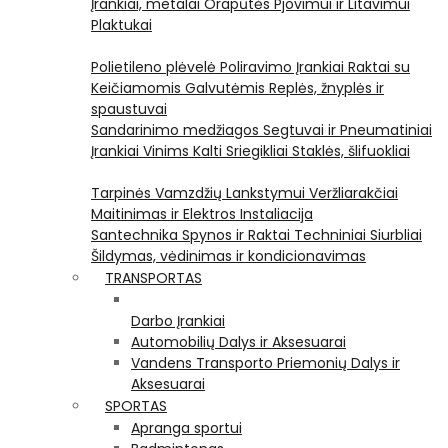
Įrankiai, metalai
Orapūtės
Pjovimui ir Litavimui
Plaktukai
Polietileno plėvelė
Poliravimo Įrankiai
Raktai su
Keičiamomis Galvutėmis
Replės, žnyplės ir
spaustuvai
Sandarinimo medžiagos
Segtuvai ir Pneumatiniai
Įrankiai Vinims Kalti
Sriegikliai
Staklės, šlifuokliai
Tarpinės
Vamzdžių Lankstymui
Veržliarakčiai
Maitinimas ir Elektros Instaliacija
Santechnika
Spynos ir Raktai
Techniniai Siurbliai
Šildymas, vėdinimas ir kondicionavimas
TRANSPORTAS
Darbo Įrankiai
Automobilių Dalys ir Aksesuarai
Vandens Transporto Priemonių Dalys ir
Aksesuarai
SPORTAS
Apranga sportui