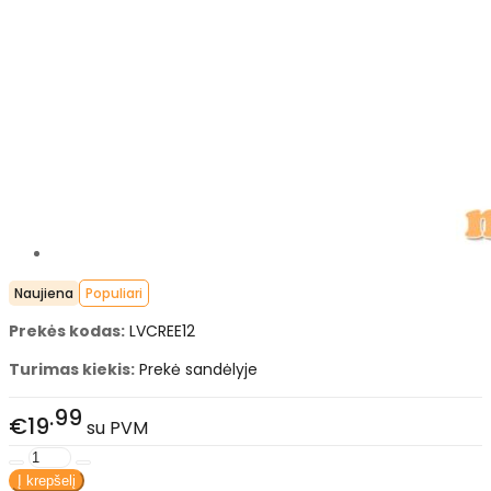
Naujiena
Populiari
Prekės kodas:
LVCREE12
Turimas kiekis:
Prekė sandėlyje
99
€19
su PVM