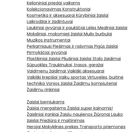
Kelioniniai priedai vaikams
Kolekcionavimas
Konstruktoriai
Kosmetika ir aksesuarai
Kūrybiniai žaislai
Laikrodžiai ir žadintuvai
Laukiniai gyvūnai ir paukščiai
Lėlės
Mediniai žaislai
Moksliniai, mokomieji žaislai
Muilo burbulai
Muzikos instrumentai
Perkamiausi
Piešimas ir rašymas
Pigūs žaislai
Pirmykščiai gyvūnai
Plastikiniai žaislai
Pliušiniai žaislai
Stalo žaidimai
Sūpuoklės
Traukinukai, trasos, garažai
Vaidmenų žaidimai
Vaikiški aksesuarai
Vaikiški krepšiai
Vaikų sportas
Virtuvėlės, buitinė
technika
Vonios žaislai
Žaidimų kompiuteriai
Žaidimų rinkiniai
Žaislai berniukams
Žaislai mergaitėms
Žaislai super kainomis!
Žaisliniai įrankiai
Žaislų naujienos
Žiūronai
Lauko
žaislai
Priežiūra ir maitinimas
Herojai
Mokyklinės prekės
Transporto priemonės