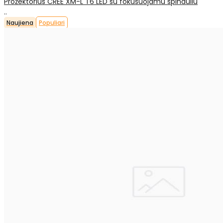
Prožektorius CREE XM-L T6 LED su fokusuojamu spinduliu
..
Naujiena
Populiari