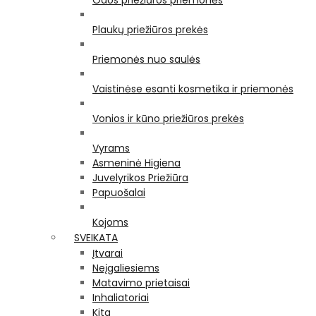
Odos priežiūros priemonės
Plaukų priežiūros prekės
Priemonės nuo saulės
Vaistinėse esanti kosmetika ir priemonės
Vonios ir kūno priežiūros prekės
Vyrams
Asmeninė Higiena
Juvelyrikos Priežiūra
Papuošalai
Kojoms
SVEIKATA
Įtvarai
Neįgaliesiems
Matavimo prietaisai
Inhaliatoriai
Kita