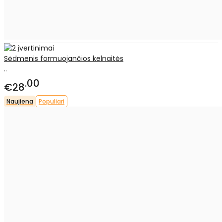
Sėdmenis formuojančios kelnaitės
..
00
€28
Naujiena
Populiari