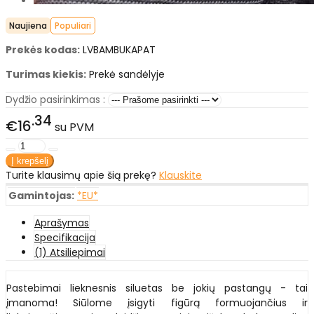
Naujiena
Populiari
Prekės kodas:
LVBAMBUKAPAT
Turimas kiekis:
Prekė sandėlyje
Dydžio pasirinkimas :
34
€16
su PVM
Turite klausimų apie šią prekę?
Klauskite
Gamintojas:
*EU*
Aprašymas
Specifikacija
(1) Atsiliepimai
Pastebimai lieknesnis siluetas be jokių pastangų - tai
įmanoma! Siūlome įsigyti figūrą formuojančius ir