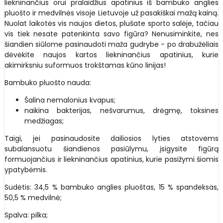
liekninančius orui pralaidžius apatinius iš bambuko anglies
pluošto ir medvilnės visoje Lietuvoje už pasakiškai mažą kainą.
Nuolat laikotės vis naujos dietos, plušate sporto salėje, tačiau
vis tiek nesate patenkinta savo figūra? Nenusiminkite, nes
šiandien siūlome pasinaudoti maža gudrybe - po drabužėliais
dėvėkite naujos kartos liekninančius apatinius, kurie
akimirksniu suformuos trokštamas kūno linijas!
Bambuko pluošto nauda:
Šalina nemalonius kvapus;
naikina bakterijas, nešvarumus, drėgmę, toksines
medžiagas;
Taigi, jei pasinaudosite dailiosios lyties atstovėms
subalansuotu šiandienos pasiūlymu, įsigysite figūrą
formuojančius ir liekninančius apatinius, kurie pasižymi šiomis
ypatybėmis.
Sudėtis: 34,5 % bambuko anglies pluoštas, 15 % spandeksas,
50,5 % medvilnė;
Spalva: pilka;