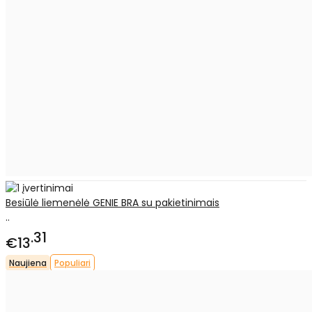
Besiūlė liemenėlė GENIE BRA su pakietinimais
..
31
€13
Naujiena
Populiari