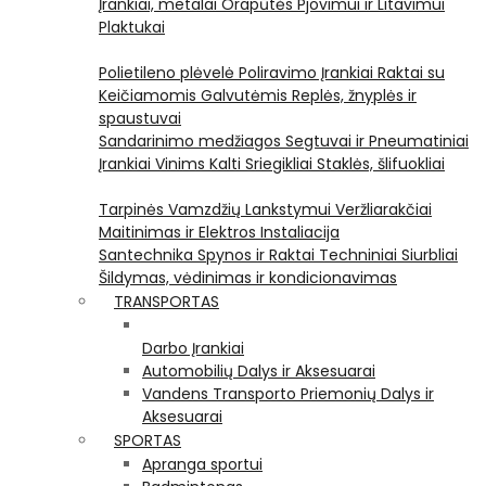
Įrankiai, metalai
Orapūtės
Pjovimui ir Litavimui
Plaktukai
Polietileno plėvelė
Poliravimo Įrankiai
Raktai su
Keičiamomis Galvutėmis
Replės, žnyplės ir
spaustuvai
Sandarinimo medžiagos
Segtuvai ir Pneumatiniai
Įrankiai Vinims Kalti
Sriegikliai
Staklės, šlifuokliai
Tarpinės
Vamzdžių Lankstymui
Veržliarakčiai
Maitinimas ir Elektros Instaliacija
Santechnika
Spynos ir Raktai
Techniniai Siurbliai
Šildymas, vėdinimas ir kondicionavimas
TRANSPORTAS
Darbo Įrankiai
Automobilių Dalys ir Aksesuarai
Vandens Transporto Priemonių Dalys ir
Aksesuarai
SPORTAS
Apranga sportui