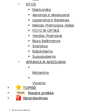
KITOS
Elektronika
Apranga ir aksesuarai
Lagaminai ir Rankinės
Menas, Pramogos, Hobis
FOTO IR OPTIKA
Verslas, Pramonė
Biuro Reikmenys
Statybos
Rūkantiems
Suaugusiems
APRANGA IR AKSESUARAI
Moterims
Vyrams
TOP100
Naujos prekės
Išpardavimas
Pagrindinis