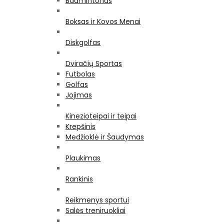
Badmintonas
Boksas ir Kovos Menai
Diskgolfas
Dviračių Sportas
Futbolas
Golfas
Jojimas
Kinezioteipai ir teipai
Krepšinis
Medžioklė ir Šaudymas
Plaukimas
Rankinis
Reikmenys sportui
Salės treniruokliai