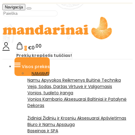
Navigacija
00
€0
0
Prekių krepšelis tuščias!
Visos prekės
NAMAMS
Namų Apyvokos Reikmenys
Buitinė Technika
Veja, Sodas, Daržas
Virtuvė ir Valgomasis
Vonios, tualeto įranga
Vonios Kambario Aksesuarai
Baltiniai ir Patalynė
Dekoras
Židiniai
Židinių ir Krosnių Aksesuarai
Apšvietimas
Biuro ir Namų Apsauga
Baseinas ir SPA