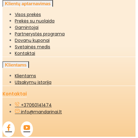
Klientų aptarnavimas
Visos prekės
Prekės su nuolaida
Gamintojai
Partnerystės programa
Dovanų kuponai
Svetainės medis
Kontaktai
Klientams
Klientams
Užsakymų istorija
Kontaktai
+37060141474
info@mandarinai.lt