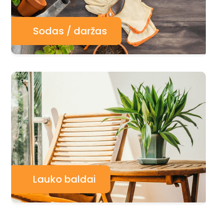
Sodas / daržas
Lauko baldai