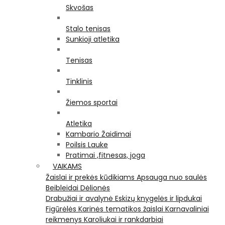
Skvošas
Stalo tenisas
Sunkioji atletika
Tenisas
Tinklinis
Žiemos sportai
Atletika
Kambario Žaidimai
Poilsis Lauke
Pratimai ,fitnesas, joga
VAIKAMS
Žaislai ir prekės kūdikiams
Apsauga nuo saulės
Beibleidai
Dėlionės
Drabužiai ir avalynė
Eskizų knygelės ir lipdukai
Figūrėlės
Karinės tematikos žaislai
Karnavaliniai
reikmenys
Karoliukai ir rankdarbiai