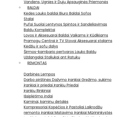
Vandens, Ugnies ir Dujų Apsauginės Priemonės
BALDAI
Kėdės
Lauko baldai
Biuro Baldai
Sofos
Stalai
Pufai
Suolai
Lentynos
Spintos ir Sandėliavimas
Baldų Komplektai
Lovos ir Aksesuarai
Baldai Vaikams ir Kūdikiams
Pramogų Centrai ir TV Stovai
Aksesuarai stalams
Kėdžių ir sofų dalys
Širmos-kambario pertvaros
Lauko Baldų
Uždangalai
Staliukai ant Ratukų
REMONTAS
Darbinės Lempos
Darbo pirštinės
Dažymo Įrankiai
Gręžimo, sukimo
įrankiai ir priedai
Įrankių Priedai
Įrankių Rinkiniai
Išsiplėtimo indai
Kaminai, kaminų detalės
Kompresoriai
Kopėčios ir Pastoliai
Laikrodžių
remonto įrankiai
Matavimo Įrankiai
Mūrininkystės