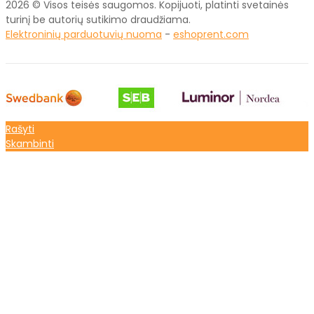
2026 © Visos teisės saugomos. Kopijuoti, platinti svetainės
turinį be autorių sutikimo draudžiama.
Elektroninių parduotuvių nuoma
-
eshoprent.com
Rašyti
Skambinti