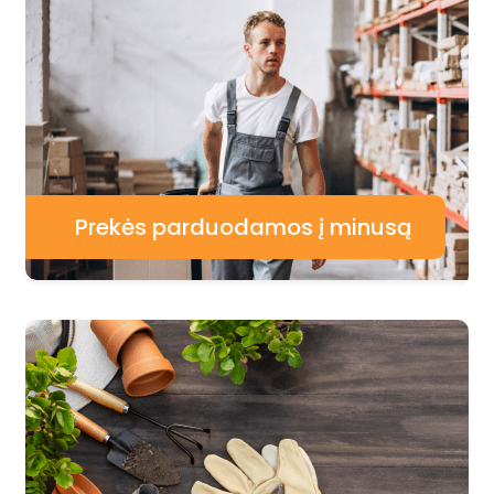
Prekės parduodamos į minusą