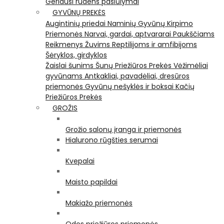
Geriausi rudens pasiūlymai
GYVŪNŲ PREKĖS
Augintinių priedai
Naminių Gyvūnų Kirpimo
Priemonės
Narvai, gardai, aptvararai
Paukščiams
Reikmenys Žuvims
Reptilijoms ir amfibijoms
Šėryklos, girdyklos
Žaislai šunims
Šunų Priežiūros Prekės
Vėžimėliai
gyvūnams
Antkakliai, pavadėliai, dresūros
priemonės
Gyvūnų nešyklės ir boksai
Kačių
Priežiūros Prekės
GROŽIS
Grožio salonų įranga ir priemonės
Hialurono rūgšties serumai
Kvepalai
Maisto papildai
Makiažo priemonės