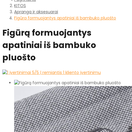
KITOS
Apranga ir aksesuarai
Figūrą formuojantys apatiniai iš bambuko pluošto
Figūrą formuojantys
apatiniai iš bambuko
pluošto
5
/5 | remiantis
1
kliento įvertinimu