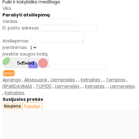
Puiki ir kokybiška medžiaga
Vika
Parašyti atsiliepimą
Vardas:
El. pašto adresas:
Atsiliepimas:
Įvertinimas:
Įveskite saugos kodą:
Rašyti
Apranga
,
Aksesuarai
,
Liemenėlės
,
,
Kelnaitės
,
,
Tamprės
,
IŠPARDAVIMAS
,
TOP100
,
Liemenėlės
,
,
Kelnaitės
,
,
Liemenėlės,
,
Kelnaitės,
Susijusios prekės
Naujiena
Populiari