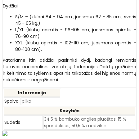
Dydžiai:
S/M – (klubai 84 - 94 cm., juosmuo 62 - 85 cm., svoris
45 - 65 kg.)
L/XL (klubų apimtis - 96-105 cm, juosmens apimtis -
76-90 cm).
XXL (klubų apimtis - 102-110 cm, juosmens apimtis -
80-100 cm).
Patariame itin atidžiai pasirinkti dydį, kadangi remiantis
Lietuvos nacionalinės vartotojų federacijos Daiktų gražinimo
ir keitinimo taisyklėmis apatinis trikotažas dėl higienos normų
nekeičiami ir negrąžinami.
Informacija
Spalva
pilka
Savybės
34,5 % bambuko anglies pluoštas, 15 %
Sudėtis
spandeksas, 50,5 % medvilnė.