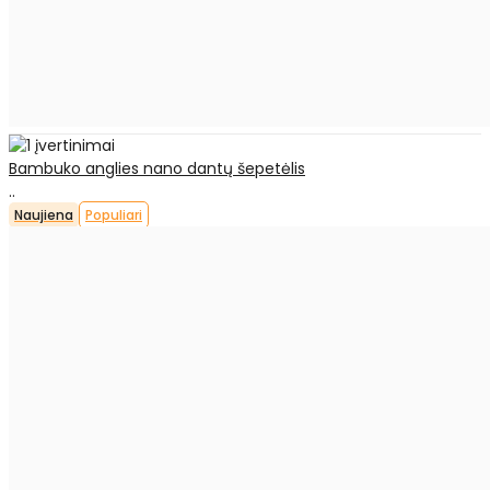
Bambuko anglies nano dantų šepetėlis
..
Naujiena
Populiari