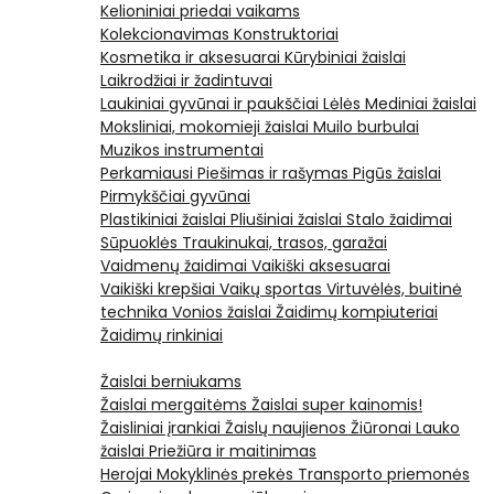
Kelioniniai priedai vaikams
Kolekcionavimas
Konstruktoriai
Kosmetika ir aksesuarai
Kūrybiniai žaislai
Laikrodžiai ir žadintuvai
Laukiniai gyvūnai ir paukščiai
Lėlės
Mediniai žaislai
Moksliniai, mokomieji žaislai
Muilo burbulai
Muzikos instrumentai
Perkamiausi
Piešimas ir rašymas
Pigūs žaislai
Pirmykščiai gyvūnai
Plastikiniai žaislai
Pliušiniai žaislai
Stalo žaidimai
Sūpuoklės
Traukinukai, trasos, garažai
Vaidmenų žaidimai
Vaikiški aksesuarai
Vaikiški krepšiai
Vaikų sportas
Virtuvėlės, buitinė
technika
Vonios žaislai
Žaidimų kompiuteriai
Žaidimų rinkiniai
Žaislai berniukams
Žaislai mergaitėms
Žaislai super kainomis!
Žaisliniai įrankiai
Žaislų naujienos
Žiūronai
Lauko
žaislai
Priežiūra ir maitinimas
Herojai
Mokyklinės prekės
Transporto priemonės