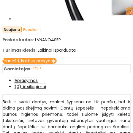
Naujiena
Populiari
Prekės kodas:
LVNANO4SEP
Turimas kiekis:
Laikinai išparduota
Pranešti, kai bus prekyboje
Gamintojas:
*EU*
Aprašymas
(0) Atsiliepimai
Balti ir sveiki dantys, maloni šypsena ne tik puošia, bet ir
didina pasitikėjimą savimi! Dantų šepetėlis – nepakeičiama
burnos higienos priemonė, todėl siūlome įsigyti keleto
tūkstančių Lietuvos gyventojų išbandytus ypatingus nano
dantų šepetėlius su bambuko anglimi padengtais šereliais.
Tai naujos kartos minkšti dantų šepetėliai su nano