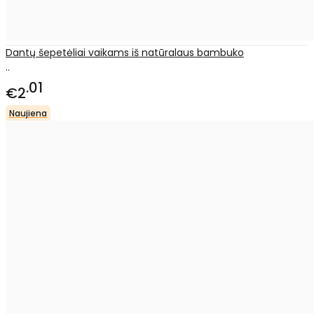
Dantų šepetėliai vaikams iš natūralaus bambuko
..
01
€2
Naujiena