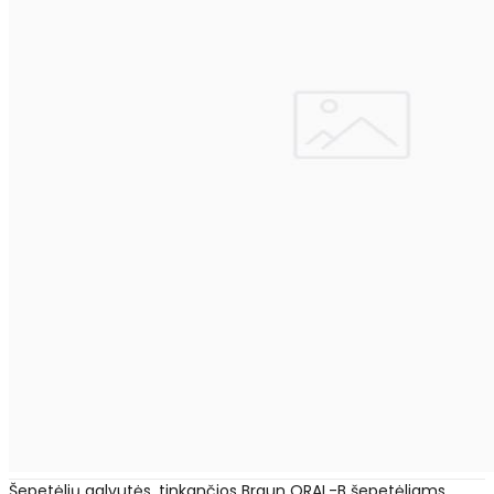
Šepetėlių galvutės, tinkančios Braun ORAL-B šepetėliams