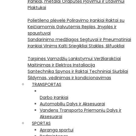
Įrankiai, metalai
Orapūtės
Pjovimui ir Litavimui
Plaktukai
Polietileno plėvelė
Poliravimo Įrankiai
Raktai su
Keičiamomis Galvutėmis
Replės, žnyplės ir
spaustuvai
Sandarinimo medžiagos
Segtuvai ir Pneumatiniai
Įrankiai Vinims Kalti
Sriegikliai
Staklės, šlifuokliai
Tarpinės
Vamzdžių Lankstymui
Veržliarakčiai
Maitinimas ir Elektros Instaliacija
Santechnika
Spynos ir Raktai
Techniniai Siurbliai
Šildymas, vėdinimas ir kondicionavimas
TRANSPORTAS
Darbo Įrankiai
Automobilių Dalys ir Aksesuarai
Vandens Transporto Priemonių Dalys ir
Aksesuarai
SPORTAS
Apranga sportui