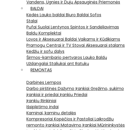
Vandens, Ugnies ir Dujų Apsauginės Priemonės
BALDAI
Kėdės
Lauko baldai
Biuro Baldai
Sofos
Stalai
Pufai
Suolai
Lentynos
Spintos ir Sandėliavimas
Baldų Komplektai
Lovos ir Aksesuarai
Baldai Vaikams ir Kūdikiams
Pramogų Centrai ir TV Stovai
Aksesuarai stalams
Kėdžių ir sofų dalys
Širmos-kambario pertvaros
Lauko Baldų
Uždangalai
Staliukai ant Ratukų
REMONTAS
Darbinės Lempos
Darbo pirštinės
Dažymo Įrankiai
Gręžimo, sukimo
įrankiai ir priedai
Įrankių Priedai
Įrankių Rinkiniai
Išsiplėtimo indai
Kaminai, kaminų detalės
Kompresoriai
Kopėčios ir Pastoliai
Laikrodžių
remonto įrankiai
Matavimo Įrankiai
Mūrininkystės