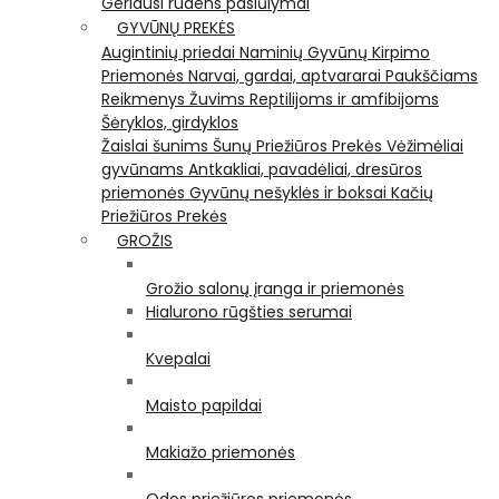
Geriausi rudens pasiūlymai
GYVŪNŲ PREKĖS
Augintinių priedai
Naminių Gyvūnų Kirpimo
Priemonės
Narvai, gardai, aptvararai
Paukščiams
Reikmenys Žuvims
Reptilijoms ir amfibijoms
Šėryklos, girdyklos
Žaislai šunims
Šunų Priežiūros Prekės
Vėžimėliai
gyvūnams
Antkakliai, pavadėliai, dresūros
priemonės
Gyvūnų nešyklės ir boksai
Kačių
Priežiūros Prekės
GROŽIS
Grožio salonų įranga ir priemonės
Hialurono rūgšties serumai
Kvepalai
Maisto papildai
Makiažo priemonės