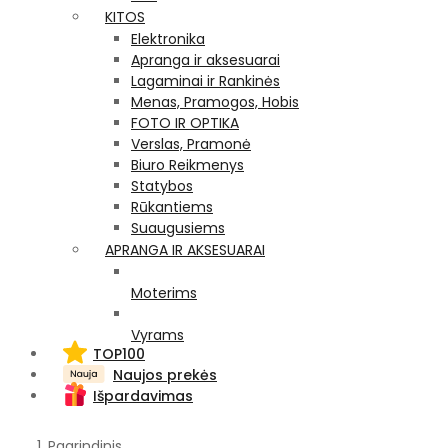
KITOS
Elektronika
Apranga ir aksesuarai
Lagaminai ir Rankinės
Menas, Pramogos, Hobis
FOTO IR OPTIKA
Verslas, Pramonė
Biuro Reikmenys
Statybos
Rūkantiems
Suaugusiems
APRANGA IR AKSESUARAI
Moterims
Vyrams
TOP100
Naujos prekės
Išpardavimas
Pagrindinis