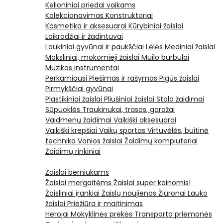
Kelioniniai priedai vaikams
Kolekcionavimas
Konstruktoriai
Kosmetika ir aksesuarai
Kūrybiniai žaislai
Laikrodžiai ir žadintuvai
Laukiniai gyvūnai ir paukščiai
Lėlės
Mediniai žaislai
Moksliniai, mokomieji žaislai
Muilo burbulai
Muzikos instrumentai
Perkamiausi
Piešimas ir rašymas
Pigūs žaislai
Pirmykščiai gyvūnai
Plastikiniai žaislai
Pliušiniai žaislai
Stalo žaidimai
Sūpuoklės
Traukinukai, trasos, garažai
Vaidmenų žaidimai
Vaikiški aksesuarai
Vaikiški krepšiai
Vaikų sportas
Virtuvėlės, buitinė
technika
Vonios žaislai
Žaidimų kompiuteriai
Žaidimų rinkiniai
Žaislai berniukams
Žaislai mergaitėms
Žaislai super kainomis!
Žaisliniai įrankiai
Žaislų naujienos
Žiūronai
Lauko
žaislai
Priežiūra ir maitinimas
Herojai
Mokyklinės prekės
Transporto priemonės