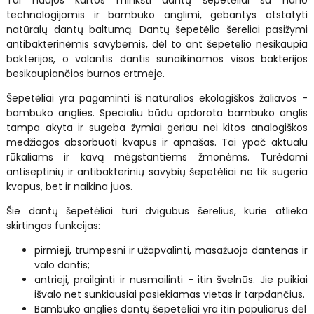
technologijomis ir bambuko anglimi, gebantys atstatyti
natūralų dantų baltumą. Dantų šepetėlio šereliai pasižymi
antibakterinėmis savybėmis, dėl to ant šepetėlio nesikaupia
bakterijos, o valantis dantis sunaikinamos visos bakterijos
besikaupiančios burnos ertmėje.
Šepetėliai yra pagaminti iš natūralios ekologiškos žaliavos -
bambuko anglies. Specialiu būdu apdorota bambuko anglis
tampa akyta ir sugeba žymiai geriau nei kitos analogiškos
medžiagos absorbuoti kvapus ir apnašas. Tai ypač aktualu
rūkaliams ir kavą mėgstantiems žmonėms. Turėdami
antiseptinių ir antibakterinių savybių šepetėliai ne tik sugeria
kvapus, bet ir naikina juos.
Šie dantų šepetėliai turi dvigubus šerelius, kurie atlieka
skirtingas funkcijas:
pirmieji, trumpesni ir užapvalinti, masažuoja dantenas ir
valo dantis;
antrieji, prailginti ir nusmailinti - itin švelnūs. Jie puikiai
išvalo net sunkiausiai pasiekiamas vietas ir tarpdančius.
Bambuko anglies dantų šepetėliai yra itin populiarūs dėl