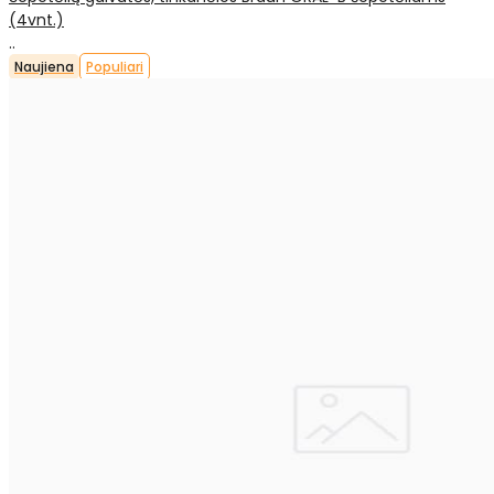
(4vnt.)
..
Naujiena
Populiari