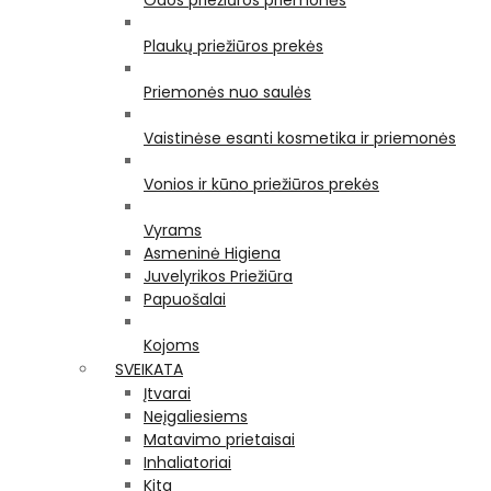
Odos priežiūros priemonės
Plaukų priežiūros prekės
Priemonės nuo saulės
Vaistinėse esanti kosmetika ir priemonės
Vonios ir kūno priežiūros prekės
Vyrams
Asmeninė Higiena
Juvelyrikos Priežiūra
Papuošalai
Kojoms
SVEIKATA
Įtvarai
Neįgaliesiems
Matavimo prietaisai
Inhaliatoriai
Kita