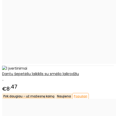
Dantų šepetėlių laikiklis su smėlio laikrodžiu
..
47
€8
Pirk daugiau - už mažesnę kainą
Naujiena
Populiari