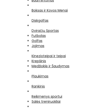
Badmintonas
Boksas ir Kovos Menai
Diskgolfas
Dviračių Sportas
Futbolas
Golfas
Jojimas
Kinezioteipai ir teipai
Krepšinis
Medžioklė ir Šaudymas
Plaukimas
Rankinis
Reikmenys sportui
Salės treniruokliai