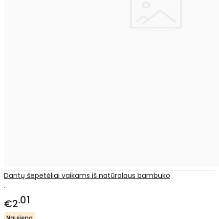
Dantų šepetėliai vaikams iš natūralaus bambuko
..
01
€2
Naujiena