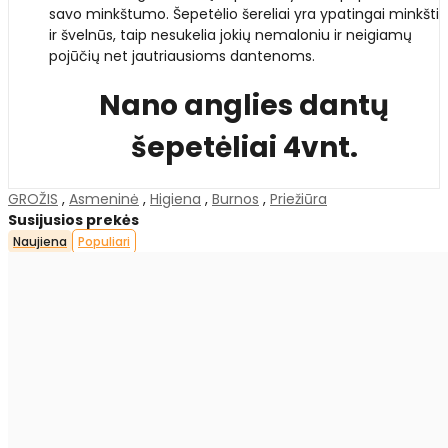
savo minkštumo. Šepetėlio šereliai yra ypatingai minkšti
ir švelnūs, taip nesukelia jokių nemaloniu ir neigiamų
pojūčių net jautriausioms dantenoms.
Nano anglies dantų
šepetėliai 4vnt.
GROŽIS
,
Asmeninė
,
Higiena
,
Burnos
,
Priežiūra
Susijusios prekės
Naujiena
Populiari