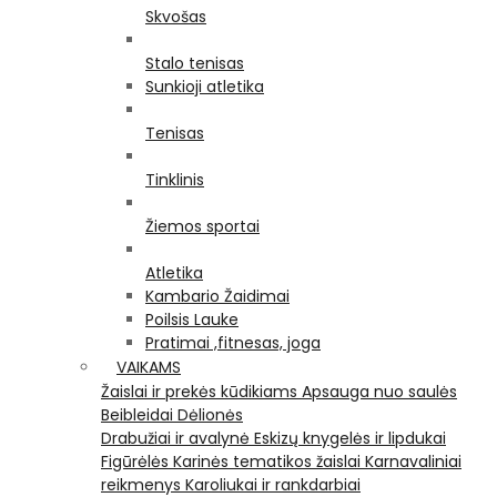
Skvošas
Stalo tenisas
Sunkioji atletika
Tenisas
Tinklinis
Žiemos sportai
Atletika
Kambario Žaidimai
Poilsis Lauke
Pratimai ,fitnesas, joga
VAIKAMS
Žaislai ir prekės kūdikiams
Apsauga nuo saulės
Beibleidai
Dėlionės
Drabužiai ir avalynė
Eskizų knygelės ir lipdukai
Figūrėlės
Karinės tematikos žaislai
Karnavaliniai
reikmenys
Karoliukai ir rankdarbiai