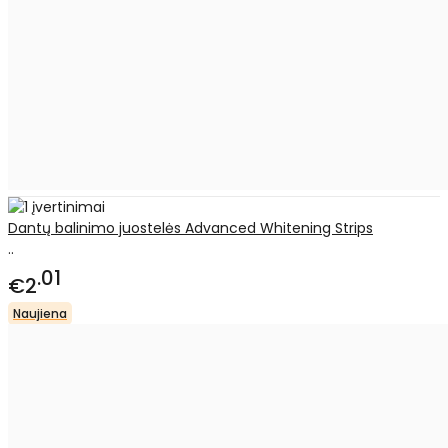
Dantų balinimo juostelės Advanced Whitening Strips
..
01
€2
Naujiena