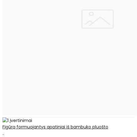
Figūrą formuojantys apatiniai iš bambuko pluošto
..