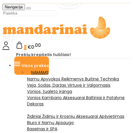
Navigacija
00
€0
0
Prekių krepšelis tuščias!
Visos prekės
NAMAMS
Namų Apyvokos Reikmenys
Buitinė Technika
Veja, Sodas, Daržas
Virtuvė ir Valgomasis
Vonios, tualeto įranga
Vonios Kambario Aksesuarai
Baltiniai ir Patalynė
Dekoras
Židiniai
Židinių ir Krosnių Aksesuarai
Apšvietimas
Biuro ir Namų Apsauga
Baseinas ir SPA