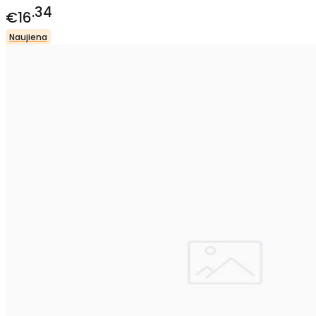
34
€16
Naujiena