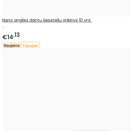
Nano anglies dantų šepetėlių rinkinys 10 vnt.
..
13
€14
Naujiena
Populiari