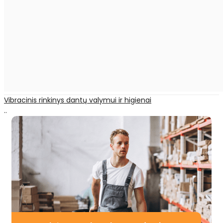
Vibracinis rinkinys dantų valymui ir higienai
..