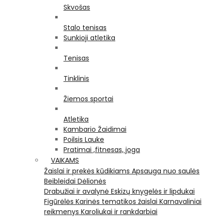
Skvošas
Stalo tenisas
Sunkioji atletika
Tenisas
Tinklinis
Žiemos sportai
Atletika
Kambario Žaidimai
Poilsis Lauke
Pratimai ,fitnesas, joga
VAIKAMS
Žaislai ir prekės kūdikiams
Apsauga nuo saulės
Beibleidai
Dėlionės
Drabužiai ir avalynė
Eskizų knygelės ir lipdukai
Figūrėlės
Karinės tematikos žaislai
Karnavaliniai
reikmenys
Karoliukai ir rankdarbiai