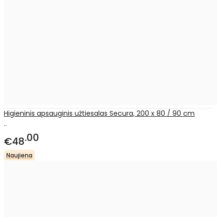
Higieninis apsauginis užtiesalas Secura, 200 x 80 / 90 cm
..
00
€48
Naujiena