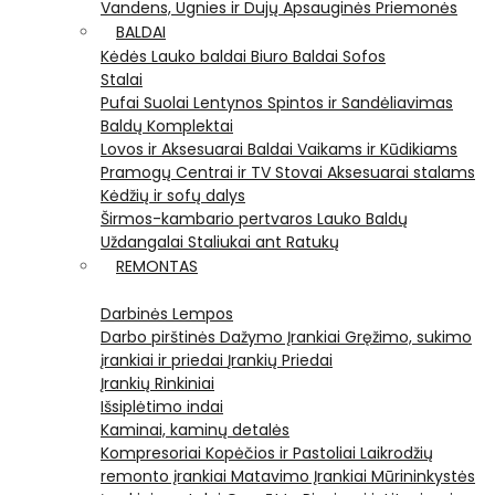
Vandens, Ugnies ir Dujų Apsauginės Priemonės
BALDAI
Kėdės
Lauko baldai
Biuro Baldai
Sofos
Stalai
Pufai
Suolai
Lentynos
Spintos ir Sandėliavimas
Baldų Komplektai
Lovos ir Aksesuarai
Baldai Vaikams ir Kūdikiams
Pramogų Centrai ir TV Stovai
Aksesuarai stalams
Kėdžių ir sofų dalys
Širmos-kambario pertvaros
Lauko Baldų
Uždangalai
Staliukai ant Ratukų
REMONTAS
Darbinės Lempos
Darbo pirštinės
Dažymo Įrankiai
Gręžimo, sukimo
įrankiai ir priedai
Įrankių Priedai
Įrankių Rinkiniai
Išsiplėtimo indai
Kaminai, kaminų detalės
Kompresoriai
Kopėčios ir Pastoliai
Laikrodžių
remonto įrankiai
Matavimo Įrankiai
Mūrininkystės