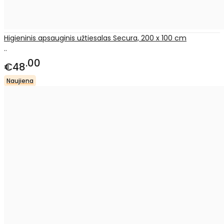
Higieninis apsauginis užtiesalas Secura, 200 x 100 cm
..
00
€48
Naujiena