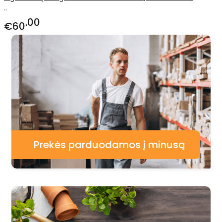
..
00
€60
Prekės parduodamos į minusą