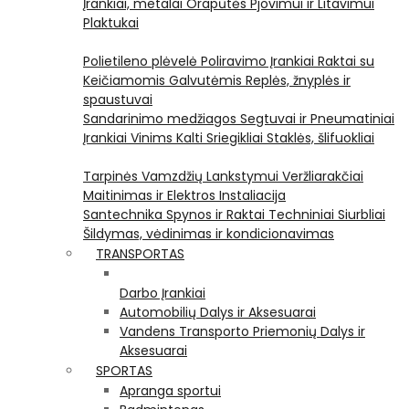
Įrankiai, metalai
Orapūtės
Pjovimui ir Litavimui
Plaktukai
Polietileno plėvelė
Poliravimo Įrankiai
Raktai su
Keičiamomis Galvutėmis
Replės, žnyplės ir
spaustuvai
Sandarinimo medžiagos
Segtuvai ir Pneumatiniai
Įrankiai Vinims Kalti
Sriegikliai
Staklės, šlifuokliai
Tarpinės
Vamzdžių Lankstymui
Veržliarakčiai
Maitinimas ir Elektros Instaliacija
Santechnika
Spynos ir Raktai
Techniniai Siurbliai
Šildymas, vėdinimas ir kondicionavimas
TRANSPORTAS
Darbo Įrankiai
Automobilių Dalys ir Aksesuarai
Vandens Transporto Priemonių Dalys ir
Aksesuarai
SPORTAS
Apranga sportui