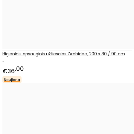
Higieninis apsauginis užtiesalas Orchidee, 200 x 80 / 90 cm
..
00
€36
Naujiena