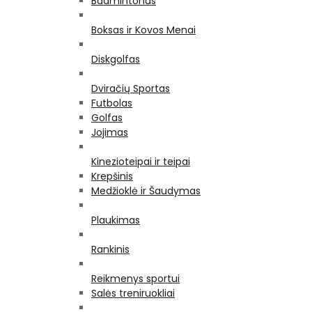
Badmintonas
Boksas ir Kovos Menai
Diskgolfas
Dviračių Sportas
Futbolas
Golfas
Jojimas
Kinezioteipai ir teipai
Krepšinis
Medžioklė ir Šaudymas
Plaukimas
Rankinis
Reikmenys sportui
Salės treniruokliai