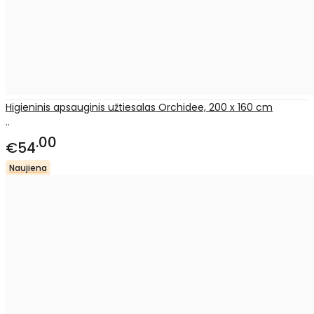
Higieninis apsauginis užtiesalas Orchidee, 200 x 160 cm
..
00
€54
Naujiena