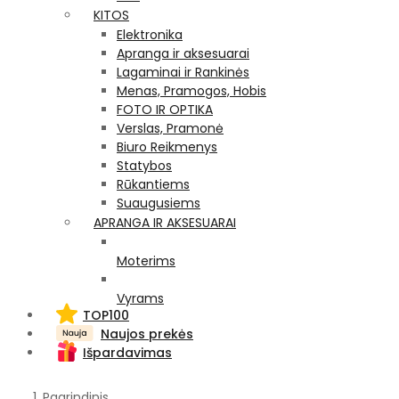
KITOS
Elektronika
Apranga ir aksesuarai
Lagaminai ir Rankinės
Menas, Pramogos, Hobis
FOTO IR OPTIKA
Verslas, Pramonė
Biuro Reikmenys
Statybos
Rūkantiems
Suaugusiems
APRANGA IR AKSESUARAI
Moterims
Vyrams
TOP100
Naujos prekės
Išpardavimas
Pagrindinis