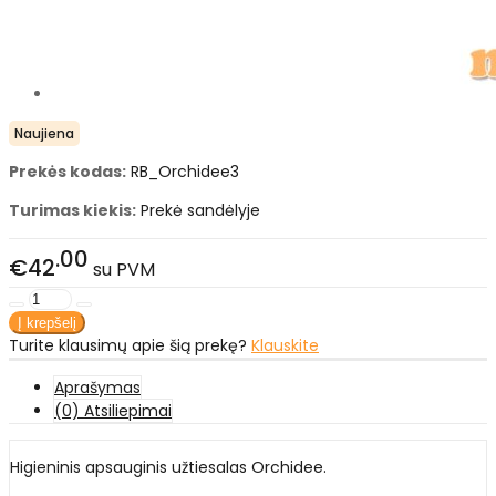
Naujiena
Prekės kodas:
RB_Orchidee3
Turimas kiekis:
Prekė sandėlyje
00
€42
su PVM
Turite klausimų apie šią prekę?
Klauskite
Aprašymas
(0) Atsiliepimai
Higieninis apsauginis užtiesalas Orchidee.