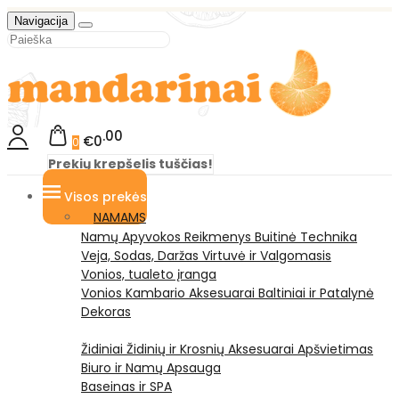
Navigacija
00
€0
0
Prekių krepšelis tuščias!
Visos prekės
NAMAMS
Namų Apyvokos Reikmenys
Buitinė Technika
Veja, Sodas, Daržas
Virtuvė ir Valgomasis
Vonios, tualeto įranga
Vonios Kambario Aksesuarai
Baltiniai ir Patalynė
Dekoras
Židiniai
Židinių ir Krosnių Aksesuarai
Apšvietimas
Biuro ir Namų Apsauga
Baseinas ir SPA