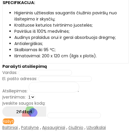
SPECIFIKACIJA:
Higieninis užtiesalas saugantis čiužinio paviršių nuo
išsitepimo ir skysčių;
Kraštuose keturios tvirtinimo juostelės;
Paviršius iš 100% medvilnės;
Audinys pralaidus orui ir gerai absorbuoja drėgmę;
Antialergiškas;
Skalbiamas iki 95 ºC;
Išmatavimai: 200 x 120 cm (ilgis x plotis).
Parašyti atsiliepimą
Vardas:
El. pašto adresas:
Atsiliepimas:
Įvertinimas:
Įveskite saugos kodą:
Rašyti
Baltiniai
,
Patalynė
,
Apsauginiai
,
čiužinio
,
Užvalkalai