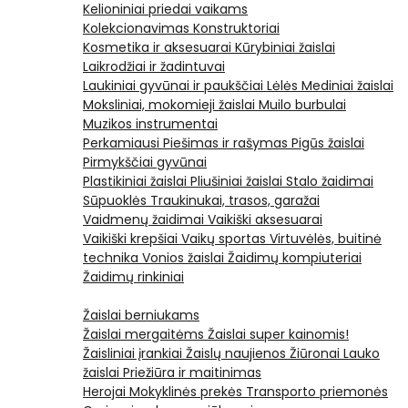
Kelioniniai priedai vaikams
Kolekcionavimas
Konstruktoriai
Kosmetika ir aksesuarai
Kūrybiniai žaislai
Laikrodžiai ir žadintuvai
Laukiniai gyvūnai ir paukščiai
Lėlės
Mediniai žaislai
Moksliniai, mokomieji žaislai
Muilo burbulai
Muzikos instrumentai
Perkamiausi
Piešimas ir rašymas
Pigūs žaislai
Pirmykščiai gyvūnai
Plastikiniai žaislai
Pliušiniai žaislai
Stalo žaidimai
Sūpuoklės
Traukinukai, trasos, garažai
Vaidmenų žaidimai
Vaikiški aksesuarai
Vaikiški krepšiai
Vaikų sportas
Virtuvėlės, buitinė
technika
Vonios žaislai
Žaidimų kompiuteriai
Žaidimų rinkiniai
Žaislai berniukams
Žaislai mergaitėms
Žaislai super kainomis!
Žaisliniai įrankiai
Žaislų naujienos
Žiūronai
Lauko
žaislai
Priežiūra ir maitinimas
Herojai
Mokyklinės prekės
Transporto priemonės