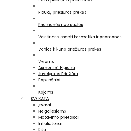
Odos priežiūros priemonės
Plaukų priežiūros prekės
Priemonės nuo saulės
Vaistinėse esanti kosmetika ir priemonės
Vonios ir kūno priežiūros prekės
Vyrams
Asmeninė Higiena
Juvelyrikos Priežiūra
Papuošalai
Kojoms
SVEIKATA
Įtvarai
Neįgaliesiems
Matavimo prietaisai
Inhaliatoriai
Kita