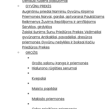
Geriausi rudens pasiūlymai
GYVŪNŲ PREKĖS
Augintinių priedai
Naminių Gyvūnų Kirpimo
Priemonės
Narvai, gardai, aptvararai
Paukščiams
Reikmenys Žuvims
Reptilijoms ir amfibijoms
Šėryklos, girdyklos
Žaislai šunims
Šunų Priežiūros Prekės
Vėžimėliai
gyvūnams
Antkakliai, pavadėliai, dresūros
priemonės
Gyvūnų nešyklės ir boksai
Kačių
Priežiūros Prekės
GROŽIS
Grožio salonų įranga ir priemonės
Hialurono rūgšties serumai
Kvepalai
Maisto papildai
Makiažo priemonės