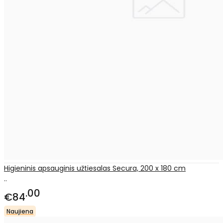
Higieninis apsauginis užtiesalas Secura, 200 x 180 cm
..
00
€84
Naujiena