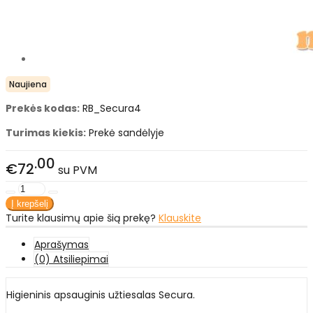
Naujiena
Prekės kodas:
RB_Secura4
Turimas kiekis:
Prekė sandėlyje
00
€72
su PVM
Turite klausimų apie šią prekę?
Klauskite
Aprašymas
(0) Atsiliepimai
Higieninis apsauginis užtiesalas Secura.