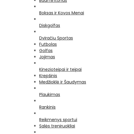
Badmintonas
Boksas ir Kovos Menai
Diskgolfas
Dviračių Sportas
Futbolas
Golfas
Jojimas
Kinezioteipai ir teipai
Krepšinis
Medžioklė ir Šaudymas
Plaukimas
Rankinis
Reikmenys sportui
Salės treniruokliai