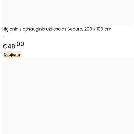
Higieninis apsauginis užtiesalas Secura, 200 x 100 cm
..
00
€48
Naujiena