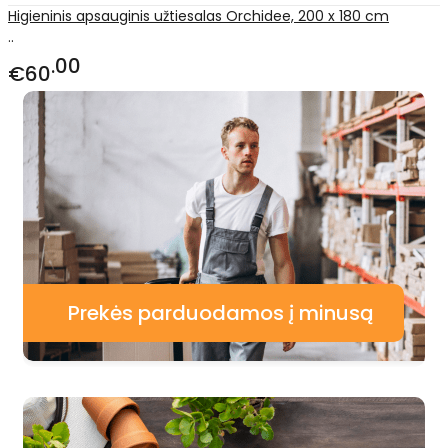
Higieninis apsauginis užtiesalas Orchidee, 200 x 180 cm
..
00
€60
Prekės parduodamos į minusą