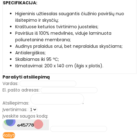
SPECIFIKACIJA:
Higieninis užtiesalas saugantis čiužinio paviršių nuo
išsitepimo ir skysčių;
Kraštuose keturios tvirtinimo juostelės;
Paviršius iš 100% medvilnės, viduje laminuota
poliuretaninė membrana;
Audinys pralaidus orui, bet nepralaidus skysčiams;
Antialergiškas;
Skalbiamas iki 95 ºC;
Išmatavimai: 200 x 140 cm (ilgis x plotis).
Parašyti atsiliepimą
Vardas:
El. pašto adresas:
Atsiliepimas:
Įvertinimas:
Įveskite saugos kodą:
Rašyti