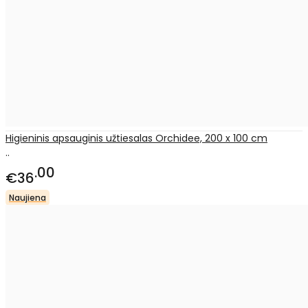
Higieninis apsauginis užtiesalas Orchidee, 200 x 100 cm
..
00
€36
Naujiena