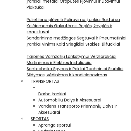
Įrankiai, metalai
Orapūtės
Pjovimui ir Litavimui
Plaktukai
Polietileno plėvelė
Poliravimo Įrankiai
Raktai su
Keičiamomis Galvutėmis
Replės, žnyplės ir
spaustuvai
Sandarinimo medžiagos
Segtuvai ir Pneumatiniai
Įrankiai Vinims Kalti
Sriegikliai
Staklės, šlifuokliai
Tarpinės
Vamzdžių Lankstymui
Veržliarakčiai
Maitinimas ir Elektros Instaliacija
Santechnika
Spynos ir Raktai
Techniniai Siurbliai
Šildymas, vėdinimas ir kondicionavimas
TRANSPORTAS
Darbo Įrankiai
Automobilių Dalys ir Aksesuarai
Vandens Transporto Priemonių Dalys ir
Aksesuarai
SPORTAS
Apranga sportui