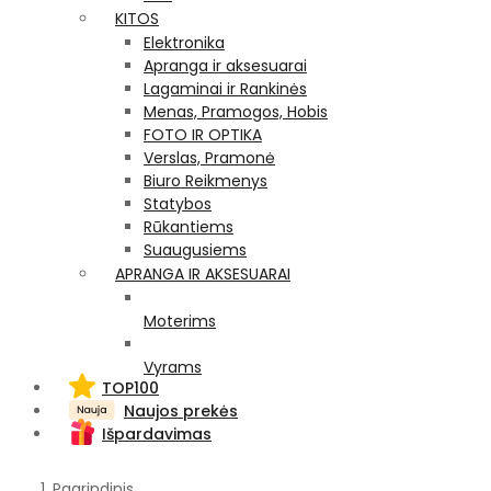
KITOS
Elektronika
Apranga ir aksesuarai
Lagaminai ir Rankinės
Menas, Pramogos, Hobis
FOTO IR OPTIKA
Verslas, Pramonė
Biuro Reikmenys
Statybos
Rūkantiems
Suaugusiems
APRANGA IR AKSESUARAI
Moterims
Vyrams
TOP100
Naujos prekės
Išpardavimas
Pagrindinis