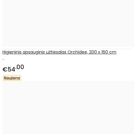
Higieninis apsauginis užtiesalas Orchidee, 200 x 160 cm
..
00
€54
Naujiena