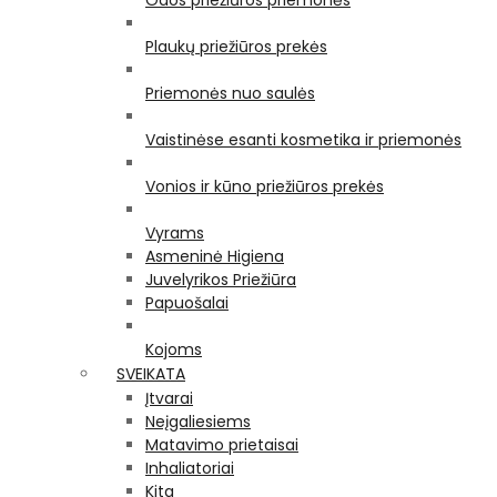
Odos priežiūros priemonės
Plaukų priežiūros prekės
Priemonės nuo saulės
Vaistinėse esanti kosmetika ir priemonės
Vonios ir kūno priežiūros prekės
Vyrams
Asmeninė Higiena
Juvelyrikos Priežiūra
Papuošalai
Kojoms
SVEIKATA
Įtvarai
Neįgaliesiems
Matavimo prietaisai
Inhaliatoriai
Kita