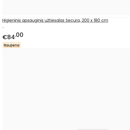
Higieninis apsauginis užtiesalas Secura, 200 x 180 cm
..
00
€84
Naujiena