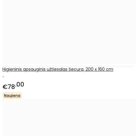
Higieninis apsauginis užtiesalas Secura, 200 x 160 cm
..
00
€78
Naujiena