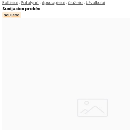
Baltiniai
,
Patalynė
,
Apsauginiai
,
čiužinio
,
Užvalkalai
Susijusios prekės
Naujiena