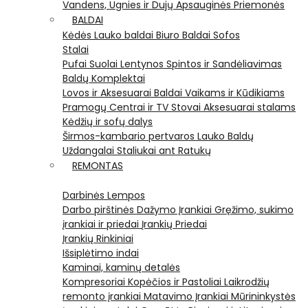
Vandens, Ugnies ir Dujų Apsauginės Priemonės
BALDAI
Kėdės
Lauko baldai
Biuro Baldai
Sofos
Stalai
Pufai
Suolai
Lentynos
Spintos ir Sandėliavimas
Baldų Komplektai
Lovos ir Aksesuarai
Baldai Vaikams ir Kūdikiams
Pramogų Centrai ir TV Stovai
Aksesuarai stalams
Kėdžių ir sofų dalys
Širmos-kambario pertvaros
Lauko Baldų
Uždangalai
Staliukai ant Ratukų
REMONTAS
Darbinės Lempos
Darbo pirštinės
Dažymo Įrankiai
Gręžimo, sukimo
įrankiai ir priedai
Įrankių Priedai
Įrankių Rinkiniai
Išsiplėtimo indai
Kaminai, kaminų detalės
Kompresoriai
Kopėčios ir Pastoliai
Laikrodžių
remonto įrankiai
Matavimo Įrankiai
Mūrininkystės