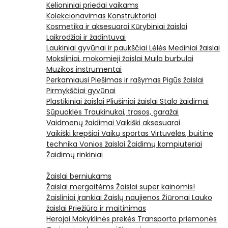
Kelioniniai priedai vaikams
Kolekcionavimas
Konstruktoriai
Kosmetika ir aksesuarai
Kūrybiniai žaislai
Laikrodžiai ir žadintuvai
Laukiniai gyvūnai ir paukščiai
Lėlės
Mediniai žaislai
Moksliniai, mokomieji žaislai
Muilo burbulai
Muzikos instrumentai
Perkamiausi
Piešimas ir rašymas
Pigūs žaislai
Pirmykščiai gyvūnai
Plastikiniai žaislai
Pliušiniai žaislai
Stalo žaidimai
Sūpuoklės
Traukinukai, trasos, garažai
Vaidmenų žaidimai
Vaikiški aksesuarai
Vaikiški krepšiai
Vaikų sportas
Virtuvėlės, buitinė
technika
Vonios žaislai
Žaidimų kompiuteriai
Žaidimų rinkiniai
Žaislai berniukams
Žaislai mergaitėms
Žaislai super kainomis!
Žaisliniai įrankiai
Žaislų naujienos
Žiūronai
Lauko
žaislai
Priežiūra ir maitinimas
Herojai
Mokyklinės prekės
Transporto priemonės