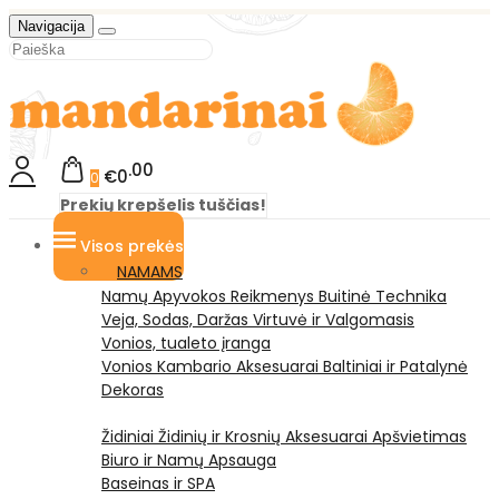
Navigacija
00
€0
0
Prekių krepšelis tuščias!
Visos prekės
NAMAMS
Namų Apyvokos Reikmenys
Buitinė Technika
Veja, Sodas, Daržas
Virtuvė ir Valgomasis
Vonios, tualeto įranga
Vonios Kambario Aksesuarai
Baltiniai ir Patalynė
Dekoras
Židiniai
Židinių ir Krosnių Aksesuarai
Apšvietimas
Biuro ir Namų Apsauga
Baseinas ir SPA