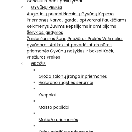
Geriausi rudens pasiūlymai
GYVŪNŲ PREKĖS
Augintinių priedai
Naminių Gyvūnų Kirpimo
Priemonės
Narvai, gardai, aptvararai
Paukščiams
Reikmenys Žuvims
Reptilijoms ir amfibijoms
Šėryklos, girdyklos
Žaislai šunims
Šunų Priežiūros Prekės
Vėžimėliai
gyvūnams
Antkakliai, pavadėliai, dresūros
priemonės
Gyvūnų nešyklės ir boksai
Kačių
Priežiūros Prekės
GROŽIS
Grožio salonų įranga ir priemonės
Hialurono rūgšties serumai
Kvepalai
Maisto papildai
Makiažo priemonės