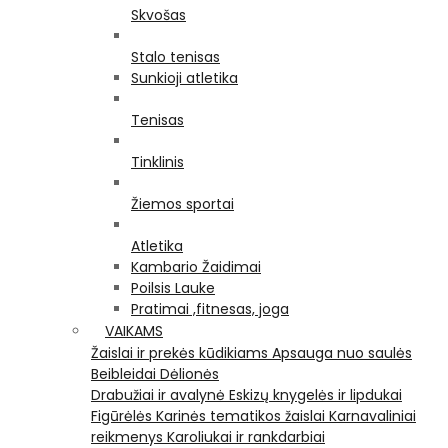
Skvošas
Stalo tenisas
Sunkioji atletika
Tenisas
Tinklinis
Žiemos sportai
Atletika
Kambario Žaidimai
Poilsis Lauke
Pratimai ,fitnesas, joga
VAIKAMS
Žaislai ir prekės kūdikiams
Apsauga nuo saulės
Beibleidai
Dėlionės
Drabužiai ir avalynė
Eskizų knygelės ir lipdukai
Figūrėlės
Karinės tematikos žaislai
Karnavaliniai
reikmenys
Karoliukai ir rankdarbiai