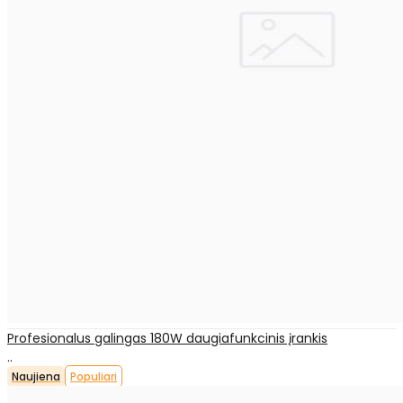
Profesionalus galingas 180W daugiafunkcinis įrankis
..
Naujiena
Populiari