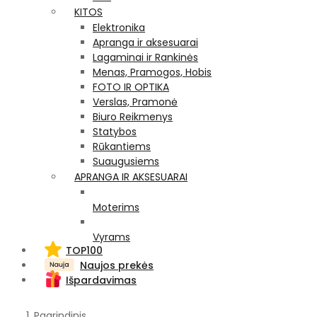
KITOS
Elektronika
Apranga ir aksesuarai
Lagaminai ir Rankinės
Menas, Pramogos, Hobis
FOTO IR OPTIKA
Verslas, Pramonė
Biuro Reikmenys
Statybos
Rūkantiems
Suaugusiems
APRANGA IR AKSESUARAI
Moterims
Vyrams
TOP100
Naujos prekės
Išpardavimas
Pagrindinis