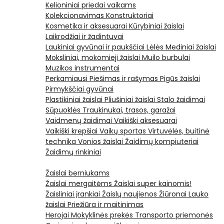
Kelioniniai priedai vaikams
Kolekcionavimas
Konstruktoriai
Kosmetika ir aksesuarai
Kūrybiniai žaislai
Laikrodžiai ir žadintuvai
Laukiniai gyvūnai ir paukščiai
Lėlės
Mediniai žaislai
Moksliniai, mokomieji žaislai
Muilo burbulai
Muzikos instrumentai
Perkamiausi
Piešimas ir rašymas
Pigūs žaislai
Pirmykščiai gyvūnai
Plastikiniai žaislai
Pliušiniai žaislai
Stalo žaidimai
Sūpuoklės
Traukinukai, trasos, garažai
Vaidmenų žaidimai
Vaikiški aksesuarai
Vaikiški krepšiai
Vaikų sportas
Virtuvėlės, buitinė
technika
Vonios žaislai
Žaidimų kompiuteriai
Žaidimų rinkiniai
Žaislai berniukams
Žaislai mergaitėms
Žaislai super kainomis!
Žaisliniai įrankiai
Žaislų naujienos
Žiūronai
Lauko
žaislai
Priežiūra ir maitinimas
Herojai
Mokyklinės prekės
Transporto priemonės