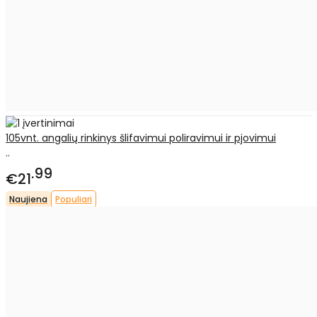
105vnt. angalių rinkinys šlifavimui poliravimui ir pjovimui
..
99
€21
Naujiena
Populiari