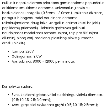
Puikus ir nepakeičiamas prietaisas gaminantiems papuošalus
ar kitiems smulkiems darbams. Universalus įrankis su
besikeičiančiu antgaliu (0.5mm - 3.0mm). Išskirtinis dizainas,
patogus ir lengvas, todėl naudingas darbams
reikalaujantiems daug laiko. Antgalius galima keisti be jokių
papildomų priemonių. Elektrinis gręžtuvas gali būti
naudojamas modeliams remontuojant, taip pat šlifuojant
aliuminį, ploną varį, medieną, plastikinę plokštę, medžio
drožlių plokštę.
Įtampa: 220V;
Galingumas: 9,6W;
Apsisukimai: 8000 - 12000 per minutę;
Komplektą sudaro:
5vnt. keičiami griebtuvėliai su skirtingu vidiniu diametru
(0.5; 1.0; 1.5; 2.5; 3.0mm);
4vnt. grąžteliai skylutėms gręžti (0.5; 1.0; 1.5; 2.5mm);