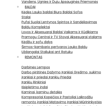
Vandens, Ugnies ir Dujų Apsauginės Priemonės
BALDAI
Kėdės
Lauko baldai
Biuro Baldai
Sofos
Stalai
Pufai
Suolai
Lentynos
Spintos ir Sandėliavimas
Baldų Komplektai
Lovos ir Aksesuarai
Baldai Vaikams ir Kūdikiams
Pramogų Centrai ir TV Stovai
Aksesuarai stalams
Kėdžių ir sofų dalys
Širmos-kambario pertvaros
Lauko Baldų
Uždangalai
Staliukai ant Ratukų
REMONTAS
Darbinės Lempos
Darbo pirštinės
Dažymo Įrankiai
Gręžimo, sukimo
įrankiai ir priedai
Įrankių Priedai
Įrankių Rinkiniai
Išsiplėtimo indai
Kaminai, kaminų detalės
Kompresoriai
Kopėčios ir Pastoliai
Laikrodžių
remonto įrankiai
Matavimo Įrankiai
Mūrininkystės