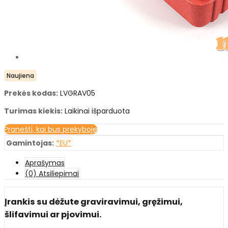
Naujiena
Prekės kodas:
LVGRAV05
Turimas kiekis:
Laikinai išparduota
Pranešti, kai bus prekyboje
Gamintojas:
*EU*
Aprašymas
(0) Atsiliepimai
Įrankis su dėžute graviravimui, gręžimui,
šlifavimui ar pjovimui.