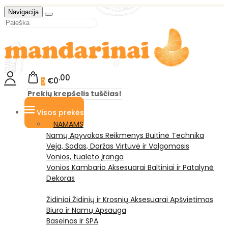
Navigacija
00
€0
0
Prekių krepšelis tuščias!
Visos prekės
NAMAMS
Namų Apyvokos Reikmenys
Buitinė Technika
Veja, Sodas, Daržas
Virtuvė ir Valgomasis
Vonios, tualeto įranga
Vonios Kambario Aksesuarai
Baltiniai ir Patalynė
Dekoras
Židiniai
Židinių ir Krosnių Aksesuarai
Apšvietimas
Biuro ir Namų Apsauga
Baseinas ir SPA