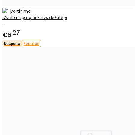
12vnt antgalių rinkinys dėžutėje
..
27
€6
Naujiena
Populiari