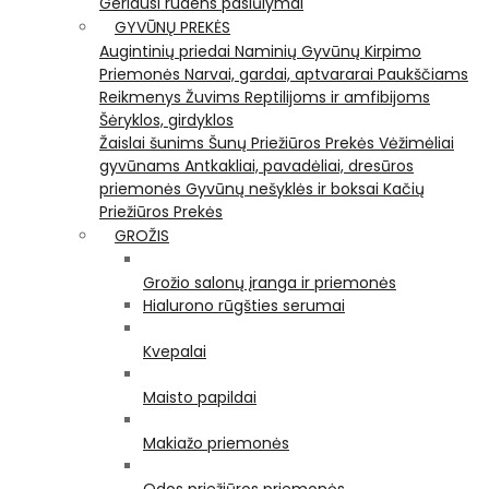
Geriausi rudens pasiūlymai
GYVŪNŲ PREKĖS
Augintinių priedai
Naminių Gyvūnų Kirpimo
Priemonės
Narvai, gardai, aptvararai
Paukščiams
Reikmenys Žuvims
Reptilijoms ir amfibijoms
Šėryklos, girdyklos
Žaislai šunims
Šunų Priežiūros Prekės
Vėžimėliai
gyvūnams
Antkakliai, pavadėliai, dresūros
priemonės
Gyvūnų nešyklės ir boksai
Kačių
Priežiūros Prekės
GROŽIS
Grožio salonų įranga ir priemonės
Hialurono rūgšties serumai
Kvepalai
Maisto papildai
Makiažo priemonės