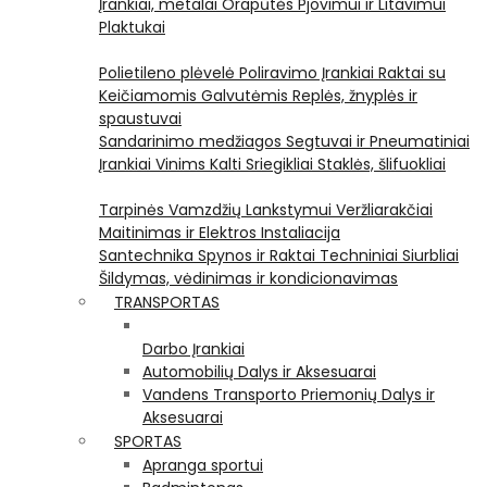
Įrankiai, metalai
Orapūtės
Pjovimui ir Litavimui
Plaktukai
Polietileno plėvelė
Poliravimo Įrankiai
Raktai su
Keičiamomis Galvutėmis
Replės, žnyplės ir
spaustuvai
Sandarinimo medžiagos
Segtuvai ir Pneumatiniai
Įrankiai Vinims Kalti
Sriegikliai
Staklės, šlifuokliai
Tarpinės
Vamzdžių Lankstymui
Veržliarakčiai
Maitinimas ir Elektros Instaliacija
Santechnika
Spynos ir Raktai
Techniniai Siurbliai
Šildymas, vėdinimas ir kondicionavimas
TRANSPORTAS
Darbo Įrankiai
Automobilių Dalys ir Aksesuarai
Vandens Transporto Priemonių Dalys ir
Aksesuarai
SPORTAS
Apranga sportui