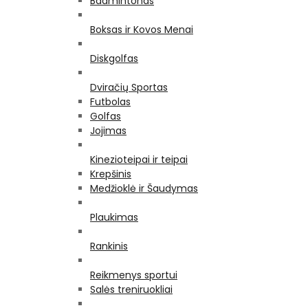
Badmintonas
Boksas ir Kovos Menai
Diskgolfas
Dviračių Sportas
Futbolas
Golfas
Jojimas
Kinezioteipai ir teipai
Krepšinis
Medžioklė ir Šaudymas
Plaukimas
Rankinis
Reikmenys sportui
Salės treniruokliai