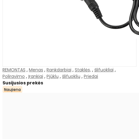
REMONTAS
,
Menas
,
Rankdarbiai
,
Staklės,
,
šlifuokliai
,
Poliravimo
,
Įrankiai
,
Pjūklų
,
šlifuoklių
,
Priedai
Susijusios prekės
Naujiena