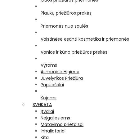
Odos priežiūros priemonės
Plaukų priežiūros prekės
Priemonės nuo saulės
Vaistinėse esanti kosmetika ir priemonės
Vonios ir kūno priežiūros prekės
Vyrams
Asmeninė Higiena
Juvelyrikos Priežiūra
Papuošalai
Kojoms
SVEIKATA
Įtvarai
Neįgaliesiems
Matavimo prietaisai
Inhaliatoriai
Kita