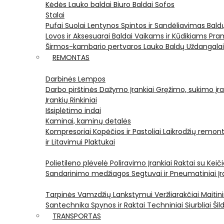
Kėdės
Lauko baldai
Biuro Baldai
Sofos
Stalai
Pufai
Suolai
Lentynos
Spintos ir Sandėliavimas
Bald
Lovos ir Aksesuarai
Baldai Vaikams ir Kūdikiams
Pram
Širmos-kambario pertvaros
Lauko Baldų Uždangala
REMONTAS
Darbinės Lempos
Darbo pirštinės
Dažymo Įrankiai
Gręžimo, sukimo įran
Įrankių Rinkiniai
Išsiplėtimo indai
Kaminai, kaminų detalės
Kompresoriai
Kopėčios ir Pastoliai
Laikrodžių remont
ir Litavimui
Plaktukai
Polietileno plėvelė
Poliravimo Įrankiai
Raktai su Kei
Sandarinimo medžiagos
Segtuvai ir Pneumatiniai Įr
Tarpinės
Vamzdžių Lankstymui
Veržliarakčiai
Maitini
Santechnika
Spynos ir Raktai
Techniniai Siurbliai
Šil
TRANSPORTAS