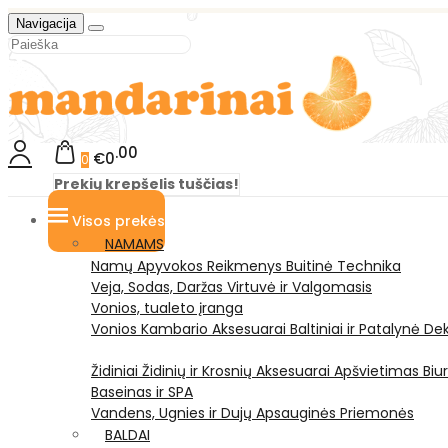
Navigacija
00
€0
0
Prekių krepšelis tuščias!
Visos prekės
NAMAMS
Namų Apyvokos Reikmenys
Buitinė Technika
Veja, Sodas, Daržas
Virtuvė ir Valgomasis
Vonios, tualeto įranga
Vonios Kambario Aksesuarai
Baltiniai ir Patalynė
Dek
Židiniai
Židinių ir Krosnių Aksesuarai
Apšvietimas
Biu
Baseinas ir SPA
Vandens, Ugnies ir Dujų Apsauginės Priemonės
BALDAI