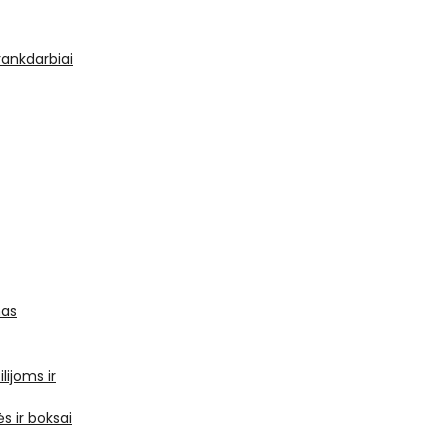
 rankdarbiai
mas
ilijoms ir
s ir boksai