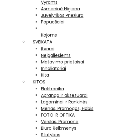
Vyrams
Asmeninė Higiena
Juvelyrikos Priežiūra
Papuošalai
Kojoms
SVEIKATA
Įtvarai
Neįgaliesiems
Matavimo prietaisai
Inhaliatoriai
Kita
KITOS
Elektronika
Apranga ir aksesuarai
Lagaminai ir Rankinės
Menas, Pramogos, Hobis
FOTO IR OPTIKA
Verslas, Pramonė
Biuro Reikmenys
Statybos