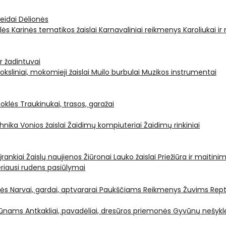
leidai
Dėlionės
ėlės
Karinės tematikos žaislai
Karnavaliniai reikmenys
Karoliukai ir
ir žadintuvai
oksliniai, mokomieji žaislai
Muilo burbulai
Muzikos instrumentai
oklės
Traukinukai, trasos, garažai
chnika
Vonios žaislai
Žaidimų kompiuteriai
Žaidimų rinkiniai
 įrankiai
Žaislų naujienos
Žiūronai
Lauko žaislai
Priežiūra ir maitini
riausi rudens pasiūlymai
nės
Narvai, gardai, aptvararai
Paukščiams
Reikmenys Žuvims
Rept
yvūnams
Antkakliai, pavadėliai, dresūros priemonės
Gyvūnų nešyklė