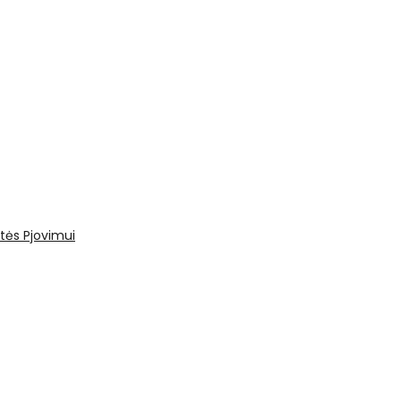
tės
Pjovimui