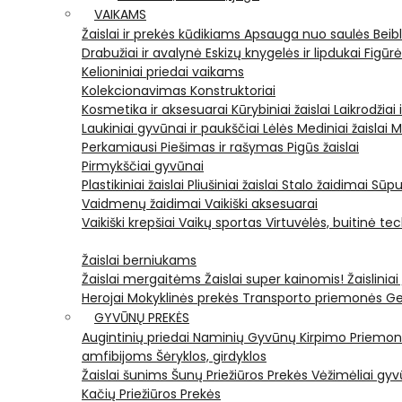
VAIKAMS
Žaislai ir prekės kūdikiams
Apsauga nuo saulės
Beib
Drabužiai ir avalynė
Eskizų knygelės ir lipdukai
Figūr
Kelioniniai priedai vaikams
Kolekcionavimas
Konstruktoriai
Kosmetika ir aksesuarai
Kūrybiniai žaislai
Laikrodžiai 
Laukiniai gyvūnai ir paukščiai
Lėlės
Mediniai žaislai
M
Perkamiausi
Piešimas ir rašymas
Pigūs žaislai
Pirmykščiai gyvūnai
Plastikiniai žaislai
Pliušiniai žaislai
Stalo žaidimai
Sūpu
Vaidmenų žaidimai
Vaikiški aksesuarai
Vaikiški krepšiai
Vaikų sportas
Virtuvėlės, buitinė te
Žaislai berniukams
Žaislai mergaitėms
Žaislai super kainomis!
Žaisliniai
Herojai
Mokyklinės prekės
Transporto priemonės
Ge
GYVŪNŲ PREKĖS
Augintinių priedai
Naminių Gyvūnų Kirpimo Priemo
amfibijoms
Šėryklos, girdyklos
Žaislai šunims
Šunų Priežiūros Prekės
Vėžimėliai g
Kačių Priežiūros Prekės