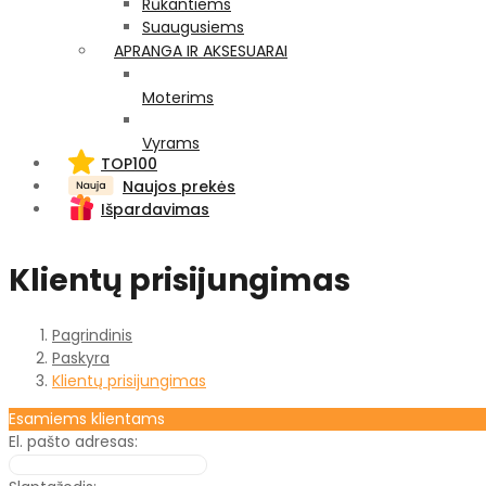
Rūkantiems
Suaugusiems
APRANGA IR AKSESUARAI
Moterims
Vyrams
TOP100
Naujos prekės
Išpardavimas
Klientų prisijungimas
Pagrindinis
Paskyra
Klientų prisijungimas
Esamiems klientams
El. pašto adresas: