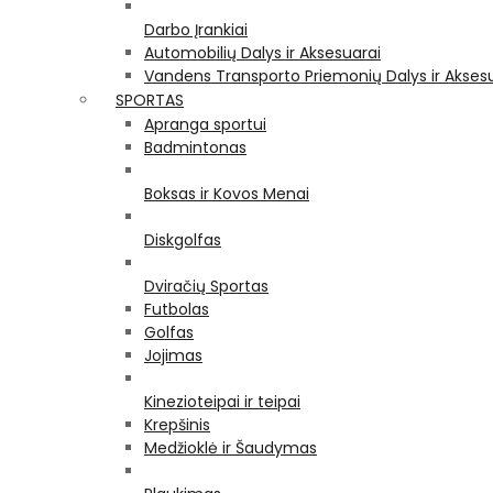
Darbo Įrankiai
Automobilių Dalys ir Aksesuarai
Vandens Transporto Priemonių Dalys ir Akses
SPORTAS
Apranga sportui
Badmintonas
Boksas ir Kovos Menai
Diskgolfas
Dviračių Sportas
Futbolas
Golfas
Jojimas
Kinezioteipai ir teipai
Krepšinis
Medžioklė ir Šaudymas