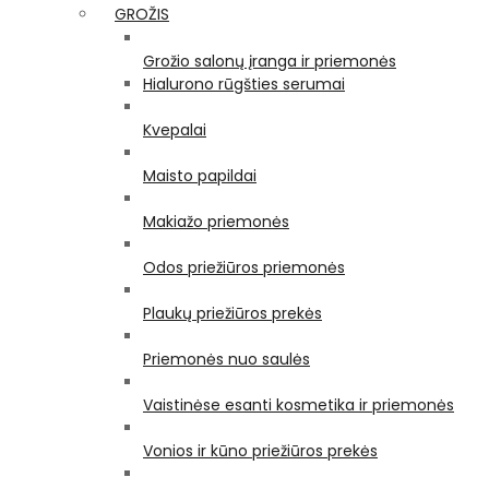
GROŽIS
Grožio salonų įranga ir priemonės
Hialurono rūgšties serumai
Kvepalai
Maisto papildai
Makiažo priemonės
Odos priežiūros priemonės
Plaukų priežiūros prekės
Priemonės nuo saulės
Vaistinėse esanti kosmetika ir priemonės
Vonios ir kūno priežiūros prekės