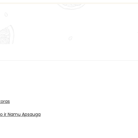
oras
ro ir Namų Apsauga