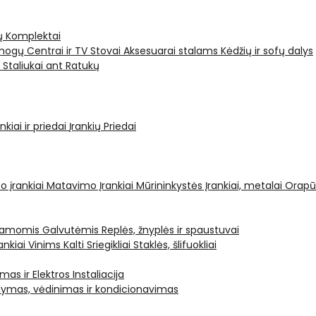
ų Komplektai
ogų Centrai ir TV Stovai
Aksesuarai stalams
Kėdžių ir sofų dalys
i
Staliukai ant Ratukų
kiai ir priedai
Įrankių Priedai
o įrankiai
Matavimo Įrankiai
Mūrininkystės Įrankiai, metalai
Orapū
čiamomis Galvutėmis
Replės, žnyplės ir spaustuvai
ankiai Vinims Kalti
Sriegikliai
Staklės, šlifuokliai
mas ir Elektros Instaliacija
dymas, vėdinimas ir kondicionavimas