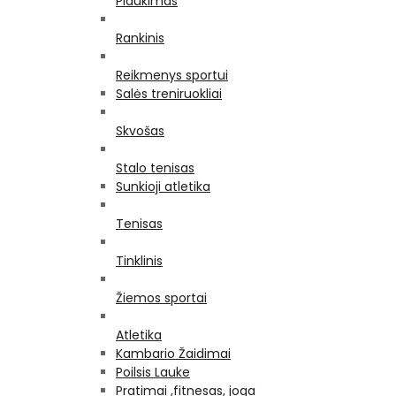
Plaukimas
Rankinis
Reikmenys sportui
Salės treniruokliai
Skvošas
Stalo tenisas
Sunkioji atletika
Tenisas
Tinklinis
Žiemos sportai
Atletika
Kambario Žaidimai
Poilsis Lauke
Pratimai ,fitnesas, joga