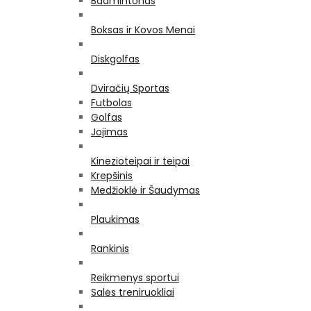
Badmintonas
Boksas ir Kovos Menai
Diskgolfas
Dviračių Sportas
Futbolas
Golfas
Jojimas
Kinezioteipai ir teipai
Krepšinis
Medžioklė ir Šaudymas
Plaukimas
Rankinis
Reikmenys sportui
Salės treniruokliai