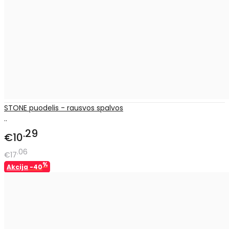
STONE puodelis - rausvos spalvos
..
29
€10
06
€17
%
Akcija
-40