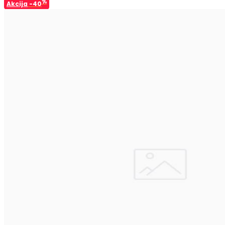
%
Akcija
-40