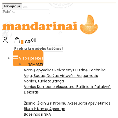
Navigacija
00
€0
0
Prekių krepšelis tuščias!
Visos prekės
NAMAMS
Namų Apyvokos Reikmenys
Buitinė Technika
Veja, Sodas, Daržas
Virtuvė ir Valgomasis
Vonios, tualeto įranga
Vonios Kambario Aksesuarai
Baltiniai ir Patalynė
Dekoras
Židiniai
Židinių ir Krosnių Aksesuarai
Apšvietimas
Biuro ir Namų Apsauga
Baseinas ir SPA