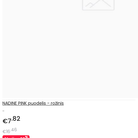
NADINE PINK puodelis - rožinis
..
82
€7
46
€16
%