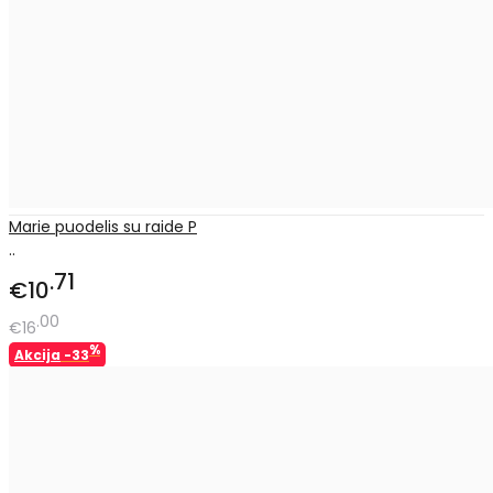
Marie puodelis su raide P
..
71
€10
00
€16
%
Akcija
-33