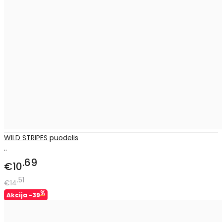
WILD STRIPES puodelis
..
69
€10
51
€14
%
Akcija
-39