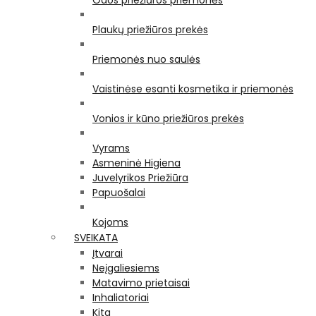
Odos priežiūros priemonės
Plaukų priežiūros prekės
Priemonės nuo saulės
Vaistinėse esanti kosmetika ir priemonės
Vonios ir kūno priežiūros prekės
Vyrams
Asmeninė Higiena
Juvelyrikos Priežiūra
Papuošalai
Kojoms
SVEIKATA
Įtvarai
Neįgaliesiems
Matavimo prietaisai
Inhaliatoriai
Kita