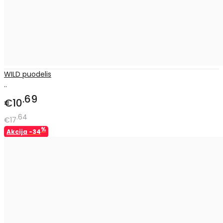
WILD puodelis
..
69
€10
64
€17
%
Akcija
-34