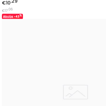
29
€10
06
€17
%
Akcija
-43