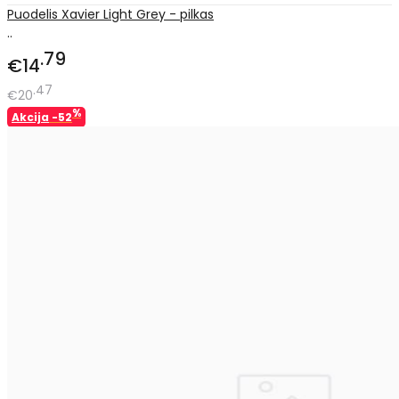
Puodelis Xavier Light Grey - pilkas
..
79
€14
47
€20
%
Akcija
-52