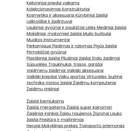
Kelioniniai priedai vaikams
Kolekcionavimas
Konstruktoriai
Kosmetika ir aksesuarai
Kūrybiniai žaislai
Laikrodžiai ir žadintuvai
Laukiniai gyvūnai ir paukščiai
Lėlės
Mediniai žaislai
Moksliniai, mokomieji žaislai
Muilo burbulai
Muzikos instrumentai
Perkamiausi
Piešimas ir rašymas
Pigūs žaislai
Pirmykščiai gyvūnai
Plastikiniai žaislai
Pliušiniai žaislai
Stalo žaidimai
Sūpuoklės
Traukinukai, trasos, garažai
Vaidmenų žaidimai
Vaikiški aksesuarai
Vaikiški krepšiai
Vaikų sportas
Virtuvėlės, buitinė
technika
Vonios žaislai
Žaidimų kompiuteriai
Žaidimų rinkiniai
Žaislai berniukams
Žaislai mergaitėms
Žaislai super kainomis!
Žaisliniai įrankiai
Žaislų naujienos
Žiūronai
Lauko
žaislai
Priežiūra ir maitinimas
Herojai
Mokyklinės prekės
Transporto priemonės