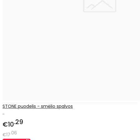
STONE puodelis - smėlio spalvos
..
29
€10
06
€17