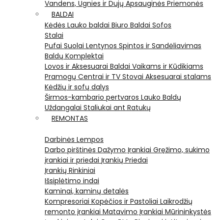
Vandens, Ugnies ir Dujų Apsauginės Priemonės
BALDAI
Kėdės
Lauko baldai
Biuro Baldai
Sofos
Stalai
Pufai
Suolai
Lentynos
Spintos ir Sandėliavimas
Baldų Komplektai
Lovos ir Aksesuarai
Baldai Vaikams ir Kūdikiams
Pramogų Centrai ir TV Stovai
Aksesuarai stalams
Kėdžių ir sofų dalys
Širmos-kambario pertvaros
Lauko Baldų
Uždangalai
Staliukai ant Ratukų
REMONTAS
Darbinės Lempos
Darbo pirštinės
Dažymo Įrankiai
Gręžimo, sukimo
įrankiai ir priedai
Įrankių Priedai
Įrankių Rinkiniai
Išsiplėtimo indai
Kaminai, kaminų detalės
Kompresoriai
Kopėčios ir Pastoliai
Laikrodžių
remonto įrankiai
Matavimo Įrankiai
Mūrininkystės