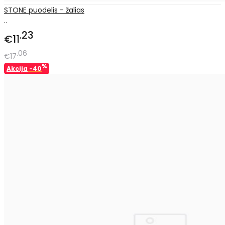
STONE puodelis - žalias
..
23
€11
06
€17
%
Akcija
-40