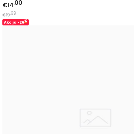
00
€14
99
€19
%
Akcija
-26