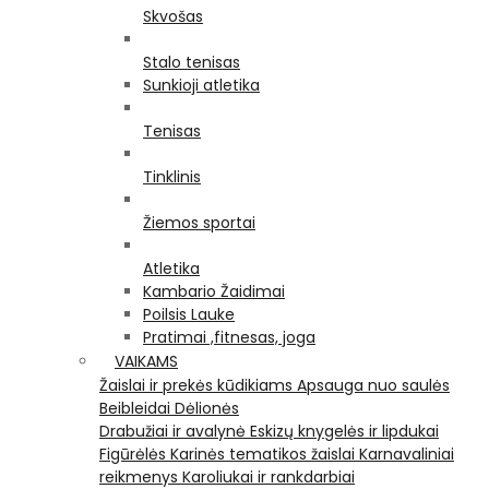
Skvošas
Stalo tenisas
Sunkioji atletika
Tenisas
Tinklinis
Žiemos sportai
Atletika
Kambario Žaidimai
Poilsis Lauke
Pratimai ,fitnesas, joga
VAIKAMS
Žaislai ir prekės kūdikiams
Apsauga nuo saulės
Beibleidai
Dėlionės
Drabužiai ir avalynė
Eskizų knygelės ir lipdukai
Figūrėlės
Karinės tematikos žaislai
Karnavaliniai
reikmenys
Karoliukai ir rankdarbiai