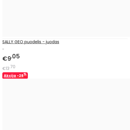
SALLY GEO puodelis - juodas
..
05
€9
70
€13
%
Akcija
-28