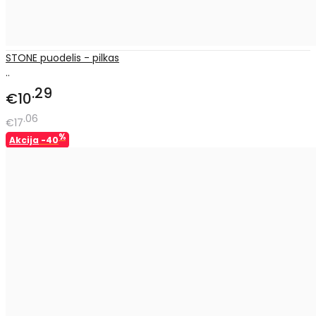
STONE puodelis - pilkas
..
29
€10
06
€17
%
Akcija
-40