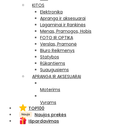
KITOS
Elektronika
Apranga ir aksesuarai
Lagaminai ir Rankinės
Menas, Pramogos, Hobis
FOTO IR OPTIKA
Verslas, Pramonė
Biuro Reikmenys
Statybos
Rūkantiems
Suaugusiems
APRANGA IR AKSESUARAI
Moterims
Vyrams
TOP100
Naujos prekės
Išpardavimas