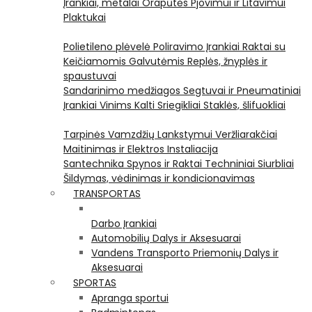
Įrankiai, metalai
Orapūtės
Pjovimui ir Litavimui
Plaktukai
Polietileno plėvelė
Poliravimo Įrankiai
Raktai su
Keičiamomis Galvutėmis
Replės, žnyplės ir
spaustuvai
Sandarinimo medžiagos
Segtuvai ir Pneumatiniai
Įrankiai Vinims Kalti
Sriegikliai
Staklės, šlifuokliai
Tarpinės
Vamzdžių Lankstymui
Veržliarakčiai
Maitinimas ir Elektros Instaliacija
Santechnika
Spynos ir Raktai
Techniniai Siurbliai
Šildymas, vėdinimas ir kondicionavimas
TRANSPORTAS
Darbo Įrankiai
Automobilių Dalys ir Aksesuarai
Vandens Transporto Priemonių Dalys ir
Aksesuarai
SPORTAS
Apranga sportui