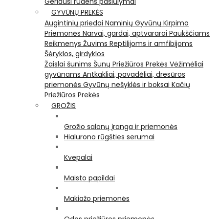
Geriausi rudens pasiūlymai
GYVŪNŲ PREKĖS
Augintinių priedai
Naminių Gyvūnų Kirpimo
Priemonės
Narvai, gardai, aptvararai
Paukščiams
Reikmenys Žuvims
Reptilijoms ir amfibijoms
Šėryklos, girdyklos
Žaislai šunims
Šunų Priežiūros Prekės
Vėžimėliai
gyvūnams
Antkakliai, pavadėliai, dresūros
priemonės
Gyvūnų nešyklės ir boksai
Kačių
Priežiūros Prekės
GROŽIS
Grožio salonų įranga ir priemonės
Hialurono rūgšties serumai
Kvepalai
Maisto papildai
Makiažo priemonės