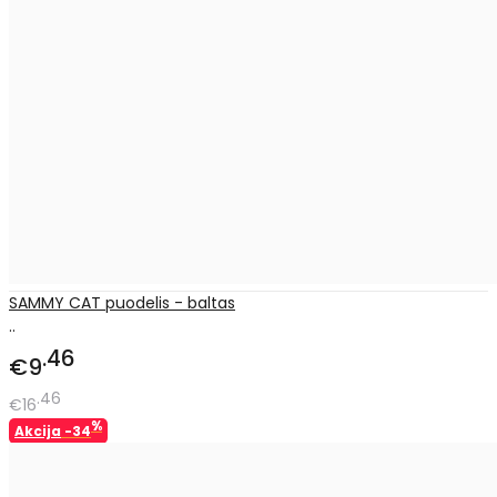
SAMMY CAT puodelis - baltas
..
46
€9
46
€16
%
Akcija
-34