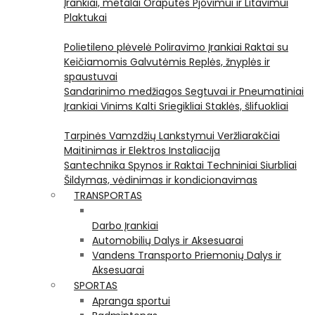
Įrankiai, metalai
Orapūtės
Pjovimui ir Litavimui
Plaktukai
Polietileno plėvelė
Poliravimo Įrankiai
Raktai su
Keičiamomis Galvutėmis
Replės, žnyplės ir
spaustuvai
Sandarinimo medžiagos
Segtuvai ir Pneumatiniai
Įrankiai Vinims Kalti
Sriegikliai
Staklės, šlifuokliai
Tarpinės
Vamzdžių Lankstymui
Veržliarakčiai
Maitinimas ir Elektros Instaliacija
Santechnika
Spynos ir Raktai
Techniniai Siurbliai
Šildymas, vėdinimas ir kondicionavimas
TRANSPORTAS
Darbo Įrankiai
Automobilių Dalys ir Aksesuarai
Vandens Transporto Priemonių Dalys ir
Aksesuarai
SPORTAS
Apranga sportui