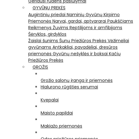
Geriausi rudens pasiūlymai
GYVŪNŲ PREKĖS
Augintinių priedai
Naminių Gyvūnų Kirpimo
Priemonės
Narvai, gardai, aptvararai
Paukščiams
Reikmenys Žuvims
Reptilijoms ir amfibijoms
Šėryklos, girdyklos
Žaislai šunims
Šunų Priežiūros Prekės
Vėžimėliai
gyvūnams
Antkakliai, pavadėliai, dresūros
priemonės
Gyvūnų nešyklės ir boksai
Kačių
Priežiūros Prekės
GROŽIS
Grožio salonų įranga ir priemonės
Hialurono rūgšties serumai
Kvepalai
Maisto papildai
Makiažo priemonės