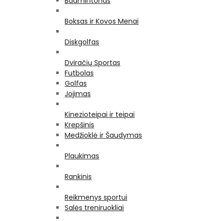
Badmintonas
Boksas ir Kovos Menai
Diskgolfas
Dviračių Sportas
Futbolas
Golfas
Jojimas
Kinezioteipai ir teipai
Krepšinis
Medžioklė ir Šaudymas
Plaukimas
Rankinis
Reikmenys sportui
Salės treniruokliai