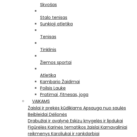
Skvošas
Stalo tenisas
Sunkioji atletika
Tenisas
Tinklinis
Žiemos sportai
Atletika
Kambario Žaidimai
Poilsis Lauke
Pratimai ,fitnesas, joga
VAIKAMS
Žaislai ir prekės kūdikiams
Apsauga nuo saulės
Beibleidai
Dėlionės
Drabužiai ir avalynė
Eskizų knygelės ir lipdukai
Figūrėlės
Karinės tematikos žaislai
Karnavaliniai
reikmenys
Karoliukai ir rankdarbiai