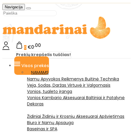
Navigacija
00
€0
0
Prekių krepšelis tuščias!
Visos prekės
NAMAMS
Namų Apyvokos Reikmenys
Buitinė Technika
Veja, Sodas, Daržas
Virtuvė ir Valgomasis
Vonios, tualeto įranga
Vonios Kambario Aksesuarai
Baltiniai ir Patalynė
Dekoras
Židiniai
Židinių ir Krosnių Aksesuarai
Apšvietimas
Biuro ir Namų Apsauga
Baseinas ir SPA