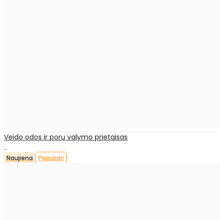
Veido odos ir porų valymo prietaisas
..
Naujiena
Populiari