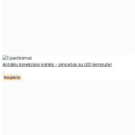
Antakių korekcijos įrankis - pincetas su LED lempute!
..
Naujiena