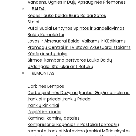
Vandens, Ugnies ir Dujų Apsauginės Priemonės
BALDAI
Kėdės
Lauko baldai
Biuro Baldai
Sofos
Stalai
Pufai
Suolai
Lentynos
Spintos ir Sandėliavimas
Baldų Komplektai
Lovos ir Aksesuarai
Baldai Vaikams ir Kūdikiams
Pramogų Centrai ir TV Stovai
Aksesuarai stalams
Kėdžių ir sofų dalys
Širmos-kambario pertvaros
Lauko Baldų
Uždangalai
Staliukai ant Ratukų
REMONTAS
Darbinės Lempos
Darbo pirštinės
Dažymo Įrankiai
Gręžimo, sukimo
įrankiai ir priedai
Įrankių Priedai
Įrankių Rinkiniai
Išsiplėtimo indai
Kaminai, kaminų detalės
Kompresoriai
Kopėčios ir Pastoliai
Laikrodžių
remonto įrankiai
Matavimo Įrankiai
Mūrininkystės