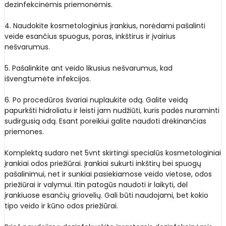
dezinfekcinėmis priemonėmis.
4. Naudokite kosmetologinius įrankius, norėdami pašalinti
veide esančius spuogus, poras, inkštirus ir įvairius
nešvarumus.
5. Pašalinkite ant veido likusius nešvarumus, kad
išvengtumėte infekcijos.
6. Po procedūros švariai nuplaukite odą. Galite veidą
papurkšti hidroliatu ir leisti jam nudžiūti, kuris padės nuraminti
sudirgusią odą. Esant poreikiui galite naudoti drėkinančias
priemones.
Komplektą sudaro net 5vnt skirtingi specialūs kosmetologiniai
įrankiai odos priežiūrai. Įrankiai sukurti inkštirų bei spuogų
pašalinimui, net ir sunkiai pasiekiamose veido vietose, odos
priežiūrai ir valymui. Itin patogūs naudoti ir laikyti, dėl
įrankiuose esančių griovelių. Gali būti naudojami, bet kokio
tipo veido ir kūno odos priežiūrai.