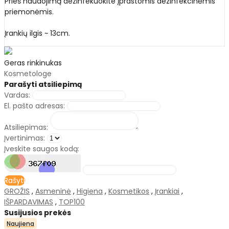
Prieš naudojimą dezinfekuokite įprastomis dezinfekcinėmis
priemonėmis.
Įrankių ilgis ~ 13cm.
Geras rinkinukas
Kosmetologe
Parašyti atsiliepimą
Vardas:
El. pašto adresas:
Atsiliepimas:
Įvertinimas:
Įveskite saugos kodą:
Rašyti
GROŽIS
,
Asmeninė
,
Higiena
,
Kosmetikos
,
Įrankiai
,
IŠPARDAVIMAS
,
TOP100
Susijusios prekės
Naujiena