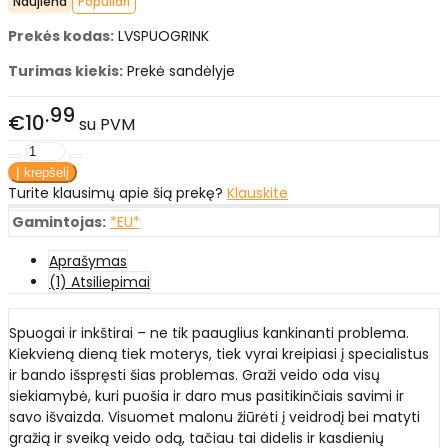
Naujiena
Populiari
Prekės kodas:
LVSPUOGRINK
Turimas kiekis:
Prekė sandėlyje
99
€10
su PVM
Turite klausimų apie šią prekę?
Klauskite
Gamintojas:
*EU*
Aprašymas
(1) Atsiliepimai
Spuogai ir inkštirai – ne tik paauglius kankinanti problema.
Kiekvieną dieną tiek moterys, tiek vyrai kreipiasi į specialistus
ir bando išspręsti šias problemas. Graži veido oda visų
siekiamybė, kuri puošia ir daro mus pasitikinčiais savimi ir
savo išvaizda. Visuomet malonu žiūrėti į veidrodį bei matyti
gražią ir sveiką veido odą, tačiau tai didelis ir kasdienių