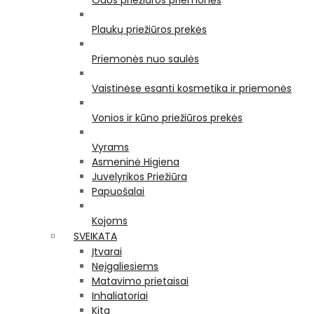
Odos priežiūros priemonės
Plaukų priežiūros prekės
Priemonės nuo saulės
Vaistinėse esanti kosmetika ir priemonės
Vonios ir kūno priežiūros prekės
Vyrams
Asmeninė Higiena
Juvelyrikos Priežiūra
Papuošalai
Kojoms
SVEIKATA
Įtvarai
Neįgaliesiems
Matavimo prietaisai
Inhaliatoriai
Kita