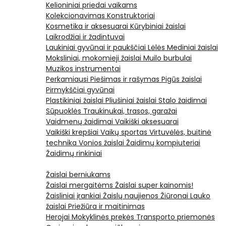
Kelioniniai priedai vaikams
Kolekcionavimas
Konstruktoriai
Kosmetika ir aksesuarai
Kūrybiniai žaislai
Laikrodžiai ir žadintuvai
Laukiniai gyvūnai ir paukščiai
Lėlės
Mediniai žaislai
Moksliniai, mokomieji žaislai
Muilo burbulai
Muzikos instrumentai
Perkamiausi
Piešimas ir rašymas
Pigūs žaislai
Pirmykščiai gyvūnai
Plastikiniai žaislai
Pliušiniai žaislai
Stalo žaidimai
Sūpuoklės
Traukinukai, trasos, garažai
Vaidmenų žaidimai
Vaikiški aksesuarai
Vaikiški krepšiai
Vaikų sportas
Virtuvėlės, buitinė
technika
Vonios žaislai
Žaidimų kompiuteriai
Žaidimų rinkiniai
Žaislai berniukams
Žaislai mergaitėms
Žaislai super kainomis!
Žaisliniai įrankiai
Žaislų naujienos
Žiūronai
Lauko
žaislai
Priežiūra ir maitinimas
Herojai
Mokyklinės prekės
Transporto priemonės