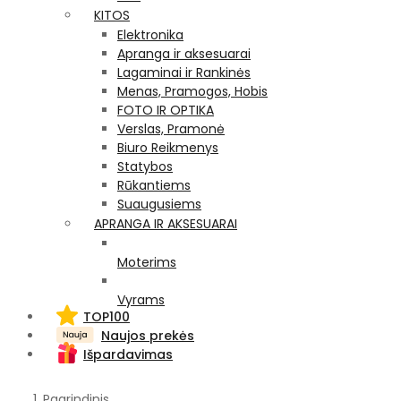
KITOS
Elektronika
Apranga ir aksesuarai
Lagaminai ir Rankinės
Menas, Pramogos, Hobis
FOTO IR OPTIKA
Verslas, Pramonė
Biuro Reikmenys
Statybos
Rūkantiems
Suaugusiems
APRANGA IR AKSESUARAI
Moterims
Vyrams
TOP100
Naujos prekės
Išpardavimas
Pagrindinis