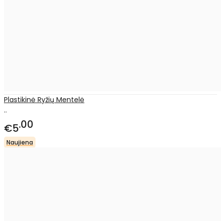
Plastikinė Ryžių Mentelė
..
00
€5
Naujiena