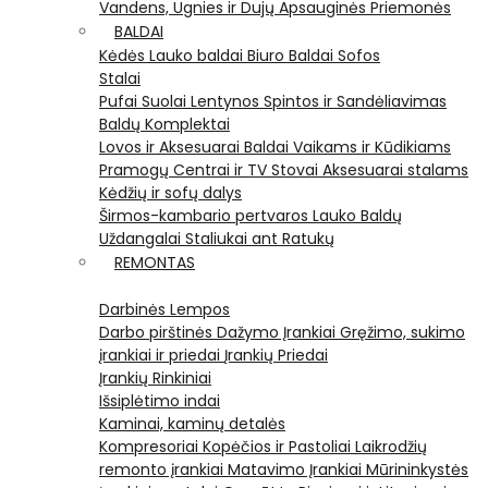
Vandens, Ugnies ir Dujų Apsauginės Priemonės
BALDAI
Kėdės
Lauko baldai
Biuro Baldai
Sofos
Stalai
Pufai
Suolai
Lentynos
Spintos ir Sandėliavimas
Baldų Komplektai
Lovos ir Aksesuarai
Baldai Vaikams ir Kūdikiams
Pramogų Centrai ir TV Stovai
Aksesuarai stalams
Kėdžių ir sofų dalys
Širmos-kambario pertvaros
Lauko Baldų
Uždangalai
Staliukai ant Ratukų
REMONTAS
Darbinės Lempos
Darbo pirštinės
Dažymo Įrankiai
Gręžimo, sukimo
įrankiai ir priedai
Įrankių Priedai
Įrankių Rinkiniai
Išsiplėtimo indai
Kaminai, kaminų detalės
Kompresoriai
Kopėčios ir Pastoliai
Laikrodžių
remonto įrankiai
Matavimo Įrankiai
Mūrininkystės