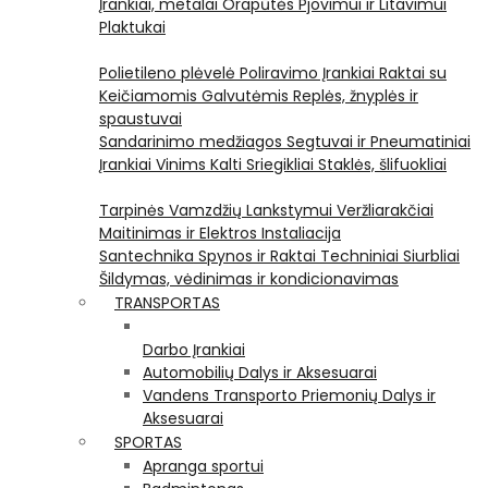
Įrankiai, metalai
Orapūtės
Pjovimui ir Litavimui
Plaktukai
Polietileno plėvelė
Poliravimo Įrankiai
Raktai su
Keičiamomis Galvutėmis
Replės, žnyplės ir
spaustuvai
Sandarinimo medžiagos
Segtuvai ir Pneumatiniai
Įrankiai Vinims Kalti
Sriegikliai
Staklės, šlifuokliai
Tarpinės
Vamzdžių Lankstymui
Veržliarakčiai
Maitinimas ir Elektros Instaliacija
Santechnika
Spynos ir Raktai
Techniniai Siurbliai
Šildymas, vėdinimas ir kondicionavimas
TRANSPORTAS
Darbo Įrankiai
Automobilių Dalys ir Aksesuarai
Vandens Transporto Priemonių Dalys ir
Aksesuarai
SPORTAS
Apranga sportui