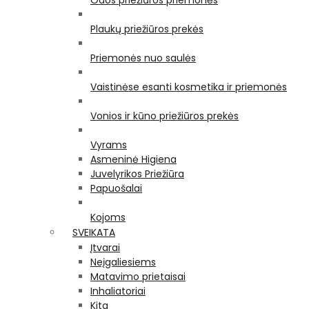
Odos priežiūros priemonės
Plaukų priežiūros prekės
Priemonės nuo saulės
Vaistinėse esanti kosmetika ir priemonės
Vonios ir kūno priežiūros prekės
Vyrams
Asmeninė Higiena
Juvelyrikos Priežiūra
Papuošalai
Kojoms
SVEIKATA
Įtvarai
Neįgaliesiems
Matavimo prietaisai
Inhaliatoriai
Kita