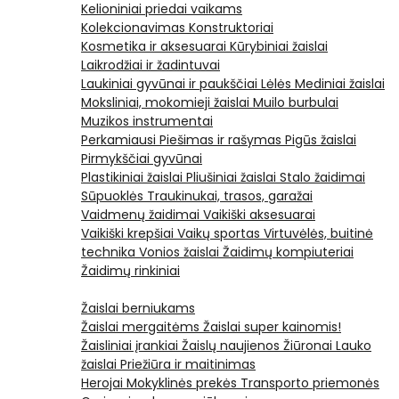
Kelioniniai priedai vaikams
Kolekcionavimas
Konstruktoriai
Kosmetika ir aksesuarai
Kūrybiniai žaislai
Laikrodžiai ir žadintuvai
Laukiniai gyvūnai ir paukščiai
Lėlės
Mediniai žaislai
Moksliniai, mokomieji žaislai
Muilo burbulai
Muzikos instrumentai
Perkamiausi
Piešimas ir rašymas
Pigūs žaislai
Pirmykščiai gyvūnai
Plastikiniai žaislai
Pliušiniai žaislai
Stalo žaidimai
Sūpuoklės
Traukinukai, trasos, garažai
Vaidmenų žaidimai
Vaikiški aksesuarai
Vaikiški krepšiai
Vaikų sportas
Virtuvėlės, buitinė
technika
Vonios žaislai
Žaidimų kompiuteriai
Žaidimų rinkiniai
Žaislai berniukams
Žaislai mergaitėms
Žaislai super kainomis!
Žaisliniai įrankiai
Žaislų naujienos
Žiūronai
Lauko
žaislai
Priežiūra ir maitinimas
Herojai
Mokyklinės prekės
Transporto priemonės