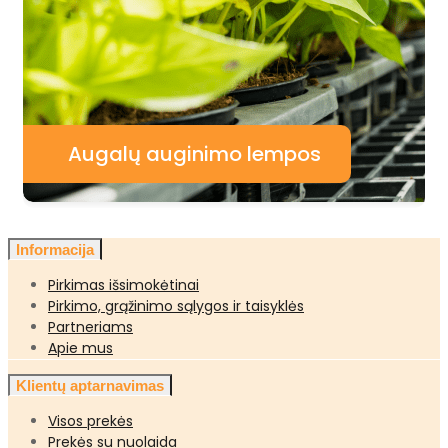
Augalų auginimo lempos
Informacija
Pirkimas išsimokėtinai
Pirkimo, grąžinimo sąlygos ir taisyklės
Partneriams
Apie mus
Klientų aptarnavimas
Visos prekės
Prekės su nuolaida