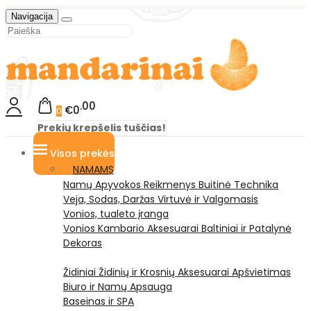
Navigacija
00
€0
0
Prekių krepšelis tuščias!
Visos prekės
NAMAMS
Namų Apyvokos Reikmenys
Buitinė Technika
Veja, Sodas, Daržas
Virtuvė ir Valgomasis
Vonios, tualeto įranga
Vonios Kambario Aksesuarai
Baltiniai ir Patalynė
Dekoras
Židiniai
Židinių ir Krosnių Aksesuarai
Apšvietimas
Biuro ir Namų Apsauga
Baseinas ir SPA