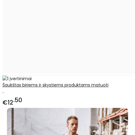
Šaukštas biriems ir skystiems produktams matuoti
..
50
€12