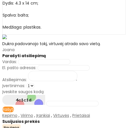
Dydis: 4.3 x 14 cm;
Spalva: balta;
Medžiaga: plastikas.
Dukra padovanojo tokį, virtuvėj atrado savo vietą.
Joana
Parašyti atsiliepimą
Vardas:
El. pašto adresas:
Atsiliepimas:
Įvertinimas:
Įveskite saugos kodą:
Rašyti
Kepimo
,
Virimo
,
Įrankiai
,
Virtuvės
,
Prietaisai
Susijusios prekės
Naujiena