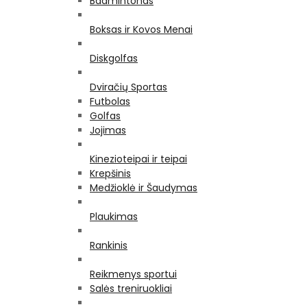
Badmintonas
Boksas ir Kovos Menai
Diskgolfas
Dviračių Sportas
Futbolas
Golfas
Jojimas
Kinezioteipai ir teipai
Krepšinis
Medžioklė ir Šaudymas
Plaukimas
Rankinis
Reikmenys sportui
Salės treniruokliai