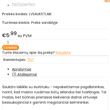
Prekės kodas:
LVSAUKSTLAIK
Turimas kiekis:
Prekė sandėlyje
99
€5
su PVM
Turite klausimų apie šią prekę?
Klauskite
Gamintojas:
*EU*
Aprašymas
(1) Atsiliepimai
Šaukšto laikiklis su siurbtuku - nepakeičiamas pagalbininkas,
norint, kad maisto ruošimas būtų sklandus bei tvarkingas. Tai
mažas, bet būtinas prietaisas kiekvienai dažnai virtuvėje
besisukiojančiai ir gaminti mėgstančiai šeimininkei.