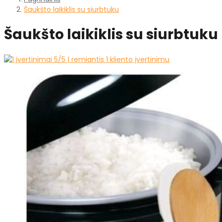
Šaukšto laikiklis su siurbtuku
Šaukšto laikiklis su siurbtuku
5
/5 | remiantis
1
kliento įvertinimu