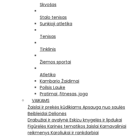
Skvošas
Stalo tenisas
Sunkioji atletika
Tenisas
Tinklinis
Žiemos sportai
Atletika
Kambario Žaidimai
Poilsis Lauke
Pratimai ,fitnesas, joga
VAIKAMS
Žaislai ir prekės kūdikiams
Apsauga nuo saulės
Beibleidai
Dėlionės
Drabužiai ir avalynė
Eskizų knygelės ir lipdukai
Figūrėlės
Karinės tematikos žaislai
Karnavaliniai
reikmenys
Karoliukai ir rankdarbiai