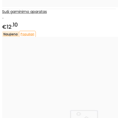
Suši gaminimo aparatas
..
10
€12
Naujiena
Populiari