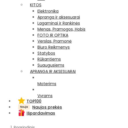
KITOS
Elektronika
Apranga ir aksesuarai
Lagaminai ir Rankinės
Menas, Pramogos, Hobis
FOTO IR OPTIKA
Verslas, Pramonė
Biuro Reikmenys
Statybos
Rūkantiems
Suaugusiems
APRANGA IR AKSESUARAI
Moterims
Vyrams
TOP100
Naujos prekės
Išpardavimas
Pagrindinis