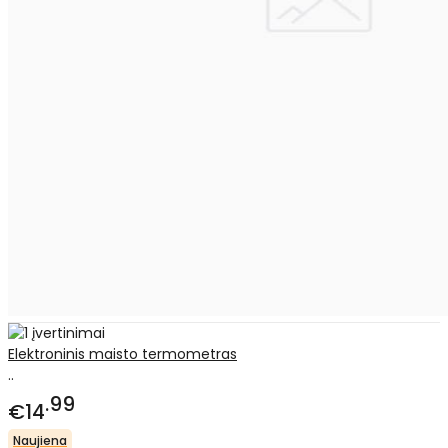
Elektroninis maisto termometras
..
99
€14
Naujiena