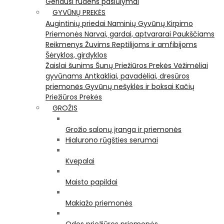
Geriausi rudens pasiūlymai
GYVŪNŲ PREKĖS
Augintinių priedai
Naminių Gyvūnų Kirpimo
Priemonės
Narvai, gardai, aptvararai
Paukščiams
Reikmenys Žuvims
Reptilijoms ir amfibijoms
Šėryklos, girdyklos
Žaislai šunims
Šunų Priežiūros Prekės
Vėžimėliai
gyvūnams
Antkakliai, pavadėliai, dresūros
priemonės
Gyvūnų nešyklės ir boksai
Kačių
Priežiūros Prekės
GROŽIS
Grožio salonų įranga ir priemonės
Hialurono rūgšties serumai
Kvepalai
Maisto papildai
Makiažo priemonės