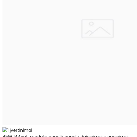
45W 144vnt. modulių panelė augalų daiginimui ir auginimui