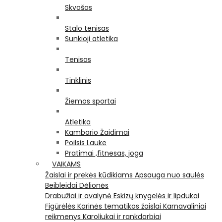
Skvošas
Stalo tenisas
Sunkioji atletika
Tenisas
Tinklinis
Žiemos sportai
Atletika
Kambario Žaidimai
Poilsis Lauke
Pratimai ,fitnesas, joga
VAIKAMS
Žaislai ir prekės kūdikiams
Apsauga nuo saulės
Beibleidai
Dėlionės
Drabužiai ir avalynė
Eskizų knygelės ir lipdukai
Figūrėlės
Karinės tematikos žaislai
Karnavaliniai
reikmenys
Karoliukai ir rankdarbiai