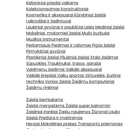
Kelioniniai priedai vaikams
Kolekcionavimas
Konstruktoriai
Kosmetika ir aksesuarai
Kūrybiniai žaislai
Laikrodžiai ir žadintuvai
Laukiniai gyvūnai ir paukščiai
Lėlės
Mediniai žaislai
Moksliniai, mokomieji žaislai
Muilo burbulai
Muzikos instrumentai
Perkamiausi
Piešimas ir rašymas
Pigūs žaislai
Pirmykščiai gyvūnai
Plastikiniai žaislai
Pliušiniai žaislai
Stalo žaidimai
Sūpuoklės
Traukinukai, trasos, garažai
Vaidmenų žaidimai
Vaikiški aksesuarai
Vaikiški krepšiai
Vaikų sportas
Virtuvėlės, buitinė
technika
Vonios žaislai
Žaidimų kompiuteriai
Žaidimų rinkiniai
Žaislai berniukams
Žaislai mergaitėms
Žaislai super kainomis!
Žaisliniai įrankiai
Žaislų naujienos
Žiūronai
Lauko
žaislai
Priežiūra ir maitinimas
Herojai
Mokyklinės prekės
Transporto priemonės