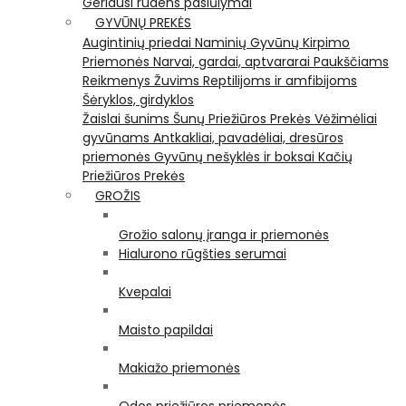
Geriausi rudens pasiūlymai
GYVŪNŲ PREKĖS
Augintinių priedai
Naminių Gyvūnų Kirpimo
Priemonės
Narvai, gardai, aptvararai
Paukščiams
Reikmenys Žuvims
Reptilijoms ir amfibijoms
Šėryklos, girdyklos
Žaislai šunims
Šunų Priežiūros Prekės
Vėžimėliai
gyvūnams
Antkakliai, pavadėliai, dresūros
priemonės
Gyvūnų nešyklės ir boksai
Kačių
Priežiūros Prekės
GROŽIS
Grožio salonų įranga ir priemonės
Hialurono rūgšties serumai
Kvepalai
Maisto papildai
Makiažo priemonės