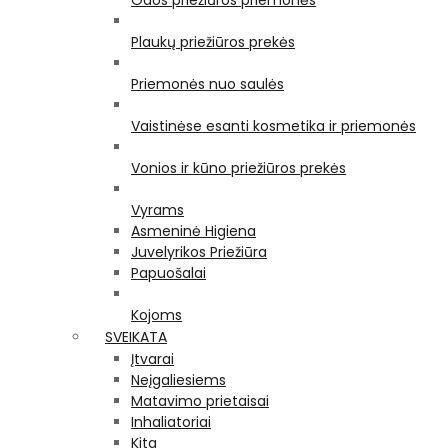
Odos priežiūros priemonės
Plaukų priežiūros prekės
Priemonės nuo saulės
Vaistinėse esanti kosmetika ir priemonės
Vonios ir kūno priežiūros prekės
Vyrams
Asmeninė Higiena
Juvelyrikos Priežiūra
Papuošalai
Kojoms
SVEIKATA
Įtvarai
Neįgaliesiems
Matavimo prietaisai
Inhaliatoriai
Kita