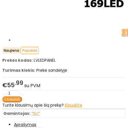
Naujiena
Populiari
Prekės kodas:
LVLEDPANEL
Turimas kiekis:
Prekė sandėlyje
99
€55
su PVM
Turite klausimų apie šią prekę?
Klauskite
Gamintojas:
*EU*
Aprašymas