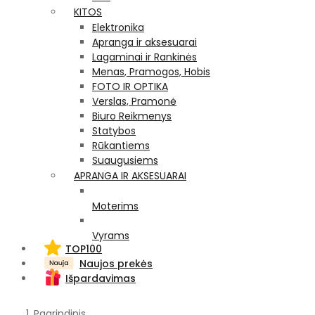
KITOS
Elektronika
Apranga ir aksesuarai
Lagaminai ir Rankinės
Menas, Pramogos, Hobis
FOTO IR OPTIKA
Verslas, Pramonė
Biuro Reikmenys
Statybos
Rūkantiems
Suaugusiems
APRANGA IR AKSESUARAI
Moterims
Vyrams
TOP100
Naujos prekės
Išpardavimas
Pagrindinis