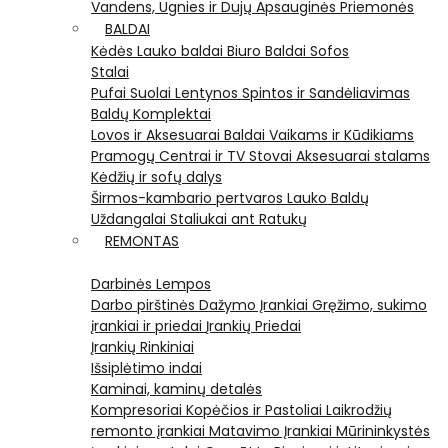
Vandens, Ugnies ir Dujų Apsauginės Priemonės
BALDAI
Kėdės
Lauko baldai
Biuro Baldai
Sofos
Stalai
Pufai
Suolai
Lentynos
Spintos ir Sandėliavimas
Baldų Komplektai
Lovos ir Aksesuarai
Baldai Vaikams ir Kūdikiams
Pramogų Centrai ir TV Stovai
Aksesuarai stalams
Kėdžių ir sofų dalys
Širmos-kambario pertvaros
Lauko Baldų
Uždangalai
Staliukai ant Ratukų
REMONTAS
Darbinės Lempos
Darbo pirštinės
Dažymo Įrankiai
Gręžimo, sukimo
įrankiai ir priedai
Įrankių Priedai
Įrankių Rinkiniai
Išsiplėtimo indai
Kaminai, kaminų detalės
Kompresoriai
Kopėčios ir Pastoliai
Laikrodžių
remonto įrankiai
Matavimo Įrankiai
Mūrininkystės