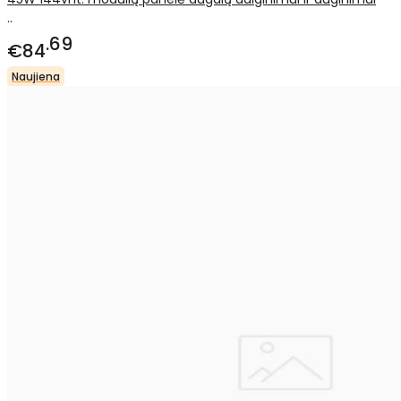
..
69
€84
Naujiena