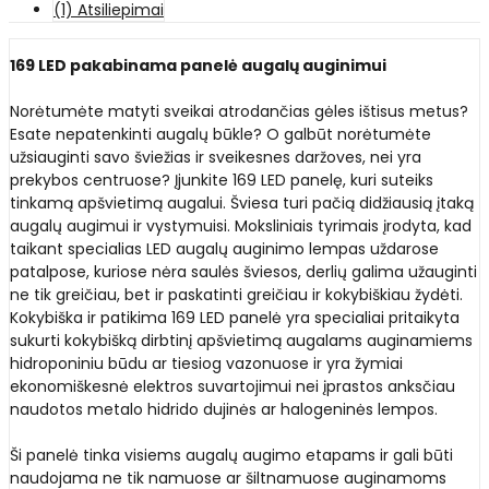
(1) Atsiliepimai
169 LED pakabinama panelė augalų auginimui
Norėtumėte matyti sveikai atrodančias gėles ištisus metus?
Esate nepatenkinti augalų būkle? O galbūt norėtumėte
užsiauginti savo šviežias ir sveikesnes daržoves, nei yra
prekybos centruose? Įjunkite 169 LED panelę, kuri suteiks
tinkamą apšvietimą augalui. Šviesa turi pačią didžiausią įtaką
augalų augimui ir vystymuisi. Moksliniais tyrimais įrodyta, kad
taikant specialias LED augalų auginimo lempas uždarose
patalpose, kuriose nėra saulės šviesos, derlių galima užauginti
ne tik greičiau, bet ir paskatinti greičiau ir kokybiškiau žydėti.
Kokybiška ir patikima 169 LED panelė yra specialiai pritaikyta
sukurti kokybišką dirbtinį apšvietimą augalams auginamiems
hidroponiniu būdu ar tiesiog vazonuose ir yra žymiai
ekonomiškesnė elektros suvartojimui nei įprastos anksčiau
naudotos metalo hidrido dujinės ar halogeninės lempos.
Ši panelė tinka visiems augalų augimo etapams ir gali būti
naudojama ne tik namuose ar šiltnamuose auginamoms