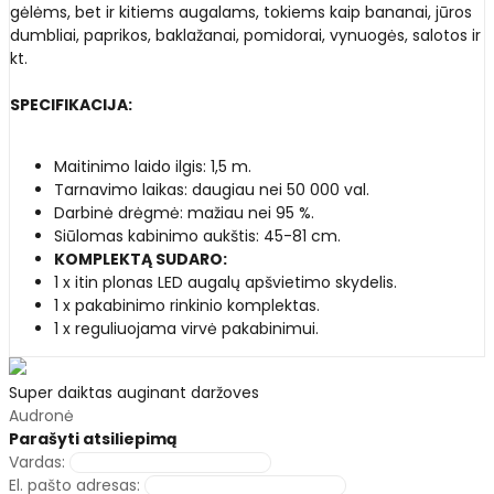
gėlėms, bet ir kitiems augalams, tokiems kaip bananai, jūros
dumbliai, paprikos, baklažanai, pomidorai, vynuogės, salotos ir
kt.
SPECIFIKACIJA:
Maitinimo laido ilgis: 1,5 m.
Tarnavimo laikas: daugiau nei 50 000 val.
Darbinė drėgmė: mažiau nei 95 %.
Siūlomas kabinimo aukštis: 45-81 cm.
KOMPLEKTĄ SUDARO:
1 x itin plonas LED augalų apšvietimo skydelis.
1 x pakabinimo rinkinio komplektas.
1 x reguliuojama virvė pakabinimui.
Super daiktas auginant daržoves
Audronė
Parašyti atsiliepimą
Vardas:
El. pašto adresas: