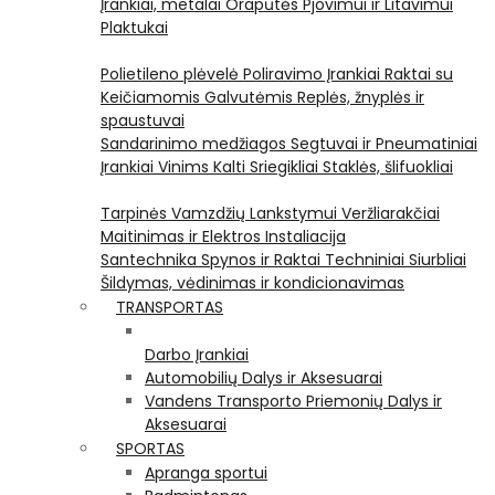
Įrankiai, metalai
Orapūtės
Pjovimui ir Litavimui
Plaktukai
Polietileno plėvelė
Poliravimo Įrankiai
Raktai su
Keičiamomis Galvutėmis
Replės, žnyplės ir
spaustuvai
Sandarinimo medžiagos
Segtuvai ir Pneumatiniai
Įrankiai Vinims Kalti
Sriegikliai
Staklės, šlifuokliai
Tarpinės
Vamzdžių Lankstymui
Veržliarakčiai
Maitinimas ir Elektros Instaliacija
Santechnika
Spynos ir Raktai
Techniniai Siurbliai
Šildymas, vėdinimas ir kondicionavimas
TRANSPORTAS
Darbo Įrankiai
Automobilių Dalys ir Aksesuarai
Vandens Transporto Priemonių Dalys ir
Aksesuarai
SPORTAS
Apranga sportui