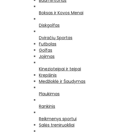
Badmintonas
Boksas ir Kovos Menai
Diskgolfas
Dviračių Sportas
Futbolas
Golfas
Jojimas
Kinezioteipai ir teipai
Krepšinis
Medžioklė ir Šaudymas
Plaukimas
Rankinis
Reikmenys sportui
Salės treniruokliai