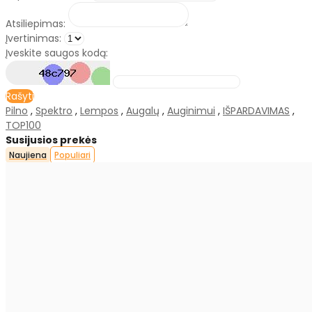
Atsiliepimas:
Įvertinimas:
Įveskite saugos kodą:
Rašyti
Pilno
,
Spektro
,
Lempos
,
Augalų
,
Auginimui
,
IŠPARDAVIMAS
,
TOP100
Susijusios prekės
Naujiena
Populiari