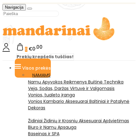
Navigacija
00
€0
0
Prekių krepšelis tuščias!
Visos prekės
NAMAMS
Namų Apyvokos Reikmenys
Buitinė Technika
Veja, Sodas, Daržas
Virtuvė ir Valgomasis
Vonios, tualeto įranga
Vonios Kambario Aksesuarai
Baltiniai ir Patalynė
Dekoras
Židiniai
Židinių ir Krosnių Aksesuarai
Apšvietimas
Biuro ir Namų Apsauga
Baseinas ir SPA