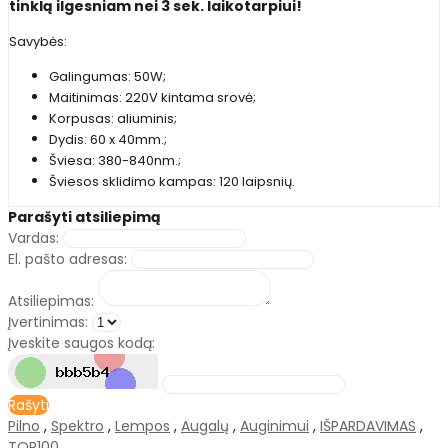
tinklą ilgesniam nei 3 sek. laikotarpiui!
Savybės:
Galingumas: 50W;
Maitinimas: 220V kintama srovė;
Korpusas: aliuminis;
Dydis: 60 x 40mm.;
Šviesa: 380-840nm.;
Šviesos sklidimo kampas: 120 laipsnių.
Parašyti atsiliepimą
Vardas:
El. pašto adresas:
Atsiliepimas:
Įvertinimas:
Įveskite saugos kodą:
Rašyti
Pilno
,
Spektro
,
Lempos
,
Augalų
,
Auginimui
,
IŠPARDAVIMAS
,
TOP100