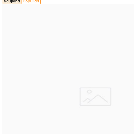
Naujiena
Populiari