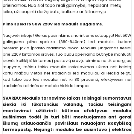
prieinamos. Nuo šiol tapo reali galimybė, nepaisant metų
laiko, užsiauginti daržą bute, balkone ar šiltnamyje
Pilno spektro 50W 220V led modulis augalams.
Naujovė rinkoje! Geras pasirinkimas norintiems sutaupyti! Net 50W
galingumo pilno spektro (380-840nm) led modulis, kuriam
nereikia jokio įprasto maitinimo bloko. Modulis jungiamas tiesiai
prie 220V kintamos srovės. Tuo būdu apeinama būtinybė montuoti
srovės keitiklį iš kintamos į pastovią srovę, laimima ne tik energijos
taupyme, tačiau tokio modulio instaliavimas užima net keletą
kartų mažiau vietos nei tradiciniai led moduliai.Tai leidžia teigti,
kad tokio tipo led moduliai net iki 80 procentų efektyvesni nei
tradicinės kaitrinės ar metalo hidrido lempos.
SVARBU: Modulio tarnavimo laikas teisingai sumontavus
siekia iki tūkstančius valandų, tačiau teisingam
montavimui užtikrinti būtinas efektyvus modulio
aušinimas todėl jis turi būti montuojamas ant gerai
šilumą atiduodančio paviršiaus naudojant kokybišką
termopastą. Nejungti modulio be aušintuvo į elektros