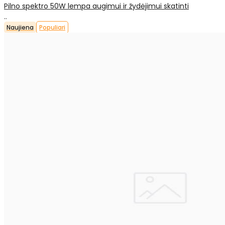
Pilno spektro 50W lempa augimui ir žydėjimui skatinti
..
Naujiena
Populiari