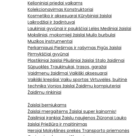
Kelioniniai priedai vaikams
Kolekcionavimas
Konstruktoriai
Kosmetika ir aksesuarai
Kūrybiniai žaislai
Laikrodžiai ir žadintuvai
Laukiniai gyvūnai ir paukščiai
Lėlės
Mediniai žaislai
Moksliniai, mokomieji žaislai
Muilo burbulai
Muzikos instrumentai
Perkamiausi
Piešimas ir rašymas
Pigūs žaislai
Pirmykščiai gyvūnai
Plastikiniai žaislai
Pliušiniai žaislai
Stalo žaidimai
Sūpuoklės
Traukinukai, trasos, garažai
Vaidmenų žaidimai
Vaikiški aksesuarai
Vaikiški krepšiai
Vaikų sportas
Virtuvėlės, buitinė
technika
Vonios žaislai
Žaidimų kompiuteriai
Žaidimų rinkiniai
Žaislai berniukams
Žaislai mergaitėms
Žaislai super kainomis!
Žaisliniai įrankiai
Žaislų naujienos
Žiūronai
Lauko
žaislai
Priežiūra ir maitinimas
Herojai
Mokyklinės prekės
Transporto priemonės