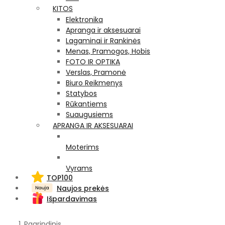
KITOS
Elektronika
Apranga ir aksesuarai
Lagaminai ir Rankinės
Menas, Pramogos, Hobis
FOTO IR OPTIKA
Verslas, Pramonė
Biuro Reikmenys
Statybos
Rūkantiems
Suaugusiems
APRANGA IR AKSESUARAI
Moterims
Vyrams
TOP100
Naujos prekės
Išpardavimas
Pagrindinis