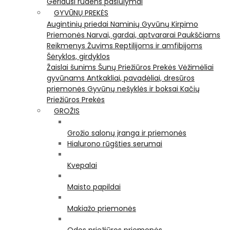
Geriausi rudens pasiūlymai
GYVŪNŲ PREKĖS
Augintinių priedai
Naminių Gyvūnų Kirpimo
Priemonės
Narvai, gardai, aptvararai
Paukščiams
Reikmenys Žuvims
Reptilijoms ir amfibijoms
Šėryklos, girdyklos
Žaislai šunims
Šunų Priežiūros Prekės
Vėžimėliai
gyvūnams
Antkakliai, pavadėliai, dresūros
priemonės
Gyvūnų nešyklės ir boksai
Kačių
Priežiūros Prekės
GROŽIS
Grožio salonų įranga ir priemonės
Hialurono rūgšties serumai
Kvepalai
Maisto papildai
Makiažo priemonės