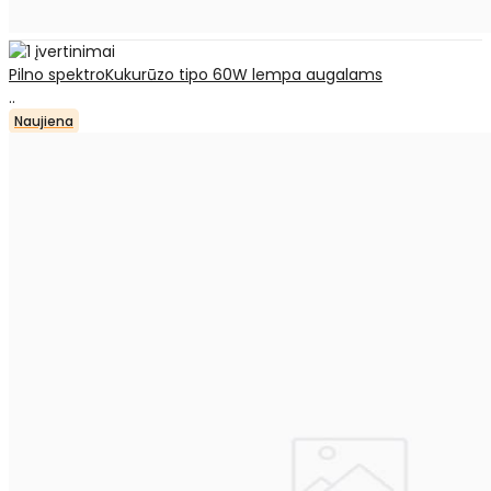
Pilno spektroKukurūzo tipo 60W lempa augalams
..
Naujiena