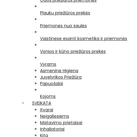
Odos priežiūros priemonės
Plaukų priežiūros prekės
Priemonės nuo saulės
Vaistinėse esanti kosmetika ir priemonės
Vonios ir kūno priežiūros prekės
Vyrams
Asmeninė Higiena
Juvelyrikos Priežiūra
Papuošalai
Kojoms
SVEIKATA
Įtvarai
Neįgaliesiems
Matavimo prietaisai
Inhaliatoriai
Kita