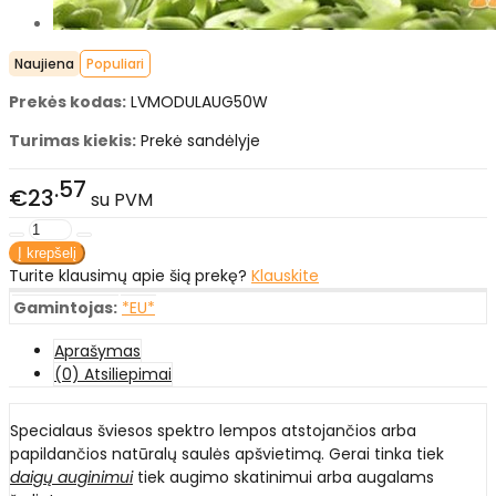
Naujiena
Populiari
Prekės kodas:
LVMODULAUG50W
Turimas kiekis:
Prekė sandėlyje
57
€23
su PVM
Turite klausimų apie šią prekę?
Klauskite
Gamintojas:
*EU*
Aprašymas
(0) Atsiliepimai
Specialaus šviesos spektro lempos atstojančios arba
papildančios natūralų saulės apšvietimą. Gerai tinka tiek
daigų auginimui
tiek augimo skatinimui arba augalams