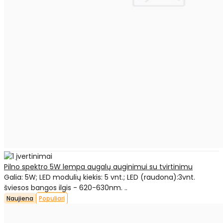
Pilno spektro 5W lempa augalų auginimui su tvirtinimu
Galia: 5W; LED modulių kiekis: 5 vnt.; LED (raudona):3vnt.
šviesos bangos ilgis - 620-630nm. ..
Naujiena
Populiari