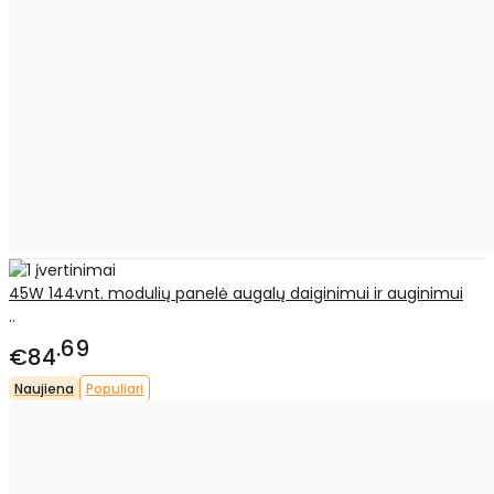
45W 144vnt. modulių panelė augalų daiginimui ir auginimui
..
69
€84
Naujiena
Populiari