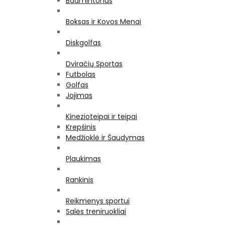
Badmintonas
Boksas ir Kovos Menai
Diskgolfas
Dviračių Sportas
Futbolas
Golfas
Jojimas
Kinezioteipai ir teipai
Krepšinis
Medžioklė ir Šaudymas
Plaukimas
Rankinis
Reikmenys sportui
Salės treniruokliai