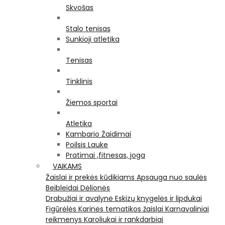
Skvošas
Stalo tenisas
Sunkioji atletika
Tenisas
Tinklinis
Žiemos sportai
Atletika
Kambario Žaidimai
Poilsis Lauke
Pratimai ,fitnesas, joga
VAIKAMS
Žaislai ir prekės kūdikiams
Apsauga nuo saulės
Beibleidai
Dėlionės
Drabužiai ir avalynė
Eskizų knygelės ir lipdukai
Figūrėlės
Karinės tematikos žaislai
Karnavaliniai
reikmenys
Karoliukai ir rankdarbiai