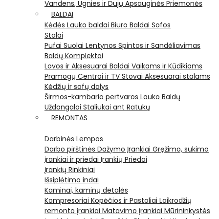
Vandens, Ugnies ir Dujų Apsauginės Priemonės
BALDAI
Kėdės
Lauko baldai
Biuro Baldai
Sofos
Stalai
Pufai
Suolai
Lentynos
Spintos ir Sandėliavimas
Baldų Komplektai
Lovos ir Aksesuarai
Baldai Vaikams ir Kūdikiams
Pramogų Centrai ir TV Stovai
Aksesuarai stalams
Kėdžių ir sofų dalys
Širmos-kambario pertvaros
Lauko Baldų
Uždangalai
Staliukai ant Ratukų
REMONTAS
Darbinės Lempos
Darbo pirštinės
Dažymo Įrankiai
Gręžimo, sukimo
įrankiai ir priedai
Įrankių Priedai
Įrankių Rinkiniai
Išsiplėtimo indai
Kaminai, kaminų detalės
Kompresoriai
Kopėčios ir Pastoliai
Laikrodžių
remonto įrankiai
Matavimo Įrankiai
Mūrininkystės