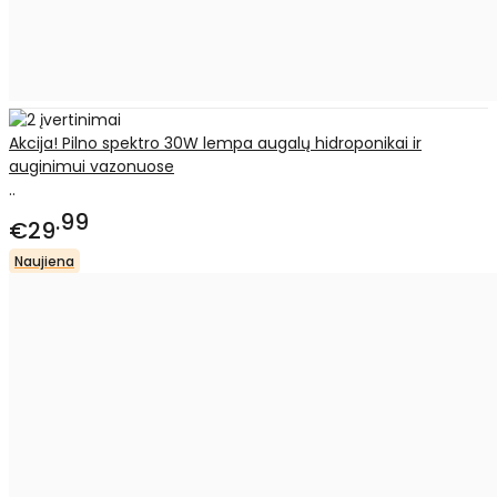
Akcija! Pilno spektro 30W lempa augalų hidroponikai ir
auginimui vazonuose
..
99
€29
Naujiena