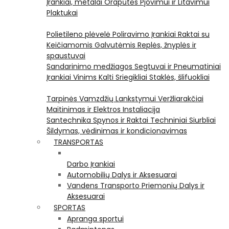
Įrankiai, metalai
Orapūtės
Pjovimui ir Litavimui
Plaktukai
Polietileno plėvelė
Poliravimo Įrankiai
Raktai su
Keičiamomis Galvutėmis
Replės, žnyplės ir
spaustuvai
Sandarinimo medžiagos
Segtuvai ir Pneumatiniai
Įrankiai Vinims Kalti
Sriegikliai
Staklės, šlifuokliai
Tarpinės
Vamzdžių Lankstymui
Veržliarakčiai
Maitinimas ir Elektros Instaliacija
Santechnika
Spynos ir Raktai
Techniniai Siurbliai
Šildymas, vėdinimas ir kondicionavimas
TRANSPORTAS
Darbo Įrankiai
Automobilių Dalys ir Aksesuarai
Vandens Transporto Priemonių Dalys ir
Aksesuarai
SPORTAS
Apranga sportui