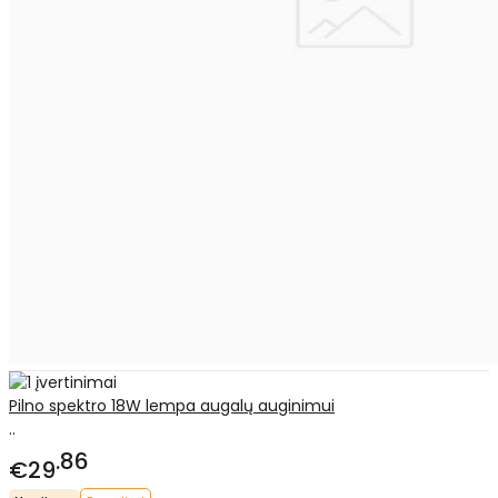
Pilno spektro 18W lempa augalų auginimui
..
86
€29