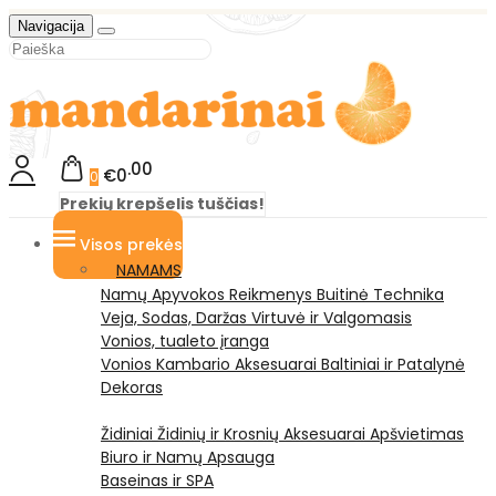
Navigacija
00
€0
0
Prekių krepšelis tuščias!
Visos prekės
NAMAMS
Namų Apyvokos Reikmenys
Buitinė Technika
Veja, Sodas, Daržas
Virtuvė ir Valgomasis
Vonios, tualeto įranga
Vonios Kambario Aksesuarai
Baltiniai ir Patalynė
Dekoras
Židiniai
Židinių ir Krosnių Aksesuarai
Apšvietimas
Biuro ir Namų Apsauga
Baseinas ir SPA