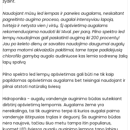
žydint.
Naudojant mūsų led lempas ir paneles augalams, neskaitant
pagreitinto augimo proceso, augalai intensyviau lapoja,
tvirtėja ir netysta vien į viršų. Šį apšvietimą augalams
rekomenduojama naudoti iki 14val. per parą. Pilno spektro led
lempų naudojimas gali paskatinti augimą iki 200 procentų!
Jau po keleto dienų ar savaitės naudojimo daugumai augalų
tampa matomi akivaizdūs pakitimai, tame tarpe padidėjusią
chlorofilo gamybą
augalo audiniuose kas lemia sodresnę žalią
lapų spalvą
Pilno spektro led lempų apšvietimas gali būti ne tik kaip
papildomas apšvietimas augalams bet teisingai naudojant ir
pilnai atstoti natūralią šviesą
Hidroponika - augalų vandenyje auginimo būdas suteikiant
dirbtinį apšvietimą lempomis. Augalams žemė yra
nereikalinga, tai tik auginimo terpė iš kurios augalai paima
vandenyje ištirpusias trąšas ir deguonį. Šis auginimo būdas
nėra naujovė, tačiau šiuo metu tampa itin populiarus,
kuomet LED šviesos augalų auginimo lempos tapo labiau