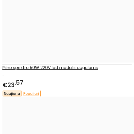
Pilno spektro 50W 220V led modulis augalams
..
57
€23
Naujiena
Populiari