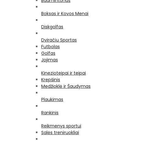
Badmintonas
Boksas ir Kovos Menai
Diskgolfas
Dviračių Sportas
Futbolas
Golfas
Jojimas
Kinezioteipai ir teipai
Krepšinis
Medžioklė ir Šaudymas
Plaukimas
Rankinis
Reikmenys sportui
Salės treniruokliai