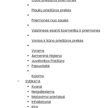
Odos priežiūros priemonės
Plaukų priežiūros prekės
Priemonės nuo saulės
Vaistinėse esanti kosmetika ir priemonės
Vonios ir kūno priežiūros prekės
Vyrams
Asmeninė Higiena
Juvelyrikos Priežiūra
Papuošalai
Kojoms
SVEIKATA
Įtvarai
Neįgaliesiems
Matavimo prietaisai
Inhaliatoriai
Kita