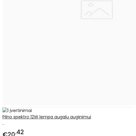
Pilno spektro 12W lempa augalų auginimui
..
42
€20