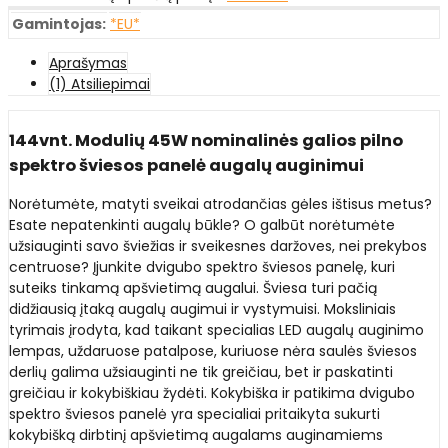
Gamintojas:
*EU*
Aprašymas
(1) Atsiliepimai
144vnt. Modulių 45W nominalinės galios pilno
spektro šviesos panelė augalų auginimui
Norėtumėte, matyti sveikai atrodančias gėles ištisus metus?
Esate nepatenkinti augalų būkle? O galbūt norėtumėte
užsiauginti savo šviežias ir sveikesnes daržoves, nei prekybos
centruose? Įjunkite dvigubo spektro šviesos panelę, kuri
suteiks tinkamą apšvietimą augalui. Šviesa turi pačią
didžiausią įtaką augalų augimui ir vystymuisi. Moksliniais
tyrimais įrodyta, kad taikant specialias LED augalų auginimo
lempas, uždaruose patalpose, kuriuose nėra saulės šviesos
derlių galima užsiauginti ne tik greičiau, bet ir paskatinti
greičiau ir kokybiškiau žydėti. Kokybiška ir patikima dvigubo
spektro šviesos panelė yra specialiai pritaikyta sukurti
kokybišką dirbtinį apšvietimą augalams auginamiems