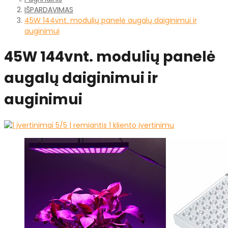
IŠPARDAVIMAS
45W 144vnt. modulių panelė augalų daiginimui ir
auginimui
45W 144vnt. modulių panelė
augalų daiginimui ir
auginimui
5
/5 | remiantis
1
kliento įvertinimu