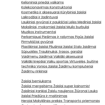
Kelioniniai priedai vaikams
Kolekcionavimas
Konstruktoriai
Kosmetika ir aksesuarai
Kūrybiniai žaislai
Laikrodžiai ir žadintuvai
Laukiniai gyvūnai ir paukščiai
Lėlės
Mediniai žaislai
Moksliniai, mokomieji žaislai
Muilo burbulai
Muzikos instrumentai
Perkamiausi
Piešimas ir rašymas
Pigūs žaislai
Pirmykščiai gyvūnai
Plastikiniai žaislai
Pliušiniai žaislai
Stalo žaidimai
Sūpuoklės
Traukinukai, trasos, garažai
Vaidmenų žaidimai
Vaikiški aksesuarai
Vaikiški krepšiai
Vaikų sportas
Virtuvėlės, buitinė
technika
Vonios žaislai
Žaidimų kompiuteriai
Žaidimų rinkiniai
Žaislai berniukams
Žaislai mergaitėms
Žaislai super kainomis!
Žaisliniai įrankiai
Žaislų naujienos
Žiūronai
Lauko
žaislai
Priežiūra ir maitinimas
Herojai
Mokyklinės prekės
Transporto priemonės