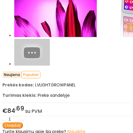
Naujiena
Populiari
Prekės kodas:
LVLIGHTGROWPANEL
Turimas kiekis:
Prekė sandėlyje
69
€84
su PVM
Turite klausimų apie šią prekę?
Klauskite