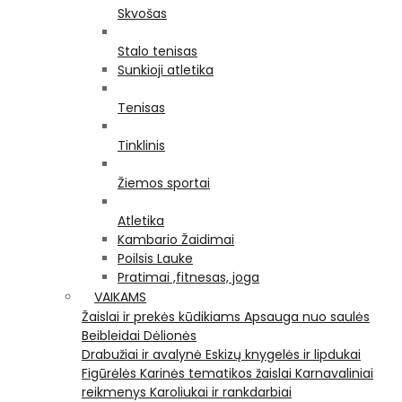
Skvošas
Stalo tenisas
Sunkioji atletika
Tenisas
Tinklinis
Žiemos sportai
Atletika
Kambario Žaidimai
Poilsis Lauke
Pratimai ,fitnesas, joga
VAIKAMS
Žaislai ir prekės kūdikiams
Apsauga nuo saulės
Beibleidai
Dėlionės
Drabužiai ir avalynė
Eskizų knygelės ir lipdukai
Figūrėlės
Karinės tematikos žaislai
Karnavaliniai
reikmenys
Karoliukai ir rankdarbiai