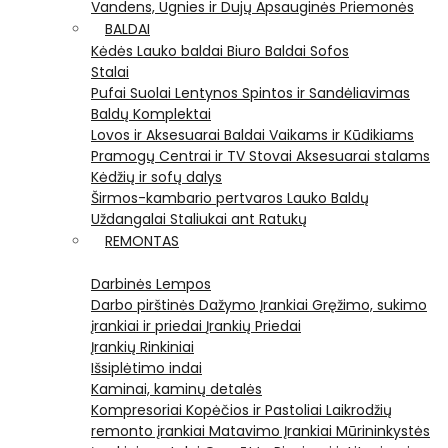
Vandens, Ugnies ir Dujų Apsauginės Priemonės
BALDAI
Kėdės
Lauko baldai
Biuro Baldai
Sofos
Stalai
Pufai
Suolai
Lentynos
Spintos ir Sandėliavimas
Baldų Komplektai
Lovos ir Aksesuarai
Baldai Vaikams ir Kūdikiams
Pramogų Centrai ir TV Stovai
Aksesuarai stalams
Kėdžių ir sofų dalys
Širmos-kambario pertvaros
Lauko Baldų
Uždangalai
Staliukai ant Ratukų
REMONTAS
Darbinės Lempos
Darbo pirštinės
Dažymo Įrankiai
Gręžimo, sukimo
įrankiai ir priedai
Įrankių Priedai
Įrankių Rinkiniai
Išsiplėtimo indai
Kaminai, kaminų detalės
Kompresoriai
Kopėčios ir Pastoliai
Laikrodžių
remonto įrankiai
Matavimo Įrankiai
Mūrininkystės