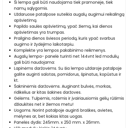
Ši lempa gali būti naudojama tiek pramonėje, tiek
namų sąlygomis.
Uždaruose patalpose suteikia augalų augimui reikalingą
apšvietimą.
Papildo saulės apšvietimą, ypač žiemą, kai dienos
apšvietimas yra trumpas.
Prailgina dienos šviesos periodą, kuris ypač svarbus
augimo ir žydėjimo laikotarpiu.
Komplekte yra lempos pakabinimo reikmenys.
Augalų lempa- panelė turinti net 144vnt led modulių
gali būti naudojama:
Lapinėms daržovėms. Su šia lempa uždaroje patalpoje
galite auginti salotas, pomidorus, špinatus, kopūstus ir
kt.
Šakninėmis daržovėms. Auginant bulvės, morkas,
ridikėlius ar kitas šakines daržoves.
Gėlėms. Tulpėmis, rožėmis ir įvairiausiomis gėlių rūšimis
džiaukitės net ir žiemos metu!
Uogoms. Norint patalpoje auginti braškes, avietes,
mėlynes ar, bet kokias kitas uogas.
Panelės dydis: 245mm. x 250 mm. x 26mm.