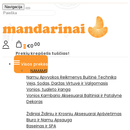
Navigacija
00
€0
0
Prekių krepšelis tuščias!
Visos prekės
NAMAMS
Namų Apyvokos Reikmenys
Buitinė Technika
Veja, Sodas, Daržas
Virtuvė ir Valgomasis
Vonios, tualeto įranga
Vonios Kambario Aksesuarai
Baltiniai ir Patalynė
Dekoras
Židiniai
Židinių ir Krosnių Aksesuarai
Apšvietimas
Biuro ir Namų Apsauga
Baseinas ir SPA