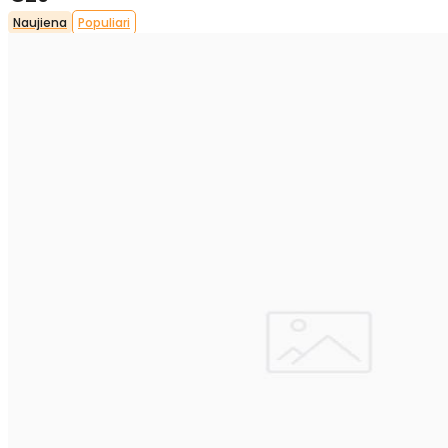
Naujiena
Populiari