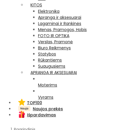
KITOS
Elektronika
Apranga ir aksesuarai
Lagaminai ir Rankinės
Menas, Pramogos, Hobis
FOTO IR OPTIKA
Verslas, Pramonė
Biuro Reikmenys
Statybos
Rūkantiems
Suaugusiems
APRANGA IR AKSESUARAI
Moterims
Vyrams
TOP100
Naujos prekės
Išpardavimas
Pagrindinis