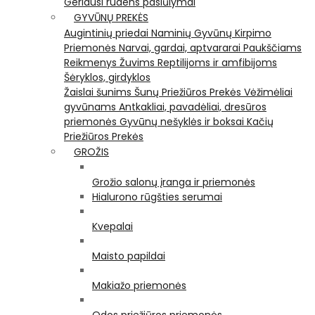
Geriausi rudens pasiūlymai
GYVŪNŲ PREKĖS
Augintinių priedai
Naminių Gyvūnų Kirpimo
Priemonės
Narvai, gardai, aptvararai
Paukščiams
Reikmenys Žuvims
Reptilijoms ir amfibijoms
Šėryklos, girdyklos
Žaislai šunims
Šunų Priežiūros Prekės
Vėžimėliai
gyvūnams
Antkakliai, pavadėliai, dresūros
priemonės
Gyvūnų nešyklės ir boksai
Kačių
Priežiūros Prekės
GROŽIS
Grožio salonų įranga ir priemonės
Hialurono rūgšties serumai
Kvepalai
Maisto papildai
Makiažo priemonės