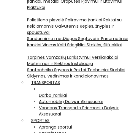
Įrankiai, metalai
Orapūtės
Pjovimui ir Litavimui
Plaktukai
Polietileno plėvelė
Poliravimo Įrankiai
Raktai su
Keičiamomis Galvutėmis
Replės, žnyplės ir
spaustuvai
Sandarinimo medžiagos
Segtuvai ir Pneumatiniai
Įrankiai Vinims Kalti
Sriegikliai
Staklės, šlifuokliai
Tarpinės
Vamzdžių Lankstymui
Veržliarakčiai
Maitinimas ir Elektros Instaliacija
Santechnika
Spynos ir Raktai
Techniniai Siurbliai
Šildymas, vėdinimas ir kondicionavimas
TRANSPORTAS
Darbo Įrankiai
Automobilių Dalys ir Aksesuarai
Vandens Transporto Priemonių Dalys ir
Aksesuarai
SPORTAS
Apranga sportui