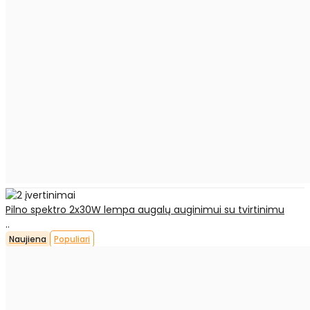
Pilno spektro 2x30W lempa augalų auginimui su tvirtinimu
..
Naujiena
Populiari