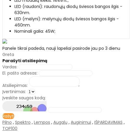
LED modulių kiekis: 144vnt.;
LED (raudoni): raudonųjų diodų šviesos bangos ilgis -
630nm.
LED (mėlyni): mėlynųjų diodų šviesos bangos ilgis -
460nm.
Nominali galia: 45W;
Panele tikrai padeda, nauji lapeliai pasirode jau po 3 dienu
Greta
Parašyti atsiliepimą
Vardas:
El. pašto adresas:
Atsiliepimas:
Įvertinimas:
Įveskite saugos kodą:
Rašyti
Pilno
,
Spektro
,
Lempos
,
Augalų
,
Auginimui
,
IŠPARDAVIMAS
,
TOP100