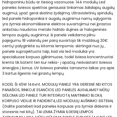
hidroponiniu būdu ar tiesiog vazonuose. 144 modulių Led
panelės šviesos spektras geriausiai tinkamas žalialapių augalų
augimui, ypač gerai skatina žydėjimą. Ultravioletinių spindulių
led panelė hidroponikai ir augalų auginimui namų sąlygomis
yra žymiai ekonomiškesnė elektros suvartojimui nei įprastos
anksčiau naudotos metalo hidrido dujinės ar halogeninės
lempos augalų auginimui: ši panelė veikdama pilnu
pajėgumu 18 valandų per parą suvartoja tik maždaug 20€
centų! palyginkite su kitomis lempomis: skirtingai nuo jų ,
panelė suprojektuota taip, kad visi led moduliai yra
specialiuose korpuso įgilinimuose, todėl šviesa koncentruotai
krenta tik būtent ten kur reikia- į apačią, nešvaistant šviesos
energijos į šonus. UV šviesos panelės tarnavmo laikas yra apie
3 kartus ilgesnis nei įprastų lempų.
KODĖL ŠI 45W 144vnt. MODULIŲ PANELĖ YRA GERESNĖ NEI KITOS
PANAŠIOS, RINKOJE ESANČIOS LED PANELĖS AUGALAMS? MŪSŲ
SIŪLOMA LED PANELĖ TURI INTEGRUOTĄ MAITINIMO BLOKĄ
KORPUSO VIDUJE IR PADIDINTĄ LED MODULIŲ AUŠINIMO SISTEMĄ
(Galite pastebėti kad panelės korpusas yra žymiai didesnis ir
storesnis nei kitų). TAI LEMIA ŽYMIAI ILGESNĮ LEMPOS