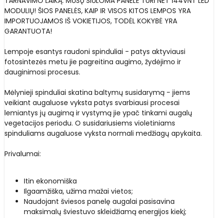
TARNAVIMO LAIKĄ. MŪSŲ SIŪLOMA PANELĖ TURI NET 144VNT LED
MODULIŲ! ŠIOS PANELĖS, KAIP IR VISOS KITOS LEMPOS YRA
IMPORTUOJAMOS IŠ VOKIETIJOS, TODĖL KOKYBĖ YRA
GARANTUOTA!
Lempoje esantys raudoni spinduliai - patys aktyviausi
fotosintezės metu jie pagreitina augimo, žydėjimo ir
dauginimosi procesus.
Mėlynieji spinduliai skatina baltymų susidarymą - jiems
veikiant augaluose vyksta patys svarbiausi procesai
lemiantys jų augimą ir vystymą jie ypač tinkami augalų
vegetacijos periodu. O susidariusiems violetiniams
spinduliams augaluose vyksta normali medžiagų apykaita.
Privalumai:
Itin ekonomiška
Ilgaamžiška, užima mažai vietos;
Naudojant šviesos panelę augalai pasisavina
maksimalų šviestuvo skleidžiamą energijos kiekį;