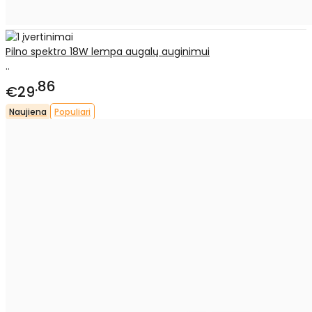
Pilno spektro 18W lempa augalų auginimui
..
86
€29
Naujiena
Populiari