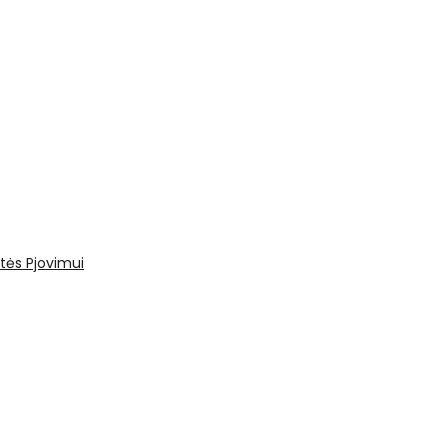
tės
Pjovimui