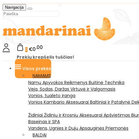
Navigacija
00
€0
0
Prekių krepšelis tuščias!
Visos prekės
NAMAMS
Namų Apyvokos Reikmenys
Buitinė Technika
Veja, Sodas, Daržas
Virtuvė ir Valgomasis
Vonios, tualeto įranga
Vonios Kambario Aksesuarai
Baltiniai ir Patalynė
Dek
Židiniai
Židinių ir Krosnių Aksesuarai
Apšvietimas
Biu
Baseinas ir SPA
Vandens, Ugnies ir Dujų Apsauginės Priemonės
BALDAI