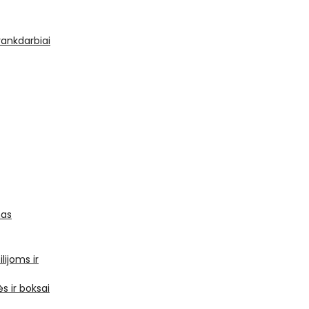
 rankdarbiai
mas
ilijoms ir
s ir boksai