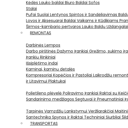
Kėdės
Lauko baldai
Biuro Baldai
Sofos
Stalai
Pufai
Suolai
Lentynos
Spintos ir Sandėliavimas
Bald
Lovos ir Aksesuarai
Baldai Vaikams ir Kūdikiams
Pram
Širmos-kambario pertvaros
Lauko Baldų Uždangala
REMONTAS
Darbinės Lempos
Darbo pirštinės
Dažymo Įrankiai
Gręžimo, sukimo įran
Įrankių Rinkiniai
Išsiplėtimo indai
Kaminai, kaminų detalės
Kompresoriai
Kopėčios ir Pastoliai
Laikrodžių remont
ir Litavimui
Plaktukai
Polietileno plėvelė
Poliravimo Įrankiai
Raktai su Kei
Sandarinimo medžiagos
Segtuvai ir Pneumatiniai Įr
Tarpinės
Vamzdžių Lankstymui
Veržliarakčiai
Maitini
Santechnika
Spynos ir Raktai
Techniniai Siurbliai
Šil
TRANSPORTAS