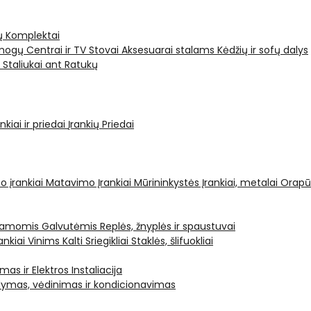
ų Komplektai
ogų Centrai ir TV Stovai
Aksesuarai stalams
Kėdžių ir sofų dalys
i
Staliukai ant Ratukų
kiai ir priedai
Įrankių Priedai
o įrankiai
Matavimo Įrankiai
Mūrininkystės Įrankiai, metalai
Orapū
čiamomis Galvutėmis
Replės, žnyplės ir spaustuvai
ankiai Vinims Kalti
Sriegikliai
Staklės, šlifuokliai
mas ir Elektros Instaliacija
dymas, vėdinimas ir kondicionavimas