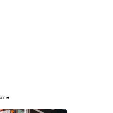
urime!