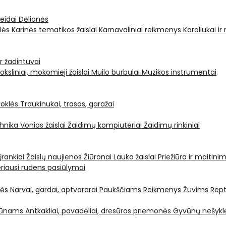
leidai
Dėlionės
ėlės
Karinės tematikos žaislai
Karnavaliniai reikmenys
Karoliukai ir
ir žadintuvai
oksliniai, mokomieji žaislai
Muilo burbulai
Muzikos instrumentai
oklės
Traukinukai, trasos, garažai
chnika
Vonios žaislai
Žaidimų kompiuteriai
Žaidimų rinkiniai
 įrankiai
Žaislų naujienos
Žiūronai
Lauko žaislai
Priežiūra ir maitini
riausi rudens pasiūlymai
nės
Narvai, gardai, aptvararai
Paukščiams
Reikmenys Žuvims
Rept
yvūnams
Antkakliai, pavadėliai, dresūros priemonės
Gyvūnų nešyklė