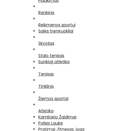
Plaukimas
Rankinis
Reikmenys sportui
Salės treniruokliai
Skvošas
Stalo tenisas
Sunkioji atletika
Tenisas
Tinklinis
Žiemos sportai
Atletika
Kambario Žaidimai
Poilsis Lauke
Pratimai ,fitnesas, joga