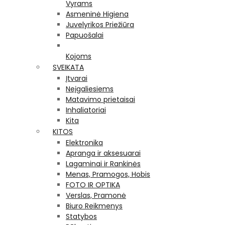
Vyrams
Asmeninė Higiena
Juvelyrikos Priežiūra
Papuošalai
Kojoms
SVEIKATA
Įtvarai
Neįgaliesiems
Matavimo prietaisai
Inhaliatoriai
Kita
KITOS
Elektronika
Apranga ir aksesuarai
Lagaminai ir Rankinės
Menas, Pramogos, Hobis
FOTO IR OPTIKA
Verslas, Pramonė
Biuro Reikmenys
Statybos