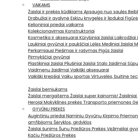
VAIKAMS
Žaislai ir prekės kūdikiams
Apsauga nuo saulės
Beib
Drabužiai ir avalynė
Eskizų knygelės ir lipdukai
Figūr
Kelioniniai priedai vaikams
Kolekcionavimas
Konstruktoriai
Kosmetika ir aksesuarai
Kūrybiniai žaislai
Laikrodžiai 
Laukiniai gyvūnai ir paukščiai
Lėlės
Mediniai žaislai
M
Perkamiausi
Piešimas ir rašymas
Pigūs žaislai
Pirmykščiai gyvūnai
Plastikiniai žaislai
Pliušiniai žaislai
Stalo žaidimai
Sūpu
Vaidmenų žaidimai
Vaikiški aksesuarai
Vaikiški krepšiai
Vaikų sportas
Virtuvėlės, buitinė te
Žaislai berniukams
Žaislai mergaitėms
Žaislai super kainomis!
Žaisliniai
Herojai
Mokyklinės prekės
Transporto priemonės
Ge
GYVŪNŲ PREKĖS
Augintinių priedai
Naminių Gyvūnų Kirpimo Priemo
amfibijoms
Šėryklos, girdyklos
Žaislai šunims
Šunų Priežiūros Prekės
Vėžimėliai g
Kačių Priežiūros Prekės