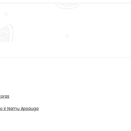
oras
ro ir Namų Apsauga