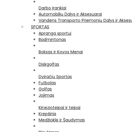
Darbo Įrankiai
Automobilių Dalys ir Aksesuarai
Vandens Transporto Priemonių Dalys ir Akses
SPORTAS
Apranga sportui
Badmintonas
Boksas ir Kovos Menai
Diskgolfas
Dviračių Sportas
Futbolas
Golfas
Jojimas
Kinezioteipai ir teipai
Krepšinis
Medžioklė ir Šaudymas