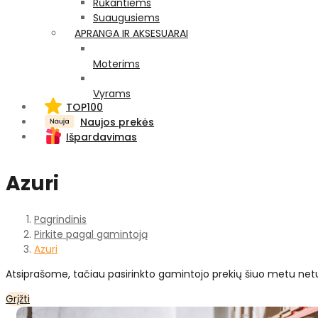
Rūkantiems
Suaugusiems
APRANGA IR AKSESUARAI
Moterims
Vyrams
TOP100
Naujos prekės
Išpardavimas
Azuri
Pagrindinis
Pirkite pagal gamintoją
Azuri
Atsiprašome, tačiau pasirinkto gamintojo prekių šiuo metu net
Grįžti