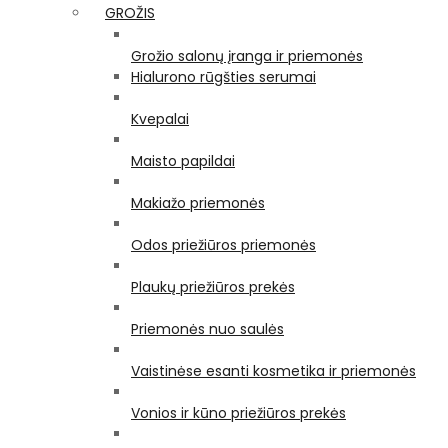
GROŽIS
Grožio salonų įranga ir priemonės
Hialurono rūgšties serumai
Kvepalai
Maisto papildai
Makiažo priemonės
Odos priežiūros priemonės
Plaukų priežiūros prekės
Priemonės nuo saulės
Vaistinėse esanti kosmetika ir priemonės
Vonios ir kūno priežiūros prekės