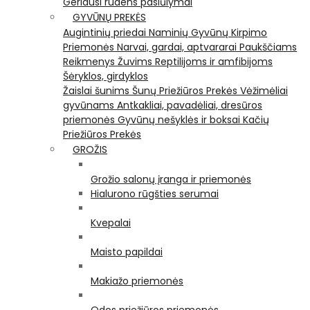
Geriausi rudens pasiūlymai
GYVŪNŲ PREKĖS
Augintinių priedai
Naminių Gyvūnų Kirpimo
Priemonės
Narvai, gardai, aptvararai
Paukščiams
Reikmenys Žuvims
Reptilijoms ir amfibijoms
Šėryklos, girdyklos
Žaislai šunims
Šunų Priežiūros Prekės
Vėžimėliai
gyvūnams
Antkakliai, pavadėliai, dresūros
priemonės
Gyvūnų nešyklės ir boksai
Kačių
Priežiūros Prekės
GROŽIS
Grožio salonų įranga ir priemonės
Hialurono rūgšties serumai
Kvepalai
Maisto papildai
Makiažo priemonės