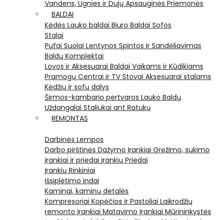
Vandens, Ugnies ir Dujų Apsauginės Priemonės
BALDAI
Kėdės
Lauko baldai
Biuro Baldai
Sofos
Stalai
Pufai
Suolai
Lentynos
Spintos ir Sandėliavimas
Baldų Komplektai
Lovos ir Aksesuarai
Baldai Vaikams ir Kūdikiams
Pramogų Centrai ir TV Stovai
Aksesuarai stalams
Kėdžių ir sofų dalys
Širmos-kambario pertvaros
Lauko Baldų
Uždangalai
Staliukai ant Ratukų
REMONTAS
Darbinės Lempos
Darbo pirštinės
Dažymo Įrankiai
Gręžimo, sukimo
įrankiai ir priedai
Įrankių Priedai
Įrankių Rinkiniai
Išsiplėtimo indai
Kaminai, kaminų detalės
Kompresoriai
Kopėčios ir Pastoliai
Laikrodžių
remonto įrankiai
Matavimo Įrankiai
Mūrininkystės