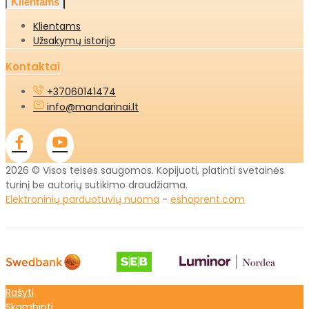
Klientams
Klientams
Užsakymų istorija
Kontaktai
+37060141474
info@mandarinai.lt
2026 © Visos teisės saugomos. Kopijuoti, platinti svetainės
turinį be autorių sutikimo draudžiama.
Elektroninių parduotuvių nuoma
-
eshoprent.com
Rašyti
Skambinti