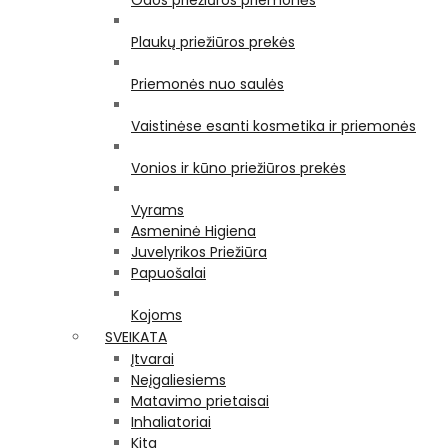
Odos priežiūros priemonės
Plaukų priežiūros prekės
Priemonės nuo saulės
Vaistinėse esanti kosmetika ir priemonės
Vonios ir kūno priežiūros prekės
Vyrams
Asmeninė Higiena
Juvelyrikos Priežiūra
Papuošalai
Kojoms
SVEIKATA
Įtvarai
Neįgaliesiems
Matavimo prietaisai
Inhaliatoriai
Kita