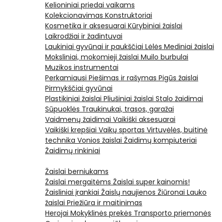
Kelioniniai priedai vaikams
Kolekcionavimas
Konstruktoriai
Kosmetika ir aksesuarai
Kūrybiniai žaislai
Laikrodžiai ir žadintuvai
Laukiniai gyvūnai ir paukščiai
Lėlės
Mediniai žaislai
Moksliniai, mokomieji žaislai
Muilo burbulai
Muzikos instrumentai
Perkamiausi
Piešimas ir rašymas
Pigūs žaislai
Pirmykščiai gyvūnai
Plastikiniai žaislai
Pliušiniai žaislai
Stalo žaidimai
Sūpuoklės
Traukinukai, trasos, garažai
Vaidmenų žaidimai
Vaikiški aksesuarai
Vaikiški krepšiai
Vaikų sportas
Virtuvėlės, buitinė
technika
Vonios žaislai
Žaidimų kompiuteriai
Žaidimų rinkiniai
Žaislai berniukams
Žaislai mergaitėms
Žaislai super kainomis!
Žaisliniai įrankiai
Žaislų naujienos
Žiūronai
Lauko
žaislai
Priežiūra ir maitinimas
Herojai
Mokyklinės prekės
Transporto priemonės