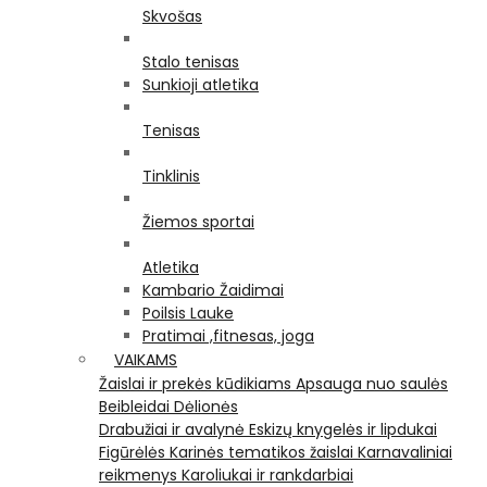
Skvošas
Stalo tenisas
Sunkioji atletika
Tenisas
Tinklinis
Žiemos sportai
Atletika
Kambario Žaidimai
Poilsis Lauke
Pratimai ,fitnesas, joga
VAIKAMS
Žaislai ir prekės kūdikiams
Apsauga nuo saulės
Beibleidai
Dėlionės
Drabužiai ir avalynė
Eskizų knygelės ir lipdukai
Figūrėlės
Karinės tematikos žaislai
Karnavaliniai
reikmenys
Karoliukai ir rankdarbiai