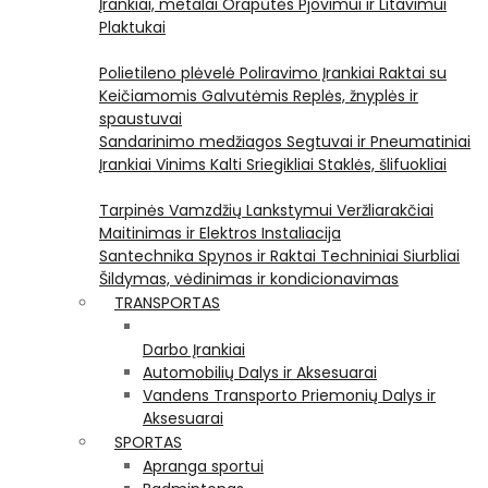
Įrankiai, metalai
Orapūtės
Pjovimui ir Litavimui
Plaktukai
Polietileno plėvelė
Poliravimo Įrankiai
Raktai su
Keičiamomis Galvutėmis
Replės, žnyplės ir
spaustuvai
Sandarinimo medžiagos
Segtuvai ir Pneumatiniai
Įrankiai Vinims Kalti
Sriegikliai
Staklės, šlifuokliai
Tarpinės
Vamzdžių Lankstymui
Veržliarakčiai
Maitinimas ir Elektros Instaliacija
Santechnika
Spynos ir Raktai
Techniniai Siurbliai
Šildymas, vėdinimas ir kondicionavimas
TRANSPORTAS
Darbo Įrankiai
Automobilių Dalys ir Aksesuarai
Vandens Transporto Priemonių Dalys ir
Aksesuarai
SPORTAS
Apranga sportui