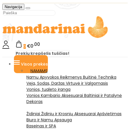
Navigacija
00
€0
0
Prekių krepšelis tuščias!
Visos prekės
NAMAMS
Namų Apyvokos Reikmenys
Buitinė Technika
Veja, Sodas, Daržas
Virtuvė ir Valgomasis
Vonios, tualeto įranga
Vonios Kambario Aksesuarai
Baltiniai ir Patalynė
Dekoras
Židiniai
Židinių ir Krosnių Aksesuarai
Apšvietimas
Biuro ir Namų Apsauga
Baseinas ir SPA