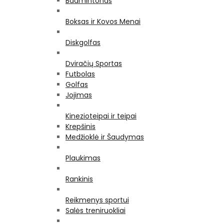
Badmintonas
Boksas ir Kovos Menai
Diskgolfas
Dviračių Sportas
Futbolas
Golfas
Jojimas
Kinezioteipai ir teipai
Krepšinis
Medžioklė ir Šaudymas
Plaukimas
Rankinis
Reikmenys sportui
Salės treniruokliai