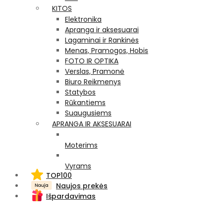
KITOS
Elektronika
Apranga ir aksesuarai
Lagaminai ir Rankinės
Menas, Pramogos, Hobis
FOTO IR OPTIKA
Verslas, Pramonė
Biuro Reikmenys
Statybos
Rūkantiems
Suaugusiems
APRANGA IR AKSESUARAI
Moterims
Vyrams
TOP100
Naujos prekės
Išpardavimas