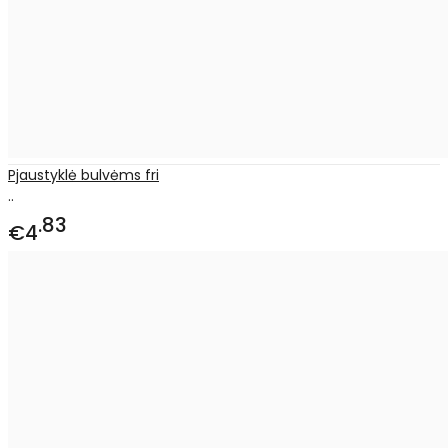
Pjaustyklė bulvėms fri
..
83
€4