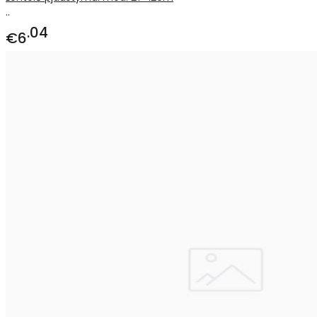
..
04
€6