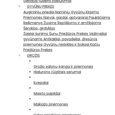
Geriausi rudens pasiūlymai
GYVŪNŲ PREKĖS
Augintinių priedai
Naminių Gyvūnų Kirpimo
Priemonės
Narvai, gardai, aptvararai
Paukščiams
Reikmenys Žuvims
Reptilijoms ir amfibijoms
Šėryklos, girdyklos
Žaislai šunims
Šunų Priežiūros Prekės
Vėžimėliai
gyvūnams
Antkakliai, pavadėliai, dresūros
priemonės
Gyvūnų nešyklės ir boksai
Kačių
Priežiūros Prekės
GROŽIS
Grožio salonų įranga ir priemonės
Hialurono rūgšties serumai
Kvepalai
Maisto papildai
Makiažo priemonės