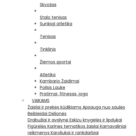
Skvošas
Stalo tenisas
Sunkioji atletika
Tenisas
Tinklinis
Žiemos sportai
Atletika
Kambario Žaidimai
Poilsis Lauke
Pratimai ,fitnesas, joga
VAIKAMS
Žaislai ir prekės kūdikiams
Apsauga nuo saulės
Beibleidai
Dėlionės
Drabužiai ir avalynė
Eskizų knygelės ir lipdukai
Figūrėlės
Karinės tematikos žaislai
Karnavaliniai
reikmenys
Karoliukai ir rankdarbiai