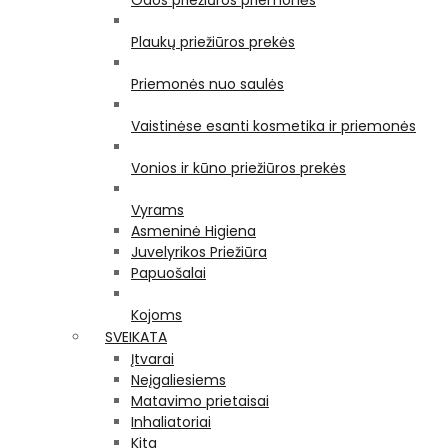
Odos priežiūros priemonės
Plaukų priežiūros prekės
Priemonės nuo saulės
Vaistinėse esanti kosmetika ir priemonės
Vonios ir kūno priežiūros prekės
Vyrams
Asmeninė Higiena
Juvelyrikos Priežiūra
Papuošalai
Kojoms
SVEIKATA
Įtvarai
Neįgaliesiems
Matavimo prietaisai
Inhaliatoriai
Kita