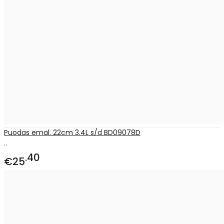
Puodas emal. 22cm 3.4L s/d BD09078D
..
40
€25