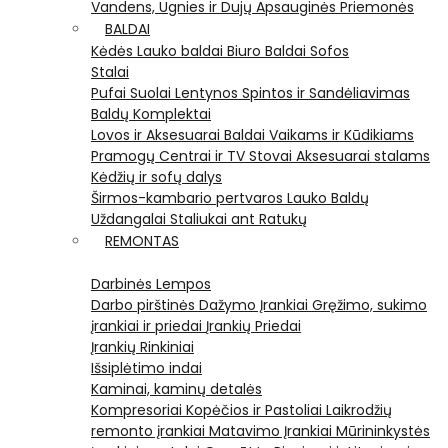
Vandens, Ugnies ir Dujų Apsauginės Priemonės
BALDAI
Kėdės
Lauko baldai
Biuro Baldai
Sofos
Stalai
Pufai
Suolai
Lentynos
Spintos ir Sandėliavimas
Baldų Komplektai
Lovos ir Aksesuarai
Baldai Vaikams ir Kūdikiams
Pramogų Centrai ir TV Stovai
Aksesuarai stalams
Kėdžių ir sofų dalys
Širmos-kambario pertvaros
Lauko Baldų
Uždangalai
Staliukai ant Ratukų
REMONTAS
Darbinės Lempos
Darbo pirštinės
Dažymo Įrankiai
Gręžimo, sukimo
įrankiai ir priedai
Įrankių Priedai
Įrankių Rinkiniai
Išsiplėtimo indai
Kaminai, kaminų detalės
Kompresoriai
Kopėčios ir Pastoliai
Laikrodžių
remonto įrankiai
Matavimo Įrankiai
Mūrininkystės