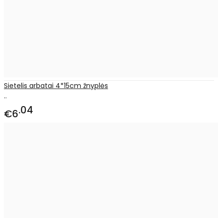
Sietelis arbatai 4*15cm žnyplės
..
04
€6