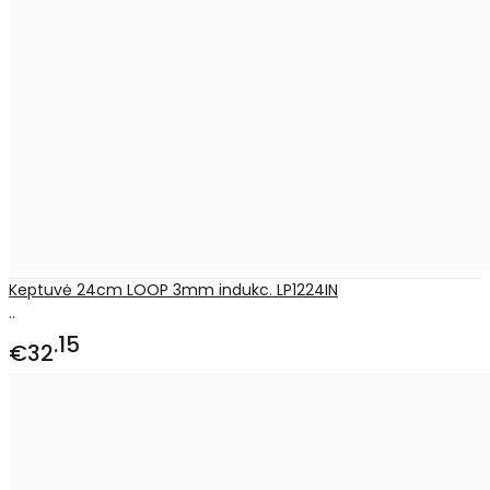
Keptuvė 24cm LOOP 3mm indukc. LP1224IN
..
15
€32