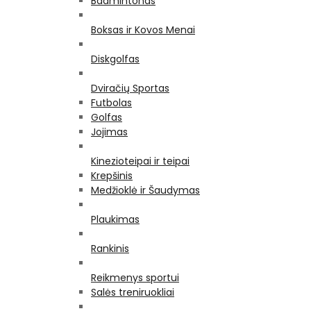
Badmintonas
Boksas ir Kovos Menai
Diskgolfas
Dviračių Sportas
Futbolas
Golfas
Jojimas
Kinezioteipai ir teipai
Krepšinis
Medžioklė ir Šaudymas
Plaukimas
Rankinis
Reikmenys sportui
Salės treniruokliai