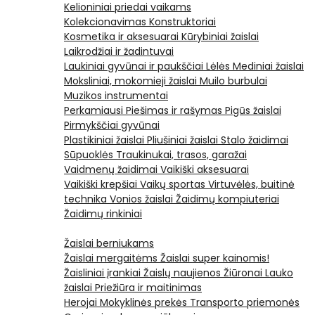
Kelioniniai priedai vaikams
Kolekcionavimas
Konstruktoriai
Kosmetika ir aksesuarai
Kūrybiniai žaislai
Laikrodžiai ir žadintuvai
Laukiniai gyvūnai ir paukščiai
Lėlės
Mediniai žaislai
Moksliniai, mokomieji žaislai
Muilo burbulai
Muzikos instrumentai
Perkamiausi
Piešimas ir rašymas
Pigūs žaislai
Pirmykščiai gyvūnai
Plastikiniai žaislai
Pliušiniai žaislai
Stalo žaidimai
Sūpuoklės
Traukinukai, trasos, garažai
Vaidmenų žaidimai
Vaikiški aksesuarai
Vaikiški krepšiai
Vaikų sportas
Virtuvėlės, buitinė
technika
Vonios žaislai
Žaidimų kompiuteriai
Žaidimų rinkiniai
Žaislai berniukams
Žaislai mergaitėms
Žaislai super kainomis!
Žaisliniai įrankiai
Žaislų naujienos
Žiūronai
Lauko
žaislai
Priežiūra ir maitinimas
Herojai
Mokyklinės prekės
Transporto priemonės