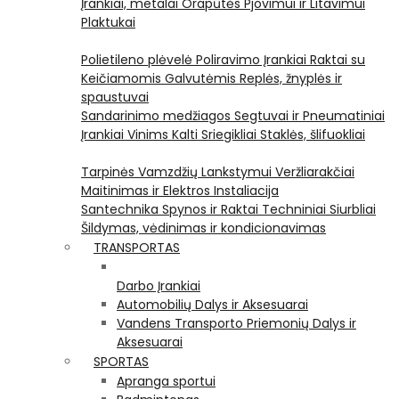
Įrankiai, metalai
Orapūtės
Pjovimui ir Litavimui
Plaktukai
Polietileno plėvelė
Poliravimo Įrankiai
Raktai su
Keičiamomis Galvutėmis
Replės, žnyplės ir
spaustuvai
Sandarinimo medžiagos
Segtuvai ir Pneumatiniai
Įrankiai Vinims Kalti
Sriegikliai
Staklės, šlifuokliai
Tarpinės
Vamzdžių Lankstymui
Veržliarakčiai
Maitinimas ir Elektros Instaliacija
Santechnika
Spynos ir Raktai
Techniniai Siurbliai
Šildymas, vėdinimas ir kondicionavimas
TRANSPORTAS
Darbo Įrankiai
Automobilių Dalys ir Aksesuarai
Vandens Transporto Priemonių Dalys ir
Aksesuarai
SPORTAS
Apranga sportui