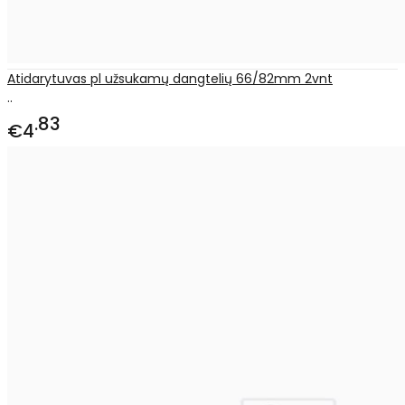
Atidarytuvas pl užsukamų dangtelių 66/82mm 2vnt
..
83
€4