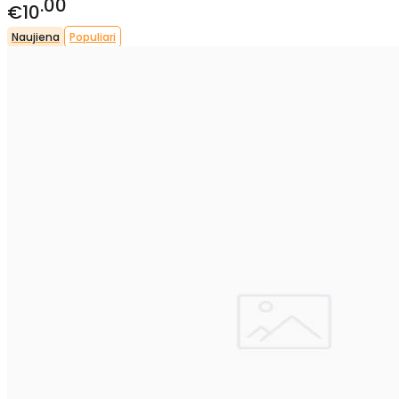
00
€10
Naujiena
Populiari