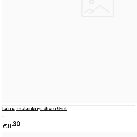
Iešmų met.rinkinys 35cm 6vnt
..
30
€8