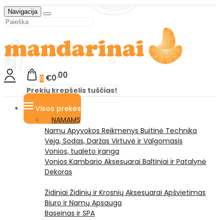
Navigacija
00
€0
0
Prekių krepšelis tuščias!
Visos prekės
NAMAMS
Namų Apyvokos Reikmenys
Buitinė Technika
Veja, Sodas, Daržas
Virtuvė ir Valgomasis
Vonios, tualeto įranga
Vonios Kambario Aksesuarai
Baltiniai ir Patalynė
Dekoras
Židiniai
Židinių ir Krosnių Aksesuarai
Apšvietimas
Biuro ir Namų Apsauga
Baseinas ir SPA