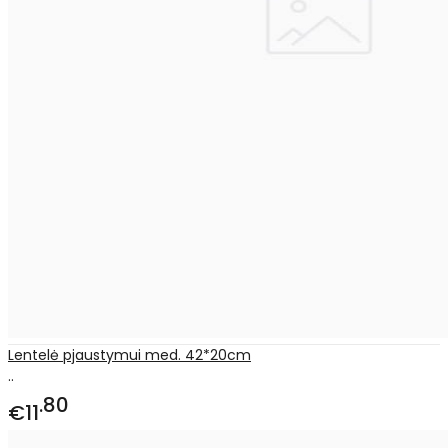
Lentelė pjaustymui med. 42*20cm
..
80
€11