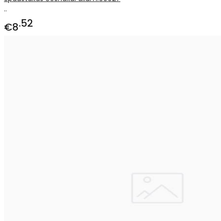
..
52
€8