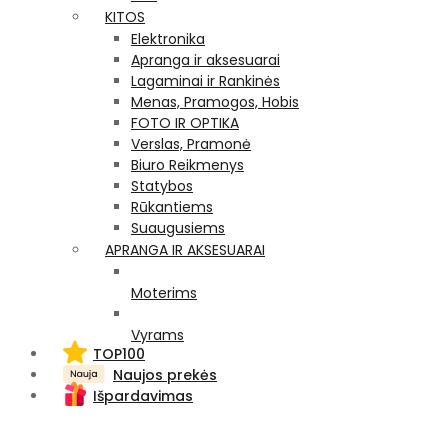
KITOS
Elektronika
Apranga ir aksesuarai
Lagaminai ir Rankinės
Menas, Pramogos, Hobis
FOTO IR OPTIKA
Verslas, Pramonė
Biuro Reikmenys
Statybos
Rūkantiems
Suaugusiems
APRANGA IR AKSESUARAI
Moterims
Vyrams
TOP100
Naujos prekės
Išpardavimas