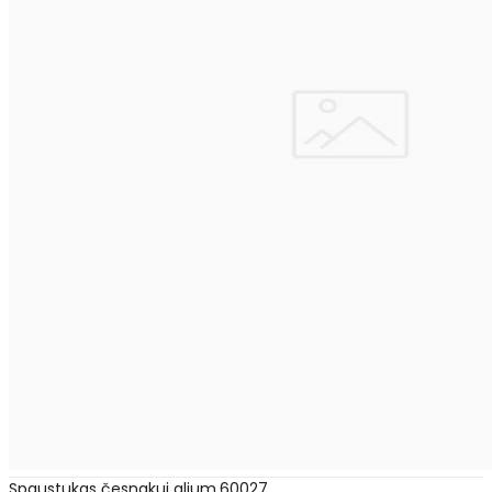
Spaustukas česnakui alium.60027