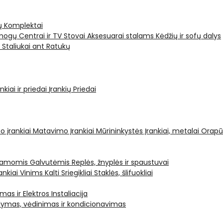
ų Komplektai
ogų Centrai ir TV Stovai
Aksesuarai stalams
Kėdžių ir sofų dalys
i
Staliukai ant Ratukų
kiai ir priedai
Įrankių Priedai
o įrankiai
Matavimo Įrankiai
Mūrininkystės Įrankiai, metalai
Orapū
čiamomis Galvutėmis
Replės, žnyplės ir spaustuvai
ankiai Vinims Kalti
Sriegikliai
Staklės, šlifuokliai
mas ir Elektros Instaliacija
dymas, vėdinimas ir kondicionavimas