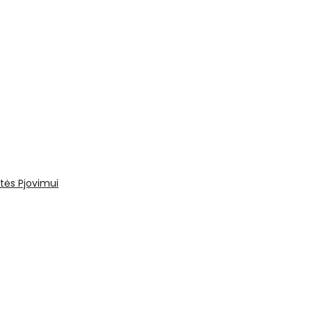
tės
Pjovimui