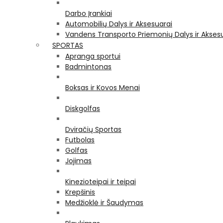
Darbo Įrankiai
Automobilių Dalys ir Aksesuarai
Vandens Transporto Priemonių Dalys ir Akses
SPORTAS
Apranga sportui
Badmintonas
Boksas ir Kovos Menai
Diskgolfas
Dviračių Sportas
Futbolas
Golfas
Jojimas
Kinezioteipai ir teipai
Krepšinis
Medžioklė ir Šaudymas