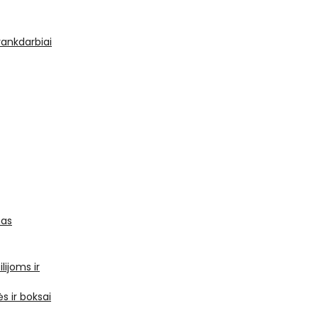
 rankdarbiai
mas
ilijoms ir
s ir boksai