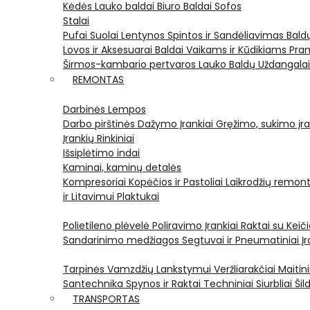
Kėdės
Lauko baldai
Biuro Baldai
Sofos
Stalai
Pufai
Suolai
Lentynos
Spintos ir Sandėliavimas
Bald
Lovos ir Aksesuarai
Baldai Vaikams ir Kūdikiams
Pram
Širmos-kambario pertvaros
Lauko Baldų Uždangala
REMONTAS
Darbinės Lempos
Darbo pirštinės
Dažymo Įrankiai
Gręžimo, sukimo įran
Įrankių Rinkiniai
Išsiplėtimo indai
Kaminai, kaminų detalės
Kompresoriai
Kopėčios ir Pastoliai
Laikrodžių remont
ir Litavimui
Plaktukai
Polietileno plėvelė
Poliravimo Įrankiai
Raktai su Kei
Sandarinimo medžiagos
Segtuvai ir Pneumatiniai Įr
Tarpinės
Vamzdžių Lankstymui
Veržliarakčiai
Maitini
Santechnika
Spynos ir Raktai
Techniniai Siurbliai
Šil
TRANSPORTAS