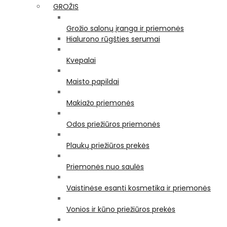
GROŽIS
Grožio salonų įranga ir priemonės
Hialurono rūgšties serumai
Kvepalai
Maisto papildai
Makiažo priemonės
Odos priežiūros priemonės
Plaukų priežiūros prekės
Priemonės nuo saulės
Vaistinėse esanti kosmetika ir priemonės
Vonios ir kūno priežiūros prekės