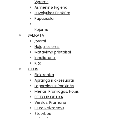
Vyrams
Asmeninė Higiena
Juvelyrikos Priežiūra
Papuošalai
Kojoms
SVEIKATA
Įtvarai
Neįgaliesiems
Matavimo prietaisai
Inhaliatoriai
Kita
KITOS
Elektronika
Apranga ir aksesuarai
Lagaminai ir Rankinės
Menas, Pramogos, Hobis
FOTO IR OPTIKA
Verslas, Pramonė
Biuro Reikmenys
Statybos