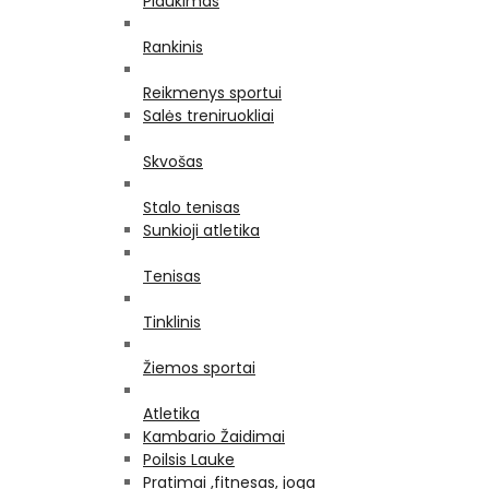
Plaukimas
Rankinis
Reikmenys sportui
Salės treniruokliai
Skvošas
Stalo tenisas
Sunkioji atletika
Tenisas
Tinklinis
Žiemos sportai
Atletika
Kambario Žaidimai
Poilsis Lauke
Pratimai ,fitnesas, joga