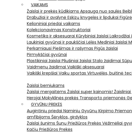
VAIKAMS
Žaislai ir prekės kūdikiams
Apsauga nuo saulės
Beib
Drabužiai ir avalynė
Eskizų knygelės ir lipdukai
Figūr
Kelioniniai priedai vaikams
Kolekcionavimas
Konstruktoriai
Kosmetika ir aksesuarai
Kūrybiniai žaislai
Laikrodžiai 
Laukiniai gyvūnai ir paukščiai
Lėlės
Mediniai žaislai
M
Perkamiausi
Piešimas ir rašymas
Pigūs žaislai
Pirmykščiai gyvūnai
Plastikiniai žaislai
Pliušiniai žaislai
Stalo žaidimai
Sūpu
Vaidmenų žaidimai
Vaikiški aksesuarai
Vaikiški krepšiai
Vaikų sportas
Virtuvėlės, buitinė te
Žaislai berniukams
Žaislai mergaitėms
Žaislai super kainomis!
Žaisliniai
Herojai
Mokyklinės prekės
Transporto priemonės
Ge
GYVŪNŲ PREKĖS
Augintinių priedai
Naminių Gyvūnų Kirpimo Priemo
amfibijoms
Šėryklos, girdyklos
Žaislai šunims
Šunų Priežiūros Prekės
Vėžimėliai g
Kačių Priežiūros Prekės