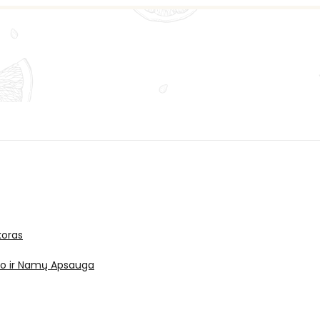
oras
ro ir Namų Apsauga