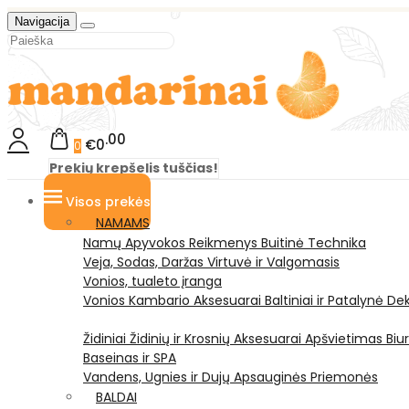
Navigacija
00
€0
0
Prekių krepšelis tuščias!
Visos prekės
NAMAMS
Namų Apyvokos Reikmenys
Buitinė Technika
Veja, Sodas, Daržas
Virtuvė ir Valgomasis
Vonios, tualeto įranga
Vonios Kambario Aksesuarai
Baltiniai ir Patalynė
Dek
Židiniai
Židinių ir Krosnių Aksesuarai
Apšvietimas
Biu
Baseinas ir SPA
Vandens, Ugnies ir Dujų Apsauginės Priemonės
BALDAI