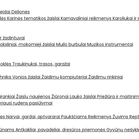
leidai
Dėlionės
ėlės
Karinės tematikos žaislai
Karnavaliniai reikmenys
Karoliukai ir
ir žadintuvai
oksliniai, mokomieji žaislai
Muilo burbulai
Muzikos instrumentai
oklės
Traukinukai, trasos, garažai
chnika
Vonios žaislai
Žaidimų kompiuteriai
Žaidimų rinkiniai
 įrankiai
Žaislų naujienos
Žiūronai
Lauko žaislai
Priežiūra ir maitini
riausi rudens pasiūlymai
nės
Narvai, gardai, aptvararai
Paukščiams
Reikmenys Žuvims
Rept
yvūnams
Antkakliai, pavadėliai, dresūros priemonės
Gyvūnų nešyklė