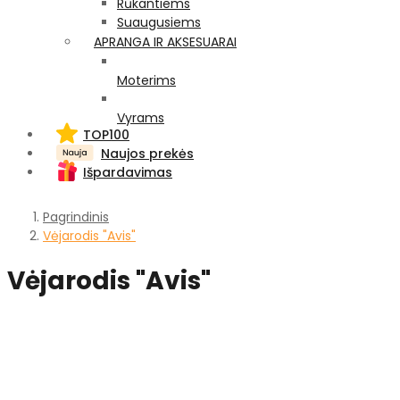
Rūkantiems
Suaugusiems
APRANGA IR AKSESUARAI
Moterims
Vyrams
TOP100
Naujos prekės
Išpardavimas
Pagrindinis
Vėjarodis "Avis"
Vėjarodis "Avis"