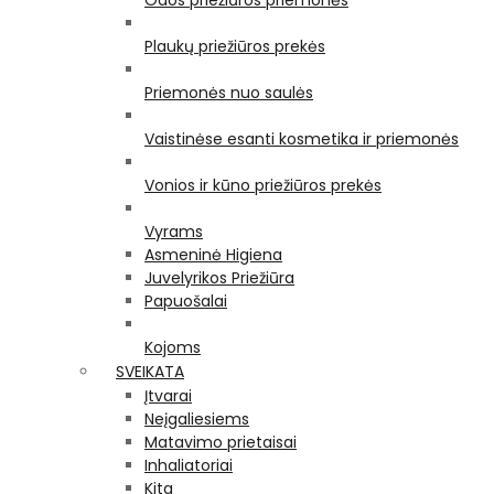
Odos priežiūros priemonės
Plaukų priežiūros prekės
Priemonės nuo saulės
Vaistinėse esanti kosmetika ir priemonės
Vonios ir kūno priežiūros prekės
Vyrams
Asmeninė Higiena
Juvelyrikos Priežiūra
Papuošalai
Kojoms
SVEIKATA
Įtvarai
Neįgaliesiems
Matavimo prietaisai
Inhaliatoriai
Kita