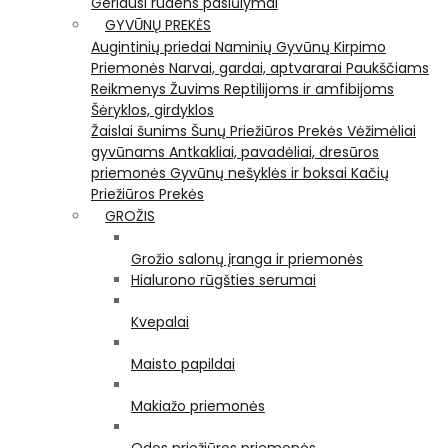
Geriausi rudens pasiūlymai
GYVŪNŲ PREKĖS
Augintinių priedai
Naminių Gyvūnų Kirpimo
Priemonės
Narvai, gardai, aptvararai
Paukščiams
Reikmenys Žuvims
Reptilijoms ir amfibijoms
Šėryklos, girdyklos
Žaislai šunims
Šunų Priežiūros Prekės
Vėžimėliai
gyvūnams
Antkakliai, pavadėliai, dresūros
priemonės
Gyvūnų nešyklės ir boksai
Kačių
Priežiūros Prekės
GROŽIS
Grožio salonų įranga ir priemonės
Hialurono rūgšties serumai
Kvepalai
Maisto papildai
Makiažo priemonės