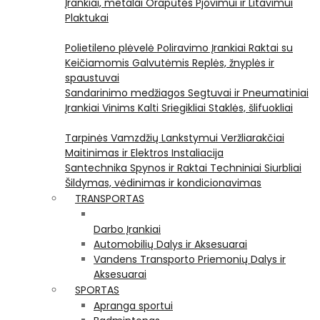
Įrankiai, metalai
Orapūtės
Pjovimui ir Litavimui
Plaktukai
Polietileno plėvelė
Poliravimo Įrankiai
Raktai su
Keičiamomis Galvutėmis
Replės, žnyplės ir
spaustuvai
Sandarinimo medžiagos
Segtuvai ir Pneumatiniai
Įrankiai Vinims Kalti
Sriegikliai
Staklės, šlifuokliai
Tarpinės
Vamzdžių Lankstymui
Veržliarakčiai
Maitinimas ir Elektros Instaliacija
Santechnika
Spynos ir Raktai
Techniniai Siurbliai
Šildymas, vėdinimas ir kondicionavimas
TRANSPORTAS
Darbo Įrankiai
Automobilių Dalys ir Aksesuarai
Vandens Transporto Priemonių Dalys ir
Aksesuarai
SPORTAS
Apranga sportui