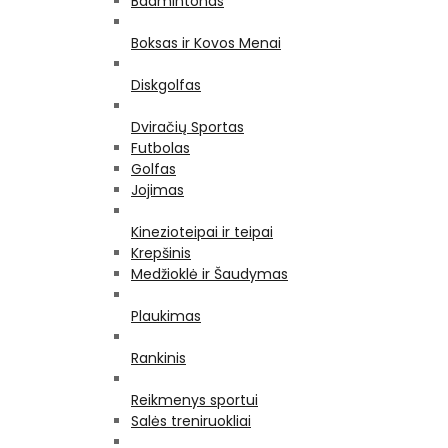
Badmintonas
Boksas ir Kovos Menai
Diskgolfas
Dviračių Sportas
Futbolas
Golfas
Jojimas
Kinezioteipai ir teipai
Krepšinis
Medžioklė ir Šaudymas
Plaukimas
Rankinis
Reikmenys sportui
Salės treniruokliai