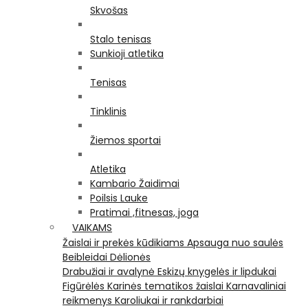
Skvošas
Stalo tenisas
Sunkioji atletika
Tenisas
Tinklinis
Žiemos sportai
Atletika
Kambario Žaidimai
Poilsis Lauke
Pratimai ,fitnesas, joga
VAIKAMS
Žaislai ir prekės kūdikiams
Apsauga nuo saulės
Beibleidai
Dėlionės
Drabužiai ir avalynė
Eskizų knygelės ir lipdukai
Figūrėlės
Karinės tematikos žaislai
Karnavaliniai
reikmenys
Karoliukai ir rankdarbiai