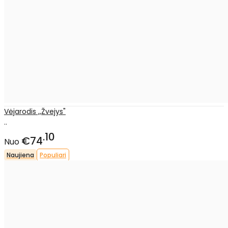
Vėjarodis ,,Žvejys"
..
10
€74
Nuo
Naujiena
Populiari