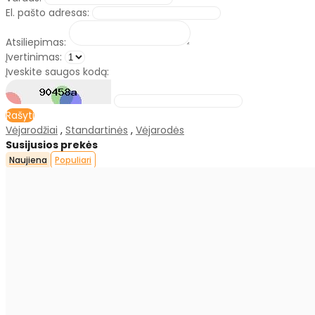
El. pašto adresas:
Atsiliepimas:
Įvertinimas:
Įveskite saugos kodą:
Rašyti
Vėjarodžiai
,
Standartinės
,
Vėjarodės
Susijusios prekės
Naujiena
Populiari