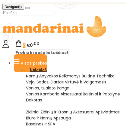
Navigacija
00
€0
0
Prekių krepšelis tuščias!
Visos prekės
NAMAMS
Namų Apyvokos Reikmenys
Buitinė Technika
Veja, Sodas, Daržas
Virtuvė ir Valgomasis
Vonios, tualeto įranga
Vonios Kambario Aksesuarai
Baltiniai ir Patalynė
Dekoras
Židiniai
Židinių ir Krosnių Aksesuarai
Apšvietimas
Biuro ir Namų Apsauga
Baseinas ir SPA