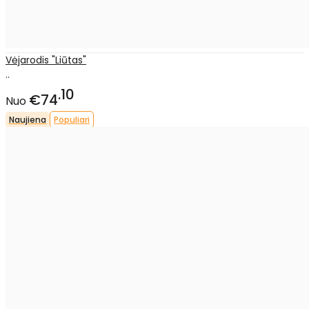
Vėjarodis "Liūtas"
..
10
€74
Nuo
Naujiena
Populiari