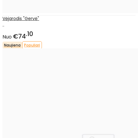
Vėjarodis "Gervė"
..
10
€74
Nuo
Naujiena
Populiari