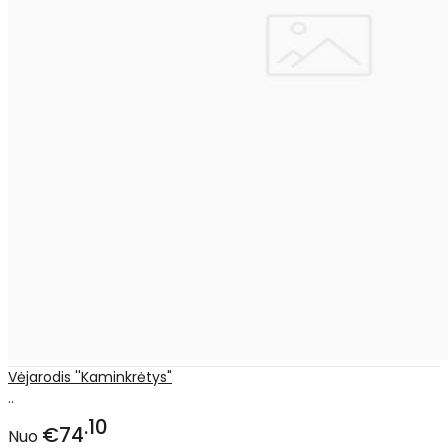
Vėjarodis ''Kaminkrėtys"
..
10
€74
Nuo