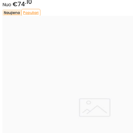
10
€74
Nuo
Naujiena
Populiari