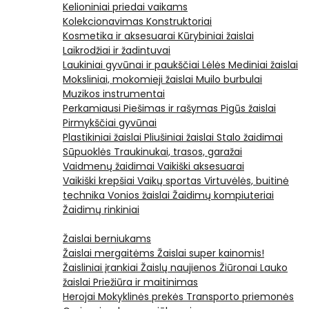
Kelioniniai priedai vaikams
Kolekcionavimas
Konstruktoriai
Kosmetika ir aksesuarai
Kūrybiniai žaislai
Laikrodžiai ir žadintuvai
Laukiniai gyvūnai ir paukščiai
Lėlės
Mediniai žaislai
Moksliniai, mokomieji žaislai
Muilo burbulai
Muzikos instrumentai
Perkamiausi
Piešimas ir rašymas
Pigūs žaislai
Pirmykščiai gyvūnai
Plastikiniai žaislai
Pliušiniai žaislai
Stalo žaidimai
Sūpuoklės
Traukinukai, trasos, garažai
Vaidmenų žaidimai
Vaikiški aksesuarai
Vaikiški krepšiai
Vaikų sportas
Virtuvėlės, buitinė
technika
Vonios žaislai
Žaidimų kompiuteriai
Žaidimų rinkiniai
Žaislai berniukams
Žaislai mergaitėms
Žaislai super kainomis!
Žaisliniai įrankiai
Žaislų naujienos
Žiūronai
Lauko
žaislai
Priežiūra ir maitinimas
Herojai
Mokyklinės prekės
Transporto priemonės