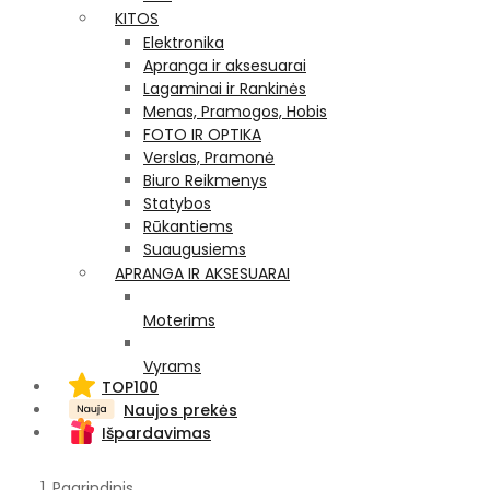
KITOS
Elektronika
Apranga ir aksesuarai
Lagaminai ir Rankinės
Menas, Pramogos, Hobis
FOTO IR OPTIKA
Verslas, Pramonė
Biuro Reikmenys
Statybos
Rūkantiems
Suaugusiems
APRANGA IR AKSESUARAI
Moterims
Vyrams
TOP100
Naujos prekės
Išpardavimas
Pagrindinis