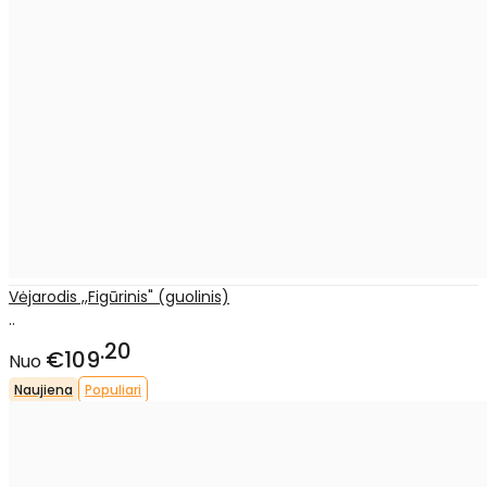
Vėjarodis ,,Figūrinis" (guolinis)
..
20
€109
Nuo
Naujiena
Populiari