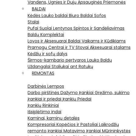
Vandens, Ugnies ir Dujų Apsauginės Priemonės
BALDAI
Kėdės
Lauko baldai
Biuro Baldai
Sofos
Stalai
Pufai
Suolai
Lentynos
Spintos ir Sandėliavimas
Baldų Komplektai
Lovos ir Aksesuarai
Baldai Vaikams ir Kūdikiams
Pramogų Centrai ir TV Stovai
Aksesuarai stalams
Kėdžių ir sofų dalys
Širmos-kambario pertvaros
Lauko Baldų
Uždangalai
Staliukai ant Ratukų
REMONTAS
Darbinės Lempos
Darbo pirštinės
Dažymo Įrankiai
Gręžimo, sukimo
įrankiai ir priedai
Įrankių Priedai
Įrankių Rinkiniai
Išsiplėtimo indai
Kaminai, kaminų detalės
Kompresoriai
Kopėčios ir Pastoliai
Laikrodžių
remonto įrankiai
Matavimo Įrankiai
Mūrininkystės