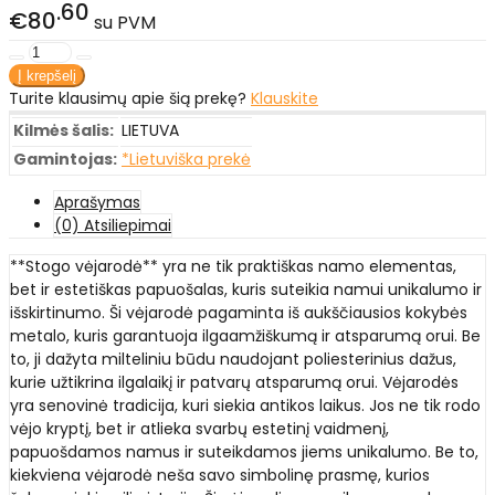
60
€80
su PVM
Turite klausimų apie šią prekę?
Klauskite
Kilmės šalis:
LIETUVA
Gamintojas:
*Lietuviška prekė
Aprašymas
(0) Atsiliepimai
**Stogo vėjarodė** yra ne tik praktiškas namo elementas,
bet ir estetiškas papuošalas, kuris suteikia namui unikalumo ir
išskirtinumo. Ši vėjarodė pagaminta iš aukščiausios kokybės
metalo, kuris garantuoja ilgaamžiškumą ir atsparumą orui. Be
to, ji dažyta milteliniu būdu naudojant poliesterinius dažus,
kurie užtikrina ilgalaikį ir patvarų atsparumą orui. Vėjarodės
yra senovinė tradicija, kuri siekia antikos laikus. Jos ne tik rodo
vėjo kryptį, bet ir atlieka svarbų estetinį vaidmenį,
papuošdamos namus ir suteikdamos jiems unikalumo. Be to,
kiekviena vėjarodė neša savo simbolinę prasmę, kurios