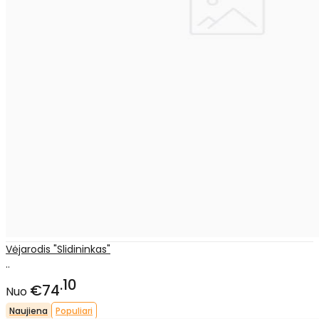
Vėjarodis "Slidininkas"
..
10
€74
Nuo
Naujiena
Populiari