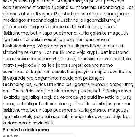
šaknys siekia gilią istoriją. Ši vėjarodis yra puikus pavyzdys,
kaip senovinė tradicija susipina su modernia technologija. Jos
dizainas atspindi vėjarodžių istoriją ir estetiką, o naudojamos
medžiagos ir technologijos užtikrina jo ilgaamžiškumą ir
atsparumą. Taigi, ši vėjarodė ne tik suteiks jūsų namui
išskirtinumo, bet ir taps puošmena, kurią galėsite mėgautis
ilgą laiką. Tai puiki investicija į jūsų namų estetiką ir
funkcionalumą. Vėjarodės yra ne tik praktiškos, bet ir turi
simbolinę reikšmę . Jos ne tik rodo vėjo kryptį, bet ir atspindi
namo savininko asmenybę ir skonį. Praeiviai ar svečiai iš tolo
matys vėjarodę ir tai leis jiems spręsti kas yra namo
savininkas ar ką jis nori pasakyti ar pažymėti apie save Be to,
ši vėjarodė yra pagaminta naudojant pažangias
technologijas, kurios užtikrina jos ilgaamžiškumą ir atsparumą
orui. Tai reiškia, kad ji ne tik atrodys puikiai, bet ir išlaikys savo
išvaizdą ilgą laiką. Taigi, šis vėjarodė yra puiki investicija į jūsų
namų estetiką ir funkcionalumą. Ji ne tik suteiks jūsų namui
išskirtinumo, bet ir taps puošmena, kurią galėsite mėgautis
ilgą laiką. Galų gale tai nuostabi ir originali dovanos idėja bet
kuriam namo savininkui
Parašyti atsiliepimą
Vardas: