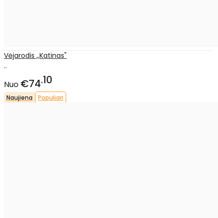
Vėjarodis ,,Katinas"
..
10
€74
Nuo
Naujiena
Populiari