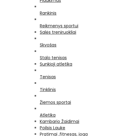
Plaukimas
Rankinis
Reikmenys sportui
Salės treniruokliai
Skvošas
Stalo tenisas
Sunkioji atletika
Tenisas
Tinklinis
Žiemos sportai
Atletika
Kambario Žaidimai
Poilsis Lauke
Pratimai ,fitnesas, joga