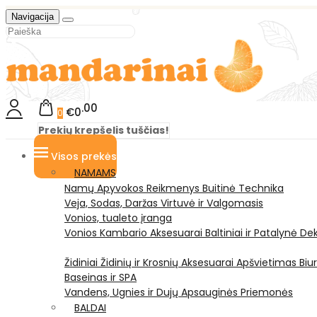
Navigacija
00
€0
0
Prekių krepšelis tuščias!
Visos prekės
NAMAMS
Namų Apyvokos Reikmenys
Buitinė Technika
Veja, Sodas, Daržas
Virtuvė ir Valgomasis
Vonios, tualeto įranga
Vonios Kambario Aksesuarai
Baltiniai ir Patalynė
Dek
Židiniai
Židinių ir Krosnių Aksesuarai
Apšvietimas
Biu
Baseinas ir SPA
Vandens, Ugnies ir Dujų Apsauginės Priemonės
BALDAI