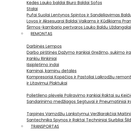
Kėdės
Lauko baldai
Biuro Baldai
Sofos
Stalai
Pufai
Suolai
Lentynos
Spintos ir Sandėliavimas
Bald
Lovos ir Aksesuarai
Baldai Vaikams ir Kūdikiams
Pram
Širmos-kambario pertvaros
Lauko Baldų Uždangala
REMONTAS
Darbinės Lempos
Darbo pirštinės
Dažymo Įrankiai
Gręžimo, sukimo įran
Įrankių Rinkiniai
Išsiplėtimo indai
Kaminai, kaminų detalės
Kompresoriai
Kopėčios ir Pastoliai
Laikrodžių remont
ir Litavimui
Plaktukai
Polietileno plėvelė
Poliravimo Įrankiai
Raktai su Kei
Sandarinimo medžiagos
Segtuvai ir Pneumatiniai Įr
Tarpinės
Vamzdžių Lankstymui
Veržliarakčiai
Maitini
Santechnika
Spynos ir Raktai
Techniniai Siurbliai
Šil
TRANSPORTAS