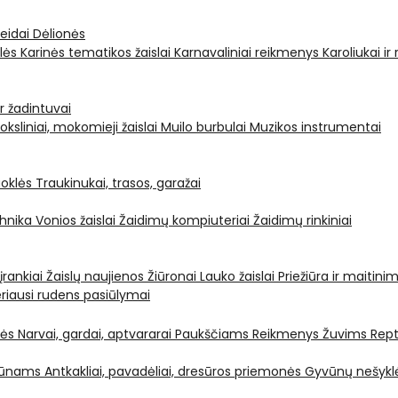
leidai
Dėlionės
ėlės
Karinės tematikos žaislai
Karnavaliniai reikmenys
Karoliukai ir
ir žadintuvai
oksliniai, mokomieji žaislai
Muilo burbulai
Muzikos instrumentai
oklės
Traukinukai, trasos, garažai
chnika
Vonios žaislai
Žaidimų kompiuteriai
Žaidimų rinkiniai
 įrankiai
Žaislų naujienos
Žiūronai
Lauko žaislai
Priežiūra ir maitini
riausi rudens pasiūlymai
nės
Narvai, gardai, aptvararai
Paukščiams
Reikmenys Žuvims
Rept
yvūnams
Antkakliai, pavadėliai, dresūros priemonės
Gyvūnų nešyklė