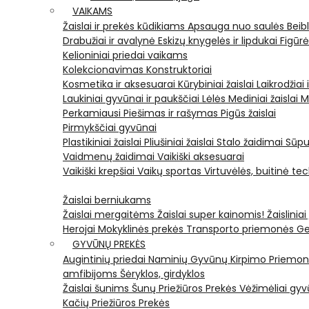
VAIKAMS
Žaislai ir prekės kūdikiams
Apsauga nuo saulės
Beib
Drabužiai ir avalynė
Eskizų knygelės ir lipdukai
Figūr
Kelioniniai priedai vaikams
Kolekcionavimas
Konstruktoriai
Kosmetika ir aksesuarai
Kūrybiniai žaislai
Laikrodžiai 
Laukiniai gyvūnai ir paukščiai
Lėlės
Mediniai žaislai
M
Perkamiausi
Piešimas ir rašymas
Pigūs žaislai
Pirmykščiai gyvūnai
Plastikiniai žaislai
Pliušiniai žaislai
Stalo žaidimai
Sūpu
Vaidmenų žaidimai
Vaikiški aksesuarai
Vaikiški krepšiai
Vaikų sportas
Virtuvėlės, buitinė te
Žaislai berniukams
Žaislai mergaitėms
Žaislai super kainomis!
Žaisliniai
Herojai
Mokyklinės prekės
Transporto priemonės
Ge
GYVŪNŲ PREKĖS
Augintinių priedai
Naminių Gyvūnų Kirpimo Priemo
amfibijoms
Šėryklos, girdyklos
Žaislai šunims
Šunų Priežiūros Prekės
Vėžimėliai g
Kačių Priežiūros Prekės