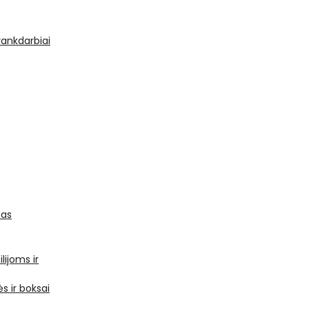
 rankdarbiai
mas
ilijoms ir
s ir boksai