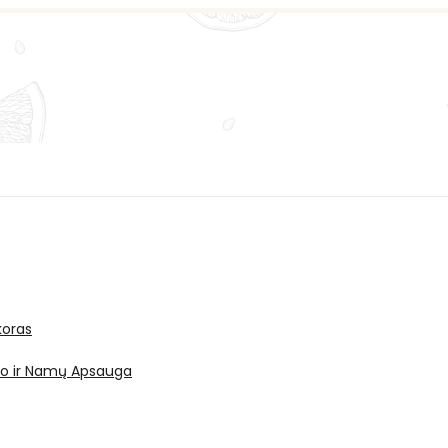
oras
ro ir Namų Apsauga