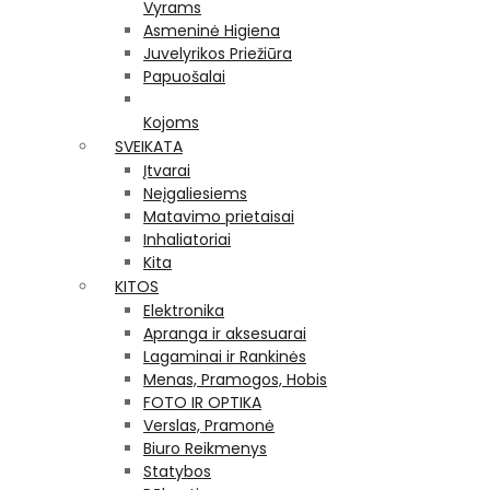
Vyrams
Asmeninė Higiena
Juvelyrikos Priežiūra
Papuošalai
Kojoms
SVEIKATA
Įtvarai
Neįgaliesiems
Matavimo prietaisai
Inhaliatoriai
Kita
KITOS
Elektronika
Apranga ir aksesuarai
Lagaminai ir Rankinės
Menas, Pramogos, Hobis
FOTO IR OPTIKA
Verslas, Pramonė
Biuro Reikmenys
Statybos