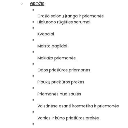
GROŽIS
Grožio salonų įranga ir priemonės
Hialurono rūgšties serumai
Kvepalai
Maisto papildai
Makiažo priemonės
Odos priežiūros priemonės
Plaukų priežiūros prekės
Priemonės nuo saulės
Vaistinėse esanti kosmetika ir priemonės
Vonios ir kūno priežiūros prekės