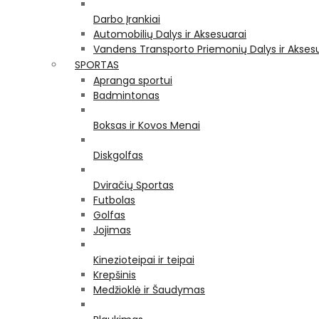
Darbo Įrankiai
Automobilių Dalys ir Aksesuarai
Vandens Transporto Priemonių Dalys ir Akses
SPORTAS
Apranga sportui
Badmintonas
Boksas ir Kovos Menai
Diskgolfas
Dviračių Sportas
Futbolas
Golfas
Jojimas
Kinezioteipai ir teipai
Krepšinis
Medžioklė ir Šaudymas