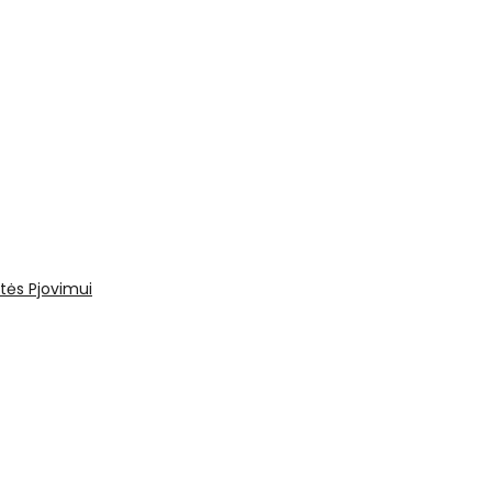
tės
Pjovimui