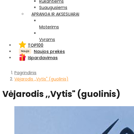
Rūkantiems
Suaugusiems
APRANGA IR AKSESUARAI
Moterims
Vyrams
TOP100
Naujos prekės
Išpardavimas
Pagrindinis
Vėjarodis ,,Vytis" (guolinis)
Vėjarodis ,,Vytis" (guolinis)