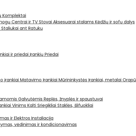
ų Komplektai
ogų Centrai ir TV Stovai
Aksesuarai stalams
Kėdžių ir sofų dalys
i
Staliukai ant Ratukų
kiai ir priedai
Įrankių Priedai
o įrankiai
Matavimo Įrankiai
Mūrininkystės Įrankiai, metalai
Orapū
čiamomis Galvutėmis
Replės, žnyplės ir spaustuvai
ankiai Vinims Kalti
Sriegikliai
Staklės, šlifuokliai
mas ir Elektros Instaliacija
dymas, vėdinimas ir kondicionavimas