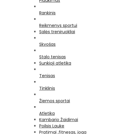
Plaukimas
Rankinis
Reikmenys sportui
Salės treniruokliai
Skvošas
Stalo tenisas
Sunkioji atletika
Tenisas
Tinklinis
Žiemos sportai
Atletika
Kambario Žaidimai
Poilsis Lauke
Pratimai ,fitnesas, joga