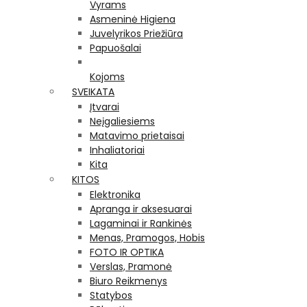
Vyrams
Asmeninė Higiena
Juvelyrikos Priežiūra
Papuošalai
Kojoms
SVEIKATA
Įtvarai
Neįgaliesiems
Matavimo prietaisai
Inhaliatoriai
Kita
KITOS
Elektronika
Apranga ir aksesuarai
Lagaminai ir Rankinės
Menas, Pramogos, Hobis
FOTO IR OPTIKA
Verslas, Pramonė
Biuro Reikmenys
Statybos