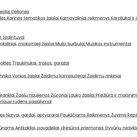
leidai
Dėlionės
ėlės
Karinės tematikos žaislai
Karnavaliniai reikmenys
Karoliukai ir
ir žadintuvai
oksliniai, mokomieji žaislai
Muilo burbulai
Muzikos instrumentai
oklės
Traukinukai, trasos, garažai
chnika
Vonios žaislai
Žaidimų kompiuteriai
Žaidimų rinkiniai
 įrankiai
Žaislų naujienos
Žiūronai
Lauko žaislai
Priežiūra ir maitini
riausi rudens pasiūlymai
nės
Narvai, gardai, aptvararai
Paukščiams
Reikmenys Žuvims
Rept
yvūnams
Antkakliai, pavadėliai, dresūros priemonės
Gyvūnų nešyklė