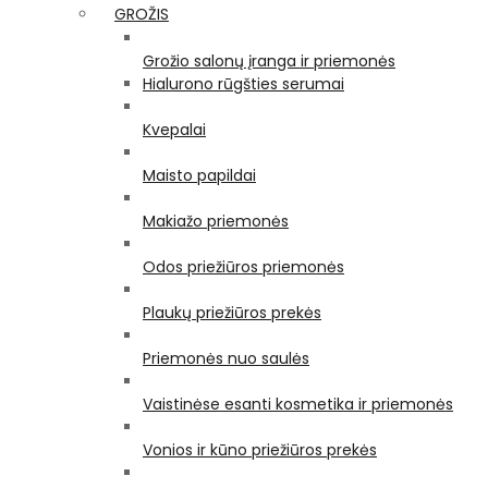
GROŽIS
Grožio salonų įranga ir priemonės
Hialurono rūgšties serumai
Kvepalai
Maisto papildai
Makiažo priemonės
Odos priežiūros priemonės
Plaukų priežiūros prekės
Priemonės nuo saulės
Vaistinėse esanti kosmetika ir priemonės
Vonios ir kūno priežiūros prekės