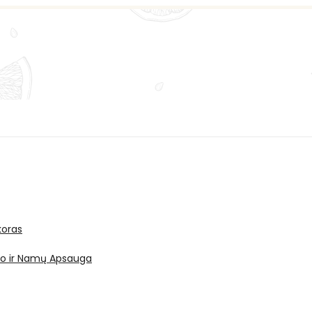
oras
ro ir Namų Apsauga