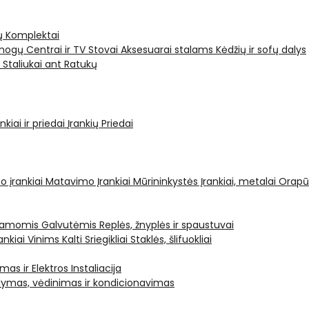
ų Komplektai
ogų Centrai ir TV Stovai
Aksesuarai stalams
Kėdžių ir sofų dalys
i
Staliukai ant Ratukų
kiai ir priedai
Įrankių Priedai
o įrankiai
Matavimo Įrankiai
Mūrininkystės Įrankiai, metalai
Orapū
čiamomis Galvutėmis
Replės, žnyplės ir spaustuvai
ankiai Vinims Kalti
Sriegikliai
Staklės, šlifuokliai
mas ir Elektros Instaliacija
dymas, vėdinimas ir kondicionavimas