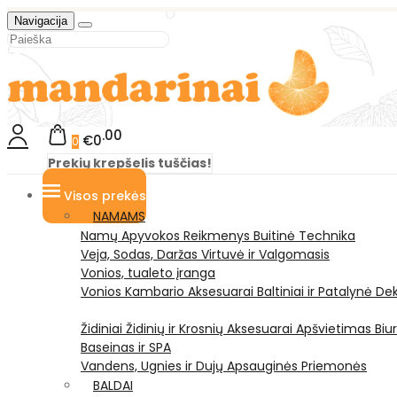
Navigacija
00
€0
0
Prekių krepšelis tuščias!
Visos prekės
NAMAMS
Namų Apyvokos Reikmenys
Buitinė Technika
Veja, Sodas, Daržas
Virtuvė ir Valgomasis
Vonios, tualeto įranga
Vonios Kambario Aksesuarai
Baltiniai ir Patalynė
Dek
Židiniai
Židinių ir Krosnių Aksesuarai
Apšvietimas
Biu
Baseinas ir SPA
Vandens, Ugnies ir Dujų Apsauginės Priemonės
BALDAI