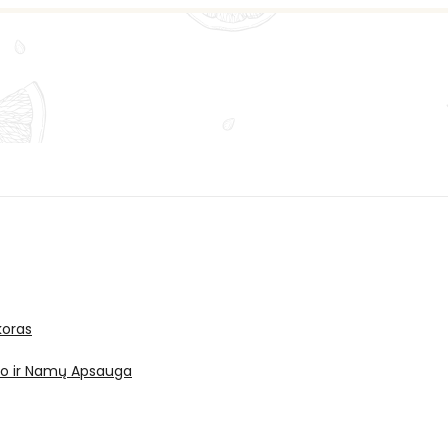
oras
ro ir Namų Apsauga