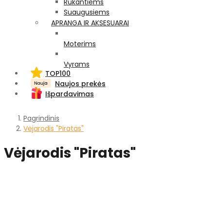
Rūkantiems
Suaugusiems
APRANGA IR AKSESUARAI
Moterims
Vyrams
TOP100
Naujos prekės
Išpardavimas
Pagrindinis
Vėjarodis "Piratas"
Vėjarodis "Piratas"