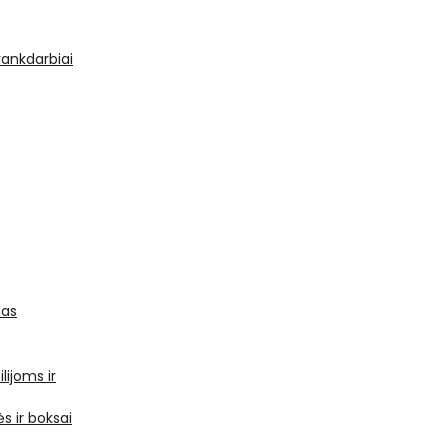
 rankdarbiai
mas
ilijoms ir
s ir boksai