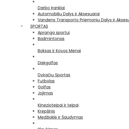
Darbo Įrankiai
Automobilių Dalys ir Aksesuarai
Vandens Transporto Priemonių Dalys ir Akses
SPORTAS
Apranga sportui
Badmintonas
Boksas ir Kovos Menai
Diskgolfas
Dviračių Sportas
Futbolas
Golfas
Jojimas
Kinezioteipai ir teipai
Krepšinis
Medžioklė ir Šaudymas