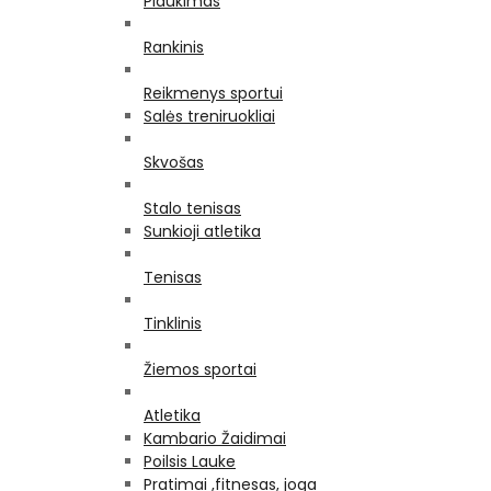
Plaukimas
Rankinis
Reikmenys sportui
Salės treniruokliai
Skvošas
Stalo tenisas
Sunkioji atletika
Tenisas
Tinklinis
Žiemos sportai
Atletika
Kambario Žaidimai
Poilsis Lauke
Pratimai ,fitnesas, joga