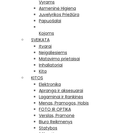
Vyrams
Asmeninė Higiena
Juvelyrikos Priežiūra
Papuošalai
Kojoms
SVEIKATA
Įtvarai
Neįgaliesiems
Matavimo prietaisai
Inhaliatoriai
Kita
KITOS
Elektronika
Apranga ir aksesuarai
Lagaminai ir Rankinės
Menas, Pramogos, Hobis
FOTO IR OPTIKA
Verslas, Pramonė
Biuro Reikmenys
Statybos