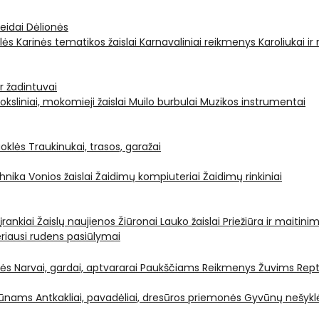
leidai
Dėlionės
ėlės
Karinės tematikos žaislai
Karnavaliniai reikmenys
Karoliukai ir
ir žadintuvai
oksliniai, mokomieji žaislai
Muilo burbulai
Muzikos instrumentai
oklės
Traukinukai, trasos, garažai
chnika
Vonios žaislai
Žaidimų kompiuteriai
Žaidimų rinkiniai
 įrankiai
Žaislų naujienos
Žiūronai
Lauko žaislai
Priežiūra ir maitini
riausi rudens pasiūlymai
nės
Narvai, gardai, aptvararai
Paukščiams
Reikmenys Žuvims
Rept
yvūnams
Antkakliai, pavadėliai, dresūros priemonės
Gyvūnų nešyklė