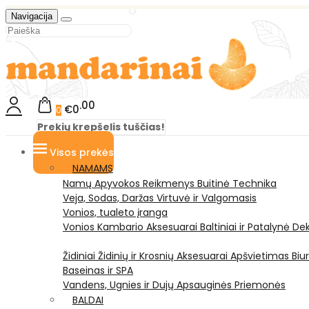
Navigacija
00
€0
0
Prekių krepšelis tuščias!
Visos prekės
NAMAMS
Namų Apyvokos Reikmenys
Buitinė Technika
Veja, Sodas, Daržas
Virtuvė ir Valgomasis
Vonios, tualeto įranga
Vonios Kambario Aksesuarai
Baltiniai ir Patalynė
Dek
Židiniai
Židinių ir Krosnių Aksesuarai
Apšvietimas
Biu
Baseinas ir SPA
Vandens, Ugnies ir Dujų Apsauginės Priemonės
BALDAI