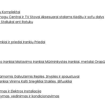
ų Komplektai
ogų Centrai ir TV Stovai
Aksesuarai stalams
Kėdžių ir sofų dalys
i
Staliukai ant Ratukų
kiai ir priedai
Įrankių Priedai
o įrankiai
Matavimo Įrankiai
Mūrininkystės Įrankiai, metalai
Orapū
čiamomis Galvutėmis
Replės, žnyplės ir spaustuvai
ankiai Vinims Kalti
Sriegikliai
Staklės, šlifuokliai
mas ir Elektros Instaliacija
dymas, vėdinimas ir kondicionavimas