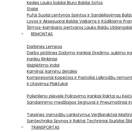
Kėdės
Lauko baldai
Biuro Baldai
Sofos
Stalai
Pufai
Suolai
Lentynos
Spintos ir Sandėliavimas
Bald
Lovos ir Aksesuarai
Baldai Vaikams ir Kūdikiams
Pram
Širmos-kambario pertvaros
Lauko Baldų Uždangala
REMONTAS
Darbinės Lempos
Darbo pirštinės
Dažymo Įrankiai
Gręžimo, sukimo įran
Įrankių Rinkiniai
Išsiplėtimo indai
Kaminai, kaminų detalės
Kompresoriai
Kopėčios ir Pastoliai
Laikrodžių remont
ir Litavimui
Plaktukai
Polietileno plėvelė
Poliravimo Įrankiai
Raktai su Kei
Sandarinimo medžiagos
Segtuvai ir Pneumatiniai Įr
Tarpinės
Vamzdžių Lankstymui
Veržliarakčiai
Maitini
Santechnika
Spynos ir Raktai
Techniniai Siurbliai
Šil
TRANSPORTAS