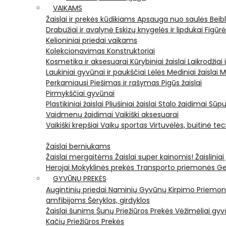
VAIKAMS
Žaislai ir prekės kūdikiams
Apsauga nuo saulės
Beib
Drabužiai ir avalynė
Eskizų knygelės ir lipdukai
Figūr
Kelioniniai priedai vaikams
Kolekcionavimas
Konstruktoriai
Kosmetika ir aksesuarai
Kūrybiniai žaislai
Laikrodžiai 
Laukiniai gyvūnai ir paukščiai
Lėlės
Mediniai žaislai
M
Perkamiausi
Piešimas ir rašymas
Pigūs žaislai
Pirmykščiai gyvūnai
Plastikiniai žaislai
Pliušiniai žaislai
Stalo žaidimai
Sūpu
Vaidmenų žaidimai
Vaikiški aksesuarai
Vaikiški krepšiai
Vaikų sportas
Virtuvėlės, buitinė te
Žaislai berniukams
Žaislai mergaitėms
Žaislai super kainomis!
Žaisliniai
Herojai
Mokyklinės prekės
Transporto priemonės
Ge
GYVŪNŲ PREKĖS
Augintinių priedai
Naminių Gyvūnų Kirpimo Priemo
amfibijoms
Šėryklos, girdyklos
Žaislai šunims
Šunų Priežiūros Prekės
Vėžimėliai g
Kačių Priežiūros Prekės