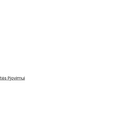
tės
Pjovimui