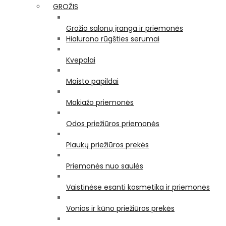
GROŽIS
Grožio salonų įranga ir priemonės
Hialurono rūgšties serumai
Kvepalai
Maisto papildai
Makiažo priemonės
Odos priežiūros priemonės
Plaukų priežiūros prekės
Priemonės nuo saulės
Vaistinėse esanti kosmetika ir priemonės
Vonios ir kūno priežiūros prekės